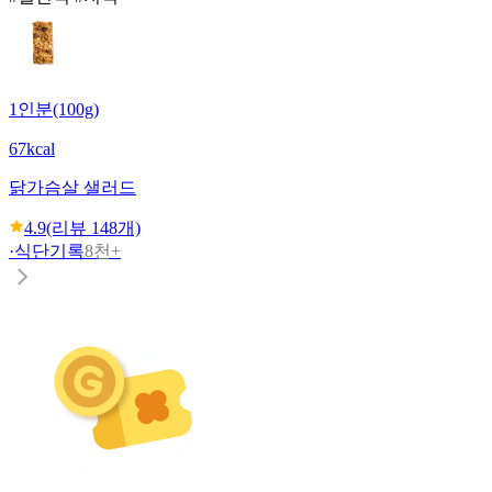
1인분(100g)
67kcal
닭가슴살 샐러드
4.9
(리뷰
148
개)
·
식단기록
8천+