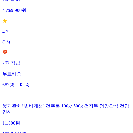
45
%
9,900
원
4.7
(
15
)
297
적립
무료배송
683
명
구매중
붓기완화! 변비개선! 건푸룬 100g~500g 건자두 영양간식 건강
간식
11,800
원