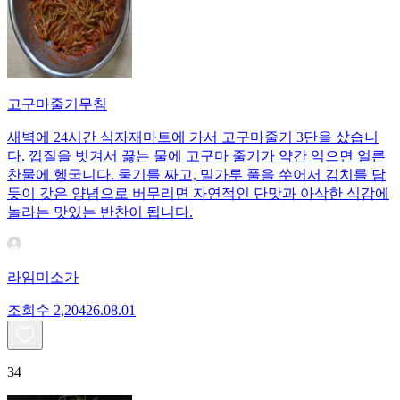
고구마줄기무침
새벽에 24시간 식자재마트에 가서 고구마줄기 3단을 샀습니
다. 껍질을 벗겨서 끓는 물에 고구마 줄기가 약간 익으면 얼른
찬물에 헹굽니다. 물기를 짜고, 밀가루 풀을 쑤어서 김치를 담
듯이 갖은 양념으로 버무리면 자연적인 단맛과 아삭한 식감에
놀라는 맛있는 반찬이 됩니다.
라임미소가
조회수
2,204
26.08.01
34