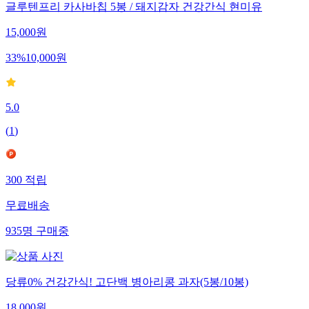
글루텐프리 카사바칩 5봉 / 돼지감자 건강간식 현미유
15,000
원
33
%
10,000
원
5.0
(
1
)
300
적립
무료배송
935
명
구매중
당류0% 건강간식! 고단백 병아리콩 과자(5봉/10봉)
18,000
원