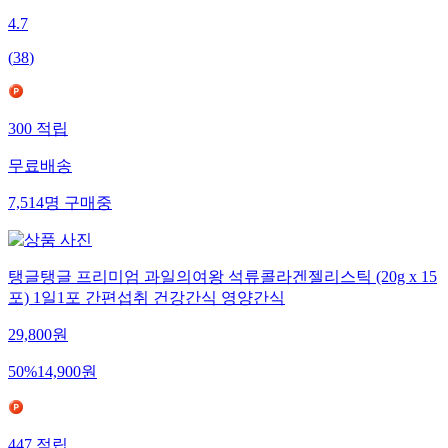
4.7
(
38
)
300
적립
무료배송
7,514
명
구매중
탱글탱글 프리미엄 과일의여왕 석류콜라겐젤리스틱 (20g x 15
포) 1일1포 간편섭취 건강간식 영양간식
29,800
원
50
%
14,900
원
447
적립