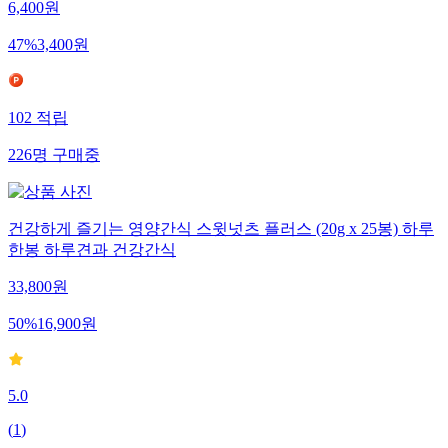
6,400
원
47
%
3,400
원
102
적립
226
명
구매중
건강하게 즐기는 영양간식 스윗넛츠 플러스 (20g x 25봉) 하루
한봉 하루견과 건강간식
33,800
원
50
%
16,900
원
5.0
(
1
)