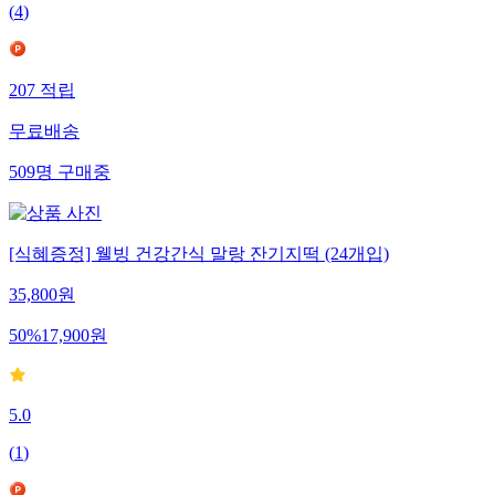
(
4
)
207
적립
무료배송
509
명
구매중
[식혜증정] 웰빙 건강간식 말랑 잔기지떡 (24개입)
35,800
원
50
%
17,900
원
5.0
(
1
)