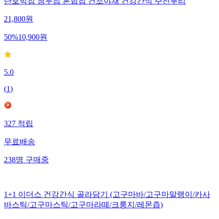
단호박칩 청무칩 혼합칩 건조야채 건강간식 주전부리
21,800
원
50
%
10,900
원
5.0
(
1
)
327
적립
무료배송
238
명
구매중
1+1 이더스 건강간식 골라담기 (고구마바/고구마말랭이/카사
바스틱/고구마스틱/고구마라떼/크룽지/레몬즙)