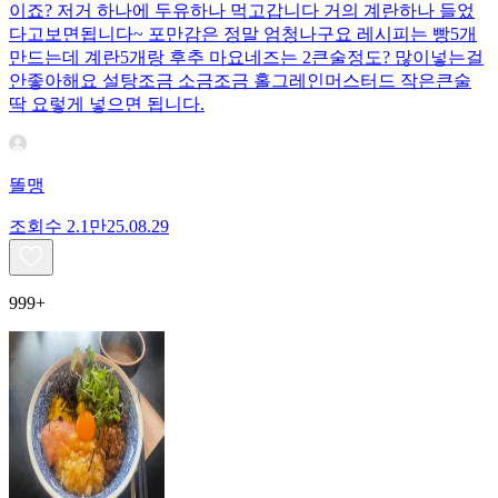
이죠? 저거 하나에 두유하나 먹고갑니다 거의 계란하나 들었
다고보면됩니다~ 포만감은 정말 엄청나구요 레시피는 빵5개
만드는데 계란5개랑 후추 마요네즈는 2큰술정도? 많이넣는걸
안좋아해요 설탕조금 소금조금 홀그레인머스터드 작은큰술
딱 요렇게 넣으면 됩니다.
똘맹
조회수
2.1만
25.08.29
999+