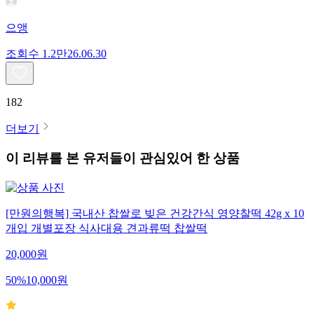
으앵
조회수
1.2만
26.06.30
182
더보기
이 리뷰를 본 유저들이 관심있어 한 상품
[만원의행복] 국내산 찹쌀로 빚은 건강간식 영양찰떡 42g x 10
개입 개별포장 식사대용 견과류떡 찹쌀떡
20,000
원
50
%
10,000
원