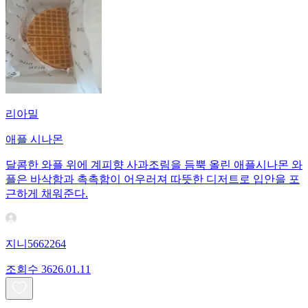
리아밀
애플 시나몬
달콤한 와플 위에 계피향 사과조림을 듬뿍 올린 애플시나몬 와
플은 바삭함과 촉촉함이 어우러져 따뜻한 디저트로 입안을 포
근하게 채워준다.
지니5662264
조회수
36
26.01.11