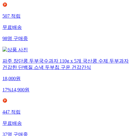
507
적립
무료배송
98
명
구매중
파주 장단콩 두부국수과자 110g x 5개 국산콩 수제 두부과자
건강한 단백질 스낵 두부칩 구운 건강간식
18,000
원
17
%
14,900
원
447
적립
무료배송