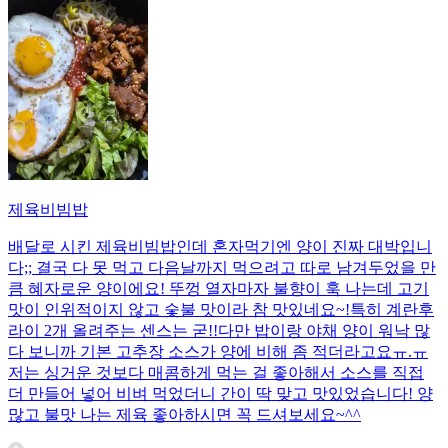
제육비빔밥
배달로 시킨 제육비빔밥인데 혼자먹기엔 양이 진짜 대박입니
다;; 결국 다 못 먹고 다음날까지 먹으려고 따로 남겨두었을 만
큼 혜자로운 양이에요! 뚜껑 열자마자 불향이 훅 나는데 고기
맛이 인위적이지 않고 숯불 맛이라 참 맛있네요~!특히 계란후
라이 2개 올려주는 센스는 굳!! ​다만 밥이랑 야채 양이 워낙 많
다 보니까 기본 고추장 소스가 양에 비해 좀 적더라고요ㅠ.ㅠ
저는 싱거운 것보다 매콤하게 먹는 걸 좋아해서 소스를 직접
더 만들어 넣어 비벼 먹었더니 간이 딱 맞고 맛있었습니다! 양
많고 불맛 나는 제육 좋아하시면 꼭 드셔보세요~^^