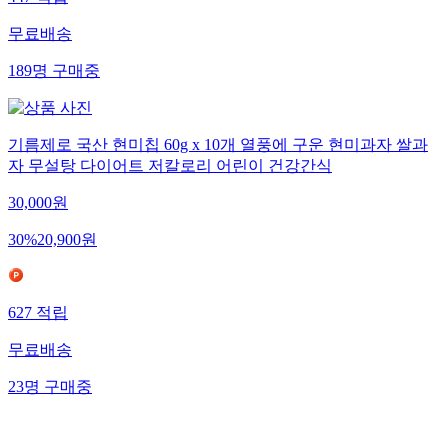
무료배송
189
명
구매중
기름제로 국산 현미칩 60g x 10개 열풍에 구운 현미과자 쌀과
자 무설탕 다이어트 저칼로리 어린이 건강간식
30,000
원
30
%
20,900
원
627
적립
무료배송
23
명
구매중