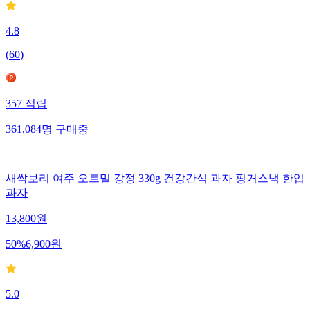
4.8
(
60
)
357
적립
361,084
명
구매중
새싹보리 여주 오트밀 강정 330g 건강간식 과자 핑거스낵 한입
과자
13,800
원
50
%
6,900
원
5.0