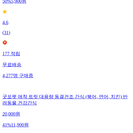
50
%
5,900
원
4.6
(
31
)
177
적립
무료배송
4,277
명
구매중
굿포펫 애착 트릿 대용량 동결건조 간식 (북어, 연어, 치킨) 반
려동물 건강간식
20,000
원
41
%
11,900
원