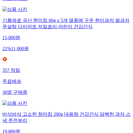
37
명
구매중
기름제로 국산 현미칩 60g x 5개 열풍에 구운 현미과자 쌀과자
무설탕 다이어트 저칼로리 어린이 건강간식
15,000
원
21
%
11,900
원
357
적립
무료배송
36
명
구매중
바삭바삭 고소한 참마칩 200g 대용량 건강간식 담백한 과자 스
낵 주전부리