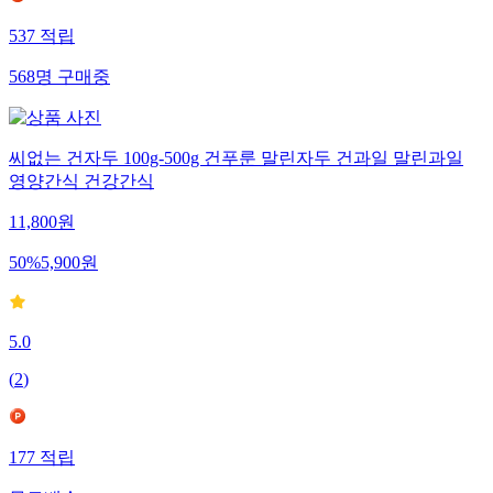
537
적립
568
명
구매중
씨없는 건자두 100g-500g 건푸룬 말린자두 건과일 말린과일
영양간식 건강간식
11,800
원
50
%
5,900
원
5.0
(
2
)
177
적립