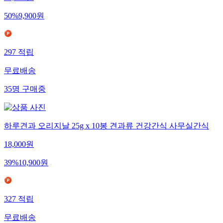
19,800
원
50
%
9,900
원
297
적립
무료배송
35
명
구매중
하루견과 오리지날 25g x 10봉 견과류 건강간식 사무실간식
18,000
원
39
%
10,900
원
327
적립
무료배송