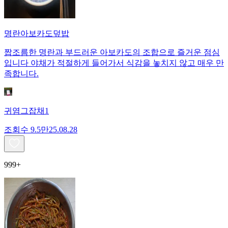
명란아보카도덮밥
짭조름한 명란과 부드러운 아보카도의 조합으로 즐거운 점심
입니다 야채가 적절하게 들어가서 식감을 놓치지 않고 매우 만
족합니다.
귀염그잡채1
조회수
9.5만
25.08.28
999+