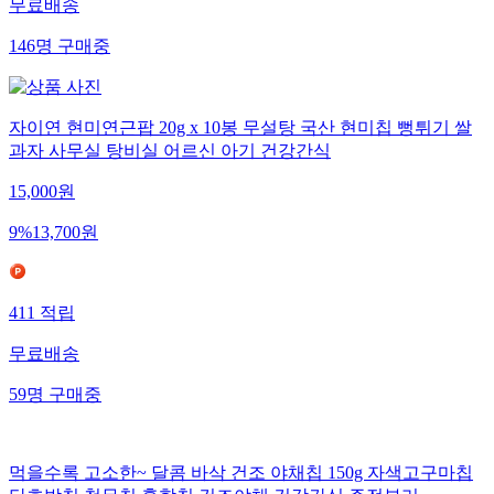
무료배송
146
명
구매중
자이연 현미연근팝 20g x 10봉 무설탕 국산 현미칩 뻥튀기 쌀
과자 사무실 탕비실 어르신 아기 건강간식
15,000
원
9
%
13,700
원
411
적립
무료배송
59
명
구매중
먹을수록 고소한~ 달콤 바삭 건조 야채칩 150g 자색고구마칩