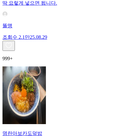
딱 요렇게 넣으면 됩니다.
똘맹
조회수
2.1만
25.08.29
999+
명란아보카도덮밥