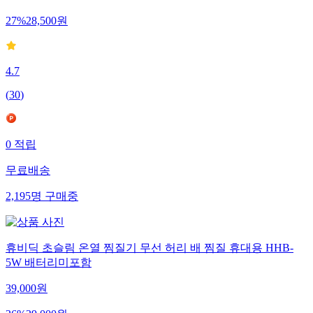
27
%
28,500
원
4.7
(
30
)
0
적립
무료배송
2,195
명
구매중
휴비딕 초슬림 온열 찜질기 무선 허리 배 찜질 휴대용 HHB-
5W 배터리미포함
39,000
원