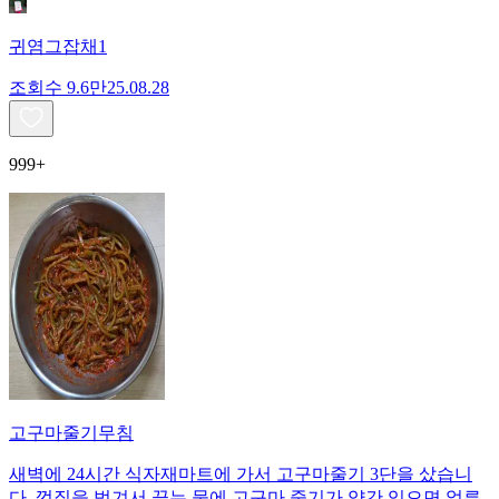
귀염그잡채1
조회수
9.6만
25.08.28
999+
고구마줄기무침
새벽에 24시간 식자재마트에 가서 고구마줄기 3단을 샀습니
다. 껍질을 벗겨서 끓는 물에 고구마 줄기가 약간 익으면 얼른