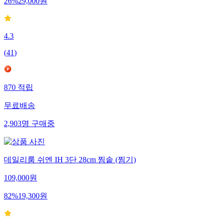
26
%
29,000
원
4.3
(
41
)
870
적립
무료배송
2,903
명
구매중
데일리룸 쉬엔 IH 3단 28cm 찜솥 (찜기)
109,000
원
82
%
19,300
원