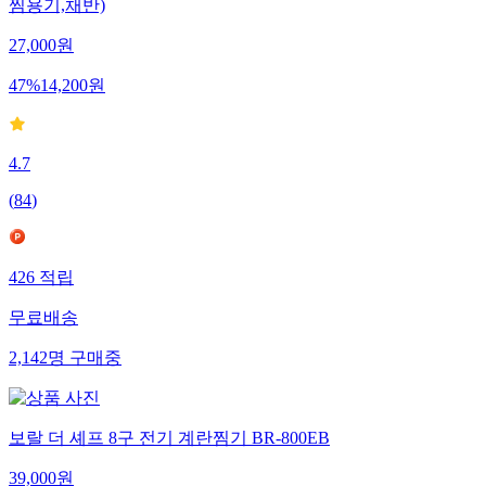
찜용기,채반)
27,000
원
47
%
14,200
원
4.7
(
84
)
426
적립
무료배송
2,142
명
구매중
보랄 더 셰프 8구 전기 계란찜기 BR-800EB
39,000
원