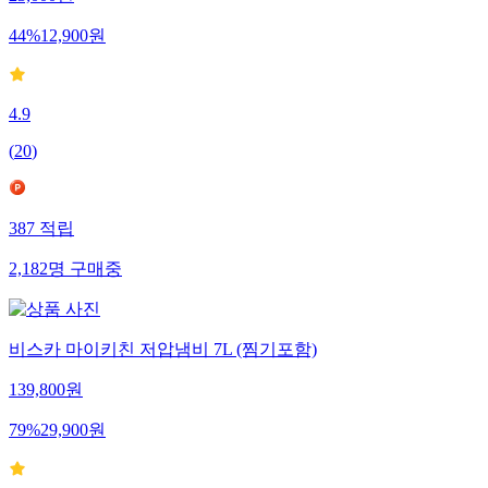
23,000
원
44
%
12,900
원
4.9
(
20
)
387
적립
2,182
명
구매중
비스카 마이키친 저압냄비 7L (찜기포함)
139,800
원
79
%
29,900
원