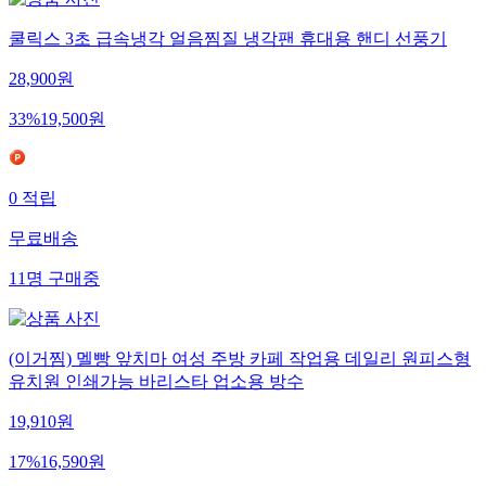
쿨릭스 3초 급속냉각 얼음찜질 냉각팬 휴대용 핸디 선풍기
28,900
원
33
%
19,500
원
0
적립
무료배송
11
명
구매중
(이거찜) 멜빵 앞치마 여성 주방 카페 작업용 데일리 원피스형
유치원 인쇄가능 바리스타 업소용 방수
19,910
원
17
%
16,590
원