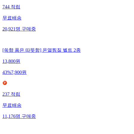
744
적립
무료배송
20,921
명
구매중
[쑥향 품은 따뜻함] 온열찜질 벨트 2종
13,800
원
43
%
7,900
원
237
적립
무료배송
11,176
명
구매중