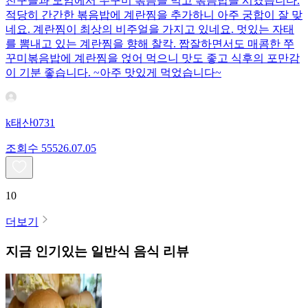
친구들과 모임에서 쭈꾸미 볶음을 먹고 볶음밥을 시켰습니다.
적당히 간간한 볶음밥에 계란찜을 추가하니 아주 궁합이 잘 맞
네요. 계란찜이 최상의 비주얼을 가지고 있네요. 멋있는 자태
를 뽐내고 있는 계란찜을 향해 찰칵. 짭잘하면서도 매콤한 쭈
꾸미볶음밥에 계란찜을 얹어 먹으니 맛도 좋고 식후의 포만감
이 기분 좋습니다. ~아주 맛있게 먹었습니다~
k태산0731
조회수
555
26.07.05
10
더보기
지금 인기있는
일반식
음식 리뷰