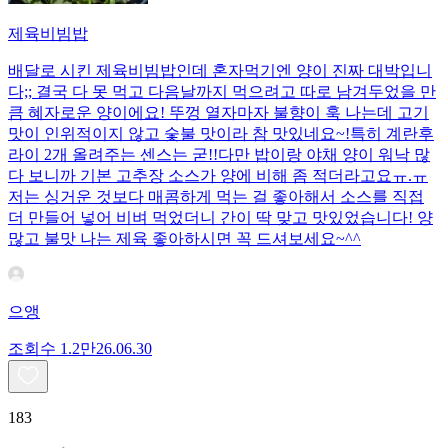
제육비빔밥
배달로 시킨 제육비빔밥인데 혼자먹기엔 양이 진짜 대박입니
다;; 결국 다 못 먹고 다음날까지 먹으려고 따로 남겨두었을 만
큼 혜자로운 양이에요! 뚜껑 열자마자 불향이 훅 나는데 고기
맛이 인위적이지 않고 숯불 맛이라 참 맛있네요~!특히 계란후
라이 2개 올려주는 센스는 굳!! ​다만 밥이랑 야채 양이 워낙 많
다 보니까 기본 고추장 소스가 양에 비해 좀 적더라고요ㅠ.ㅠ
저는 싱거운 것보다 매콤하게 먹는 걸 좋아해서 소스를 직접
더 만들어 넣어 비벼 먹었더니 간이 딱 맞고 맛있었습니다! 양
많고 불맛 나는 제육 좋아하시면 꼭 드셔보세요~^^
으앵
조회수
1.2만
26.06.30
183