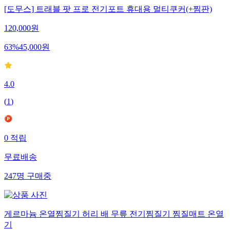
[도무스] 트래블 팟 프로 전기포트 휴대용 멀티쿠커(+찜판)
120,000
원
63
%
45,000
원
4.0
(
1
)
0
적립
무료배송
247
명
구매중
게르마늄 온열찜질기 허리 배 무릎 전기찜질기 찜질매트 온열
기