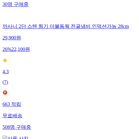
30
명
구매중
까사니 2단 스텐 찜기 더블돔웍 전골냄비 인덕션가능 28cm
29,900
원
26
%
22,100
원
4.3
(
7
)
663
적립
무료배송
508
명
구매중