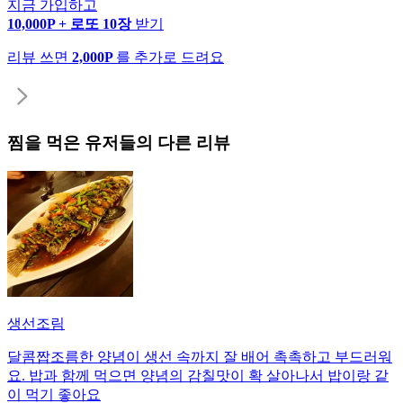
지금 가입하고
10,000P + 로또 10장
받기
리뷰 쓰면
2,000P
를 추가로 드려요
찜
을 먹은 유저들의 다른 리뷰
생선조림
달콤짭조름한 양념이 생선 속까지 잘 배어 촉촉하고 부드러워
요. 밥과 함께 먹으면 양념의 감칠맛이 확 살아나서 밥이랑 같
이 먹기 좋아요