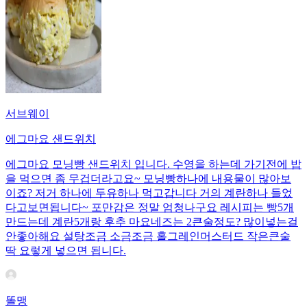
서브웨이
에그마요 샌드위치
에그마요 모닝빵 샌드위치 입니다. 수영을 하는데 가기전에 밥
을 먹으면 좀 무겁더라고요~ 모닝빵하나에 내용물이 많아보
이죠? 저거 하나에 두유하나 먹고갑니다 거의 계란하나 들었
다고보면됩니다~ 포만감은 정말 엄청나구요 레시피는 빵5개
만드는데 계란5개랑 후추 마요네즈는 2큰술정도? 많이넣는걸
안좋아해요 설탕조금 소금조금 홀그레인머스터드 작은큰술
딱 요렇게 넣으면 됩니다.
똘맹