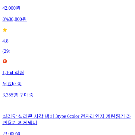
42,000
원
8
%
38,800
원
4.8
(
29
)
1,164
적립
무료배송
3,355
명
구매중
실리닷 실리콘 사각 냄비 3type 6color 전자레인지 계란찜기 라
면용기 찌게냄비