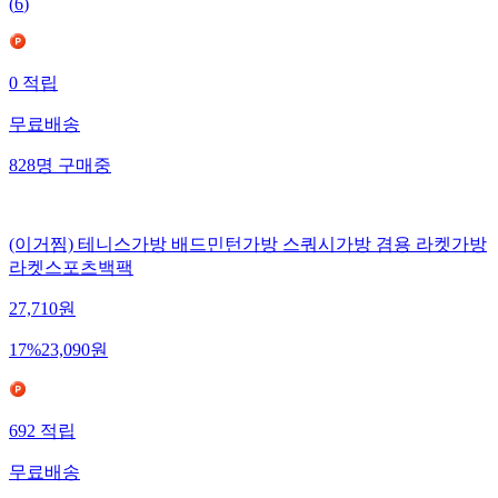
(
6
)
0
적립
무료배송
828
명
구매중
(이거찜) 테니스가방 배드민턴가방 스쿼시가방 겸용 라켓가방
라켓스포츠백팩
27,710
원
17
%
23,090
원
692
적립
무료배송