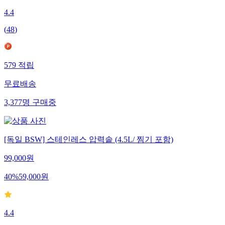
4.4
(
48
)
579
적립
무료배송
3,377
명
구매중
[독일 BSW] 스테인레스 압력솥 (4.5L/ 찜기 포함)
99,000
원
40
%
59,000
원
4.4