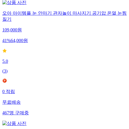
오아 아이템플 눈 안마기 관자놀이 마사지기 공기압 온열 눈찜
질기
109,000
원
41
%
64,000
원
5.0
(
3
)
0
적립
무료배송
467
명
구매중