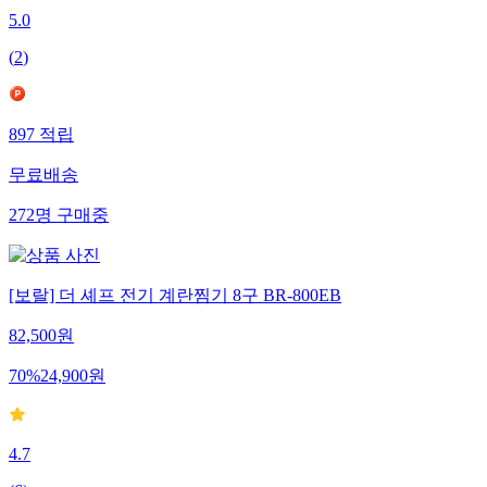
5.0
(
2
)
897
적립
무료배송
272
명
구매중
[보랄] 더 셰프 전기 계란찜기 8구 BR-800EB
82,500
원
70
%
24,900
원
4.7