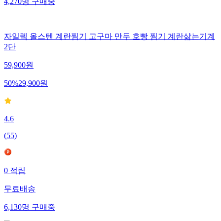
4,270
명
구매중
자일렉 올스텐 계란찜기 고구마 만두 호빵 찜기 계란삶는기계
2단
59,900
원
50
%
29,900
원
4.6
(
55
)
0
적립
무료배송
6,130
명
구매중