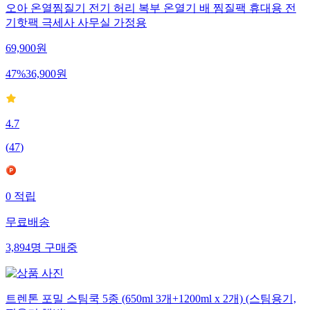
오아 온열찜질기 전기 허리 복부 온열기 배 찜질팩 휴대용 전
기핫팩 극세사 사무실 가정용
69,900
원
47
%
36,900
원
4.7
(
47
)
0
적립
무료배송
3,894
명
구매중
트렌톤 포밀 스팀쿡 5종 (650ml 3개+1200ml x 2개) (스팀용기,