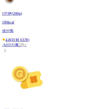
1인분(200g)
190kcal
생선찜
4.8
(리뷰
63
개)
·
식단기록
2천+