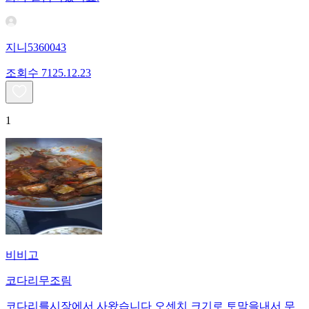
지니5360043
조회수
71
25.12.23
1
비비고
코다리무조림
코다리를시장에서 사왔습니다 오센치 크기로 토막을내서 무