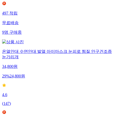
497
적립
무료배송
9
명
구매중
온열안대 수면안대 발열 아이마스크 눈피로 찜질 안구건조증
눈가리개
34,800
원
29
%
24,800
원
4.6
(
147
)