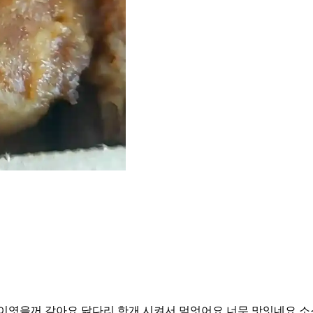
님이엿을꺼 같아요 닭다리 한개 시켜서 먿엇어요 너무 맛잇네요 