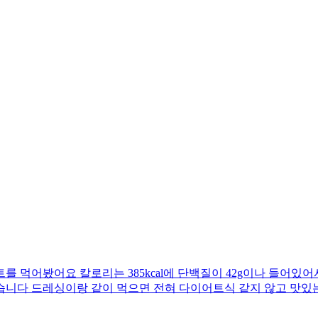
 먹어봤어요 칼로리는 385kcal에 단백질이 42g이나 들어있어
습니다 드레싱이랑 같이 먹으면 전혀 다이어트식 같지 않고 맛있