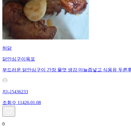
허닭
닭안심구이육포
부드러운 닭안심구이 간장 물엿 생강 마늘즙넣고 식용유 두른
지니5436233
조회수
114
26.01.08
0