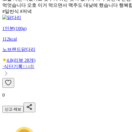
먹엇습니다 오호 이거 먹으면서 맥주도 대낮에 했습니다 행복
#일반식 #저녁
1인분(100g)
112kcal
노브랜드
닭다리
4.8
(리뷰
28
개)
·
식단기록
114회
0
신고·제보