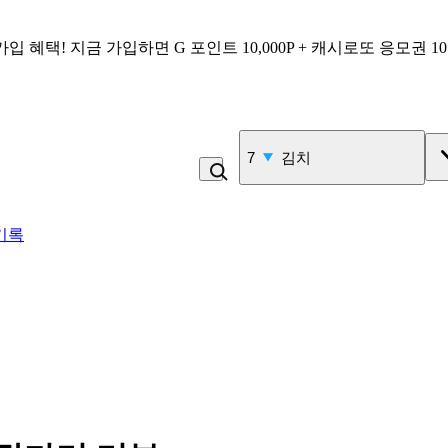
가입 혜택!
지금 가입하면
G 포인트 10,000P + 캐시로또 응모권 1
7
김치
기록