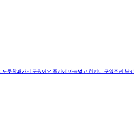
후 노릇할때가지 구윘어요 중간에 마늘넣고 한번더 구워주면 불