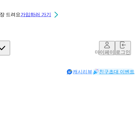
0장
드려요
가입하러 가기
마이페이지
로그인
캐시리뷰
친구초대 이벤트