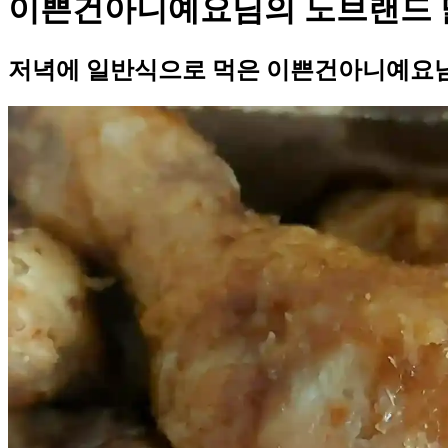
이쁜건아니예요님의 노브랜드 
저녁에 일반식으로 먹은 이쁜건아니예요님