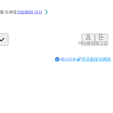
0장
드려요
가입하러 가기
마이페이지
로그인
캐시리뷰
친구초대 이벤트