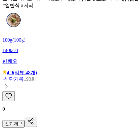
#일반식 #저녁
100g(100g)
140kcal
반쎄오
4.9
(리뷰
48
개)
·
식단기록
190회
0
신고·제보