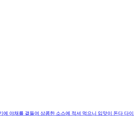
기에 야채를 곁들여 상콤한 소스에 적셔 먹으니 입맛이 돈다 다