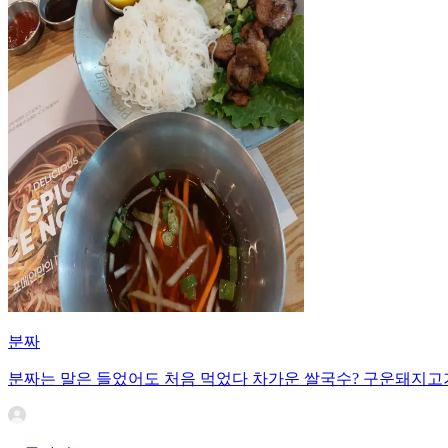
분짜
분짜는 말은 들었어도 처음 먹었다 차가운 쌀국수? 구운돼지고