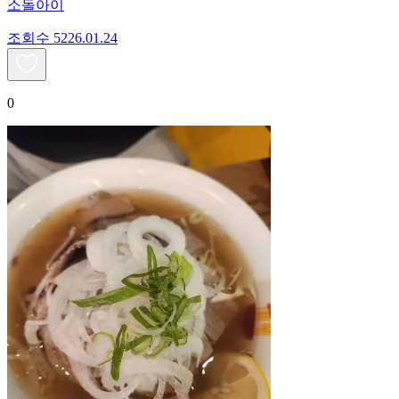
소돌아이
조회수
52
26.01.24
0