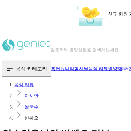
신규 회원 
칼로리와 영양성분을 검색해보세요
혈당 · 다이어트 음식 검색해보세요
음식 · 영양제 리뷰를 찾아보세요
음식 카테고리
홈
커뮤니티
헬시딜
음식 리뷰
영양제
NEW
음식 리뷰
아시안
쌀국수
반쎄오