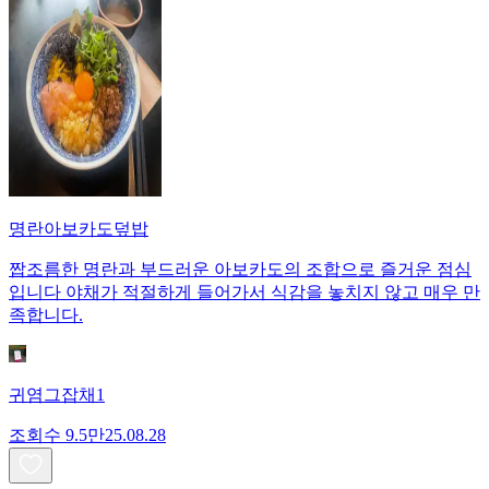
명란아보카도덮밥
짭조름한 명란과 부드러운 아보카도의 조합으로 즐거운 점심
입니다 야채가 적절하게 들어가서 식감을 놓치지 않고 매우 만
족합니다.
귀염그잡채1
조회수
9.5만
25.08.28