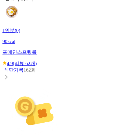
1인분(0)
90kcal
포메인
스프링롤
4.9
(리뷰
62
개)
·
식단기록
162회