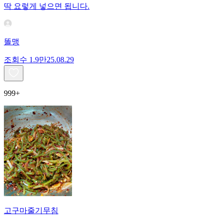
딱 요렇게 넣으면 됩니다.
똘맹
조회수
1.9만
25.08.29
999+
고구마줄기무침