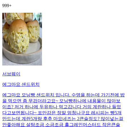
999+
서브웨이
에그마요 샌드위치
에그마요 모닝빵 샌드위치 입니다. 수영을 하는데 가기전에 밥
을 먹으면 좀 무겁더라고요~ 모닝빵하나에 내용물이 많아보
이죠? 저거 하나에 두유하나 먹고갑니다 거의 계란하나 들었
다고보면됩니다~ 포만감은 정말 엄청나구요 레시피는 빵5개
만드는데 계란5개랑 후추 마요네즈는 2큰술정도? 많이넣는걸
안좋아해요 설탕조금 소금조금 홀그레인머스터드 작은큰술