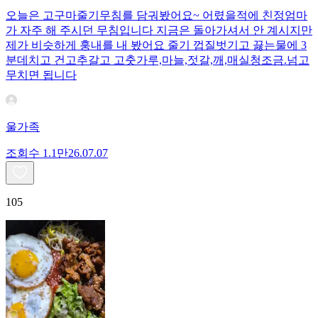
오늘은 고구마줄기무침를 담궈봤어요~ 어렸을적에 친정엄마
가 자주 해 주시던 무침입니다 지금은 돌아가셔서 안 계시지만
제가 비슷하게 훙내를 내 봤어요 줄기 껍질벗기고 끓는물에 3
분데치고 건고추갈고 고춧가루,마늘,젓갈,깨,매실청조금.넘고
무치면 됩니다
울가족
조회수
1.1만
26.07.07
105