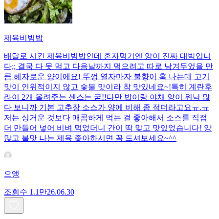
제육비빔밥
배달로 시킨 제육비빔밥인데 혼자먹기엔 양이 진짜 대박입니
다;; 결국 다 못 먹고 다음날까지 먹으려고 따로 남겨두었을 만
큼 혜자로운 양이에요! 뚜껑 열자마자 불향이 훅 나는데 고기
맛이 인위적이지 않고 숯불 맛이라 참 맛있네요~!특히 계란후
라이 2개 올려주는 센스는 굳!! ​다만 밥이랑 야채 양이 워낙 많
다 보니까 기본 고추장 소스가 양에 비해 좀 적더라고요ㅠ.ㅠ
저는 싱거운 것보다 매콤하게 먹는 걸 좋아해서 소스를 직접
더 만들어 넣어 비벼 먹었더니 간이 딱 맞고 맛있었습니다! 양
많고 불맛 나는 제육 좋아하시면 꼭 드셔보세요~^^
으앵
조회수
1.1만
26.06.30