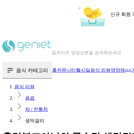
신규 회원 
칼로리와 영양성분을 검색해보세요
혈당 · 다이어트 음식 검색해보세요
음식 · 영양제 리뷰를 찾아보세요
음식 카테고리
홈
커뮤니티
헬시딜
음식 리뷰
영양제
NEW
음식 리뷰
음료
차 / 전통차
생막걸리