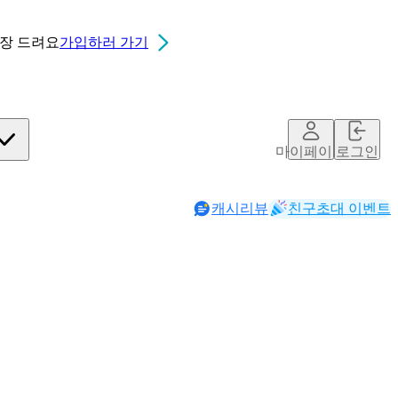
0장
드려요
가입하러 가기
마이페이지
로그인
캐시리뷰
친구초대 이벤트