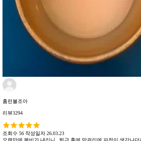
홈런볼조아
리뷰3294
조회수 56
작성일자 26.03.23
오랜만에 봄비가 내리니.. 퇴근 후에 막걸리에 파전이 생각나더