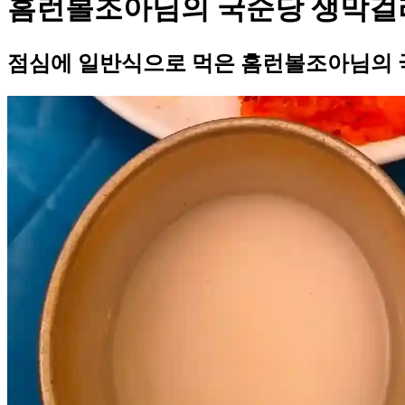
홈런볼조아님의 국순당 생막걸
점심에 일반식으로 먹은 홈런볼조아님의 