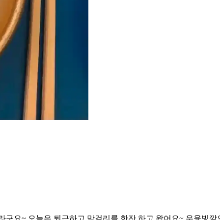
라구요~ 오늘은 퇴근하고 막걸리를 한잔 하고 왔어요~ 우윳빛깔의 