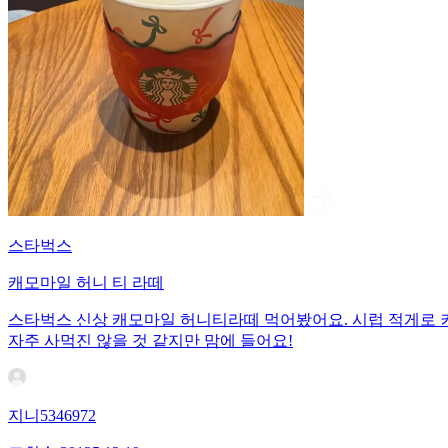
스타벅스
캐모마일 허니 티 라떼
스타벅스 신상 캐모마일 허니티라떼 먹어봤어요. 시럽 적게로 
자주 사먹진 않을 것 같지만 맘에 들어요!
지니5346972