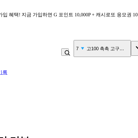
가입 혜택!
지금 가입하면
G 포인트 10,000P + 캐시로또 응모권 1
7
고100 촉촉 고구마 스틱
기록