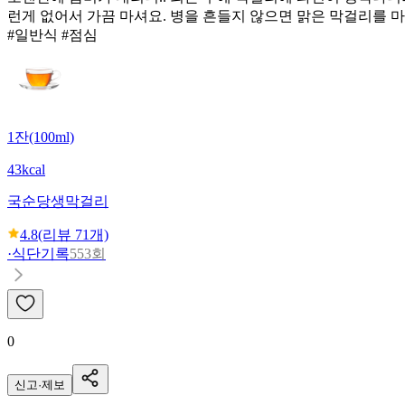
런게 없어서 가끔 마셔요. 병을 흔들지 않으면 맑은 막걸리를 마
#일반식 #점심
1잔(100ml)
43kcal
국순당
생막걸리
4.8
(리뷰
71
개)
·
식단기록
553회
0
신고·제보