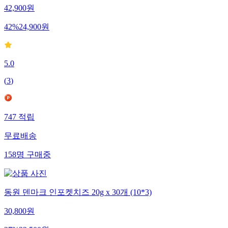
42,900
원
42
%
24,900
원
5.0
(
3
)
747
적립
무료배송
158
명
구매중
동원 덴마크 인포켓치즈 20g x 30개 (10*3)
30,800
원