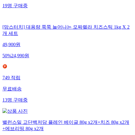
19
명
구매중
[맘스터치] 대용량 쭉쭉 늘어나는 모짜렐라 치즈스틱 1kg X 2
개 세트
49,900
원
50
%
24,990
원
749
적립
무료배송
13
명
구매중
밸런스밀 고단백저당 플레인 베이글 80g x2개+치즈 80g x2개
+에브리띵 80g x2개