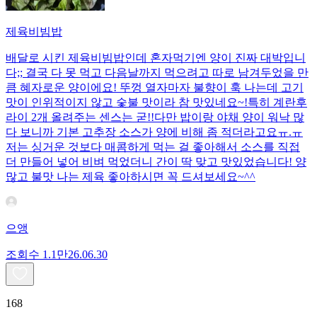
제육비빔밥
배달로 시킨 제육비빔밥인데 혼자먹기엔 양이 진짜 대박입니
다;; 결국 다 못 먹고 다음날까지 먹으려고 따로 남겨두었을 만
큼 혜자로운 양이에요! 뚜껑 열자마자 불향이 훅 나는데 고기
맛이 인위적이지 않고 숯불 맛이라 참 맛있네요~!특히 계란후
라이 2개 올려주는 센스는 굳!! ​다만 밥이랑 야채 양이 워낙 많
다 보니까 기본 고추장 소스가 양에 비해 좀 적더라고요ㅠ.ㅠ
저는 싱거운 것보다 매콤하게 먹는 걸 좋아해서 소스를 직접
더 만들어 넣어 비벼 먹었더니 간이 딱 맞고 맛있었습니다! 양
많고 불맛 나는 제육 좋아하시면 꼭 드셔보세요~^^
으앵
조회수
1.1만
26.06.30
168