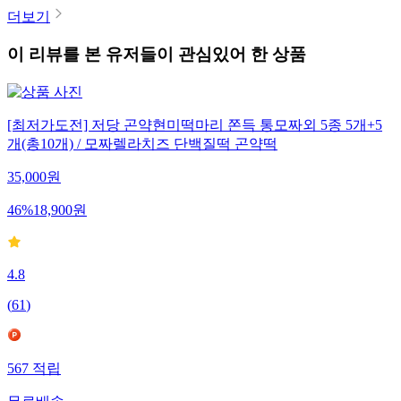
더보기
이 리뷰를 본 유저들이 관심있어 한 상품
[최저가도전] 저당 곤약현미떡마리 쫀득 통모짜외 5종 5개+5
개(총10개) / 모짜렐라치즈 단백질떡 곤약떡
35,000
원
46
%
18,900
원
4.8
(
61
)
567
적립