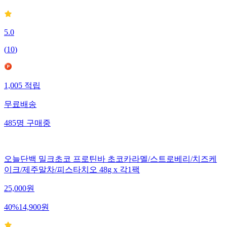
5.0
(
10
)
1,005
적립
무료배송
485
명
구매중
오늘단백 밀크초코 프로틴바 초코카라멜/스트로베리/치즈케
이크/제주말차/피스타치오 48g x 각1팩
25,000
원
40
%
14,900
원