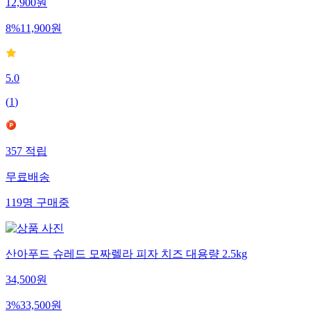
12,900
원
8
%
11,900
원
5.0
(
1
)
357
적립
무료배송
119
명
구매중
산아푸드 슈레드 모짜렐라 피자 치즈 대용량 2.5kg
34,500
원
3
%
33,500
원