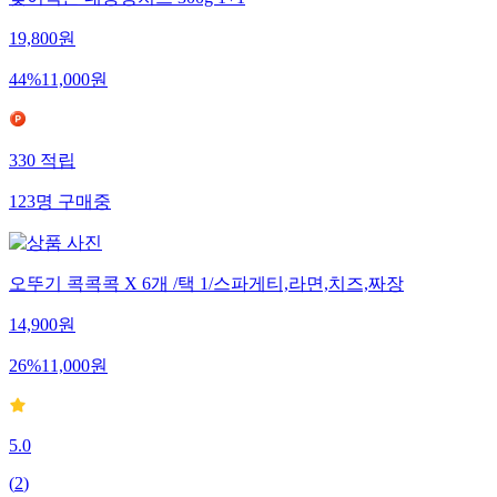
찢어먹는 대용량치즈 300g 1+1
19,800
원
44
%
11,000
원
330
적립
123
명
구매중
오뚜기 콕콕콕 X 6개 /택 1/스파게티,라면,치즈,짜장
14,900
원
26
%
11,000
원
5.0
(
2
)