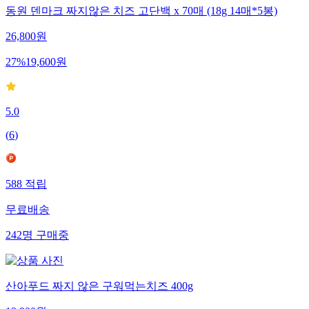
동원 덴마크 짜지않은 치즈 고단백 x 70매 (18g 14매*5봉)
26,800
원
27
%
19,600
원
5.0
(
6
)
588
적립
무료배송
242
명
구매중
산아푸드 짜지 않은 구워먹는치즈 400g