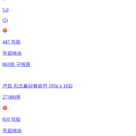
5.0
(
5
)
447
적립
무료배송
863
명
구매중
큰컵 치즈불닭볶음면 105g x 16입
27,000
원
810
적립
무료배송