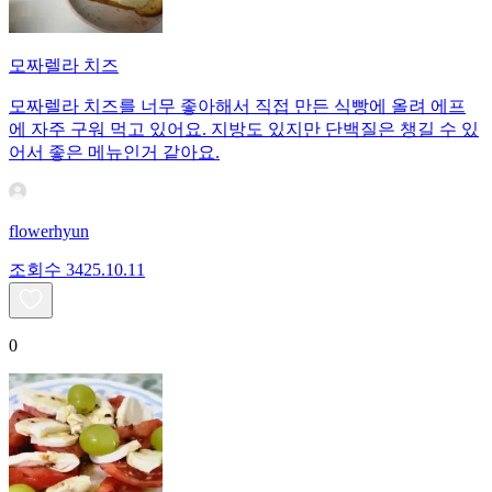
모짜렐라 치즈
모짜렐라 치즈를 너무 좋아해서 직접 만든 식빵에 올려 에프
에 자주 구워 먹고 있어요. 지방도 있지만 단백질은 챙길 수 있
어서 좋은 메뉴인거 같아요.
flowerhyun
조회수
34
25.10.11
0