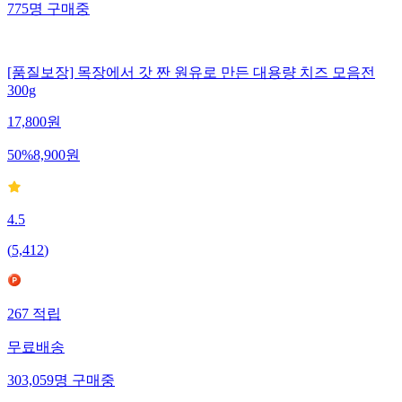
775
명
구매중
[품질보장] 목장에서 갓 짠 원유로 만든 대용량 치즈 모음전
300g
17,800
원
50
%
8,900
원
4.5
(
5,412
)
267
적립
무료배송
303,059
명
구매중