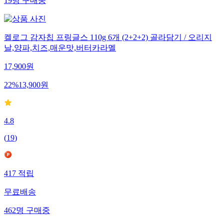
19
명
구매중
켈로그 감자칩 프링글스 110g 6개 (2+2+2) 골라담기 / 오리지
날,양파,치즈,매운맛,버터카라멜
17,900
원
22
%
13,900
원
4.8
(
19
)
417
적립
무료배송
462
명
구매중