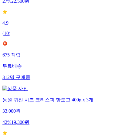
27
%
22,500
원
4.9
(
10
)
675
적립
무료배송
312
명
구매중
동원 퀴진 치즈 크리스피 핫도그 400g x 3개
33,000
원
42
%
19,300
원