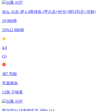
보노 스프 3P x 4종세트 (콘스프+버섯+체다치즈+크림)
19,900
원
35
%
12,900
원
4.0
(
1
)
387
적립
무료배송
13
명
구매중