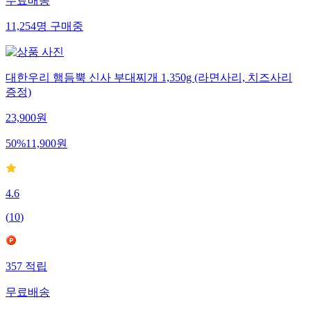
무료배송
11,254
명
구매중
대한우리 햄듬뿍 신사 부대찌개 1,350g (라면사리, 치즈사리
증정)
23,900
원
50
%
11,900
원
4.6
(
10
)
357
적립
무료배송