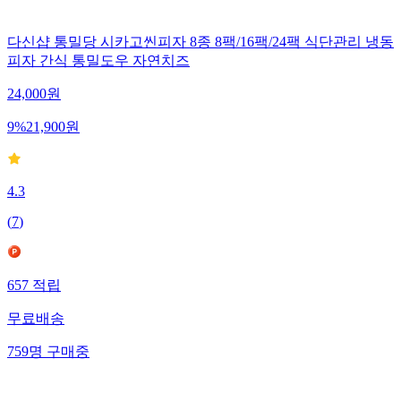
다신샵 통밀당 시카고씬피자 8종 8팩/16팩/24팩 식단관리 냉동
피자 간식 통밀도우 자연치즈
24,000
원
9
%
21,900
원
4.3
(
7
)
657
적립
무료배송
759
명
구매중