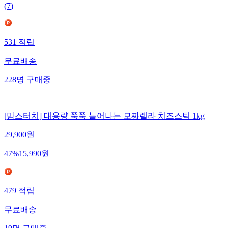
(
7
)
531
적립
무료배송
228
명
구매중
[맘스터치] 대용량 쭉쭉 늘어나는 모짜렐라 치즈스틱 1kg
29,900
원
47
%
15,990
원
479
적립
무료배송