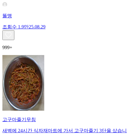
똘맹
조회수
1.9만
25.08.29
999+
고구마줄기무침
새벽에 24시간 식자재마트에 가서 고구마줄기 3단을 샀습니