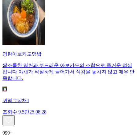
명란아보카도덮밥
짭조름한 명란과 부드러운 아보카도의 조합으로 즐거운 점심
입니다 야채가 적절하게 들어가서 식감을 놓치지 않고 매우 만
족합니다.
귀염그잡채1
조회수
9.5만
25.08.28
999+