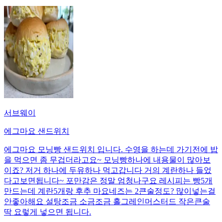
서브웨이
에그마요 샌드위치
에그마요 모닝빵 샌드위치 입니다. 수영을 하는데 가기전에 밥
을 먹으면 좀 무겁더라고요~ 모닝빵하나에 내용물이 많아보
이죠? 저거 하나에 두유하나 먹고갑니다 거의 계란하나 들었
다고보면됩니다~ 포만감은 정말 엄청나구요 레시피는 빵5개
만드는데 계란5개랑 후추 마요네즈는 2큰술정도? 많이넣는걸
안좋아해요 설탕조금 소금조금 홀그레인머스터드 작은큰술
딱 요렇게 넣으면 됩니다.