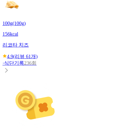
100g(100g)
156kcal
리코타 치즈
4.9
(리뷰
61
개)
·
식단기록
236회