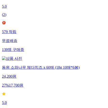
5.0
(
2
)
579
적립
무료배송
139
명
구매중
동원 소와나무 체다치즈 x 60매 (18g 10매*6봉)
24,200
원
27
%
17,700
원
5.0