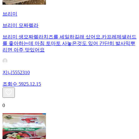
브리미
브리미 모짜렐라
브리미 생모짜렐라치즈를 세일하길래 샀어요.카프레제샐러드
를 좋아하는데 마침 토마토 사놓은것도 있어 간단히 발사믹뿌
리면 아주 맛있어요
지니5552310
조회수
59
25.12.15
0