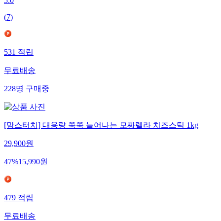
5.0
(
7
)
531
적립
무료배송
228
명
구매중
[맘스터치] 대용량 쭉쭉 늘어나는 모짜렐라 치즈스틱 1kg
29,900
원
47
%
15,990
원
479
적립
무료배송