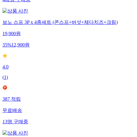
보노 스프 3P x 4종세트 (콘스프+버섯+체다치즈+크림)
19,900
원
35
%
12,900
원
4.0
(
1
)
387
적립
무료배송
13
명
구매중