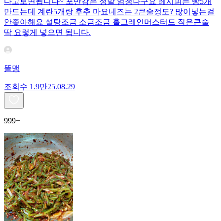
다고보면됩니다~ 포만감은 정말 엄청나구요 레시피는 빵5개
만드는데 계란5개랑 후추 마요네즈는 2큰술정도? 많이넣는걸
안좋아해요 설탕조금 소금조금 홀그레인머스터드 작은큰술
딱 요렇게 넣으면 됩니다.
똘맹
조회수
1.9만
25.08.29
999+