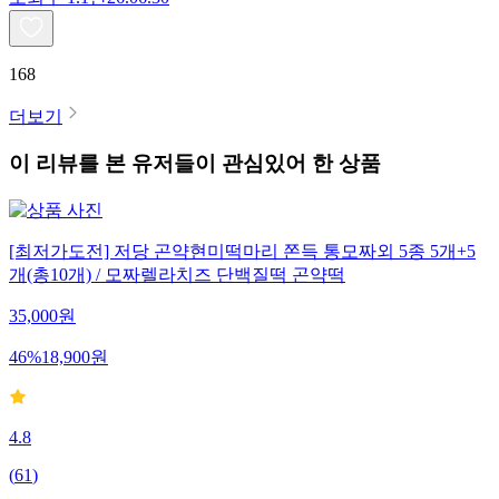
168
더보기
이 리뷰를 본 유저들이 관심있어 한 상품
[최저가도전] 저당 곤약현미떡마리 쫀득 통모짜외 5종 5개+5
개(총10개) / 모짜렐라치즈 단백질떡 곤약떡
35,000
원
46
%
18,900
원
4.8
(
61
)