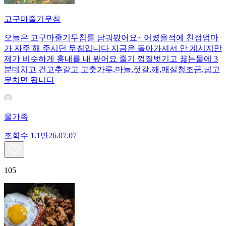
고구마줄기무침
오늘은 고구마줄기무침를 담궈봤어요~ 어렸을적에 친정엄마
가 자주 해 주시던 무침입니다 지금은 돌아가셔서 안 계시지만
제가 비슷하게 훙내를 내 봤어요 줄기 껍질벗기고 끓는물에 3
분데치고 건고추갈고 고춧가루,마늘,젓갈,깨,매실청조금.넘고
무치면 됩니다
울가족
조회수
1.1만
26.07.07
105