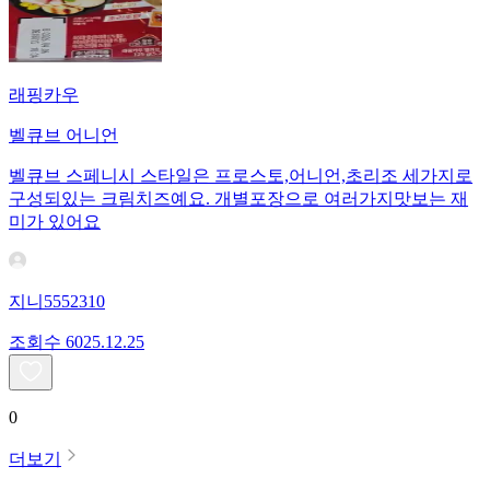
래핑카우
벨큐브 어니언
벨큐브 스페니시 스타일은 프로스토,어니언,초리조 세가지로
구성되있는 크림치즈예요. 개별포장으로 여러가지맛보는 재
미가 있어요
지니5552310
조회수
60
25.12.25
0
더보기