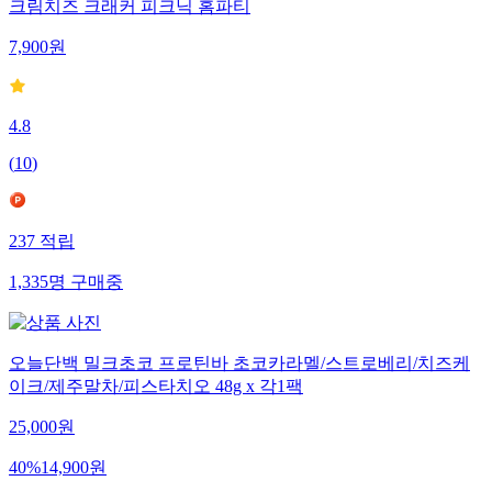
크림치즈 크래커 피크닉 홈파티
7,900
원
4.8
(
10
)
237
적립
1,335
명
구매중
오늘단백 밀크초코 프로틴바 초코카라멜/스트로베리/치즈케
이크/제주말차/피스타치오 48g x 각1팩
25,000
원
40
%
14,900
원