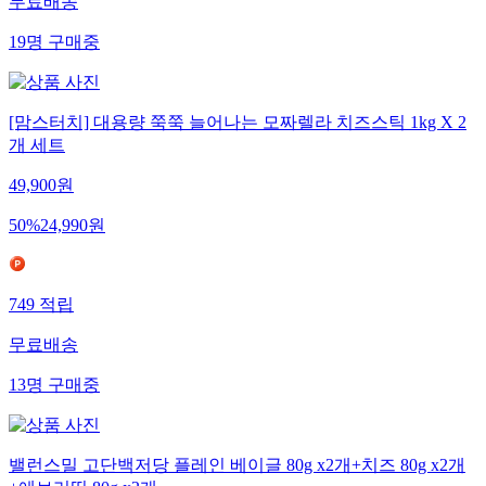
무료배송
19
명
구매중
[맘스터치] 대용량 쭉쭉 늘어나는 모짜렐라 치즈스틱 1kg X 2
개 세트
49,900
원
50
%
24,990
원
749
적립
무료배송
13
명
구매중
밸런스밀 고단백저당 플레인 베이글 80g x2개+치즈 80g x2개