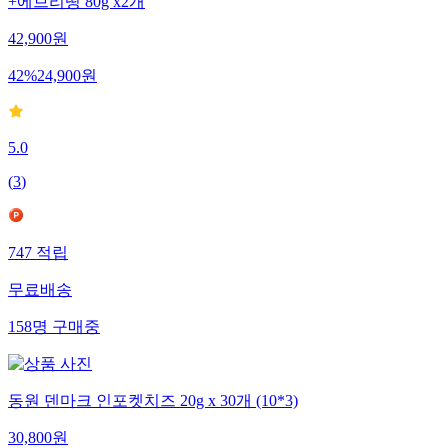
+에브리띵 80g x2개
42,900
원
42
%
24,900
원
5.0
(
3
)
747
적립
무료배송
158
명
구매중
동원 덴마크 인포켓치즈 20g x 30개 (10*3)
30,800
원