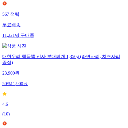
567
적립
무료배송
11,221
명
구매중
대한우리 햄듬뿍 신사 부대찌개 1,350g (라면사리, 치즈사리
증정)
23,900
원
50
%
11,900
원
4.6
(
10
)