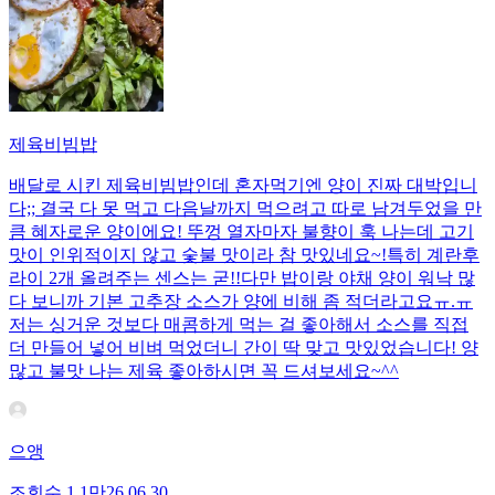
제육비빔밥
배달로 시킨 제육비빔밥인데 혼자먹기엔 양이 진짜 대박입니
다;; 결국 다 못 먹고 다음날까지 먹으려고 따로 남겨두었을 만
큼 혜자로운 양이에요! 뚜껑 열자마자 불향이 훅 나는데 고기
맛이 인위적이지 않고 숯불 맛이라 참 맛있네요~!특히 계란후
라이 2개 올려주는 센스는 굳!! ​다만 밥이랑 야채 양이 워낙 많
다 보니까 기본 고추장 소스가 양에 비해 좀 적더라고요ㅠ.ㅠ
저는 싱거운 것보다 매콤하게 먹는 걸 좋아해서 소스를 직접
더 만들어 넣어 비벼 먹었더니 간이 딱 맞고 맛있었습니다! 양
많고 불맛 나는 제육 좋아하시면 꼭 드셔보세요~^^
으앵
조회수
1.1만
26.06.30