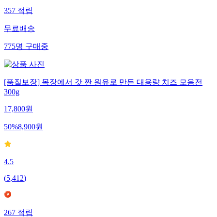
357
적립
무료배송
775
명
구매중
[품질보장] 목장에서 갓 짠 원유로 만든 대용량 치즈 모음전
300g
17,800
원
50
%
8,900
원
4.5
(
5,412
)
267
적립