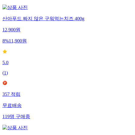
산아푸드 짜지 않은 구워먹는치즈 400g
12,900
원
8
%
11,900
원
5.0
(
1
)
357
적립
무료배송
119
명
구매중