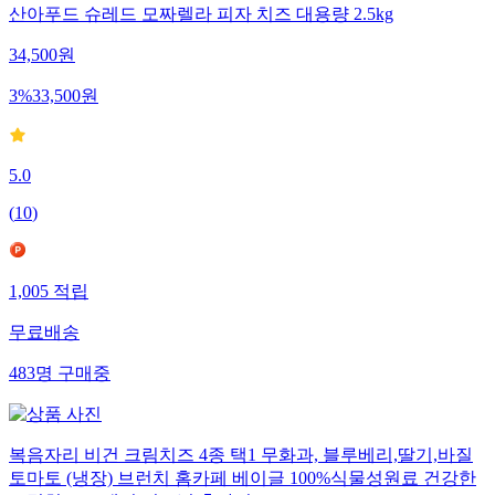
산아푸드 슈레드 모짜렐라 피자 치즈 대용량 2.5kg
34,500
원
3
%
33,500
원
5.0
(
10
)
1,005
적립
무료배송
483
명
구매중
복음자리 비건 크림치즈 4종 택1 무화과, 블루베리,딸기,바질
토마토 (냉장) 브런치 홈카페 베이글 100%식물성원료 건강한