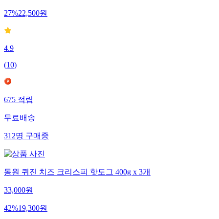
27
%
22,500
원
4.9
(
10
)
675
적립
무료배송
312
명
구매중
동원 퀴진 치즈 크리스피 핫도그 400g x 3개
33,000
원
42
%
19,300
원