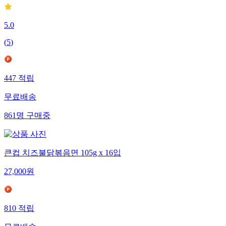
5.0
(
5
)
447
적립
무료배송
861
명
구매중
큰컵 치즈불닭볶음면 105g x 16입
27,000
원
810
적립