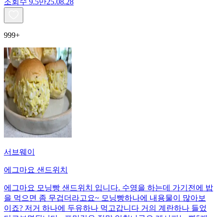
조회수
9.5만
25.08.28
999+
서브웨이
에그마요 샌드위치
에그마요 모닝빵 샌드위치 입니다. 수영을 하는데 가기전에 밥
을 먹으면 좀 무겁더라고요~ 모닝빵하나에 내용물이 많아보
이죠? 저거 하나에 두유하나 먹고갑니다 거의 계란하나 들었