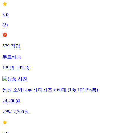
5.0
(
2
)
579
적립
무료배송
139
명
구매중
동원 소와나무 체다치즈 x 60매 (18g 10매*6봉)
24,200
원
27
%
17,700
원