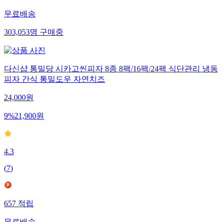
무료배송
303,053
명
구매중
다신샵 통밀당 시카고씬피자 8종 8팩/16팩/24팩 식단관리 냉동
피자 간식 통밀도우 자연치즈
24,000
원
9
%
21,900
원
4.3
(
7
)
657
적립
무료배송