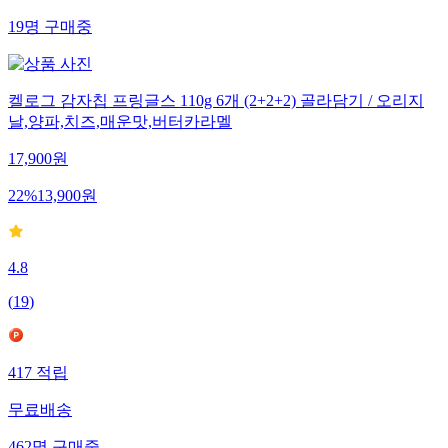
19
명
구매중
켈로그 감자칩 프링글스 110g 6개 (2+2+2) 골라담기 / 오리지
날,양파,치즈,매운맛,버터카라멜
17,900
원
22
%
13,900
원
4.8
(
19
)
417
적립
무료배송
462
명
구매중