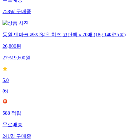
758
명
구매중
동원 덴마크 짜지않은 치즈 고단백 x 70매 (18g 14매*5봉)
26,800
원
27
%
19,600
원
5.0
(
6
)
588
적립
무료배송
241
명
구매중