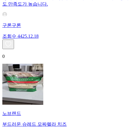
도 만족도가 높습니다.
구론구론
조회수
44
25.12.18
0
노브랜드
부드러운 슈레드 모짜렐라 치즈