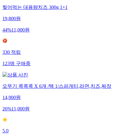
찢어먹는 대용량치즈 300g 1+1
19,800
원
44
%
11,000
원
330
적립
123
명
구매중
오뚜기 콕콕콕 X 6개 /택 1/스파게티,라면,치즈,짜장
14,900
원
26
%
11,000
원
5.0