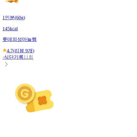
1인분(60g)
145kcal
롯데
의성마늘햄
4.7
(리뷰
9
개)
·
식단기록
11회