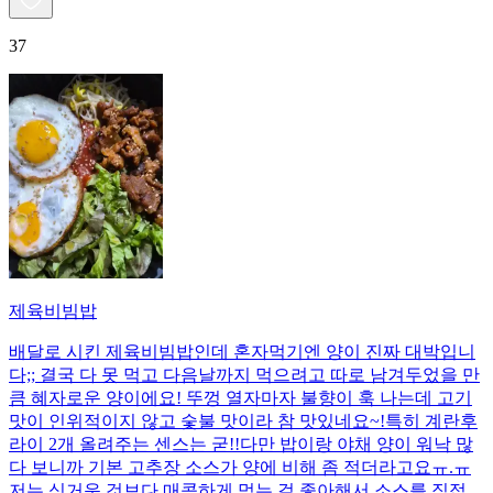
37
제육비빔밥
배달로 시킨 제육비빔밥인데 혼자먹기엔 양이 진짜 대박입니
다;; 결국 다 못 먹고 다음날까지 먹으려고 따로 남겨두었을 만
큼 혜자로운 양이에요! 뚜껑 열자마자 불향이 훅 나는데 고기
맛이 인위적이지 않고 숯불 맛이라 참 맛있네요~!특히 계란후
라이 2개 올려주는 센스는 굳!! ​다만 밥이랑 야채 양이 워낙 많
다 보니까 기본 고추장 소스가 양에 비해 좀 적더라고요ㅠ.ㅠ
저는 싱거운 것보다 매콤하게 먹는 걸 좋아해서 소스를 직접