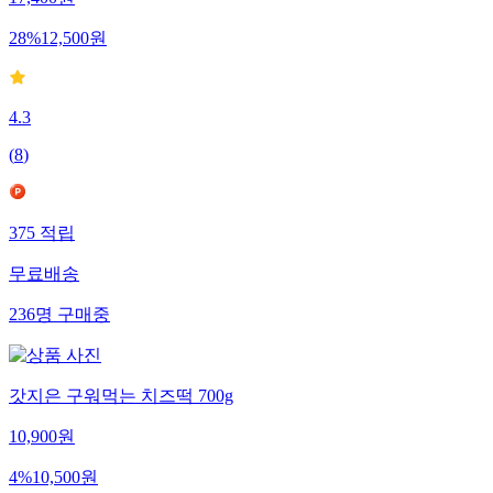
17,400
원
28
%
12,500
원
4.3
(
8
)
375
적립
무료배송
236
명
구매중
갓지은 구워먹는 치즈떡 700g
10,900
원
4
%
10,500
원