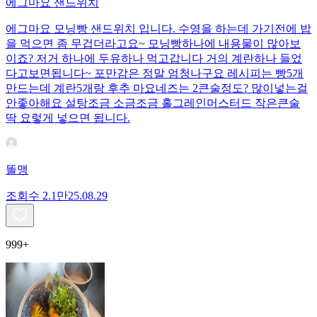
에그마요 샌드위치
에그마요 모닝빵 샌드위치 입니다. 수영을 하는데 가기전에 밥
을 먹으면 좀 무겁더라고요~ 모닝빵하나에 내용물이 많아보
이죠? 저거 하나에 두유하나 먹고갑니다 거의 계란하나 들었
다고보면됩니다~ 포만감은 정말 엄청나구요 레시피는 빵5개
만드는데 계란5개랑 후추 마요네즈는 2큰술정도? 많이넣는걸
안좋아해요 설탕조금 소금조금 홀그레인머스터드 작은큰술
딱 요렇게 넣으면 됩니다.
똘맹
조회수
2.1만
25.08.29
999+