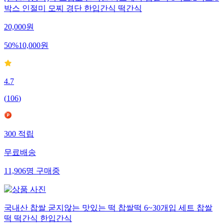
박스 인절미 모찌 경단 한입간식 떡간식
20,000
원
50
%
10,000
원
4.7
(
106
)
300
적립
무료배송
11,906
명
구매중
국내산 찹쌀 굳지않는 맛있는 떡 찹쌀떡 6~30개입 세트 찹쌀
떡 떡간식 한입간식