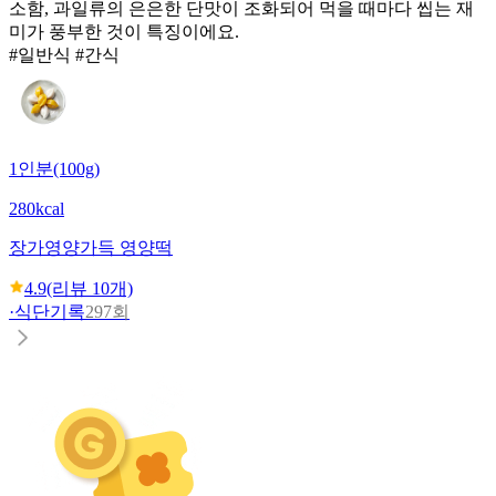
소함, 과일류의 은은한 단맛이 조화되어 먹을 때마다 씹는 재
미가 풍부한 것이 특징이에요.
#일반식 #간식
1인분(100g)
280kcal
장가
영양가득 영양떡
4.9
(리뷰
10
개)
·
식단기록
297회