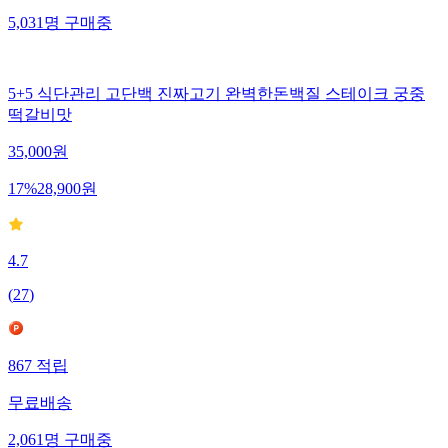
5,031
명
구매중
5+5 식단관리 고단백 진짜고기 완벽한돈백질 스테이크 궁중
떡갈비맛
35,000
원
17
%
28,900
원
4.7
(
27
)
867
적립
무료배송