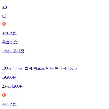
5.0
(
1
)
378
적립
무료배송
124
명
구매중
100% 국내산 쌀과 쑥으로 만든 쑥개떡(700g)
19,900
원
25
%
14,900
원
447
적립