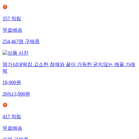
357
적립
무료배송
254,467
명
구매중
명가삼대떡집 고소한 참깨와 꿀이 가득한 굳지않는 깨꿀 가래
떡
18,900
원
26
%
13,900
원
417
적립
무료배송