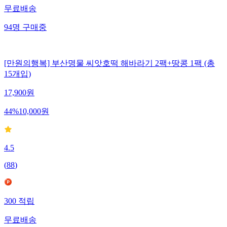
무료배송
94
명
구매중
[만원의행복] 부산명물 씨앗호떡 해바라기 2팩+땅콩 1팩 (총
15개입)
17,900
원
44
%
10,000
원
4.5
(
88
)
300
적립
무료배송