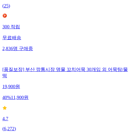
(
25
)
300
적립
무료배송
2,836
명
구매중
[품질보장] 부산 깡통시장 명물 꼬치어묵 30개입 외 어묵탕/물
떡
19,900
원
40
%
11,900
원
4.7
(
6,272
)