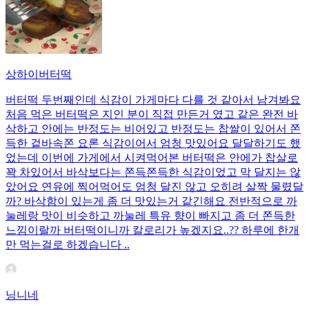
상하이버터떡
버터떡 두번째인데 식감이 가게마다 다를 것 같아서 남겨봐요
처음 먹은 버터떡은 지인 분이 직접 만든거 였고 같은 완전 바
삭하고 안에는 반정도는 비어있고 반정도는 찹쌀이 있어서 쫀
득한 겉바속쫀 요론 식감이어서 엄청 맛있어요 달달하기도 했
었는데 이번에 가게에서 시켜먹어본 버터떡은 안에가 찹살로
꽉 차있어서 바삭보다는 쫀득쫀득한 식감이었고 막 달지는 않
았어요 연유에 찍어먹어도 엄청 달진 않고 오히려 살짝 물렸달
까? 바삭함이 있는게 좀 더 맛있는거 같긴해요 전반적으로 까
눌레랑 맛이 비슷하고 까눌레 특유 향이 빠지고 좀 더 쫀득한
느낌이랄까 버터떡이니까 칼로리가 높겠지요..?? 하루에 한개
만 먹는걸로 하겠습니다 ..
닝니네