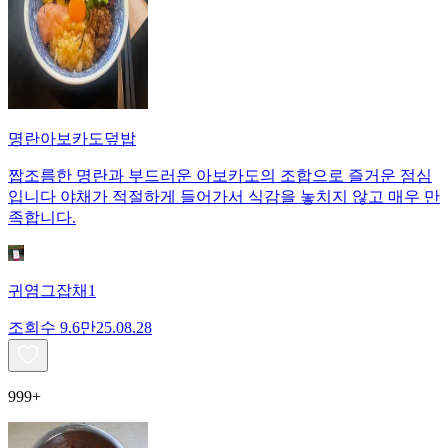
명란아보카도덮밥
짭조름한 명란과 부드러운 아보카도의 조합으로 즐거운 점심
입니다 야채가 적절하게 들어가서 식감을 놓치지 않고 매우 만
족합니다.
귀염그잡채1
조회수
9.6만
25.08.28
999+