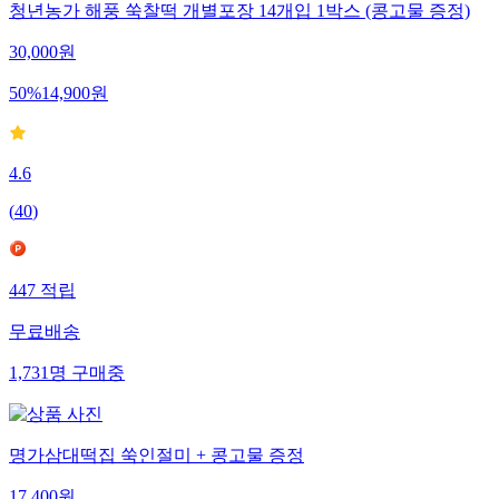
청년농가 해풍 쑥찰떡 개별포장 14개입 1박스 (콩고물 증정)
30,000
원
50
%
14,900
원
4.6
(
40
)
447
적립
무료배송
1,731
명
구매중
명가삼대떡집 쑥인절미 + 콩고물 증정