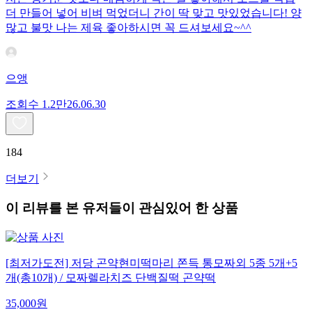
더 만들어 넣어 비벼 먹었더니 간이 딱 맞고 맛있었습니다! 양
많고 불맛 나는 제육 좋아하시면 꼭 드셔보세요~^^
으앵
조회수
1.2만
26.06.30
184
더보기
이 리뷰를 본 유저들이 관심있어 한 상품
[최저가도전] 저당 곤약현미떡마리 쫀득 통모짜외 5종 5개+5
개(총10개) / 모짜렐라치즈 단백질떡 곤약떡
35,000
원