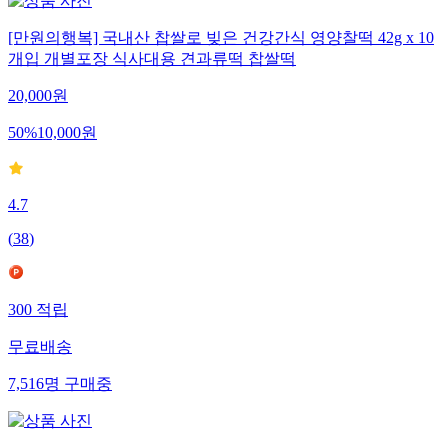
[만원의행복] 국내산 찹쌀로 빚은 건강간식 영양찰떡 42g x 10
개입 개별포장 식사대용 견과류떡 찹쌀떡
20,000
원
50
%
10,000
원
4.7
(
38
)
300
적립
무료배송
7,516
명
구매중