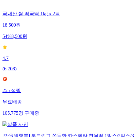
국내산 쌀 떡국떡 1kg x 2팩
18,500
원
54
%
8,500
원
4.7
(
6,708
)
255
적립
무료배송
105,775
명
구매중
[만원의행복] 부드럽고 쫀득한 카스테라 찹쌀떡 1박스/2박스/3