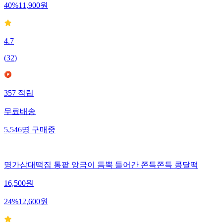
40
%
11,900
원
4.7
(
32
)
357
적립
무료배송
5,546
명
구매중
명가삼대떡집 통팥 앙금이 듬뿍 들어간 쫀득쫀득 콩달떡
16,500
원
24
%
12,600
원