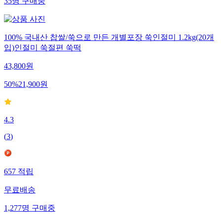
35
명
구매중
100% 국내산 찹쌀/쑥으로 만든 개별포장 쑥인절미 1.2kg(20개
입)인절미 쑥절편 쑥떡
43,800
원
50
%
21,900
원
4.3
(
3
)
657
적립
무료배송
1,277
명
구매중