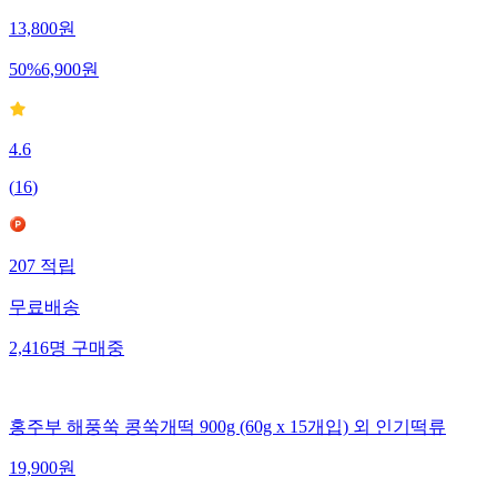
13,800
원
50
%
6,900
원
4.6
(
16
)
207
적립
무료배송
2,416
명
구매중
홍주부 해풍쑥 콩쑥개떡 900g (60g x 15개입) 외 인기떡류
19,900
원