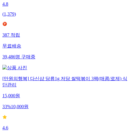
4.8
(
1,379
)
387
적립
무료배송
39,486
명
구매중
[만원의행복] 다신샵 당류1g 저당 쌀떡볶이 3팩(매콤/로제) 식
단관리
15,000
원
33
%
10,000
원
4.6