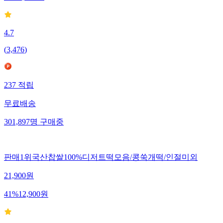
4.7
(
3,476
)
237
적립
무료배송
301,897
명
구매중
판매1위국산찹쌀100%디저트떡모음/콩쑥개떡/인절미외
21,900
원
41
%
12,900
원