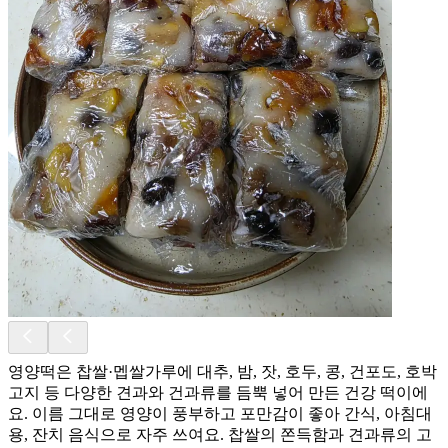
영양떡은 찹쌀·멥쌀가루에 대추, 밤, 잣, 호두, 콩, 건포도, 호박
고지 등 다양한 견과와 건과류를 듬뿍 넣어 만든 건강 떡이에
요. 이름 그대로 영양이 풍부하고 포만감이 좋아 간식, 아침대
용, 잔치 음식으로 자주 쓰여요. 찹쌀의 쫀득함과 견과류의 고