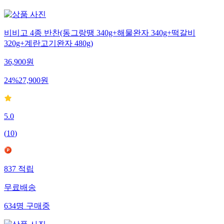
2,061
명
구매중
비비고 4종 반찬(동그랑땡 340g+해물완자 340g+떡갈비
320g+계란고기완자 480g)
36,900
원
24
%
27,900
원
5.0
(
10
)
837
적립
무료배송
634
명
구매중