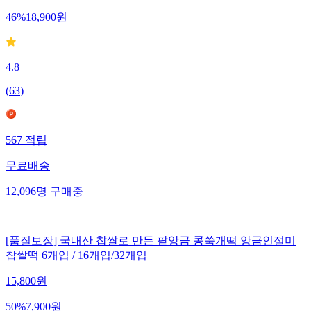
46
%
18,900
원
4.8
(
63
)
567
적립
무료배송
12,096
명
구매중
[품질보장] 국내산 찹쌀로 만든 팥앙금 콩쑥개떡 앙금인절미
찹쌀떡 6개입 / 16개입/32개입
15,800
원
50
%
7,900
원