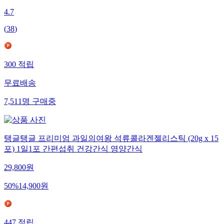
4.7
(
38
)
300
적립
무료배송
7,511
명
구매중
탱글탱글 프리미엄 과일의여왕 석류콜라겐젤리스틱 (20g x 15
포) 1일1포 간편섭취 건강간식 영양간식
29,800
원
50
%
14,900
원
447
적립