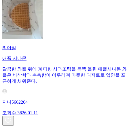
리아밀
애플 시나몬
달콤한 와플 위에 계피향 사과조림을 듬뿍 올린 애플시나몬 와
플은 바삭함과 촉촉함이 어우러져 따뜻한 디저트로 입안을 포
근하게 채워준다.
지니5662264
조회수
36
26.01.11