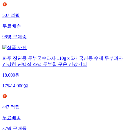
507
적립
무료배송
98
명
구매중
파주 장단콩 두부국수과자 110g x 5개 국산콩 수제 두부과자
건강한 단백질 스낵 두부칩 구운 건강간식
18,000
원
17
%
14,900
원
447
적립
무료배송