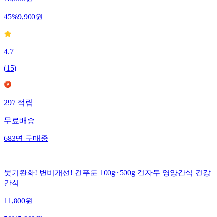
45
%
9,900
원
4.7
(
15
)
297
적립
무료배송
683
명
구매중
붓기완화! 변비개선! 건푸룬 100g~500g 건자두 영양간식 건강
간식
11,800
원