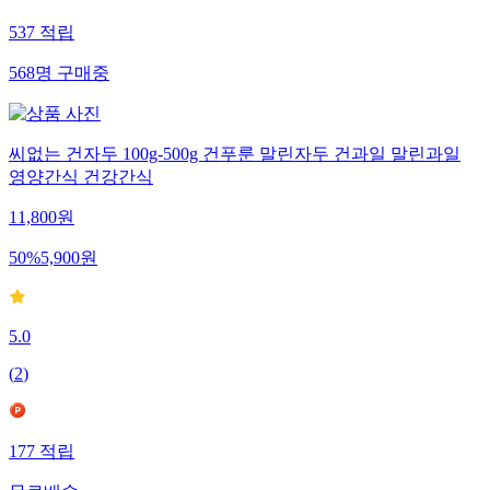
537
적립
568
명
구매중
씨없는 건자두 100g-500g 건푸룬 말린자두 건과일 말린과일
영양간식 건강간식
11,800
원
50
%
5,900
원
5.0
(
2
)
177
적립