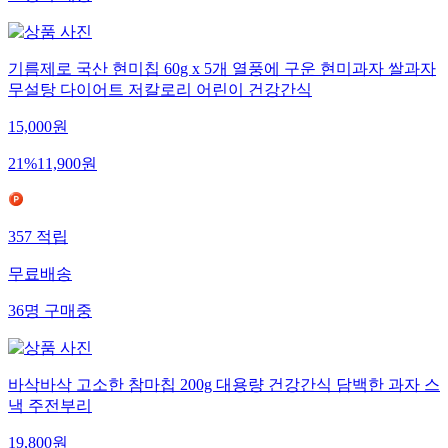
37
명
구매중
기름제로 국산 현미칩 60g x 5개 열풍에 구운 현미과자 쌀과자
무설탕 다이어트 저칼로리 어린이 건강간식
15,000
원
21
%
11,900
원
357
적립
무료배송
36
명
구매중
바삭바삭 고소한 참마칩 200g 대용량 건강간식 담백한 과자 스
낵 주전부리