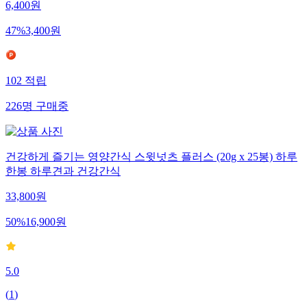
6,400
원
47
%
3,400
원
102
적립
226
명
구매중
건강하게 즐기는 영양간식 스윗넛츠 플러스 (20g x 25봉) 하루
한봉 하루견과 건강간식
33,800
원
50
%
16,900
원
5.0
(
1
)