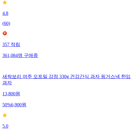
4.8
(
60
)
357
적립
361,084
명
구매중
새싹보리 여주 오트밀 강정 330g 건강간식 과자 핑거스낵 한입
과자
13,800
원
50
%
6,900
원
5.0