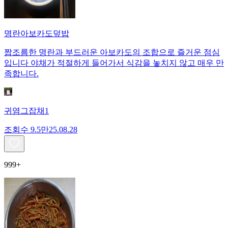
명란아보카도덮밥
짭조름한 명란과 부드러운 아보카도의 조합으로 즐거운 점심
입니다 야채가 적절하게 들어가서 식감을 놓치지 않고 매우 만
족합니다.
귀염그잡채1
조회수
9.5만
25.08.28
999+