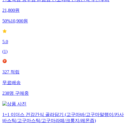
단호박칩 청무칩 혼합칩 건조야채 건강간식 주전부리
21,800
원
50
%
10,900
원
5.0
(
1
)
327
적립
무료배송
238
명
구매중
1+1 이더스 건강간식 골라담기 (고구마바/고구마말랭이/카사
바스틱/고구마스틱/고구마라떼/크룽지/레몬즙)