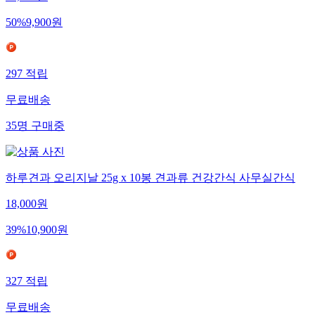
19,800
원
50
%
9,900
원
297
적립
무료배송
35
명
구매중
하루견과 오리지날 25g x 10봉 견과류 건강간식 사무실간식
18,000
원
39
%
10,900
원
327
적립
무료배송