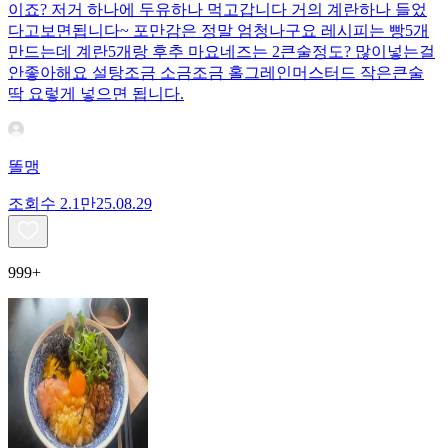
이죠? 저거 하나에 두유하나 먹고갑니다 거의 계란하나 들었
다고보면됩니다~ 포만감은 정말 엄청나구요 레시피는 빵5개
만드는데 계란5개랑 후추 마요네즈는 2큰술정도? 많이넣는걸
안좋아해요 설탕조금 소금조금 홀그레인머스터드 작은큰술
딱 요렇게 넣으면 됩니다.
똘맹
조회수
2.1만
25.08.29
999+