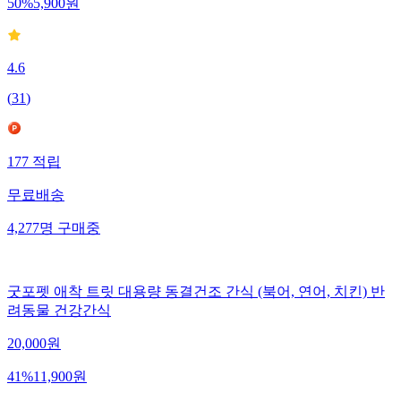
50
%
5,900
원
4.6
(
31
)
177
적립
무료배송
4,277
명
구매중
굿포펫 애착 트릿 대용량 동결건조 간식 (북어, 연어, 치킨) 반
려동물 건강간식
20,000
원
41
%
11,900
원