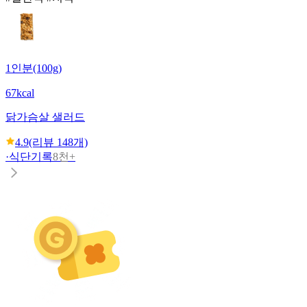
1인분(100g)
67kcal
닭가슴살 샐러드
4.9
(리뷰
148
개)
·
식단기록
8천+