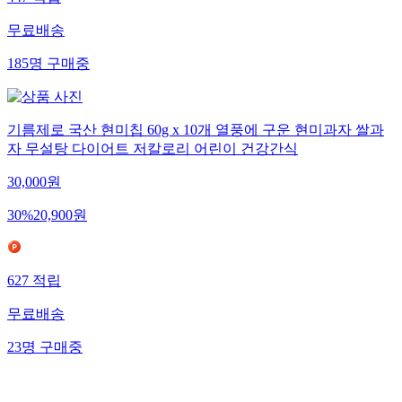
무료배송
185
명
구매중
기름제로 국산 현미칩 60g x 10개 열풍에 구운 현미과자 쌀과
자 무설탕 다이어트 저칼로리 어린이 건강간식
30,000
원
30
%
20,900
원
627
적립
무료배송
23
명
구매중