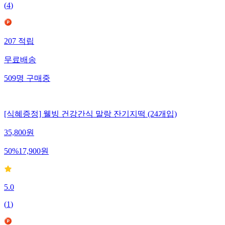
(
4
)
207
적립
무료배송
509
명
구매중
[식혜증정] 웰빙 건강간식 말랑 잔기지떡 (24개입)
35,800
원
50
%
17,900
원
5.0
(
1
)