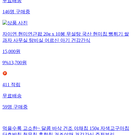
무료배송
146
명
구매중
자이연 현미연근팝 20g x 10봉 무설탕 국산 현미칩 뻥튀기 쌀
과자 사무실 탕비실 어르신 아기 건강간식
15,000
원
9
%
13,700
원
411
적립
무료배송
59
명
구매중
먹을수록 고소한~ 달콤 바삭 건조 야채칩 150g 자색고구마칩