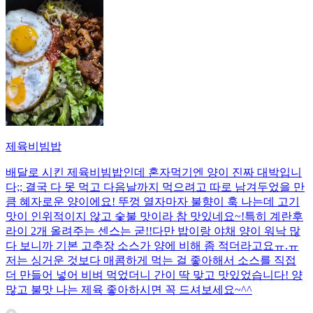
제육비빔밥
배달로 시킨 제육비빔밥인데 혼자먹기엔 양이 진짜 대박입니
다;; 결국 다 못 먹고 다음날까지 먹으려고 따로 남겨두었을 만
큼 혜자로운 양이에요! 뚜껑 열자마자 불향이 훅 나는데 고기
맛이 인위적이지 않고 숯불 맛이라 참 맛있네요~!특히 계란후
라이 2개 올려주는 센스는 굳!! ​다만 밥이랑 야채 양이 워낙 많
다 보니까 기본 고추장 소스가 양에 비해 좀 적더라고요ㅠ.ㅠ
저는 싱거운 것보다 매콤하게 먹는 걸 좋아해서 소스를 직접
더 만들어 넣어 비벼 먹었더니 간이 딱 맞고 맛있었습니다! 양
많고 불맛 나는 제육 좋아하시면 꼭 드셔보세요~^^