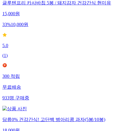
글루텐프리 카사바칩 5봉 / 돼지감자 건강간식 현미유
15,000
원
33
%
10,000
원
5.0
(
1
)
300
적립
무료배송
933
명
구매중
당류0% 건강간식! 고단백 병아리콩 과자(5봉/10봉)
18,000
원