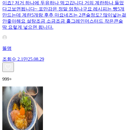
이죠? 저거 하나에 두유하나 먹고갑니다 거의 계란하나 들었
다고보면됩니다~ 포만감은 정말 엄청나구요 레시피는 빵5개
만드는데 계란5개랑 후추 마요네즈는 2큰술정도? 많이넣는걸
안좋아해요 설탕조금 소금조금 홀그레인머스터드 작은큰술
딱 요렇게 넣으면 됩니다.
똘맹
조회수
2.1만
25.08.29
999+