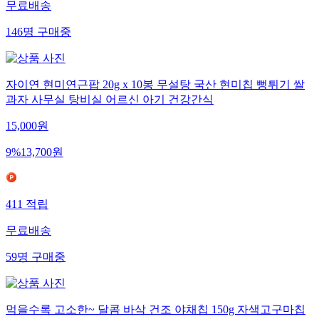
무료배송
146
명
구매중
자이연 현미연근팝 20g x 10봉 무설탕 국산 현미칩 뻥튀기 쌀
과자 사무실 탕비실 어르신 아기 건강간식
15,000
원
9
%
13,700
원
411
적립
무료배송
59
명
구매중
먹을수록 고소한~ 달콤 바삭 건조 야채칩 150g 자색고구마칩