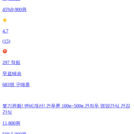
45
%
9,900
원
4.7
(
15
)
297
적립
무료배송
683
명
구매중
붓기완화! 변비개선! 건푸룬 100g~500g 건자두 영양간식 건강
간식
11,800
원