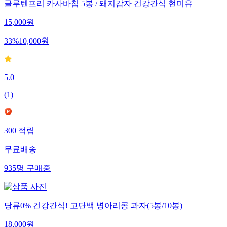
글루텐프리 카사바칩 5봉 / 돼지감자 건강간식 현미유
15,000
원
33
%
10,000
원
5.0
(
1
)
300
적립
무료배송
935
명
구매중
당류0% 건강간식! 고단백 병아리콩 과자(5봉/10봉)
18,000
원