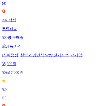
(
4
)
207
적립
무료배송
509
명
구매중
[식혜증정] 웰빙 건강간식 말랑 잔기지떡 (24개입)
35,800
원
50
%
17,900
원
5.0
(
1
)