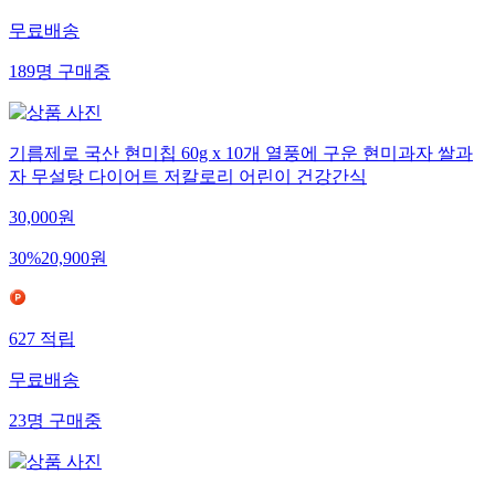
무료배송
189
명
구매중
기름제로 국산 현미칩 60g x 10개 열풍에 구운 현미과자 쌀과
자 무설탕 다이어트 저칼로리 어린이 건강간식
30,000
원
30
%
20,900
원
627
적립
무료배송
23
명
구매중