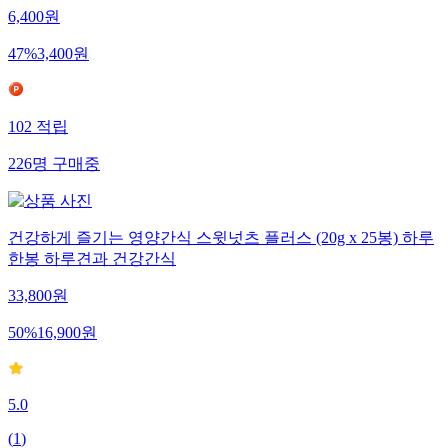
6,400
원
47
%
3,400
원
102
적립
226
명
구매중
건강하게 즐기는 영양간식 스윗넛츠 플러스 (20g x 25봉) 하루
한봉 하루견과 건강간식
33,800
원
50
%
16,900
원
5.0
(
1
)