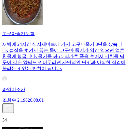
고구마줄기무침
새벽에 24시간 식자재마트에 가서 고구마줄기 3단을 샀습니
다. 껍질을 벗겨서 끓는 물에 고구마 줄기가 약간 익으면 얼른
찬물에 헹굽니다. 물기를 짜고, 밀가루 풀을 쑤어서 김치를 담
듯이 갖은 양념으로 버무리면 자연적인 단맛과 아삭한 식감에
놀라는 맛있는 반찬이 됩니다.
라임미소가
조회수
2,198
26.08.01
34