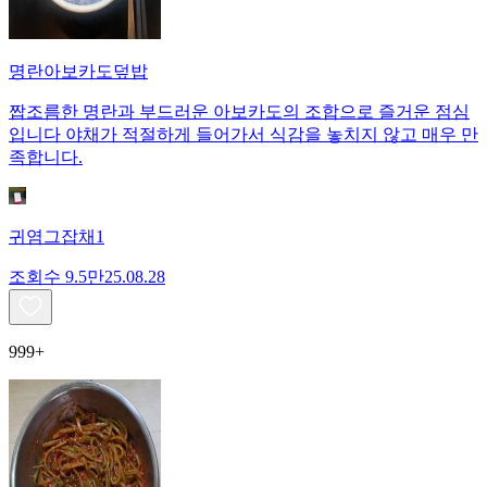
명란아보카도덮밥
짭조름한 명란과 부드러운 아보카도의 조합으로 즐거운 점심
입니다 야채가 적절하게 들어가서 식감을 놓치지 않고 매우 만
족합니다.
귀염그잡채1
조회수
9.5만
25.08.28
999+