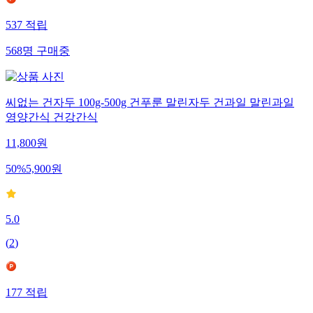
537
적립
568
명
구매중
씨없는 건자두 100g-500g 건푸룬 말린자두 건과일 말린과일
영양간식 건강간식
11,800
원
50
%
5,900
원
5.0
(
2
)
177
적립