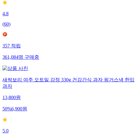
4.8
(
60
)
357
적립
361,084
명
구매중
새싹보리 여주 오트밀 강정 330g 건강간식 과자 핑거스낵 한입
과자
13,800
원
50
%
6,900
원
5.0