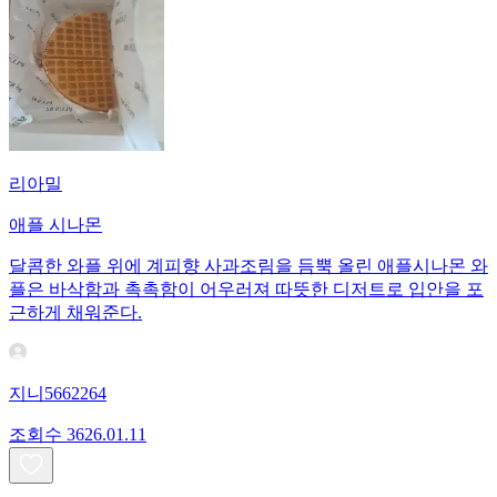
리아밀
애플 시나몬
달콤한 와플 위에 계피향 사과조림을 듬뿍 올린 애플시나몬 와
플은 바삭함과 촉촉함이 어우러져 따뜻한 디저트로 입안을 포
근하게 채워준다.
지니5662264
조회수
36
26.01.11