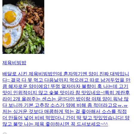
제육비빔밥
배달로 시킨 제육비빔밥인데 혼자먹기엔 양이 진짜 대박입니
다;; 결국 다 못 먹고 다음날까지 먹으려고 따로 남겨두었을 만
큼 혜자로운 양이에요! 뚜껑 열자마자 불향이 훅 나는데 고기
맛이 인위적이지 않고 숯불 맛이라 참 맛있네요~!특히 계란후
라이 2개 올려주는 센스는 굳!! ​다만 밥이랑 야채 양이 워낙 많
다 보니까 기본 고추장 소스가 양에 비해 좀 적더라고요ㅠ.ㅠ
저는 싱거운 것보다 매콤하게 먹는 걸 좋아해서 소스를 직접
더 만들어 넣어 비벼 먹었더니 간이 딱 맞고 맛있었습니다! 양
많고 불맛 나는 제육 좋아하시면 꼭 드셔보세요~^^