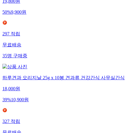
19,800
원
50
%
9,900
원
297
적립
무료배송
35
명
구매중
하루견과 오리지날 25g x 10봉 견과류 건강간식 사무실간식
18,000
원
39
%
10,900
원
327
적립