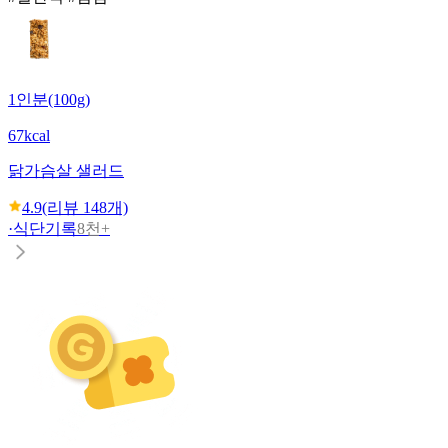
1인분(100g)
67kcal
닭가슴살 샐러드
4.9
(리뷰
148
개)
·
식단기록
8천+