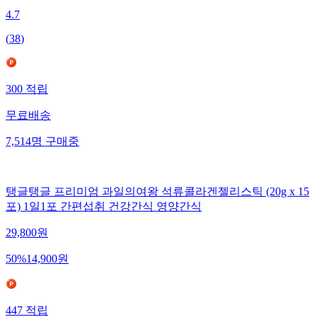
4.7
(
38
)
300
적립
무료배송
7,514
명
구매중
탱글탱글 프리미엄 과일의여왕 석류콜라겐젤리스틱 (20g x 15
포) 1일1포 간편섭취 건강간식 영양간식
29,800
원
50
%
14,900
원
447
적립