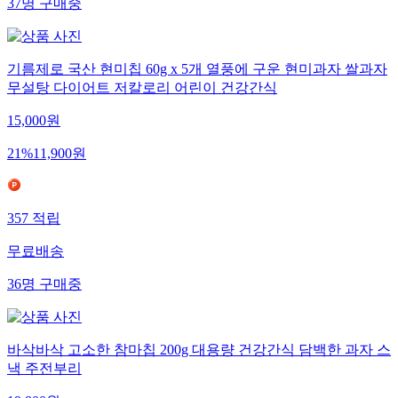
37
명
구매중
기름제로 국산 현미칩 60g x 5개 열풍에 구운 현미과자 쌀과자
무설탕 다이어트 저칼로리 어린이 건강간식
15,000
원
21
%
11,900
원
357
적립
무료배송
36
명
구매중
바삭바삭 고소한 참마칩 200g 대용량 건강간식 담백한 과자 스
낵 주전부리