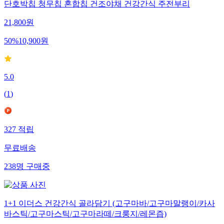
단호박칩 청무칩 혼합칩 건조야채 건강간식 주전부리
21,800
원
50
%
10,900
원
5.0
(
1
)
327
적립
무료배송
238
명
구매중
1+1 이더스 건강간식 골라담기 (고구마바/고구마말랭이/카사
바스틱/고구마스틱/고구마라떼/크룽지/레몬즙)