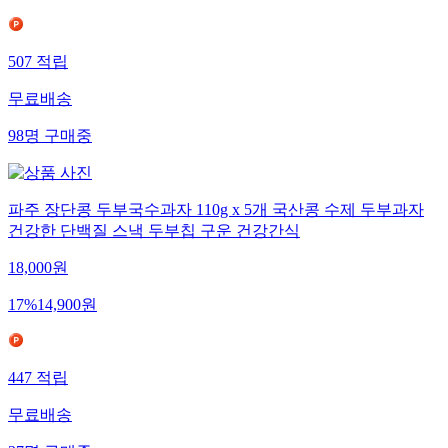
507
적립
무료배송
98
명
구매중
파주 장단콩 두부국수과자 110g x 5개 국산콩 수제 두부과자
건강한 단백질 스낵 두부칩 구운 건강간식
18,000
원
17
%
14,900
원
447
적립
무료배송