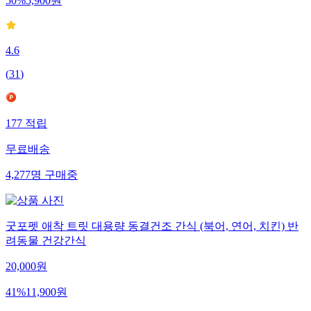
50
%
5,900
원
4.6
(
31
)
177
적립
무료배송
4,277
명
구매중
굿포펫 애착 트릿 대용량 동결건조 간식 (북어, 연어, 치킨) 반
려동물 건강간식
20,000
원
41
%
11,900
원