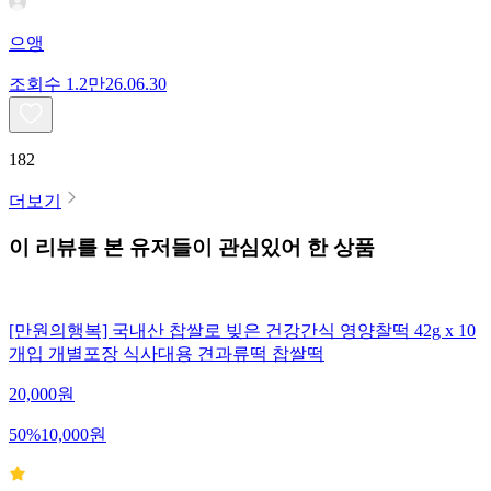
으앵
조회수
1.2만
26.06.30
182
더보기
이 리뷰를 본 유저들이 관심있어 한 상품
[만원의행복] 국내산 찹쌀로 빚은 건강간식 영양찰떡 42g x 10
개입 개별포장 식사대용 견과류떡 찹쌀떡
20,000
원
50
%
10,000
원