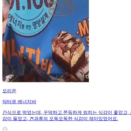
오리온
닥터유 에너지바
간식으로 먹었는데, 꾸덕하고 쫀득하게 씹히는 식감이 좋았고,
감이 들었고, 견과류의 오독오독한 식감이 재미있었어요.