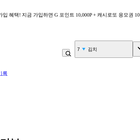
가입 혜택!
지금 가입하면
G 포인트 10,000P + 캐시로또 응모권 1
7
김치
기록