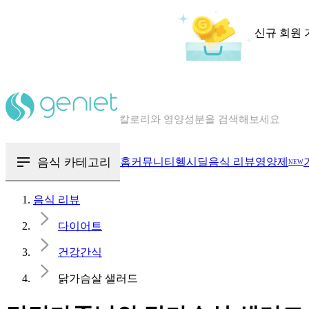
신규 회원 
칼로리와 영양성분을 검색해보세요
혈당 · 다이어트 음식 검색해보세요
음식 · 영양제 리뷰를 찾아보세요
음식 카테고리
홈
커뮤니티
헬시딜
음식 리뷰
영양제
NEW
음식 리뷰
다이어트
건강간식
닭가슴살 샐러드