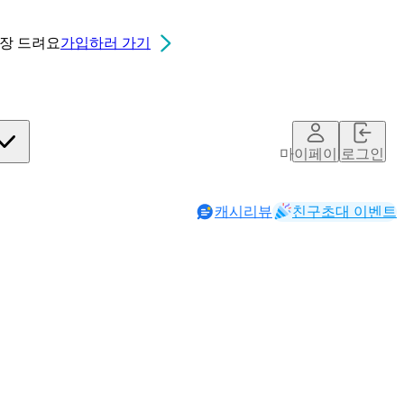
0장
드려요
가입하러 가기
마이페이지
로그인
캐시리뷰
친구초대 이벤트