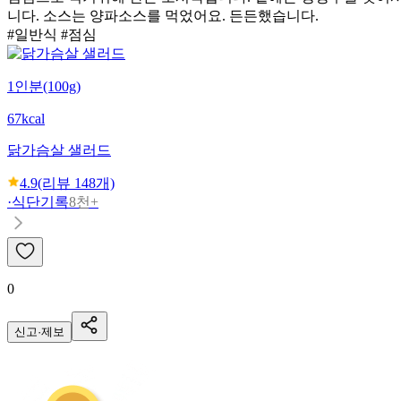
니다. 소스는 양파소스를 먹었어요. 든든했습니다.
#일반식 #점심
1인분(100g)
67kcal
닭가슴살 샐러드
4.9
(리뷰
148
개)
·
식단기록
8천+
0
신고·제보