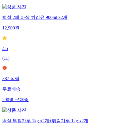
백설 2배 바삭 튀김유 900ml x2개
12,900
원
4.5
(
11
)
387
적립
무료배송
290
명
구매중
백설 부침가루 1kg x2개+튀김가루 1kg x2개