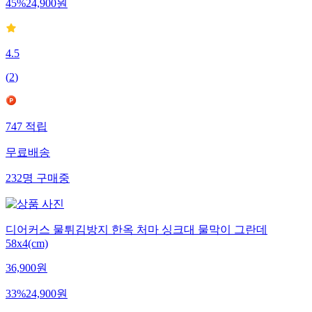
45
%
24,900
원
4.5
(
2
)
747
적립
무료배송
232
명
구매중
디어커스 물튀김방지 한옥 처마 싱크대 물막이 그란데
58x4(cm)
36,900
원
33
%
24,900
원