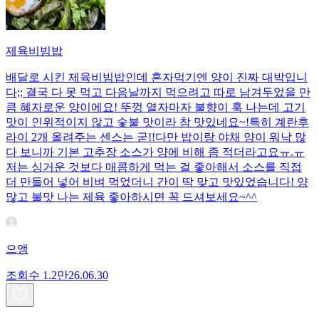
제육비빔밥
배달로 시킨 제육비빔밥인데 혼자먹기엔 양이 진짜 대박입니
다;; 결국 다 못 먹고 다음날까지 먹으려고 따로 남겨두었을 만
큼 혜자로운 양이에요! 뚜껑 열자마자 불향이 훅 나는데 고기
맛이 인위적이지 않고 숯불 맛이라 참 맛있네요~!특히 계란후
라이 2개 올려주는 센스는 굳!! ​다만 밥이랑 야채 양이 워낙 많
다 보니까 기본 고추장 소스가 양에 비해 좀 적더라고요ㅠ.ㅠ
저는 싱거운 것보다 매콤하게 먹는 걸 좋아해서 소스를 직접
더 만들어 넣어 비벼 먹었더니 간이 딱 맞고 맛있었습니다! 양
많고 불맛 나는 제육 좋아하시면 꼭 드셔보세요~^^
으앵
조회수
1.2만
26.06.30