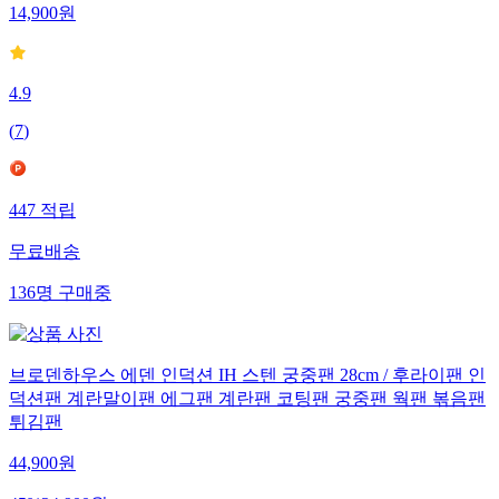
14,900
원
4.9
(
7
)
447
적립
무료배송
136
명
구매중
브로덴하우스 에덴 인덕션 IH 스텐 궁중팬 28cm / 후라이팬 인
덕션팬 계란말이팬 에그팬 계란팬 코팅팬 궁중팬 웍팬 볶음팬
튀김팬
44,900
원