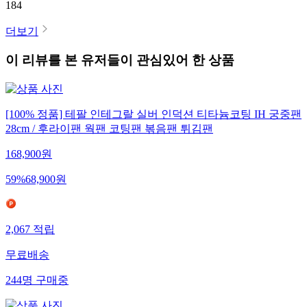
184
더보기
이 리뷰를 본 유저들이 관심있어 한 상품
[100% 정품] 테팔 인테그랄 실버 인덕션 티타늄코팅 IH 궁중팬
28cm / 후라이팬 웍팬 코팅팬 볶음팬 튀김팬
168,900
원
59
%
68,900
원
2,067
적립
무료배송
244
명
구매중