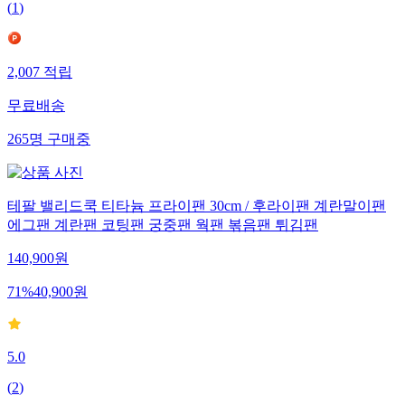
(
1
)
2,007
적립
무료배송
265
명
구매중
테팔 밸리드쿡 티타늄 프라이팬 30cm / 후라이팬 계란말이팬
에그팬 계란팬 코팅팬 궁중팬 웍팬 볶음팬 튀김팬
140,900
원
71
%
40,900
원
5.0
(
2
)