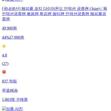
[국내생산] 해피콜 코지 다이아몬드 인덕션 궁중팬 (3size) / 웍
인덕션궁중팬 볶음팬 튀김팬 멀티팬 인덕션궁중팬 해피콜궁
중팬
49,900
원
44
%
27,900
원
4.8
(
27
)
837
적립
무료배송
1,803
명
구매중