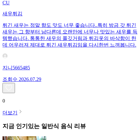
CU
새우튀김
튀긴 새우는 정말 향도 맛도 너무 좋습니다..특히 방금 갓 튀긴
새우는 그 향부터 남다른데 오랜만에 너무나 맛있는 새우를 득
템했습니다. 통통한 새우의 쫄깃거림과 튀김옷의 바삭함이 한
데 어우러져 제대로 튀긴 새우튀김임을 다시한번 느껴봅니다.
지니5665485
조회수
20
26.07.29
0
더보기
지금 인기있는
일반식
음식 리뷰