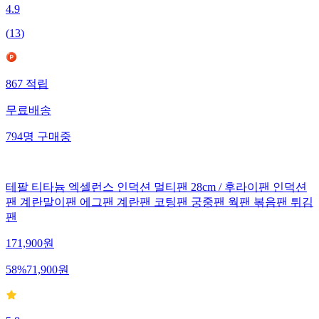
4.9
(
13
)
867
적립
무료배송
794
명
구매중
테팔 티타늄 엑셀런스 인덕션 멀티팬 28cm / 후라이팬 인덕션
팬 계란말이팬 에그팬 계란팬 코팅팬 궁중팬 웍팬 볶음팬 튀김
팬
171,900
원
58
%
71,900
원