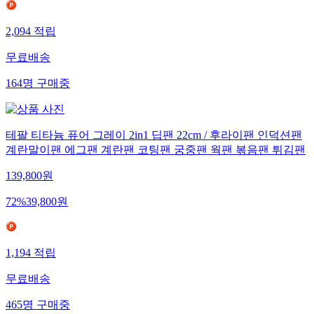
2,094
적립
무료배송
164
명
구매중
테팔 티타늄 퓨어 그레이 2in1 딥팬 22cm / 후라이팬 인덕션팬
계란말이팬 에그팬 계란팬 코팅팬 궁중팬 웍팬 볶음팬 튀김팬
139,800
원
72
%
39,800
원
1,194
적립
무료배송
465
명
구매중