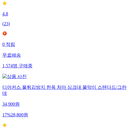
4.8
(
23
)
0
적립
무료배송
1,574
명
구매중
디어커스 물튀김방지 한옥 처마 싱크대 물막이 스탠다드/그란
데
34,900
원
17
%
28,800
원