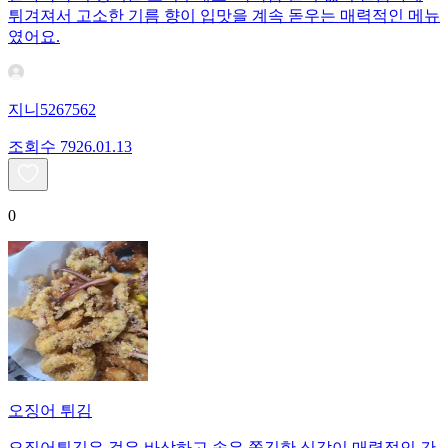
튀겨져서 고소한 기름 향이 입맛을 계속 돋우는 매력적인 메뉴
였어요.
지니5267562
조회수
79
26.01.13
0
오징어 튀김
오징어튀김은 겉은 바삭하고 속은 쫄깃한 식감이 매력적인 간