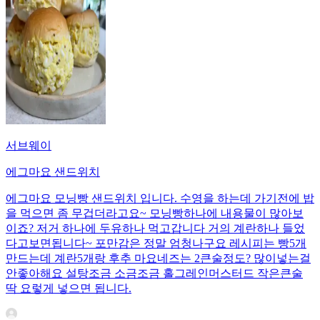
서브웨이
에그마요 샌드위치
에그마요 모닝빵 샌드위치 입니다. 수영을 하는데 가기전에 밥
을 먹으면 좀 무겁더라고요~ 모닝빵하나에 내용물이 많아보
이죠? 저거 하나에 두유하나 먹고갑니다 거의 계란하나 들었
다고보면됩니다~ 포만감은 정말 엄청나구요 레시피는 빵5개
만드는데 계란5개랑 후추 마요네즈는 2큰술정도? 많이넣는걸
안좋아해요 설탕조금 소금조금 홀그레인머스터드 작은큰술
딱 요렇게 넣으면 됩니다.