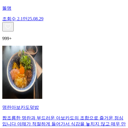
똘맹
조회수
2.1만
25.08.29
999+
명란아보카도덮밥
짭조름한 명란과 부드러운 아보카도의 조합으로 즐거운 점심
입니다 야채가 적절하게 들어가서 식감을 놓치지 않고 매우 만