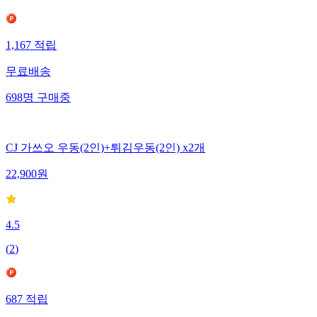
1,167
적립
무료배송
698
명
구매중
CJ 가쓰오 우동(2인)+튀김우동(2인) x2개
22,900
원
4.5
(
2
)
687
적립