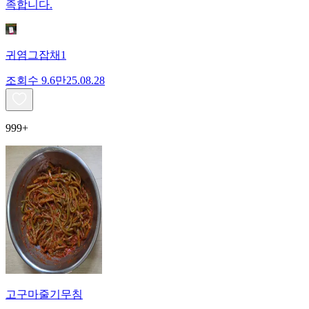
족합니다.
귀염그잡채1
조회수
9.6만
25.08.28
999+
고구마줄기무침