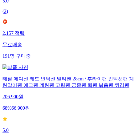
5.0
(
2
)
2,157
적립
무료배송
191
명
구매중
테팔 에디션 레드 인덕션 멀티팬 28cm / 후라이팬 인덕션팬 계
란말이팬 에그팬 계란팬 코팅팬 궁중팬 웍팬 볶음팬 튀김팬
206,900
원
68
%
66,900
원
5.0