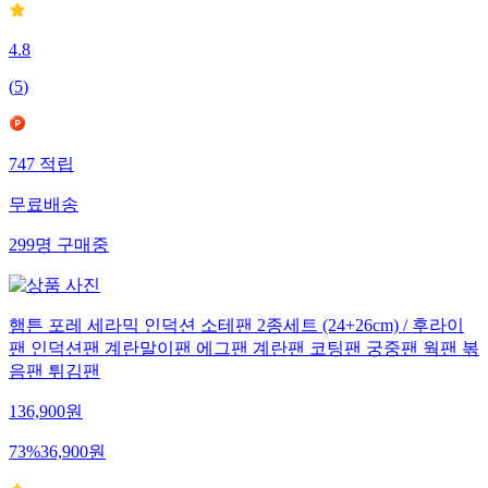
4.8
(
5
)
747
적립
무료배송
299
명
구매중
햄튼 포레 세라믹 인덕션 소테팬 2종세트 (24+26cm) / 후라이
팬 인덕션팬 계란말이팬 에그팬 계란팬 코팅팬 궁중팬 웍팬 볶
음팬 튀김팬
136,900
원
73
%
36,900
원