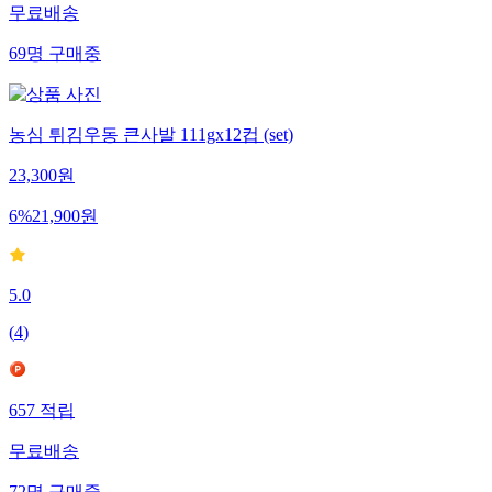
무료배송
69
명
구매중
농심 튀김우동 큰사발 111gx12컵 (set)
23,300
원
6
%
21,900
원
5.0
(
4
)
657
적립
무료배송