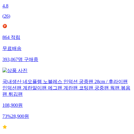
4.8
(
26
)
864
적립
무료배송
393,067
명
구매중
국내생산 네오플램 노블레스 인덕션 궁중팬 28cm / 후라이팬
인덕션팬 계란말이팬 에그팬 계란팬 코팅팬 궁중팬 웍팬 볶음
팬 튀김팬
108,900
원
73
%
28,900
원