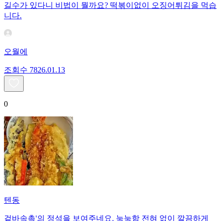
길수가 있다니 비법이 뭘까요? 떡볶이없이 오징어튀김을 먹습
니다.
오월에
조회수
78
26.01.13
0
텐동
겉바속촉'의 정석을 보여주네요. 눅눅함 전혀 없이 깔끔하게