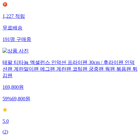
1,227
적립
무료배송
191
명
구매중
테팔 티타늄 엑셀런스 인덕션 프라이팬 30cm / 후라이팬 인덕
션팬 계란말이팬 에그팬 계란팬 코팅팬 궁중팬 웍팬 볶음팬 튀
김팬
169,800
원
59
%
69,800
원
5.0
(
2
)