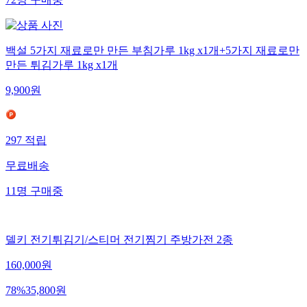
72
명
구매중
백설 5가지 재료로만 만든 부침가루 1kg x1개+5가지 재료로만
만든 튀김가루 1kg x1개
9,900
원
297
적립
무료배송
11
명
구매중
델키 전기튀김기/스티머 전기찜기 주방가전 2종
160,000
원
78
%
35,800
원