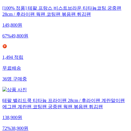
[100% 정품] 테팔 프랑스 비스트브라운 티타늄코팅 궁중팬
28cm / 후라이팬 웍팬 코팅팬 볶음팬 튀김팬
149,800
원
67
%
49,800
원
1,494
적립
무료배송
36
명
구매중
테팔 밸리드쿡 티타늄 프라이팬 28cm / 후라이팬 계란말이팬
에그팬 계란팬 코팅팬 궁중팬 웍팬 볶음팬 튀김팬
138,900
원
72
%
38,900
원