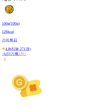
100g(100g)
126kcal
가지튀김
4.8
(리뷰
271
개)
·
식단기록
1천+