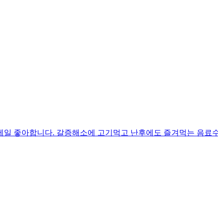
제일 좋아합니다. 갈증해소에 고기먹고 난후에도 즐겨먹는 음료수