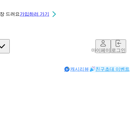
0장
드려요
가입하러 가기
마이페이지
로그인
캐시리뷰
친구초대 이벤트