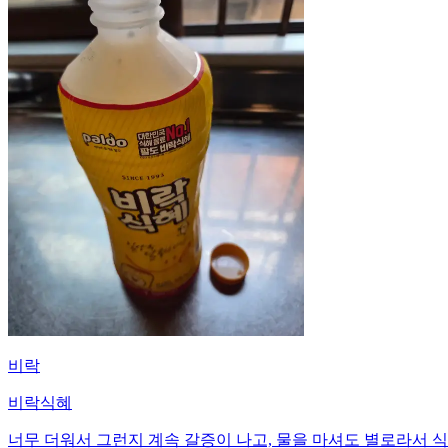
비락
비락식혜
너무 더워서 그런지 계속 갈증이 나고, 물을 마셔도 별로라서 