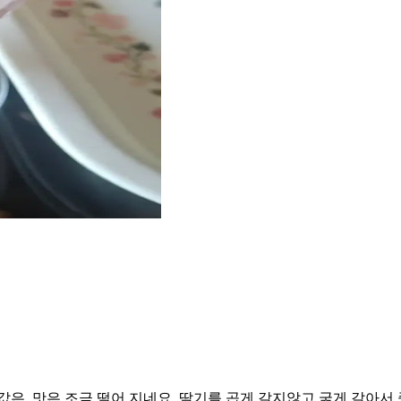
은. 맛은 조금 떨어 지네요. 딸기를 곱게 갈지않고 굵게 갈아서 