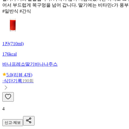
어서 부드럽게 목구멍을 넘어 갑니다. 딸기에는 비타민c가 풍부
#일반식 #간식
1잔(710ml)
176kcal
바나프레소
딸기바나나주스
5.0
(리뷰
4
개)
·
식단기록
190회
4
신고·제보