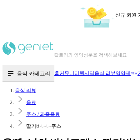
신규 회원 
칼로리와 영양성분을 검색해보세요
혈당 · 다이어트 음식 검색해보세요
음식 카테고리
홈
커뮤니티
헬시딜
음식 리뷰
영양제
NEW
음식 · 영양제 리뷰를 찾아보세요
음식 리뷰
음료
주스 / 과즙음료
딸기바나나주스