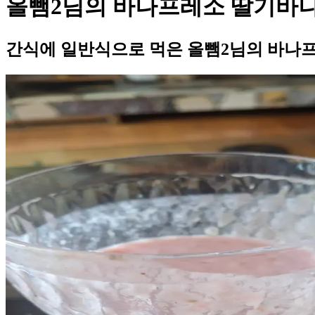
올뺌2님의 바나프레소 딸기바
간식에 일반식으로 먹은 올뺌2님의 바나