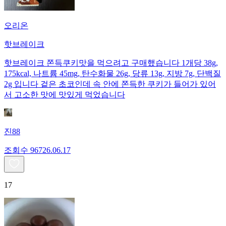
오리온
핫브레이크
핫브레이크 쫀득쿠키맛을 먹으려고 구매했습니다 1개당 38g,
175kcal, 나트륨 45mg, 탄수화물 26g, 당류 13g, 지방 7g, 단백질
2g 입니다 겉은 초코인데 속 안에 쫀득한 쿠키가 들어가 있어
서 고소한 맛에 맛있게 먹었습니다
진88
조회수
967
26.06.17
17