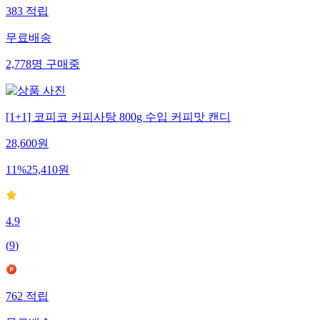
383
적립
무료배송
2,778
명
구매중
[1+1] 코피코 커피사탕 800g 수입 커피맛 캔디
28,600
원
11
%
25,410
원
4.9
(
9
)
762
적립