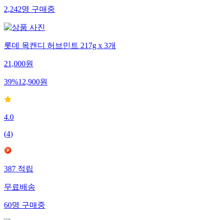
2,242
명
구매중
롯데 목캔디 허브민트 217g x 3개
21,000
원
39
%
12,900
원
4.0
(
4
)
387
적립
무료배송
60
명
구매중