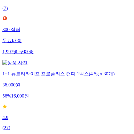
(
7
)
300
적립
무료배송
1,997
명
구매중
1+1 뉴트라라이프 프로폴리스 캔디 1박스(4.5g x 30개)
36,000
원
56
%
16,000
원
4.9
(
27
)