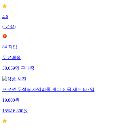
4.6
(
1,482
)
84
적립
무료배송
38,059
명
구매중
프로넛 무설탕 자일리톨 캔디 선물 세트 6개입
19,800
원
15
%
16,800
원