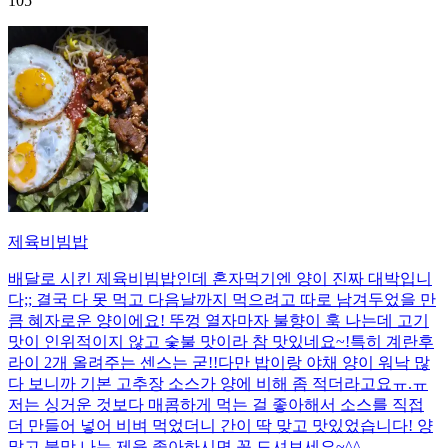
105
제육비빔밥
배달로 시킨 제육비빔밥인데 혼자먹기엔 양이 진짜 대박입니
다;; 결국 다 못 먹고 다음날까지 먹으려고 따로 남겨두었을 만
큼 혜자로운 양이에요! 뚜껑 열자마자 불향이 훅 나는데 고기
맛이 인위적이지 않고 숯불 맛이라 참 맛있네요~!특히 계란후
라이 2개 올려주는 센스는 굳!! ​다만 밥이랑 야채 양이 워낙 많
다 보니까 기본 고추장 소스가 양에 비해 좀 적더라고요ㅠ.ㅠ
저는 싱거운 것보다 매콤하게 먹는 걸 좋아해서 소스를 직접
더 만들어 넣어 비벼 먹었더니 간이 딱 맞고 맛있었습니다! 양
많고 불맛 나는 제육 좋아하시면 꼭 드셔보세요~^^