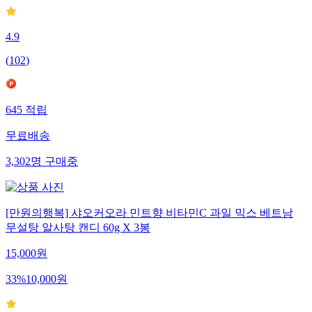
4.9
(
102
)
645
적립
무료배송
3,302
명
구매중
[만원의행복] 샤오커오라 민트향 비타민C 과일 믹스 베트남
무설탕 알사탕 캔디 60g X 3봉
15,000
원
33
%
10,000
원