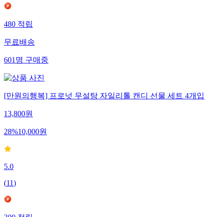
480
적립
무료배송
601
명
구매중
[만원의행복] 프로넛 무설탕 자일리톨 캔디 선물 세트 4개입
13,800
원
28
%
10,000
원
5.0
(
11
)