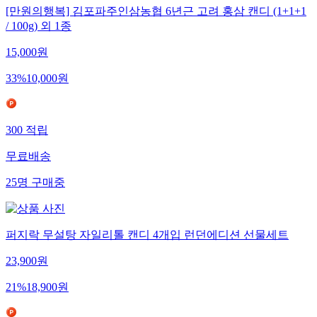
[만원의행복] 김포파주인삼농협 6년근 고려 홍삼 캔디 (1+1+1
/ 100g) 외 1종
15,000
원
33
%
10,000
원
300
적립
무료배송
25
명
구매중
퍼지락 무설탕 자일리톨 캔디 4개입 런던에디션 선물세트
23,900
원
21
%
18,900
원