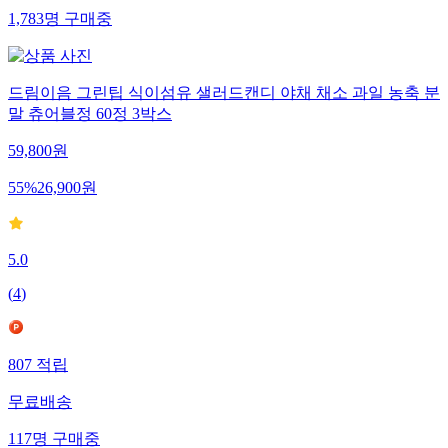
1,783
명
구매중
드림이음 그린팁 식이섬유 샐러드캔디 야채 채소 과일 농축 분
말 츄어블정 60정 3박스
59,800
원
55
%
26,900
원
5.0
(
4
)
807
적립
무료배송
117
명
구매중