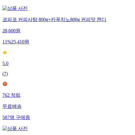
코피코 커피사탕 800g+카푸치노800g 커피맛 캔디
28,600
원
11
%
25,410
원
5.0
(
7
)
762
적립
무료배송
587
명
구매중