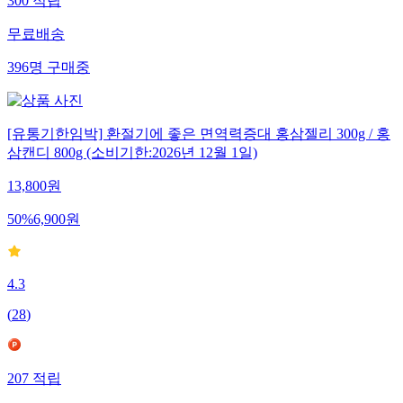
300
적립
무료배송
396
명
구매중
[유통기한임박] 환절기에 좋은 면역력증대 홍삼젤리 300g / 홍
삼캔디 800g (소비기한:2026년 12월 1일)
13,800
원
50
%
6,900
원
4.3
(
28
)
207
적립