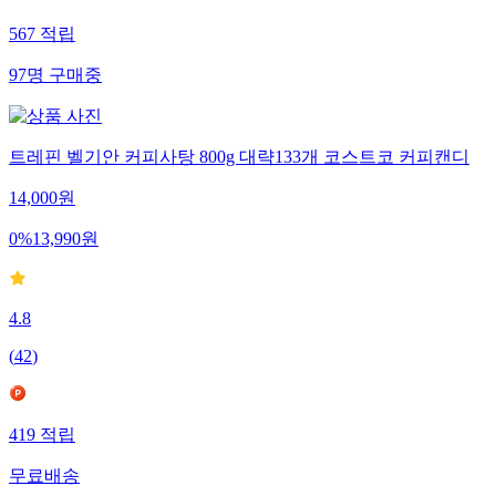
567
적립
97
명
구매중
트레핀 벨기안 커피사탕 800g 대략133개 코스트코 커피캔디
14,000
원
0
%
13,990
원
4.8
(
42
)
419
적립
무료배송