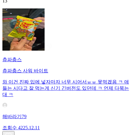
13
츄파춥스
츄파춥스 사워 바이트
와 이건 진짜 입에 넣자마자 너무 시어서ㅠㅠ 못먹겠음 ㅋ 애
들는 시다고 잘 먹는게 신기 긴버전도 있던데 ㅋ 언제 다묵는
대 ㅋ
해바라기79
조회수
42
25.12.11