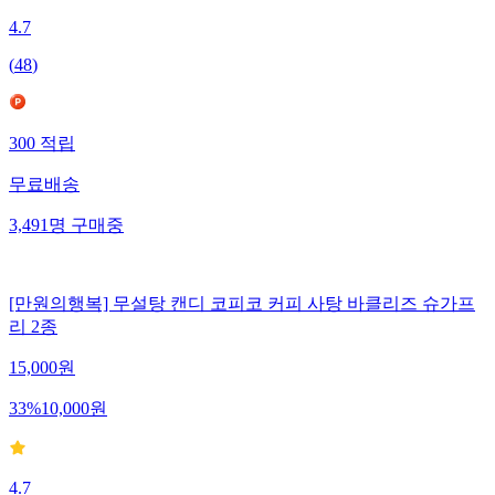
4.7
(
48
)
300
적립
무료배송
3,491
명
구매중
[만원의행복] 무설탕 캔디 코피코 커피 사탕 바클리즈 슈가프
리 2종
15,000
원
33
%
10,000
원
4.7