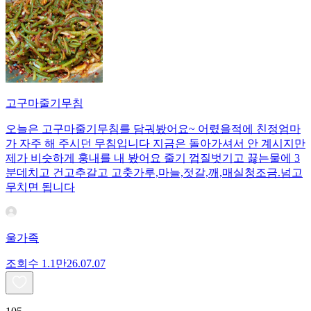
고구마줄기무침
오늘은 고구마줄기무침를 담궈봤어요~ 어렸을적에 친정엄마
가 자주 해 주시던 무침입니다 지금은 돌아가셔서 안 계시지만
제가 비슷하게 훙내를 내 봤어요 줄기 껍질벗기고 끓는물에 3
분데치고 건고추갈고 고춧가루,마늘,젓갈,깨,매실청조금.넘고
무치면 됩니다
울가족
조회수
1.1만
26.07.07