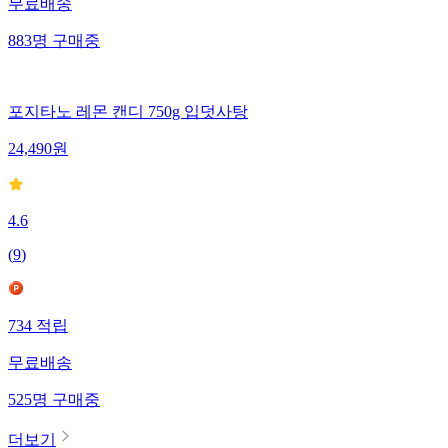
무료배송
883
명
구매중
포지타노 레몬 캔디 750g 입덧사탕
24,490
원
4.6
(
9
)
734
적립
무료배송
525
명
구매중
더보기