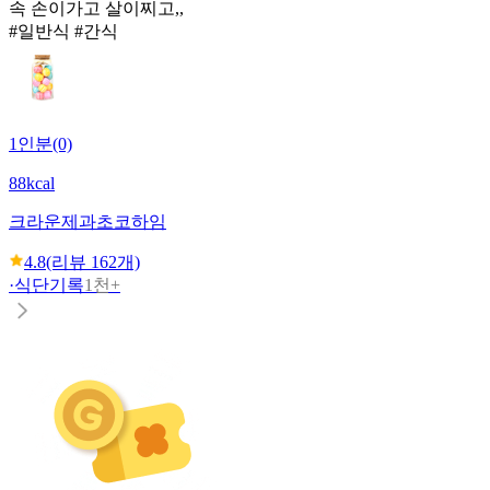
속 손이가고 살이찌고,,
#일반식 #간식
1인분(0)
88kcal
크라운제과
초코하임
4.8
(리뷰
162
개)
·
식단기록
1천+