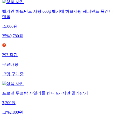
벨기안 하트민트 사탕 600g 벨기에 허브사탕 페퍼민트 목캔디
멘톨
15,000
원
35
%
9,780
원
293
적립
무료배송
12
명
구매중
프로넛 무설탕 자일리톨 캔디 6가지맛 골라담기
3,200
원
13
%
2,800
원