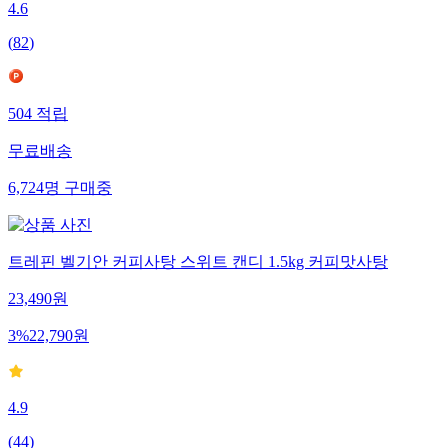
4.6
(
82
)
504
적립
무료배송
6,724
명
구매중
트레핀 벨기안 커피사탕 스위트 캔디 1.5kg 커피맛사탕
23,490
원
3
%
22,790
원
4.9
(
44
)