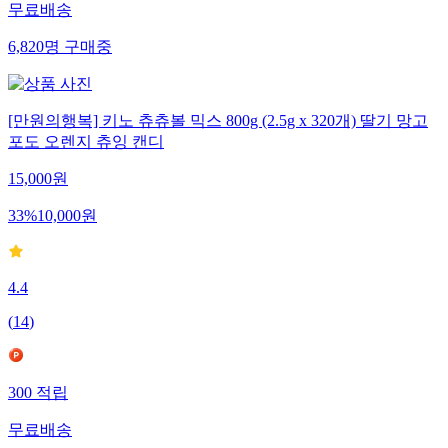
무료배송
6,820
명
구매중
[만원의행복] 키노 츄츄볼 믹스 800g (2.5g x 320개) 딸기 망고
포도 오렌지 츄잉 캔디
15,000
원
33
%
10,000
원
4.4
(
14
)
300
적립
무료배송