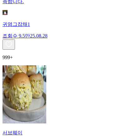
족합니다.
귀염그잡채1
조회수
9.5만
25.08.28
999+
서브웨이