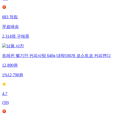
683
적립
무료배송
2,314
명
구매중
트레핀 벨기안 커피사탕 640g 대략100개 코스트코 커피캔디
12,890
원
1
%
12,790
원
4.7
(
59
)