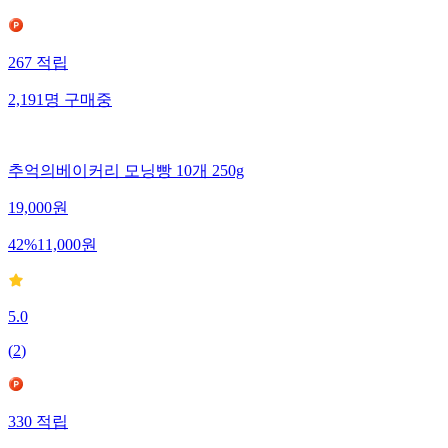
267
적립
2,191
명
구매중
추억의베이커리 모닝빵 10개 250g
19,000
원
42
%
11,000
원
5.0
(
2
)
330
적립