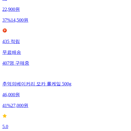
22,900
원
37
%
14,500
원
435
적립
무료배송
407
명
구매중
추억의베이커리 모카 롤케잌 500g
46,000
원
41
%
27,000
원
5.0