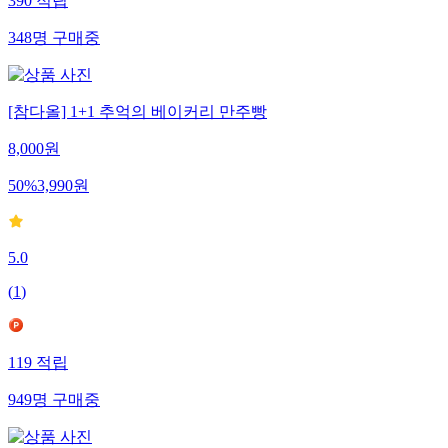
390
적립
348
명
구매중
[참다올] 1+1 추억의 베이커리 만주빵
8,000
원
50
%
3,990
원
5.0
(
1
)
119
적립
949
명
구매중