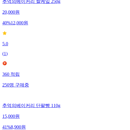
추억의베이커리 쌀케잌 250g
20,000
원
40
%
12,000
원
5.0
(
1
)
360
적립
250
명
구매중
추억의베이커리 단팥빵 110g
15,000
원
41
%
8,900
원