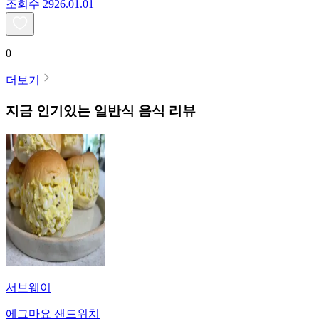
조회수
29
26.01.01
0
더보기
지금 인기있는
일반식
음식 리뷰
서브웨이
에그마요 샌드위치