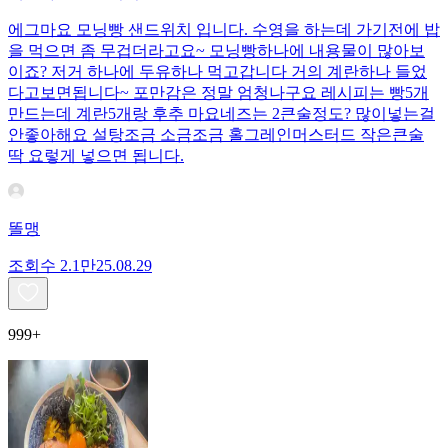
에그마요 모닝빵 샌드위치 입니다. 수영을 하는데 가기전에 밥
을 먹으면 좀 무겁더라고요~ 모닝빵하나에 내용물이 많아보
이죠? 저거 하나에 두유하나 먹고갑니다 거의 계란하나 들었
다고보면됩니다~ 포만감은 정말 엄청나구요 레시피는 빵5개
만드는데 계란5개랑 후추 마요네즈는 2큰술정도? 많이넣는걸
안좋아해요 설탕조금 소금조금 홀그레인머스터드 작은큰술
딱 요렇게 넣으면 됩니다.
똘맹
조회수
2.1만
25.08.29
999+