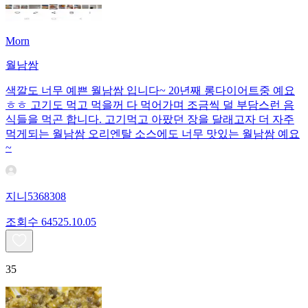
Morn
월남쌈
색깔도 너무 예쁜 월남쌈 입니다~ 20년째 롱다이어트중 예요
ㅎㅎ 고기도 먹고 먹을꺼 다 먹어가며 조금씩 덜 부담스런 음
식들을 먹곤 합니다. 고기먹고 아팠던 장을 달래고자 더 자주
먹게되는 월남쌈 오리엔탈 소스에도 너무 맛있는 월남쌈 예요
~
지니5368308
조회수
645
25.10.05
35