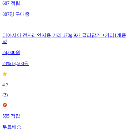
687
적립
887
명
구매중
티아시아 전자레인지용 커리 170g 9개 골라담기 +커리1개증
정
24,000
원
23
%
18,500
원
4.7
(
3
)
555
적립
무료배송