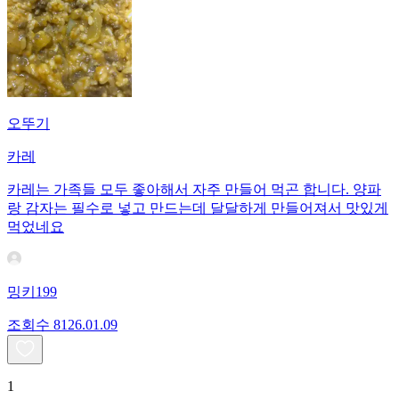
오뚜기
카레
카레는 가족들 모두 좋아해서 자주 만들어 먹곤 합니다. 양파
랑 감자는 필수로 넣고 만드는데 달달하게 만들어져서 맛있게
먹었네요
밍키199
조회수
81
26.01.09
1