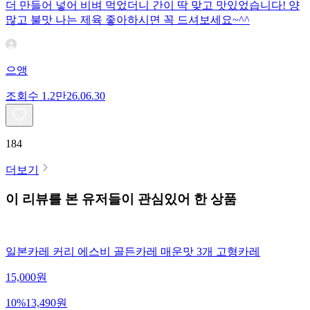
더 만들어 넣어 비벼 먹었더니 간이 딱 맞고 맛있었습니다! 양
많고 불맛 나는 제육 좋아하시면 꼭 드셔보세요~^^
으앵
조회수
1.2만
26.06.30
184
더보기
이 리뷰를 본 유저들이 관심있어 한 상품
일본카레 커리 에스비 골든카레 매운맛 3개 고형카레
15,000
원
10
%
13,490
원