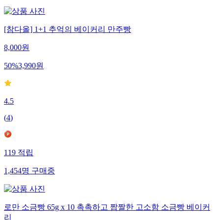
[참다올] 1+1 추억의 베이커리 만주빵
8,000
원
50
%
3,990
원
4.5
(
4
)
119
적립
1,454
명
구매중
로만 소금빵 65g x 10 촉촉하고 짭짤한 고소함 소금빵 베이커
리