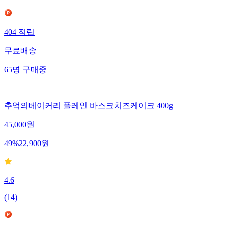
404
적립
무료배송
65
명
구매중
추억의베이커리 플레인 바스크치즈케이크 400g
45,000
원
49
%
22,900
원
4.6
(
14
)