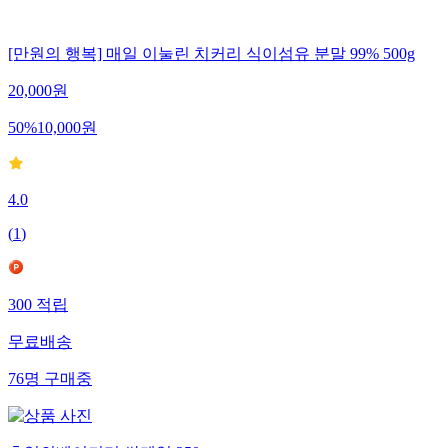
[만원의 행복] 매일 이눌린 치커리 식이섬유 분말 99% 500g
20,000
원
50
%
10,000
원
4.0
(
1
)
300
적립
무료배송
76
명
구매중