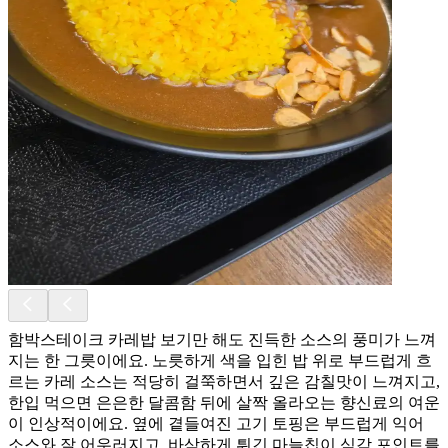
함박스테이크 카레밥 보기만 해도 진득한 소스의 풍미가 느껴
지는 한 그릇이에요. 노릇하게 색을 입힌 밥 위로 부드럽게 흐
르는 카레 소스는 적당히 걸쭉하면서 깊은 감칠맛이 느껴지고,
한입 먹으면 은은한 달콤함 뒤에 살짝 올라오는 향신료의 여운
이 인상적이에요. 옆에 곁들여진 고기 토핑은 부드럽게 익어
소스와 잘 어우러지고, 바삭하게 튀긴 마늘칩이 식감 포인트를