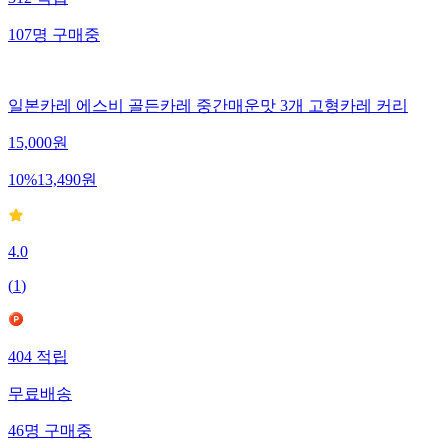
312
적립
107
명
구매중
일본카레 에스비 골든카레 중간매운맛 3개 고형카레 커리
15,000
원
10
%
13,490
원
4.0
(
1
)
404
적립
무료배송
46
명
구매중