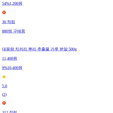
54
%
1,200
원
36
적립
880
명
구매중
대용량 치커리 뿌리 추출물 가루 분말 500g
11,400
원
9
%
10,400
원
5.0
(
2
)