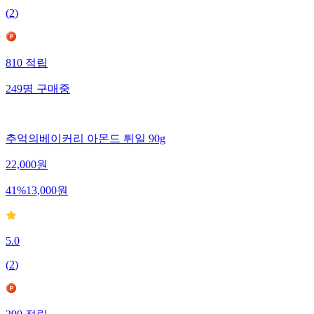
(
2
)
810
적립
249
명
구매중
추억의베이커리 아몬드 튀일 90g
22,000
원
41
%
13,000
원
5.0
(
2
)