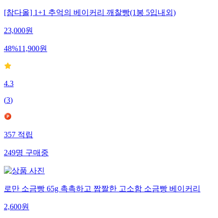
[참다올] 1+1 추억의 베이커리 깨찰빵(1봉 5입내외)
23,000
원
48
%
11,900
원
4.3
(
3
)
357
적립
249
명
구매중
로만 소금빵 65g 촉촉하고 짭짤한 고소함 소금빵 베이커리
2,600
원