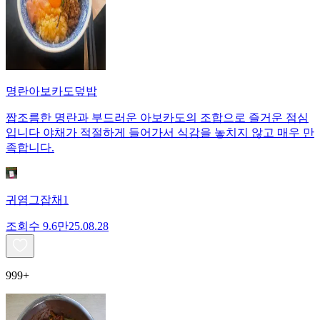
명란아보카도덮밥
짭조름한 명란과 부드러운 아보카도의 조합으로 즐거운 점심
입니다 야채가 적절하게 들어가서 식감을 놓치지 않고 매우 만
족합니다.
귀염그잡채1
조회수
9.6만
25.08.28
999+