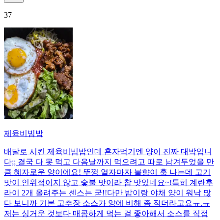
37
제육비빔밥
배달로 시킨 제육비빔밥인데 혼자먹기엔 양이 진짜 대박입니
다;; 결국 다 못 먹고 다음날까지 먹으려고 따로 남겨두었을 만
큼 혜자로운 양이에요! 뚜껑 열자마자 불향이 훅 나는데 고기
맛이 인위적이지 않고 숯불 맛이라 참 맛있네요~!특히 계란후
라이 2개 올려주는 센스는 굳!! ​다만 밥이랑 야채 양이 워낙 많
다 보니까 기본 고추장 소스가 양에 비해 좀 적더라고요ㅠ.ㅠ
저는 싱거운 것보다 매콤하게 먹는 걸 좋아해서 소스를 직접