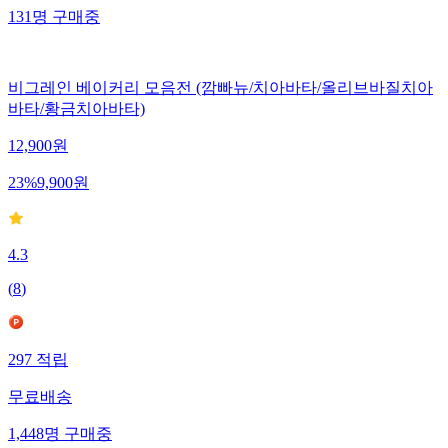
131
명
구매중
비그레인 베이커리 모음전 (깜빠뉴/치아바타/올리브바질치아
바타/황금치아바타)
12,900
원
23
%
9,900
원
4.3
(
8
)
297
적립
무료배송
1,448
명
구매중