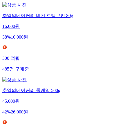
추억의베이커리 비건 르뱅쿠키 80g
16,000
원
38
%
10,000
원
300
적립
485
명
구매중
추억의베이커리 롤케잌 500g
45,000
원
42
%
26,000
원