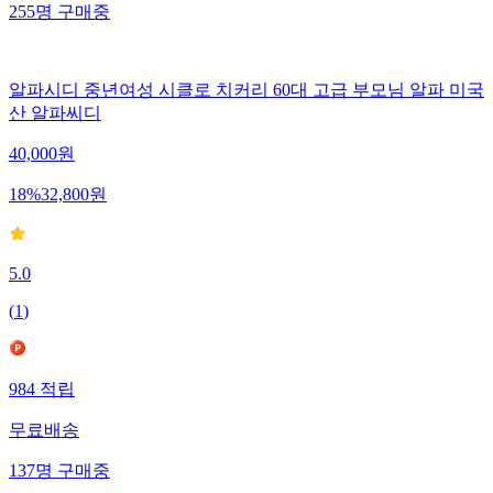
255
명
구매중
알파시디 중년여성 시클로 치커리 60대 고급 부모님 알파 미국
산 알파씨디
40,000
원
18
%
32,800
원
5.0
(
1
)
984
적립
무료배송
137
명
구매중