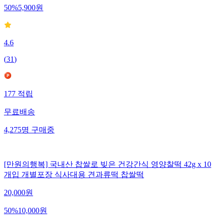
50
%
5,900
원
4.6
(
31
)
177
적립
무료배송
4,275
명
구매중
[만원의행복] 국내산 찹쌀로 빚은 건강간식 영양찰떡 42g x 10
개입 개별포장 식사대용 견과류떡 찹쌀떡
20,000
원
50
%
10,000
원