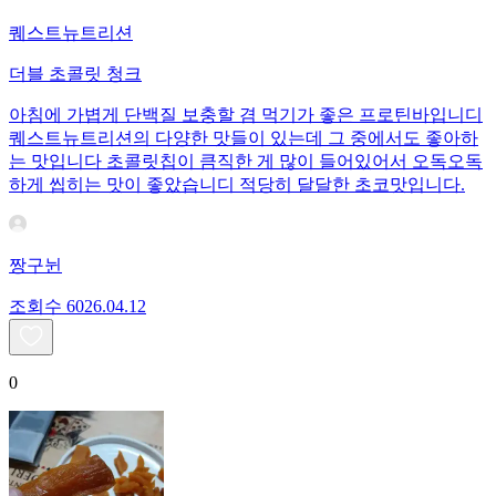
퀘스트뉴트리션
더블 초콜릿 청크
아침에 가볍게 단백질 보충할 겸 먹기가 좋은 프로틴바입니디
퀘스트뉴트리션의 다양한 맛들이 있는데 그 중에서도 좋아하
는 맛입니다 초콜릿칩이 큼직한 게 많이 들어있어서 오독오독
하게 씹히는 맛이 좋았습니디 적당히 달달한 초코맛입니다.
짱구뉜
조회수
60
26.04.12
0