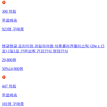
300
적립
무료배송
923
명
구매중
탱글탱글 프리미엄 과일의여왕 석류콜라겐젤리스틱 (20g x 15
포) 1일1포 간편섭취 건강간식 영양간식
29,800
원
50
%
14,900
원
447
적립
무료배송
181
명
구매중