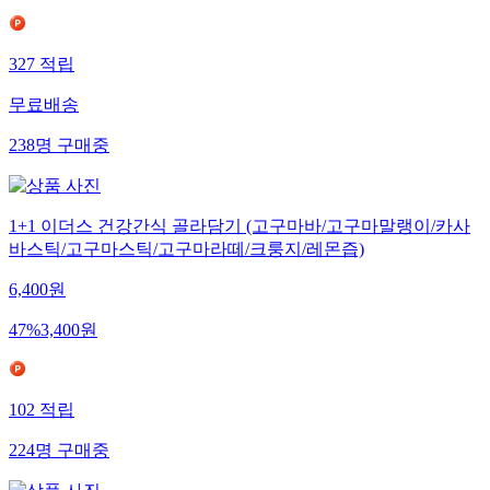
327
적립
무료배송
238
명
구매중
1+1 이더스 건강간식 골라담기 (고구마바/고구마말랭이/카사
바스틱/고구마스틱/고구마라떼/크룽지/레몬즙)
6,400
원
47
%
3,400
원
102
적립
224
명
구매중