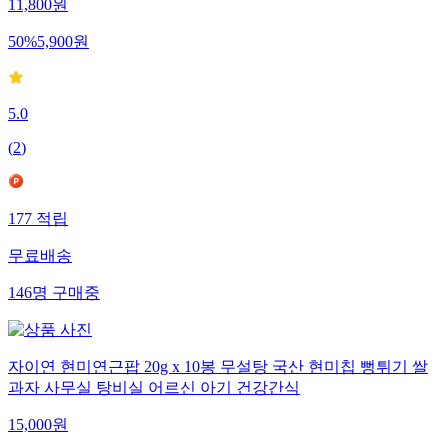
11,800
원
50
%
5,900
원
5.0
(
2
)
177
적립
무료배송
146
명
구매중
자이연 현미연근팝 20g x 10봉 무설탕 국산 현미칩 뻥튀기 쌀
과자 사무실 탕비실 어르신 아기 건강간식
15,000
원