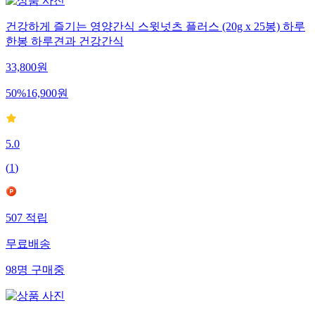
건강하게 즐기는 영양간식 스윗넛츠 플러스 (20g x 25봉) 하루
한봉 하루견과 건강간식
33,800
원
50
%
16,900
원
5.0
(
1
)
507
적립
무료배송
98
명
구매중