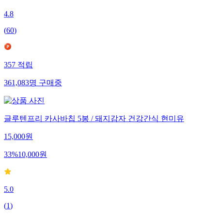
4.8
(
60
)
357
적립
361,083
명
구매중
글루텐프리 카사바칩 5봉 / 돼지감자 건강간식 현미유
15,000
원
33
%
10,000
원
5.0
(
1
)