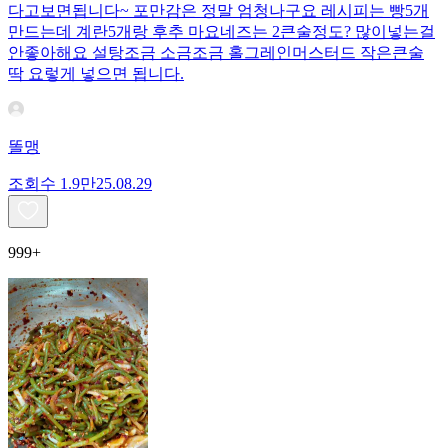
다고보면됩니다~ 포만감은 정말 엄청나구요 레시피는 빵5개
만드는데 계란5개랑 후추 마요네즈는 2큰술정도? 많이넣는걸
안좋아해요 설탕조금 소금조금 홀그레인머스터드 작은큰술
딱 요렇게 넣으면 됩니다.
똘맹
조회수
1.9만
25.08.29
999+