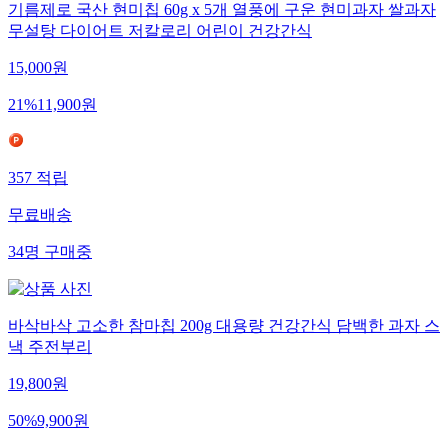
기름제로 국산 현미칩 60g x 5개 열풍에 구운 현미과자 쌀과자
무설탕 다이어트 저칼로리 어린이 건강간식
15,000
원
21
%
11,900
원
357
적립
무료배송
34
명
구매중
바삭바삭 고소한 참마칩 200g 대용량 건강간식 담백한 과자 스
낵 주전부리
19,800
원
50
%
9,900
원