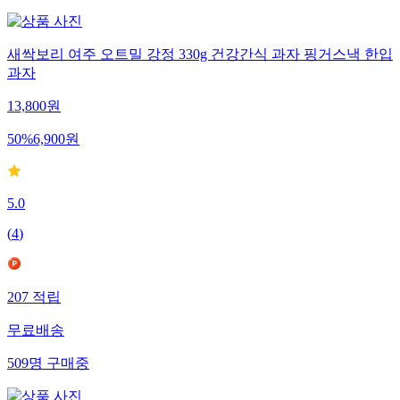
새싹보리 여주 오트밀 강정 330g 건강간식 과자 핑거스낵 한입
과자
13,800
원
50
%
6,900
원
5.0
(
4
)
207
적립
무료배송
509
명
구매중