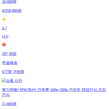
18,000
원
45
%
9,900
원
4.7
(
15
)
297
적립
무료배송
677
명
구매중
붓기완화! 변비개선! 건푸룬 100g~500g 건자두 영양간식 건강
간식
11,800
원