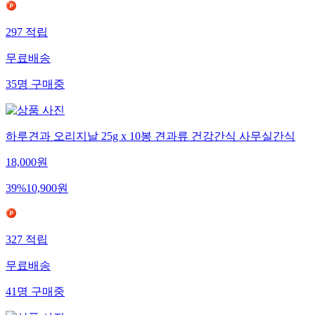
297
적립
무료배송
35
명
구매중
하루견과 오리지날 25g x 10봉 견과류 건강간식 사무실간식
18,000
원
39
%
10,900
원
327
적립
무료배송
41
명
구매중