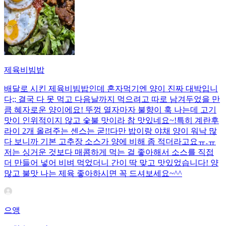
제육비빔밥
배달로 시킨 제육비빔밥인데 혼자먹기엔 양이 진짜 대박입니
다;; 결국 다 못 먹고 다음날까지 먹으려고 따로 남겨두었을 만
큼 혜자로운 양이에요! 뚜껑 열자마자 불향이 훅 나는데 고기
맛이 인위적이지 않고 숯불 맛이라 참 맛있네요~!특히 계란후
라이 2개 올려주는 센스는 굳!! ​다만 밥이랑 야채 양이 워낙 많
다 보니까 기본 고추장 소스가 양에 비해 좀 적더라고요ㅠ.ㅠ
저는 싱거운 것보다 매콤하게 먹는 걸 좋아해서 소스를 직접
더 만들어 넣어 비벼 먹었더니 간이 딱 맞고 맛있었습니다! 양
많고 불맛 나는 제육 좋아하시면 꼭 드셔보세요~^^
으앵