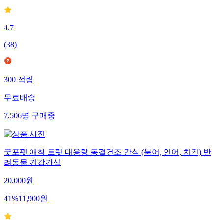
4.7
(
38
)
300
적립
무료배송
7,506
명
구매중
굿포펫 애착 트릿 대용량 동결건조 간식 (북어, 연어, 치킨) 반
려동물 건강간식
20,000
원
41
%
11,900
원