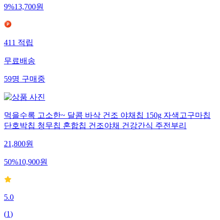
9
%
13,700
원
411
적립
무료배송
59
명
구매중
먹을수록 고소한~ 달콤 바삭 건조 야채칩 150g 자색고구마칩
단호박칩 청무칩 혼합칩 건조야채 건강간식 주전부리
21,800
원
50
%
10,900
원
5.0
(
1
)