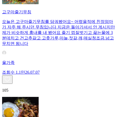
고구마줄기무침
오늘은 고구마줄기무침를 담궈봤어요~ 어렸을적에 친정엄마
가 자주 해 주시던 무침입니다 지금은 돌아가셔서 안 계시지만
제가 비슷하게 훙내를 내 봤어요 줄기 껍질벗기고 끓는물에 3
분데치고 건고추갈고 고춧가루,마늘,젓갈,깨,매실청조금.넘고
무치면 됩니다
울가족
조회수
1.1만
26.07.07
105