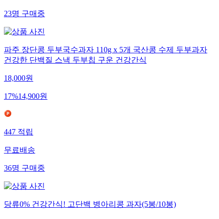
23
명
구매중
파주 장단콩 두부국수과자 110g x 5개 국산콩 수제 두부과자
건강한 단백질 스낵 두부칩 구운 건강간식
18,000
원
17
%
14,900
원
447
적립
무료배송
36
명
구매중
당류0% 건강간식! 고단백 병아리콩 과자(5봉/10봉)