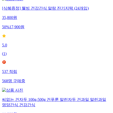
[식혜증정] 웰빙 건강간식 말랑 잔기지떡 (24개입)
35,800
원
50
%
17,900
원
5.0
(
1
)
537
적립
568
명
구매중
씨없는 건자두 100g-500g 건푸룬 말린자두 건과일 말린과일
영양간식 건강간식