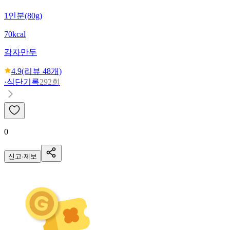
1인분(80g)
70kcal
감자만두
4.9
(리뷰
48
개)
·
식단기록
292회
0
신고·제보