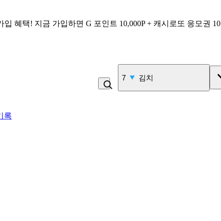
가입 혜택!
지금 가입하면
G 포인트 10,000P + 캐시로또 응모권 1
7
김치
기록