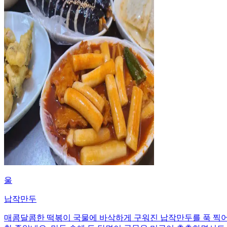
울
납작만두
매콤달콤한 떡볶이 국물에 바삭하게 구워진 납작만두를 푹 찍어