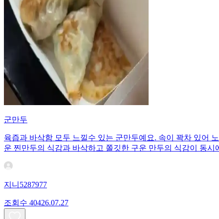
군만두
육즙과 바삭함 모두 느낄수 있는 군만두예요. 속이 꽉차 있어 
운 찐만두의 식감과 바삭하고 쫄깃한 구운 만두의 식감이 동시에
지니5287977
조회수
404
26.07.27