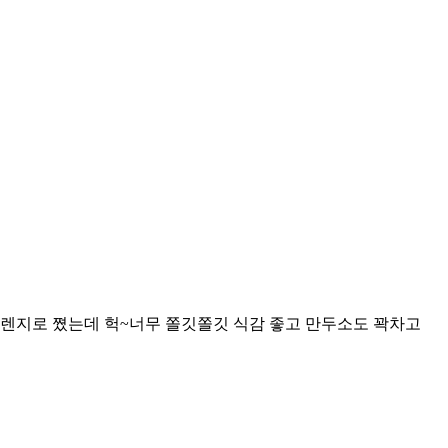
자렌지로 쪘는데 헉~너무 쫄깃쫄깃 식감 좋고 만두소도 꽉차고