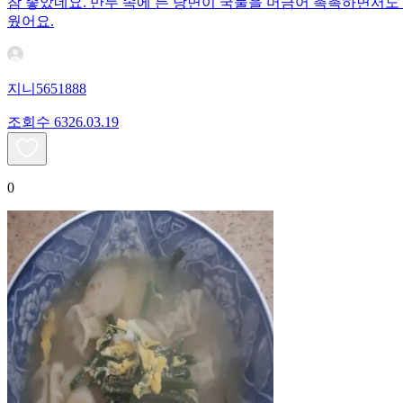
참 좋았네요. 만두 속에 든 당면이 국물을 머금어 촉촉하면서도
웠어요.
지니5651888
조회수
63
26.03.19
0