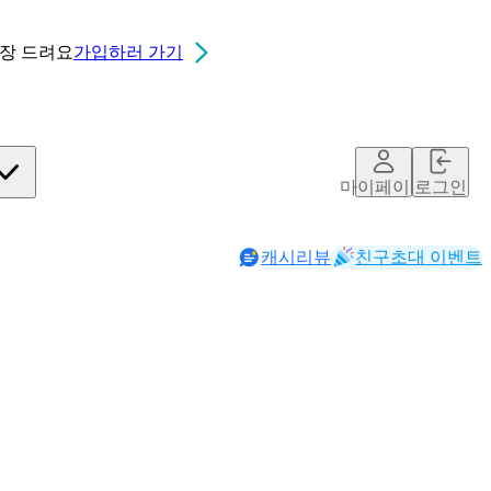
0장
드려요
가입하러 가기
마이페이지
로그인
캐시리뷰
친구초대 이벤트