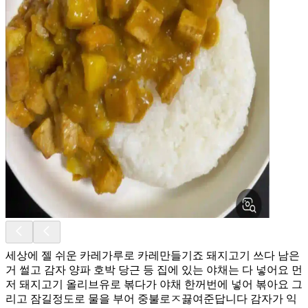
세상에 젤 쉬운 카레가루로 카레만들기죠 돼지고기 쓰다 남은
거 썰고 감자 양파 호박 당근 등 집에 있는 야채는 다 넣어요 먼
저 돼지고기 올리브유로 볶다가 야채 한꺼번에 넣어 볶아요 그
리고 잠길정도로 물을 부어 중불로ㅈ끓여준답니다 감자가 익