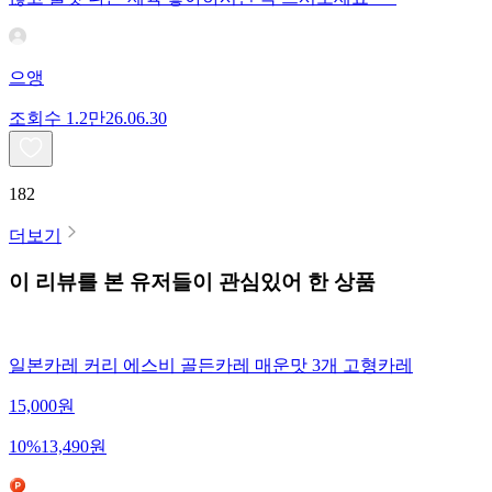
으앵
조회수
1.2만
26.06.30
182
더보기
이 리뷰를 본 유저들이 관심있어 한 상품
일본카레 커리 에스비 골든카레 매운맛 3개 고형카레
15,000
원
10
%
13,490
원