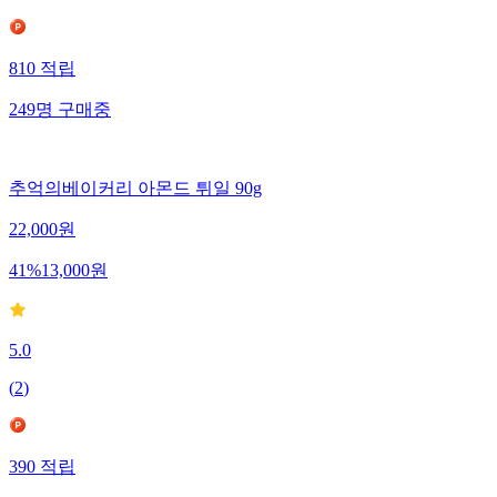
810
적립
249
명
구매중
추억의베이커리 아몬드 튀일 90g
22,000
원
41
%
13,000
원
5.0
(
2
)
390
적립