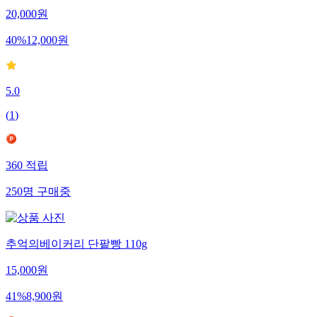
20,000
원
40
%
12,000
원
5.0
(
1
)
360
적립
250
명
구매중
추억의베이커리 단팥빵 110g
15,000
원
41
%
8,900
원