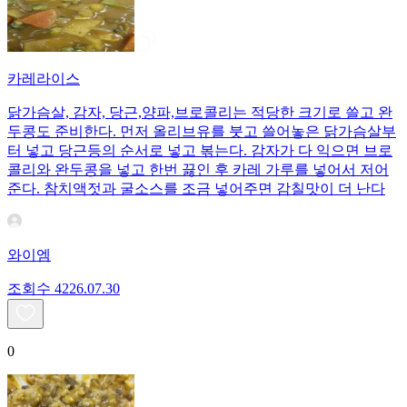
카레라이스
닭가슴살, 감자, 당근,양파,브로콜리는 적당한 크기로 쓸고 완
두콩도 준비한다. 먼저 올리브유를 붓고 쓸어놓은 닭가슴살부
터 넣고 당근등의 순서로 넣고 볶는다. 감자가 다 익으면 브로
콜리와 완두콩을 넣고 한번 끓인 후 카레 가루를 넣어서 저어
준다. 참치액젓과 굴소스를 조금 넣어주면 감칠맛이 더 난다
와이엠
조회수
42
26.07.30
0