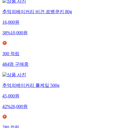
추억의베이커리 비건 르뱅쿠키 80g
16,000
원
38
%
10,000
원
300
적립
484
명
구매중
추억의베이커리 롤케잌 500g
45,000
원
42
%
26,000
원