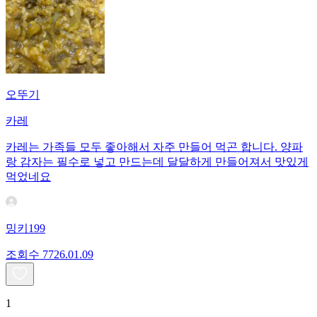
오뚜기
카레
카레는 가족들 모두 좋아해서 자주 만들어 먹곤 합니다. 양파
랑 감자는 필수로 넣고 만드는데 달달하게 만들어져서 맛있게
먹었네요
밍키199
조회수
77
26.01.09
1