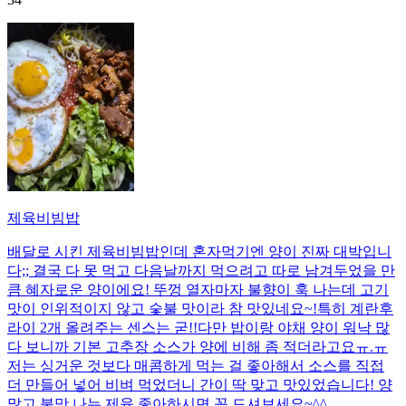
제육비빔밥
배달로 시킨 제육비빔밥인데 혼자먹기엔 양이 진짜 대박입니
다;; 결국 다 못 먹고 다음날까지 먹으려고 따로 남겨두었을 만
큼 혜자로운 양이에요! 뚜껑 열자마자 불향이 훅 나는데 고기
맛이 인위적이지 않고 숯불 맛이라 참 맛있네요~!특히 계란후
라이 2개 올려주는 센스는 굳!! ​다만 밥이랑 야채 양이 워낙 많
다 보니까 기본 고추장 소스가 양에 비해 좀 적더라고요ㅠ.ㅠ
저는 싱거운 것보다 매콤하게 먹는 걸 좋아해서 소스를 직접
더 만들어 넣어 비벼 먹었더니 간이 딱 맞고 맛있었습니다! 양
많고 불맛 나는 제육 좋아하시면 꼭 드셔보세요~^^