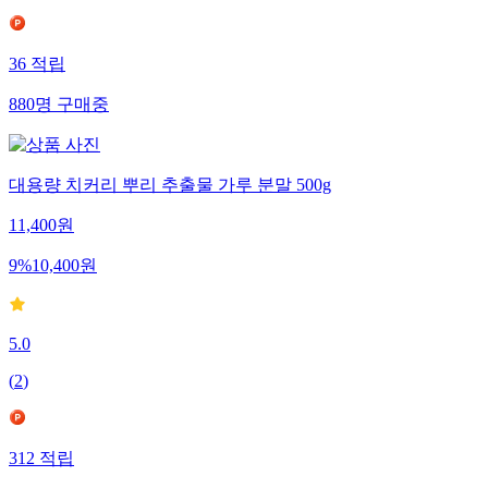
36
적립
880
명
구매중
대용량 치커리 뿌리 추출물 가루 분말 500g
11,400
원
9
%
10,400
원
5.0
(
2
)
312
적립