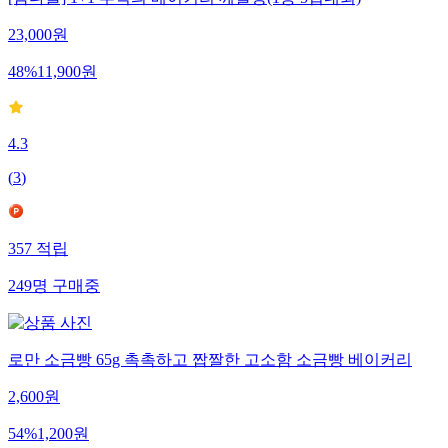
[참다올] 1+1 추억의 베이커리 깨찰빵(1봉 5입내외)
23,000
원
48
%
11,900
원
4.3
(
3
)
357
적립
249
명
구매중
로만 소금빵 65g 촉촉하고 짭짤한 고소함 소금빵 베이커리
2,600
원
54
%
1,200
원