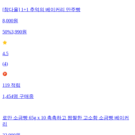
[참다올] 1+1 추억의 베이커리 만주빵
8,000
원
50
%
3,990
원
4.5
(
4
)
119
적립
1,454
명
구매중
로만 소금빵 65g x 10 촉촉하고 짭짤한 고소함 소금빵 베이커
리