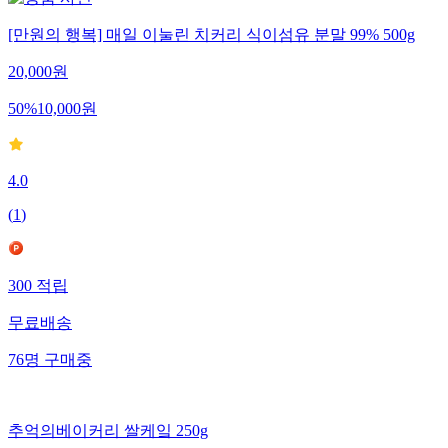
[만원의 행복] 매일 이눌린 치커리 식이섬유 분말 99% 500g
20,000
원
50
%
10,000
원
4.0
(
1
)
300
적립
무료배송
76
명
구매중
추억의베이커리 쌀케잌 250g