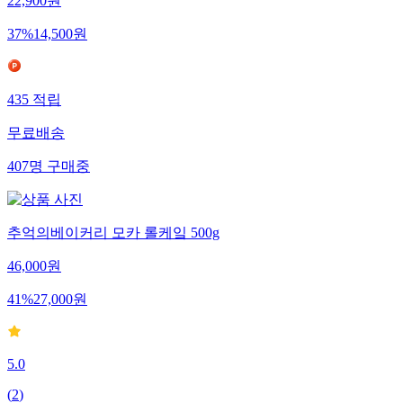
22,900
원
37
%
14,500
원
435
적립
무료배송
407
명
구매중
추억의베이커리 모카 롤케잌 500g
46,000
원
41
%
27,000
원
5.0
(
2
)