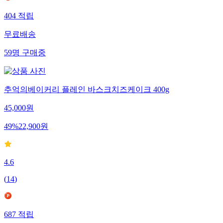
404
적립
무료배송
59
명
구매중
추억의베이커리 플레인 바스크치즈케이크 400g
45,000
원
49
%
22,900
원
4.6
(
14
)
687
적립