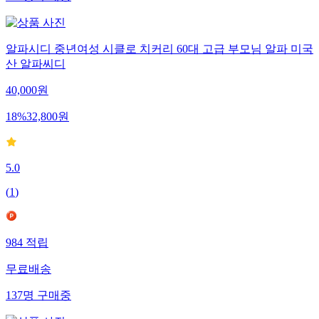
255
명
구매중
알파시디 중년여성 시클로 치커리 60대 고급 부모님 알파 미국
산 알파씨디
40,000
원
18
%
32,800
원
5.0
(
1
)
984
적립
무료배송
137
명
구매중