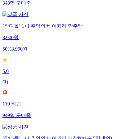
348
명
구매중
[참다올] 1+1 추억의 베이커리 만주빵
8,000
원
50
%
3,990
원
5.0
(
1
)
119
적립
949
명
구매중