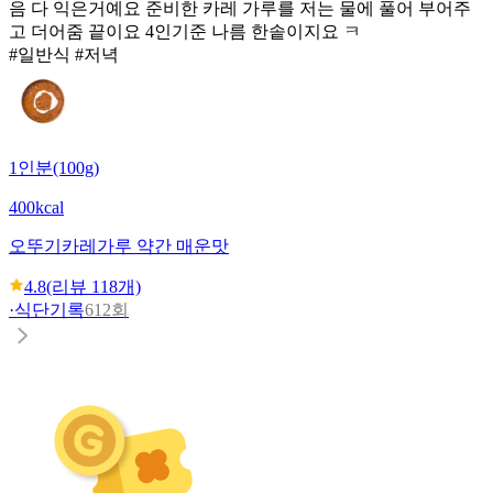
음 다 익은거예요 준비한 카레 가루를 저는 물에 풀어 부어주
고 더어줌 끝이요 4인기준 나름 한솥이지요 ㅋ
#일반식 #저녁
1인분(100g)
400kcal
오뚜기
카레가루 약간 매운맛
4.8
(리뷰
118
개)
·
식단기록
612회