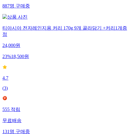
887
명
구매중
티아시아 전자레인지용 커리 170g 9개 골라담기 +커리1개증
정
24,000
원
23
%
18,500
원
4.7
(
3
)
555
적립
무료배송
131
명
구매중