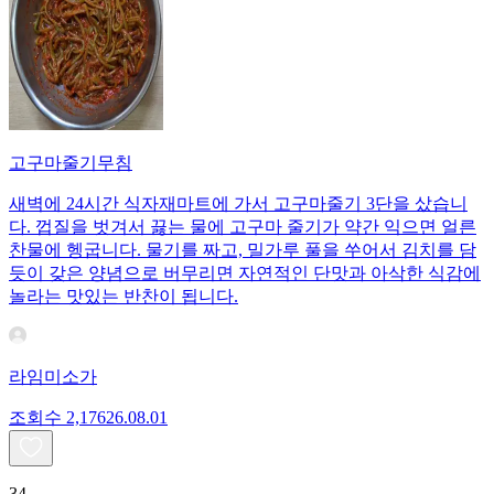
고구마줄기무침
새벽에 24시간 식자재마트에 가서 고구마줄기 3단을 샀습니
다. 껍질을 벗겨서 끓는 물에 고구마 줄기가 약간 익으면 얼른
찬물에 헹굽니다. 물기를 짜고, 밀가루 풀을 쑤어서 김치를 담
듯이 갖은 양념으로 버무리면 자연적인 단맛과 아삭한 식감에
놀라는 맛있는 반찬이 됩니다.
라임미소가
조회수
2,176
26.08.01
34