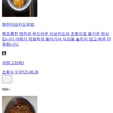
명란아보카도덮밥
짭조름한 명란과 부드러운 아보카도의 조합으로 즐거운 점심
입니다 야채가 적절하게 들어가서 식감을 놓치지 않고 매우 만
족합니다.
귀염그잡채1
조회수
9.5만
25.08.28
999+