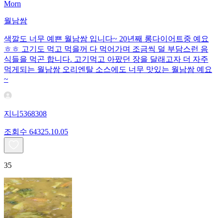
Morn
월남쌈
색깔도 너무 예쁜 월남쌈 입니다~ 20년째 롱다이어트중 예요
ㅎㅎ 고기도 먹고 먹을꺼 다 먹어가며 조금씩 덜 부담스런 음
식들을 먹곤 합니다. 고기먹고 아팠던 장을 달래고자 더 자주
먹게되는 월남쌈 오리엔탈 소스에도 너무 맛있는 월남쌈 예요
~
지니5368308
조회수
643
25.10.05
35