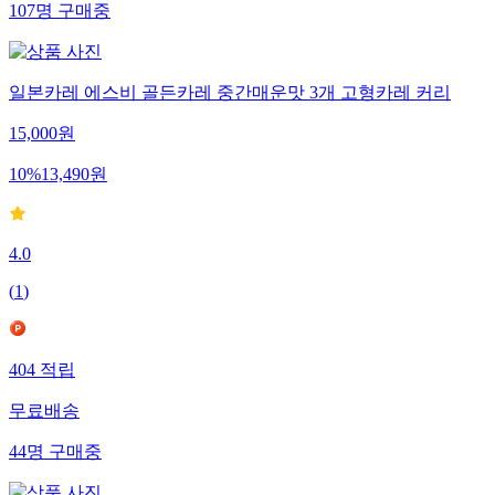
107
명
구매중
일본카레 에스비 골든카레 중간매운맛 3개 고형카레 커리
15,000
원
10
%
13,490
원
4.0
(
1
)
404
적립
무료배송
44
명
구매중