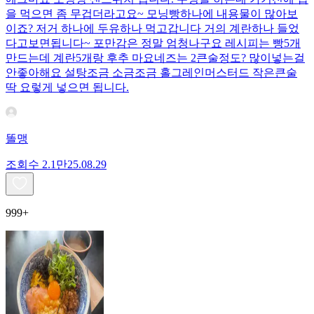
을 먹으면 좀 무겁더라고요~ 모닝빵하나에 내용물이 많아보
이죠? 저거 하나에 두유하나 먹고갑니다 거의 계란하나 들었
다고보면됩니다~ 포만감은 정말 엄청나구요 레시피는 빵5개
만드는데 계란5개랑 후추 마요네즈는 2큰술정도? 많이넣는걸
안좋아해요 설탕조금 소금조금 홀그레인머스터드 작은큰술
딱 요렇게 넣으면 됩니다.
똘맹
조회수
2.1만
25.08.29
999+