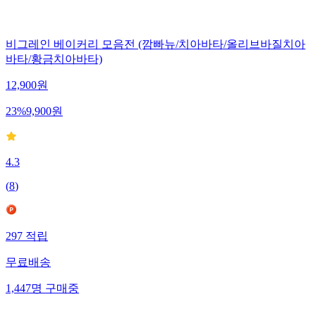
비그레인 베이커리 모음전 (깜빠뉴/치아바타/올리브바질치아
바타/황금치아바타)
12,900
원
23
%
9,900
원
4.3
(
8
)
297
적립
무료배송
1,447
명
구매중