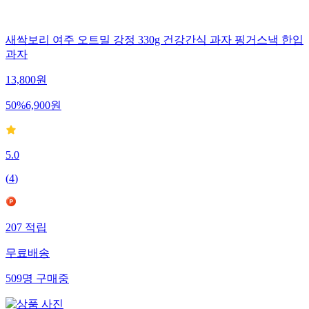
새싹보리 여주 오트밀 강정 330g 건강간식 과자 핑거스낵 한입
과자
13,800
원
50
%
6,900
원
5.0
(
4
)
207
적립
무료배송
509
명
구매중