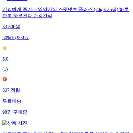
건강하게 즐기는 영양간식 스윗넛츠 플러스 (20g x 25봉) 하루
한봉 하루견과 건강간식
33,800
원
50
%
16,900
원
5.0
(
1
)
507
적립
무료배송
98
명
구매중