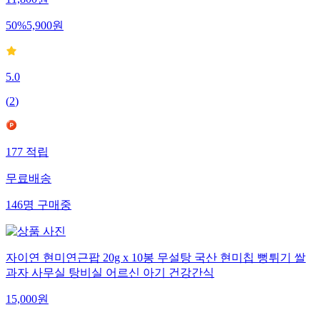
11,800
원
50
%
5,900
원
5.0
(
2
)
177
적립
무료배송
146
명
구매중
자이연 현미연근팝 20g x 10봉 무설탕 국산 현미칩 뻥튀기 쌀
과자 사무실 탕비실 어르신 아기 건강간식
15,000
원