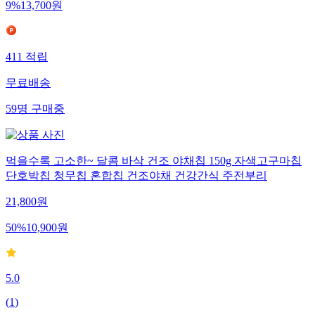
9
%
13,700
원
411
적립
무료배송
59
명
구매중
먹을수록 고소한~ 달콤 바삭 건조 야채칩 150g 자색고구마칩
단호박칩 청무칩 혼합칩 건조야채 건강간식 주전부리
21,800
원
50
%
10,900
원
5.0
(
1
)