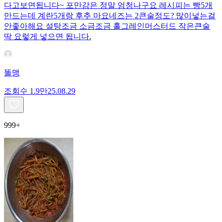
다고보면됩니다~ 포만감은 정말 엄청나구요 레시피는 빵5개
만드는데 계란5개랑 후추 마요네즈는 2큰술정도? 많이넣는걸
안좋아해요 설탕조금 소금조금 홀그레인머스터드 작은큰술
딱 요렇게 넣으면 됩니다.
똘맹
조회수
1.9만
25.08.29
999+