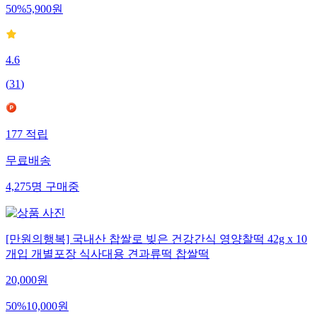
50
%
5,900
원
4.6
(
31
)
177
적립
무료배송
4,275
명
구매중
[만원의행복] 국내산 찹쌀로 빚은 건강간식 영양찰떡 42g x 10
개입 개별포장 식사대용 견과류떡 찹쌀떡
20,000
원
50
%
10,000
원