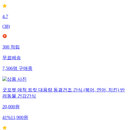
4.7
(
38
)
300
적립
무료배송
7,506
명
구매중
굿포펫 애착 트릿 대용량 동결건조 간식 (북어, 연어, 치킨) 반
려동물 건강간식
20,000
원
41
%
11,900
원