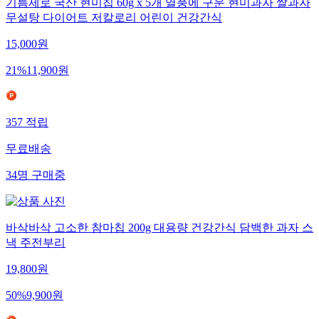
기름제로 국산 현미칩 60g x 5개 열풍에 구운 현미과자 쌀과자
무설탕 다이어트 저칼로리 어린이 건강간식
15,000
원
21
%
11,900
원
357
적립
무료배송
34
명
구매중
바삭바삭 고소한 참마칩 200g 대용량 건강간식 담백한 과자 스
낵 주전부리
19,800
원
50
%
9,900
원