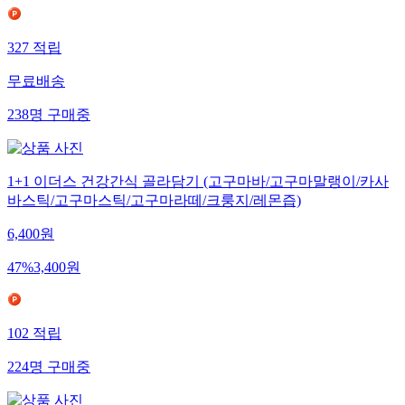
327
적립
무료배송
238
명
구매중
1+1 이더스 건강간식 골라담기 (고구마바/고구마말랭이/카사
바스틱/고구마스틱/고구마라떼/크룽지/레몬즙)
6,400
원
47
%
3,400
원
102
적립
224
명
구매중