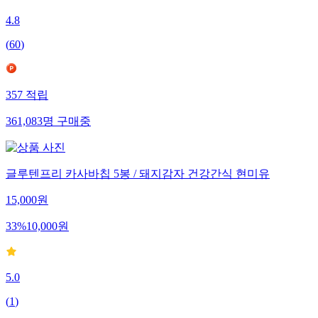
4.8
(
60
)
357
적립
361,083
명
구매중
글루텐프리 카사바칩 5봉 / 돼지감자 건강간식 현미유
15,000
원
33
%
10,000
원
5.0
(
1
)