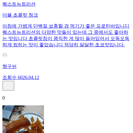
퀘스트뉴트리션
더블 초콜릿 청크
아침에 가볍게 단백질 보충할 겸 먹기가 좋은 프로틴바입니디
퀘스트뉴트리션의 다양한 맛들이 있는데 그 중에서도 좋아하
는 맛입니다 초콜릿칩이 큼직한 게 많이 들어있어서 오독오독
하게 씹히는 맛이 좋았습니디 적당히 달달한 초코맛입니다.
짱구뉜
조회수
60
26.04.12
0