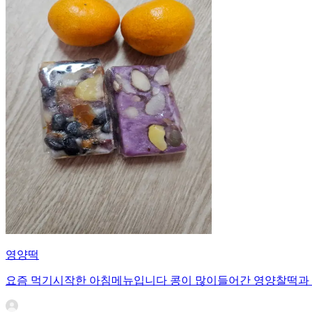
영양떡
요즘 먹기시작한 아침메뉴입니다 콩이 많이들어간 영양찰떡과 