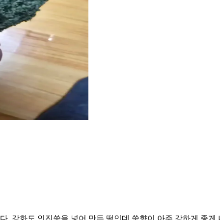
 강화도 인진쑥을 넣어 만든 떡인데 쑥향이 아주 강하게 좋게 