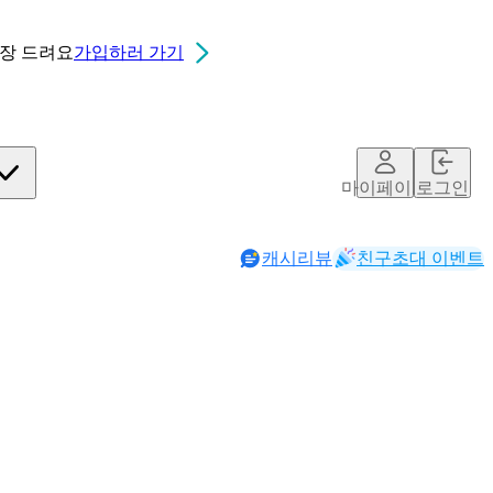
0장
드려요
가입하러 가기
마이페이지
로그인
캐시리뷰
친구초대 이벤트