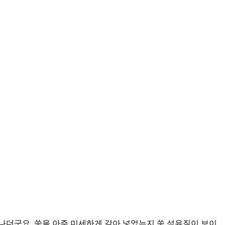
나더군요. 쑥을 아주 미세하게 갈아 넣었는지 쑥 섬유질이 보이