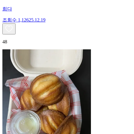
희댜
조회수
1,126
25.12.19
48