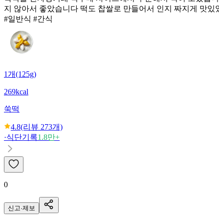
지 않아서 좋았습니다 떡도 찹쌀로 만들어서 인지 짜지게 맛있
#일반식 #간식
1개(125g)
269kcal
쑥떡
4.8
(리뷰
273
개)
·
식단기록
1.8만+
0
신고·제보