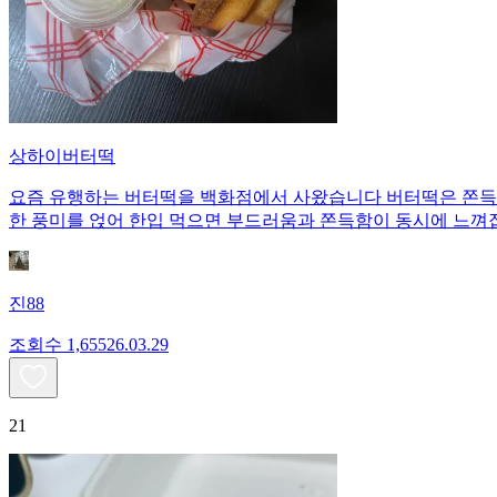
상하이버터떡
요즘 유행하는 버터떡을 백화점에서 사왔습니다 버터떡은 쫀득한
한 풍미를 얹어 한입 먹으면 부드러움과 쫀득함이 동시에 느껴
진88
조회수
1,655
26.03.29
21