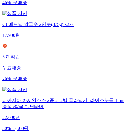
46
명
구매중
CJ 베트남 쌀국수 2인분(375g) x2개
17,900
원
537
적립
무료배송
76
명
구매중
티아시아 아시안소스 2종 2+2병 골라담기+라이스누들 3mm
증정 /쌀국수/팟타이
22,000
원
30
%
15,500
원