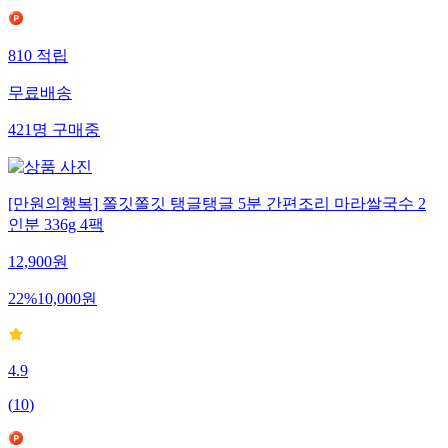
810
적립
무료배송
421
명
구매중
[만원의행복] 쫄깃쫄깃 탱글탱글 5분 간편조리 마라쌀국수 2
인분 336g 4팩
12,900
원
22
%
10,000
원
4.9
(
10
)