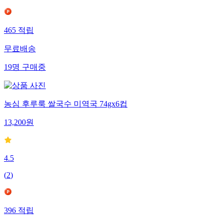
465
적립
무료배송
19
명
구매중
농심 후루룩 쌀국수 미역국 74gx6컵
13,200
원
4.5
(
2
)
396
적립