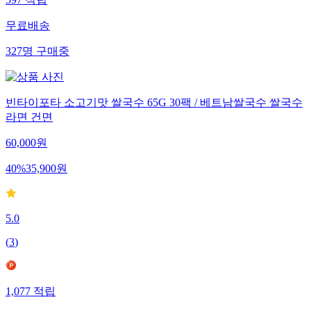
무료배송
327
명
구매중
빈타이포타 소고기맛 쌀국수 65G 30팩 / 베트남쌀국수 쌀국수
라면 건면
60,000
원
40
%
35,900
원
5.0
(
3
)
1,077
적립