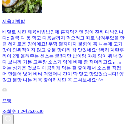
제육비빔밥
배달로 시킨 제육비빔밥인데 혼자먹기엔 양이 진짜 대박입니
다;; 결국 다 못 먹고 다음날까지 먹으려고 따로 남겨두었을 만
큼 혜자로운 양이에요! 뚜껑 열자마자 불향이 훅 나는데 고기
맛이 인위적이지 않고 숯불 맛이라 참 맛있네요~!특히 계란후
라이 2개 올려주는 센스는 굳!! ​다만 밥이랑 야채 양이 워낙 많
다 보니까 기본 고추장 소스가 양에 비해 좀 적더라고요ㅠ.ㅠ
저는 싱거운 것보다 매콤하게 먹는 걸 좋아해서 소스를 직접
더 만들어 넣어 비벼 먹었더니 간이 딱 맞고 맛있었습니다! 양
많고 불맛 나는 제육 좋아하시면 꼭 드셔보세요~^^
으앵
조회수
1.2만
26.06.30