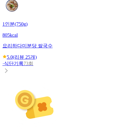
1인분(750g)
805kcal
요리하다
미분당 쌀국수
5.0
(리뷰
25
개)
·
식단기록
73회