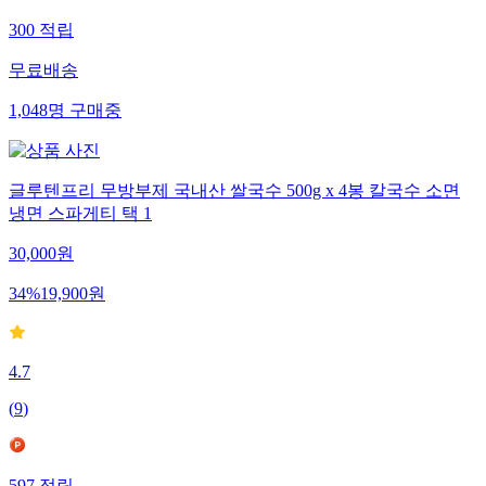
300
적립
무료배송
1,048
명
구매중
글루텐프리 무방부제 국내산 쌀국수 500g x 4봉 칼국수 소면
냉면 스파게티 택 1
30,000
원
34
%
19,900
원
4.7
(
9
)
597
적립