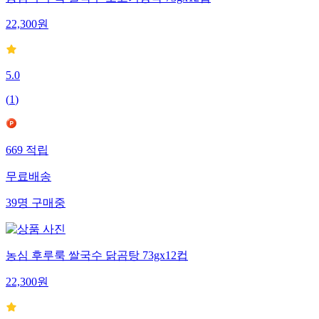
22,300
원
5.0
(
1
)
669
적립
무료배송
39
명
구매중
농심 후루룩 쌀국수 닭곰탕 73gx12컵
22,300
원