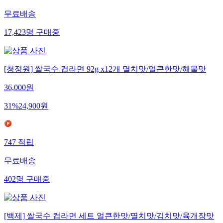
무료배송
17,423
명
구매중
[청정원] 쌀국수 컵라면 92g x12개 멸치맛/얼큰한맛/해물맛
36,000
원
31
%
24,900
원
747
적립
무료배송
402
명
구매중
[백제] 쌀국수 컵라면 세트 얼큰한맛/멸치맛/김치맛/육개장맛