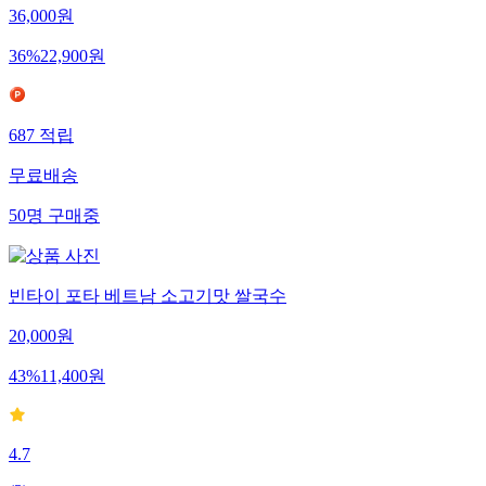
36,000
원
36
%
22,900
원
687
적립
무료배송
50
명
구매중
빈타이 포타 베트남 소고기맛 쌀국수
20,000
원
43
%
11,400
원
4.7