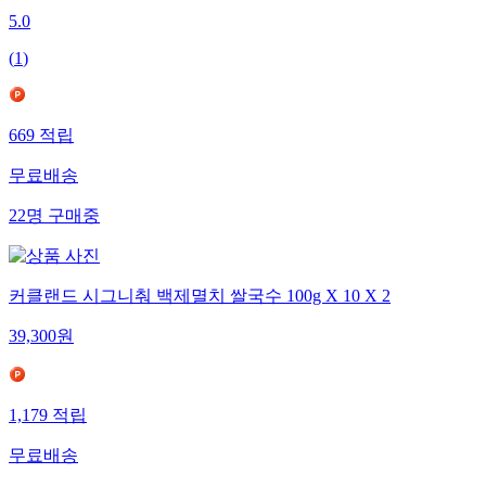
5.0
(
1
)
669
적립
무료배송
22
명
구매중
커클랜드 시그니춰 백제멸치 쌀국수 100g X 10 X 2
39,300
원
1,179
적립
무료배송