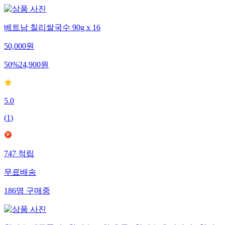
베트남 칠리쌀국수 90g x 16
50,000
원
50
%
24,900
원
5.0
(
1
)
747
적립
무료배송
186
명
구매중