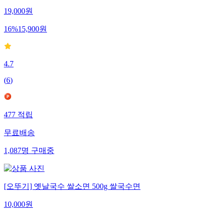
19,000
원
16
%
15,900
원
4.7
(
6
)
477
적립
무료배송
1,087
명
구매중
[오뚜기] 옛날국수 쌀소면 500g 쌀국수면
10,000
원