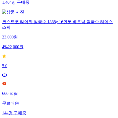
1,404
명
구매중
코스트코 타이와 쌀국수 1888g 16인분 베트남 쌀국수 라이스
스틱
23,000
원
4
%
22,000
원
5.0
(
2
)
660
적립
무료배송
144
명
구매중