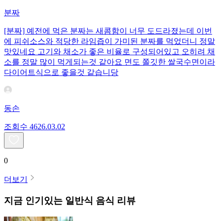
분짜
[분짜] 예전에 먹은 분짜는 새콤함이 너무 도드라졌는데 이번
에 피쉬소스와 적당한 라임즙이 가미된 분짜를 먹었더니 정말
맛있네요 고기와 채소가 좋은 비율로 구성되어있고 오히려 채
소를 정말 많이 먹게되는것 같아요 면도 쫄깃한 쌀국수면이라
다이어트식으로 좋을것 같습니당
동손
조회수
46
26.03.02
0
더보기
지금 인기있는
일반식
음식 리뷰