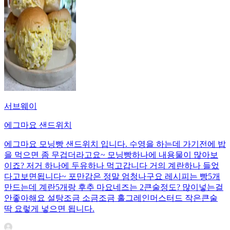
서브웨이
에그마요 샌드위치
에그마요 모닝빵 샌드위치 입니다. 수영을 하는데 가기전에 밥
을 먹으면 좀 무겁더라고요~ 모닝빵하나에 내용물이 많아보
이죠? 저거 하나에 두유하나 먹고갑니다 거의 계란하나 들었
다고보면됩니다~ 포만감은 정말 엄청나구요 레시피는 빵5개
만드는데 계란5개랑 후추 마요네즈는 2큰술정도? 많이넣는걸
안좋아해요 설탕조금 소금조금 홀그레인머스터드 작은큰술
딱 요렇게 넣으면 됩니다.