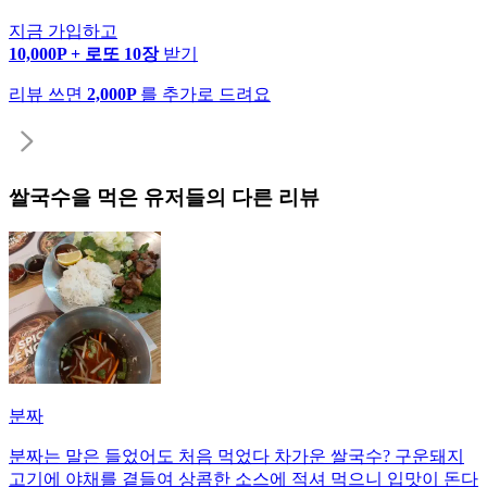
지금 가입하고
10,000P + 로또 10장
받기
리뷰 쓰면
2,000P
를 추가로 드려요
쌀국수
을 먹은 유저들의 다른 리뷰
분짜
분짜는 말은 들었어도 처음 먹었다 차가운 쌀국수? 구운돼지
고기에 야채를 곁들여 상콤한 소스에 적셔 먹으니 입맛이 돈다