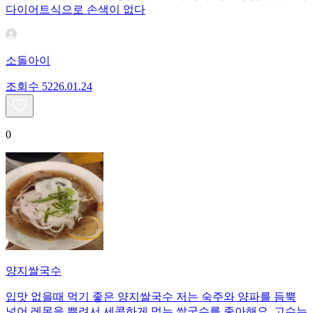
다이어트식으로 손색이 없다
소돌아이
조회수
52
26.01.24
0
양지쌀국수
입맛 없을때 먹기 좋은 양지쌀국수 저는 숙주와 양파를 듬뿍
넣어 레몬을 뿌려서 세콤하게 먹는 쌀국수를 좋아해요. 고수는