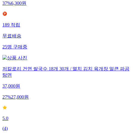
37
%
6,300
원
189
적립
무료배송
25
명
구매중
저칼로리 건면 쌀국수 18개 30개 / 멸치 김치 육개장 얼큰 파곰
탕면
37,000
원
27
%
27,000
원
5.0
(
4
)