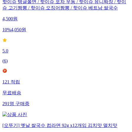
핫이슈 탱글쫄면 / 핫이슈 포차 우동 / 핫이슈 유니짜장 / 핫이
슈 고기짬뽕 / 핫이슈 오징어짬뽕 / 핫이슈 베트남 쌀국수
4,500
원
10
%
4,050
원
5.0
(
6
)
121
적립
무료배송
291
명
구매중
[오뚜기] 옛날 쌀국수 컵라면 92g x12개입 김치맛 멸치맛