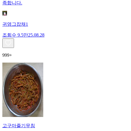
족합니다.
귀염그잡채1
조회수
9.5만
25.08.28
999+
고구마줄기무침