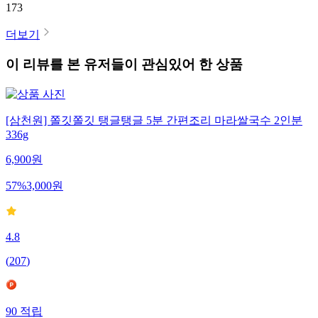
173
더보기
이 리뷰를 본 유저들이 관심있어 한 상품
[삼천원] 쫄깃쫄깃 탱글탱글 5분 간편조리 마라쌀국수 2인분
336g
6,900
원
57
%
3,000
원
4.8
(
207
)
90
적립