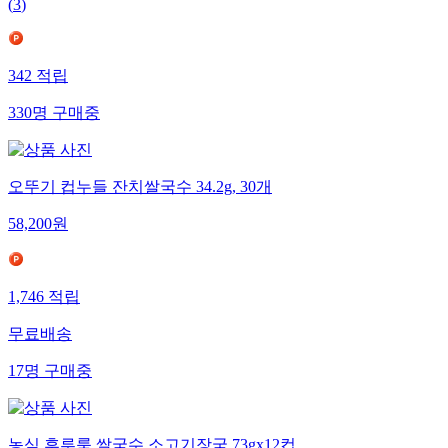
(
3
)
342
적립
330
명
구매중
오뚜기 컵누들 잔치쌀국수 34.2g, 30개
58,200
원
1,746
적립
무료배송
17
명
구매중
농심 후루룩 쌀국수 소고기장국 73gx12컵