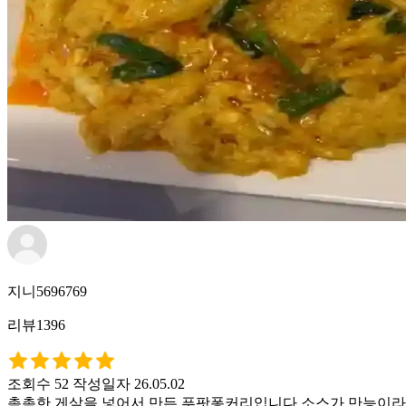
지니5696769
리뷰1396
조회수 52
작성일자 26.05.02
촉촉한 게살을 넣어서 만든 푸팟퐁커리입니다 소스가 만능이라 