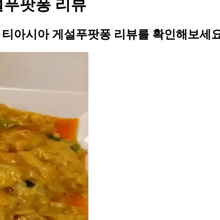
게설푸팟퐁 리뷰
님의 티아시아 게설푸팟퐁 리뷰를 확인해보세요