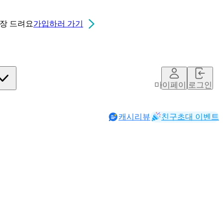
0장
드려요
가입하러 가기
마이페이지
로그인
캐시리뷰
친구초대 이벤트