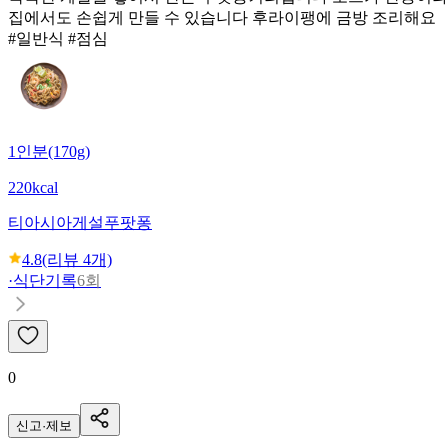
집에서도 손쉽게 만들 수 있습니다 후라이팽에 금방 조리해요
#일반식 #점심
1인분(170g)
220kcal
티아시아
게설푸팟퐁
4.8
(리뷰
4
개)
·
식단기록
6회
0
신고·제보