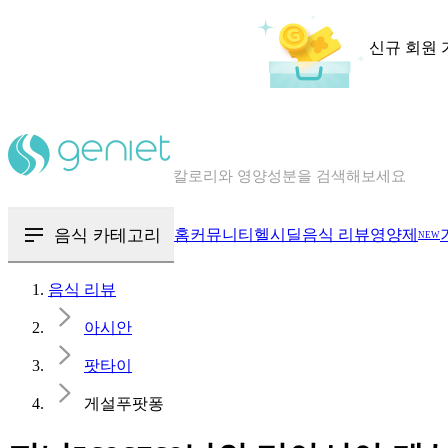
신규 회원 
칼로리와 영양성분을 검색해보세요
혈당 · 다이어트 음식 검색해보세요
음식 · 영양제 리뷰를 찾아보세요
음식 카테고리
홈
커뮤니티
헬시딜
음식 리뷰
영양제
NEW
음식 리뷰
아시안
팟타이
게설푸팟퐁