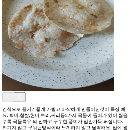
간식으로 즐기기좋게 가볍고 바삭하게 만들어진것이 특징 예
요. 백미,찹쌀,현미,보리,귀리등5가지 곡물이 들어가 있어 씹을
수록 곡물특유 의 진하고 구수한 풍미가 입안가득 퍼집니다.
튀기지 않고 구워낸방식이라 느끼하지 않고 담백해요. 입에 넣