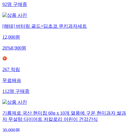
92
명
구매중
[해태] 버터링 골드+딥초코 쿠키과자세트
12,000
원
26
%
8,900
원
267
적립
무료배송
112
명
구매중
기름제로 국산 현미칩 60g x 10개 열풍에 구운 현미과자 쌀과
자 무설탕 다이어트 저칼로리 어린이 건강간식
30,000
원