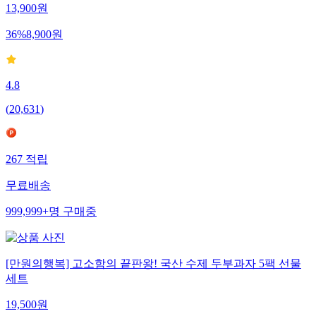
13,900
원
36
%
8,900
원
4.8
(
20,631
)
267
적립
무료배송
999,999+
명
구매중
[만원의행복] 고소함의 끝판왕! 국산 수제 두부과자 5팩 선물
세트
19,500
원