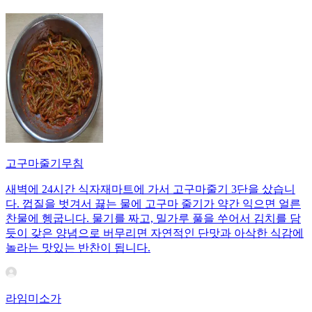
고구마줄기무침
새벽에 24시간 식자재마트에 가서 고구마줄기 3단을 샀습니
다. 껍질을 벗겨서 끓는 물에 고구마 줄기가 약간 익으면 얼른
찬물에 헹굽니다. 물기를 짜고, 밀가루 풀을 쑤어서 김치를 담
듯이 갖은 양념으로 버무리면 자연적인 단맛과 아삭한 식감에
놀라는 맛있는 반찬이 됩니다.
라임미소가