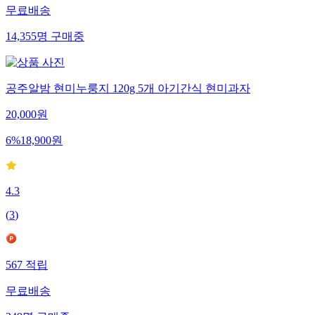
무료배송
14,355
명
구매중
공주알밤 현미누룽지 120g 5개 아기간식 현미과자
20,000
원
6
%
18,900
원
4.3
(
3
)
567
적립
무료배송