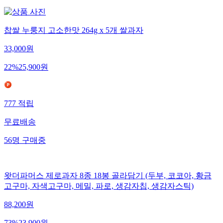
찹쌀 누룽지 고소한맛 264g x 5개 쌀과자
33,000
원
22
%
25,900
원
777
적립
무료배송
56
명
구매중
왓더파머스 제로과자 8종 18봉 골라담기 (두부, 코코아, 황금
고구마, 자색고구마, 메밀, 파로, 생감자칩, 생감자스틱)
88,200
원