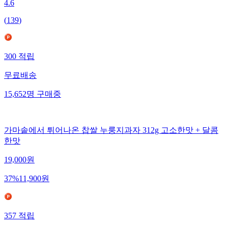
4.6
(
139
)
300
적립
무료배송
15,652
명
구매중
가마솥에서 튀어나온 찹쌀 누룽지과자 312g 고소한맛 + 달콤
한맛
19,000
원
37
%
11,900
원
357
적립