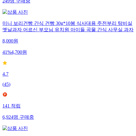
249
명
구매중
미니 보리건빵 간식 건빵 30g*10봉 식사대용 주전부리 탕비실
옛날과자 어르신 부모님 유치원 아이들 곡물 간식 사무실 과자
8,000
원
41
%
4,700
원
4.7
(
45
)
141
적립
6,924
명
구매중