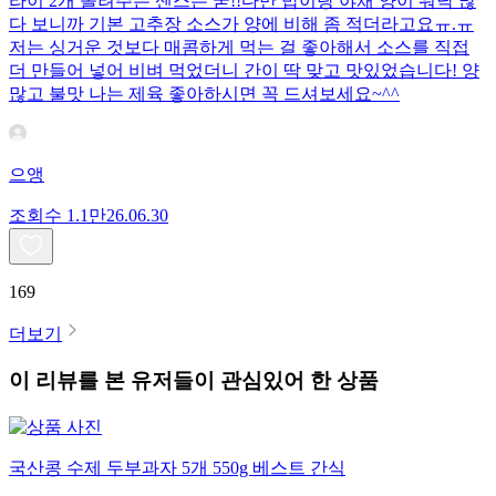
라이 2개 올려주는 센스는 굳!! ​다만 밥이랑 야채 양이 워낙 많
다 보니까 기본 고추장 소스가 양에 비해 좀 적더라고요ㅠ.ㅠ
저는 싱거운 것보다 매콤하게 먹는 걸 좋아해서 소스를 직접
더 만들어 넣어 비벼 먹었더니 간이 딱 맞고 맛있었습니다! 양
많고 불맛 나는 제육 좋아하시면 꼭 드셔보세요~^^
으앵
조회수
1.1만
26.06.30
169
더보기
이 리뷰를 본 유저들이 관심있어 한 상품
국산콩 수제 두부과자 5개 550g 베스트 간식