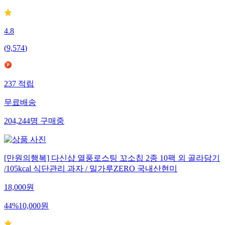
4.8
(
9,574
)
237
적립
무료배송
204,244
명
구매중
[만원의행복] 다신샵 열풍로스팅 꼬소칩 2종 10팩 외 골라담기
/105kcal 식단관리 과자 / 밀가루ZERO 국내산현미
18,000
원
44
%
10,000
원