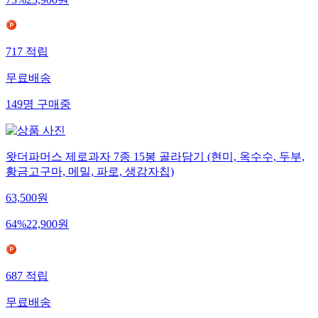
73
%
23,900
원
717
적립
무료배송
149
명
구매중
왓더파머스 제로과자 7종 15봉 골라담기 (현미, 옥수수, 두부,
황금고구마, 메밀, 파로, 생감자칩)
63,500
원
64
%
22,900
원
687
적립
무료배송