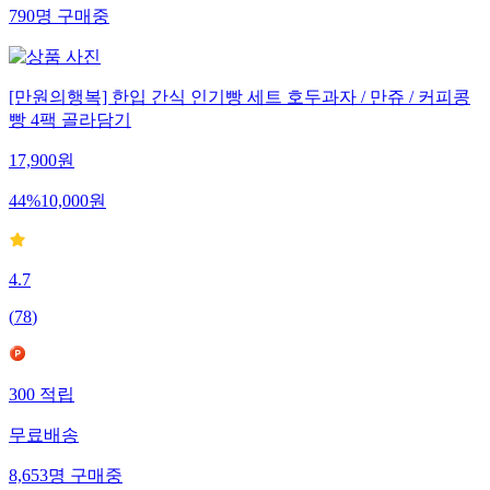
790
명
구매중
[만원의행복] 한입 간식 인기빵 세트 호두과자 / 만쥬 / 커피콩
빵 4팩 골라담기
17,900
원
44
%
10,000
원
4.7
(
78
)
300
적립
무료배송
8,653
명
구매중