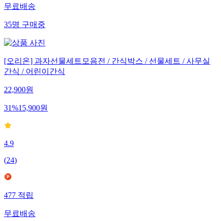
무료배송
35
명
구매중
[오리온] 과자선물세트모음전 / 간식박스 / 선물세트 / 사무실
간식 / 어린이간식
22,900
원
31
%
15,900
원
4.9
(
24
)
477
적립
무료배송