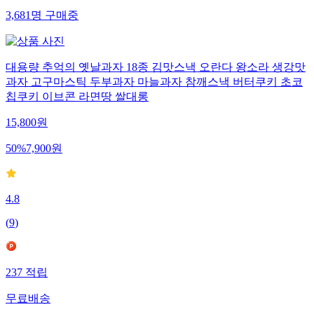
3,681
명
구매중
대용량 추억의 옛날과자 18종 김맛스낵 오란다 왕소라 생강맛
과자 고구마스틱 두부과자 마늘과자 참깨스낵 버터쿠키 초코
칩쿠키 이브콘 라면땅 쌀대롱
15,800
원
50
%
7,900
원
4.8
(
9
)
237
적립
무료배송