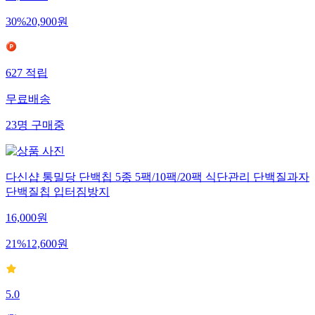
30
%
20,900
원
627
적립
무료배송
23
명
구매중
다신샵 통밀당 단백칩 5종 5팩/10팩/20팩 식단관리 단백질과자
단백질칩 입터짐방지
16,000
원
21
%
12,600
원
5.0