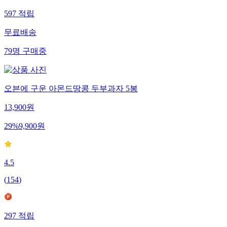
597
적립
무료배송
79
명
구매중
오븐에 구운 아몬드땅콩 두부과자 5봉
13,900
원
29
%
9,900
원
4.5
(
154
)
297
적립