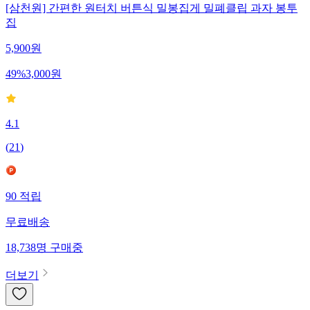
[삼천원] 간편한 원터치 버튼식 밀봉집게 밀폐클립 과자 봉투
집
5,900
원
49
%
3,000
원
4.1
(
21
)
90
적립
무료배송
18,738
명
구매중
더보기