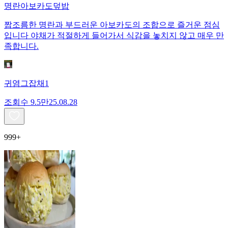
명란아보카도덮밥
짭조름한 명란과 부드러운 아보카도의 조합으로 즐거운 점심
입니다 야채가 적절하게 들어가서 식감을 놓치지 않고 매우 만
족합니다.
귀염그잡채1
조회수
9.5만
25.08.28
999+