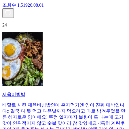
조회수
1,519
26.08.01
24
제육비빔밥
배달로 시킨 제육비빔밥인데 혼자먹기엔 양이 진짜 대박입니
다;; 결국 다 못 먹고 다음날까지 먹으려고 따로 남겨두었을 만
큼 혜자로운 양이에요! 뚜껑 열자마자 불향이 훅 나는데 고기
맛이 인위적이지 않고 숯불 맛이라 참 맛있네요~!특히 계란후