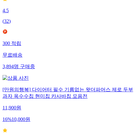
4.5
(
32
)
300
적립
무료배송
3,894
명
구매중
[만원의행복] 다이어터 필수 기름없는 왓더파머스 제로 두부
과자 옥수수칩 현미칩 카사바칩 모음전
11,900
원
16
%
10,000
원