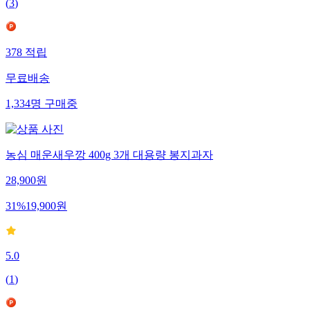
(
3
)
378
적립
무료배송
1,334
명
구매중
농심 매운새우깡 400g 3개 대용량 봉지과자
28,900
원
31
%
19,900
원
5.0
(
1
)