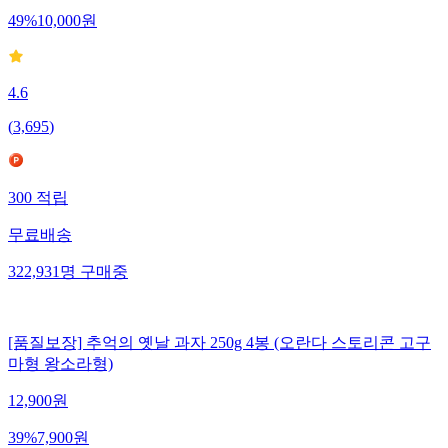
49
%
10,000
원
4.6
(
3,695
)
300
적립
무료배송
322,931
명
구매중
[품질보장] 추억의 옛날 과자 250g 4봉 (오란다 스토리콘 고구
마형 왕소라형)
12,900
원
39
%
7,900
원