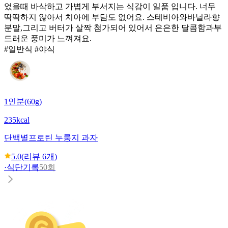
었을때 바삭하고 가볍게 부서지는 식감이 일품 입니다. 너무
딱딱하지 않아서 치아에 부담도 없어요. 스테비아와바닐라향
분말,그리고 버터가 살짝 첨가되어 있어서 은은한 달콤함과부
드러운 풍미가 느껴져요.
#일반식 #야식
1인분(60g)
235kcal
단백별
프로틴 누룽지 과자
5.0
(리뷰
6
개)
·
식단기록
50회