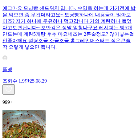
에그마요 모닝빵 샌드위치 입니다. 수영을 하는데 가기전에 밥
을 먹으면 좀 무겁더라고요~ 모닝빵하나에 내용물이 많아보
이죠? 저거 하나에 두유하나 먹고갑니다 거의 계란하나 들었
다고보면됩니다~ 포만감은 정말 엄청나구요 레시피는 빵5개
만드는데 계란5개랑 후추 마요네즈는 2큰술정도? 많이넣는걸
안좋아해요 설탕조금 소금조금 홀그레인머스터드 작은큰술
딱 요렇게 넣으면 됩니다.
똘맹
조회수
1.9만
25.08.29
999+