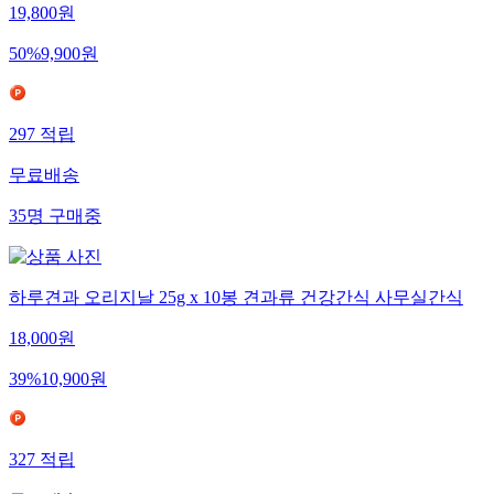
19,800
원
50
%
9,900
원
297
적립
무료배송
35
명
구매중
하루견과 오리지날 25g x 10봉 견과류 건강간식 사무실간식
18,000
원
39
%
10,900
원
327
적립