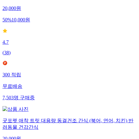
20,000
원
50
%
10,000
원
4.7
(
38
)
300
적립
무료배송
7,503
명
구매중
굿포펫 애착 트릿 대용량 동결건조 간식 (북어, 연어, 치킨) 반
려동물 건강간식