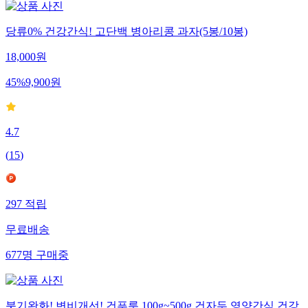
당류0% 건강간식! 고단백 병아리콩 과자(5봉/10봉)
18,000
원
45
%
9,900
원
4.7
(
15
)
297
적립
무료배송
677
명
구매중
붓기완화! 변비개선! 건푸룬 100g~500g 건자두 영양간식 건강