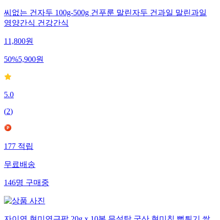
씨없는 건자두 100g-500g 건푸룬 말린자두 건과일 말린과일
영양간식 건강간식
11,800
원
50
%
5,900
원
5.0
(
2
)
177
적립
무료배송
146
명
구매중