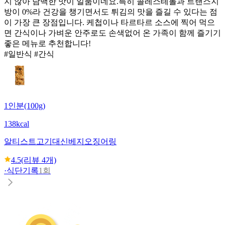
지 않아 담백한 맛이 일품이네요. ​특히 콜레스테롤과 트랜스지
방이 0%라 건강을 챙기면서도 튀김의 맛을 즐길 수 있다는 점
이 가장 큰 장점입니다. 케첩이나 타르타르 소스에 찍어 먹으
면 간식이나 가벼운 안주로도 손색없어 온 가족이 함께 즐기기
좋은 메뉴로 추천합니다!
#일반식 #간식
1인분(100g)
138kcal
알티스트
고기대신베지오징어링
4.5
(리뷰
4
개)
·
식단기록
1회