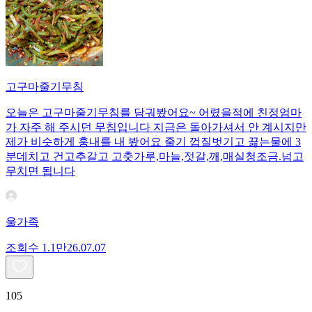
고구마줄기무침
오늘은 고구마줄기무침를 담궈봤어요~ 어렸을적에 친정엄마
가 자주 해 주시던 무침입니다 지금은 돌아가셔서 안 계시지만
제가 비슷하게 훙내를 내 봤어요 줄기 껍질벗기고 끓는물에 3
분데치고 건고추갈고 고춧가루,마늘,젓갈,깨,매실청조금.넘고
무치면 됩니다
울가족
조회수
1.1만
26.07.07
105