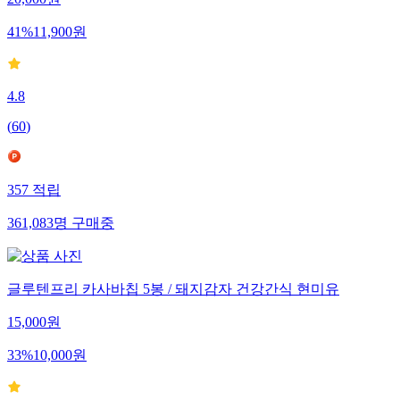
20,000
원
41
%
11,900
원
4.8
(
60
)
357
적립
361,083
명
구매중
글루텐프리 카사바칩 5봉 / 돼지감자 건강간식 현미유
15,000
원
33
%
10,000
원