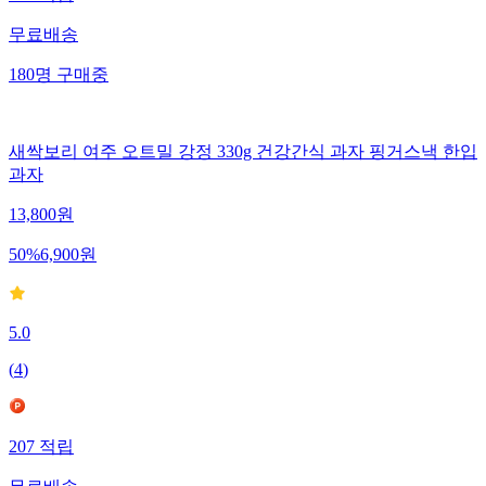
무료배송
180
명
구매중
새싹보리 여주 오트밀 강정 330g 건강간식 과자 핑거스낵 한입
과자
13,800
원
50
%
6,900
원
5.0
(
4
)
207
적립