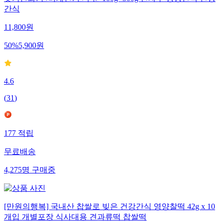
간식
11,800
원
50
%
5,900
원
4.6
(
31
)
177
적립
무료배송
4,275
명
구매중
[만원의행복] 국내산 찹쌀로 빚은 건강간식 영양찰떡 42g x 10
개입 개별포장 식사대용 견과류떡 찹쌀떡