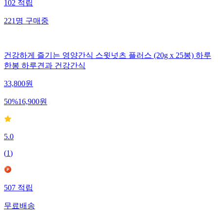
102
적립
221
명
구매중
건강하게 즐기는 영양간식 스윗넛츠 플러스 (20g x 25봉) 하루
한봉 하루견과 건강간식
33,800
원
50
%
16,900
원
5.0
(
1
)
507
적립
무료배송