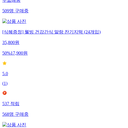
무료배송
509
명
구매중
[식혜증정] 웰빙 건강간식 말랑 잔기지떡 (24개입)
35,800
원
50
%
17,900
원
5.0
(
1
)
537
적립
568
명
구매중