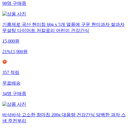
98
명
구매중
기름제로 국산 현미칩 60g x 5개 열풍에 구운 현미과자 쌀과자
무설탕 다이어트 저칼로리 어린이 건강간식
15,000
원
21
%
11,900
원
357
적립
무료배송
34
명
구매중
바삭바삭 고소한 참마칩 200g 대용량 건강간식 담백한 과자 스
낵 주전부리