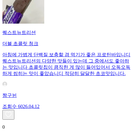
퀘스트뉴트리션
더블 초콜릿 청크
아침에 가볍게 단백질 보충할 겸 먹기가 좋은 프로틴바입니디
퀘스트뉴트리션의 다양한 맛들이 있는데 그 중에서도 좋아하
는 맛입니다 초콜릿칩이 큼직한 게 많이 들어있어서 오독오독
하게 씹히는 맛이 좋았습니디 적당히 달달한 초코맛입니다.
짱구뉜
조회수
60
26.04.12
0