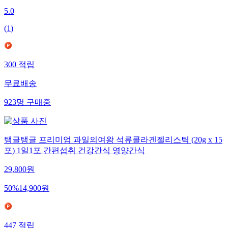
5.0
(
1
)
300
적립
무료배송
923
명
구매중
탱글탱글 프리미엄 과일의여왕 석류콜라겐젤리스틱 (20g x 15
포) 1일1포 간편섭취 건강간식 영양간식
29,800
원
50
%
14,900
원
447
적립