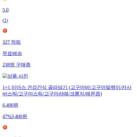
5.0
(
1
)
327
적립
무료배송
238
명
구매중
1+1 이더스 건강간식 골라담기 (고구마바/고구마말랭이/카사
바스틱/고구마스틱/고구마라떼/크룽지/레몬즙)
6,400
원
47
%
3,400
원