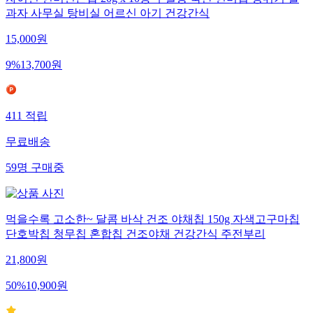
자이연 현미연근팝 20g x 10봉 무설탕 국산 현미칩 뻥튀기 쌀
과자 사무실 탕비실 어르신 아기 건강간식
15,000
원
9
%
13,700
원
411
적립
무료배송
59
명
구매중
먹을수록 고소한~ 달콤 바삭 건조 야채칩 150g 자색고구마칩
단호박칩 청무칩 혼합칩 건조야채 건강간식 주전부리
21,800
원
50
%
10,900
원