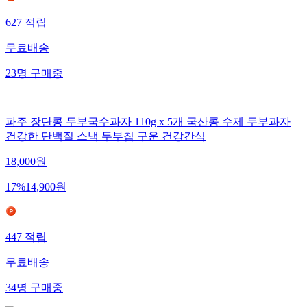
627
적립
무료배송
23
명
구매중
파주 장단콩 두부국수과자 110g x 5개 국산콩 수제 두부과자
건강한 단백질 스낵 두부칩 구운 건강간식
18,000
원
17
%
14,900
원
447
적립
무료배송
34
명
구매중