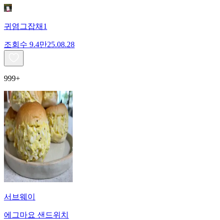
귀염그잡채1
조회수
9.4만
25.08.28
999+
서브웨이
에그마요 샌드위치