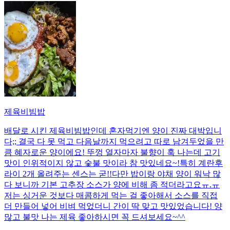
제육비빔밥
배달로 시킨 제육비빔밥인데 혼자먹기엔 양이 진짜 대박입니
다;; 결국 다 못 먹고 다음날까지 먹으려고 따로 남겨두었을 만
큼 혜자로운 양이에요! 뚜껑 열자마자 불향이 훅 나는데 고기
맛이 인위적이지 않고 숯불 맛이라 참 맛있네요~!특히 계란후
라이 2개 올려주는 센스는 굳!! ​다만 밥이랑 야채 양이 워낙 많
다 보니까 기본 고추장 소스가 양에 비해 좀 적더라고요ㅠ.ㅠ
저는 싱거운 것보다 매콤하게 먹는 걸 좋아해서 소스를 직접
더 만들어 넣어 비벼 먹었더니 간이 딱 맞고 맛있었습니다! 양
많고 불맛 나는 제육 좋아하시면 꼭 드셔보세요~^^