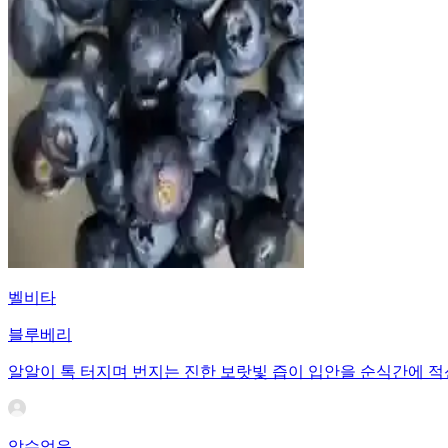
벨비타
블루베리
알알이 톡 터지며 번지는 진한 보랏빛 즙이 입안을 순식간에 적
알수없음