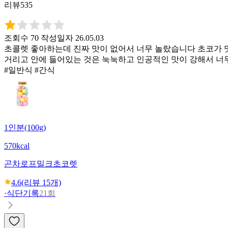
리뷰535
조회수 70
작성일자 26.05.03
초콜렛 좋아하는데 진짜 맛이 없어서 너무 놀랐습니다 초코가
거리고 안에 들어있는 것은 눅눅하고 인공적인 맛이 강해서 너
#일반식 #간식
1인분(100g)
570kcal
곤차로프
밀크초코렛
4.6
(리뷰
15
개)
·
식단기록
21회