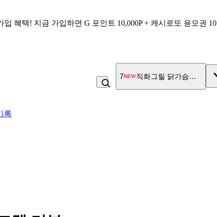
가입 혜택!
지금 가입하면
G 포인트 10,000P + 캐시로또 응모권 1
7
직화그릴 닭가슴살 큐브 
기록