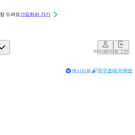
0장
드려요
가입하러 가기
칮ㄷ
마이페이지
로그인
캐시리뷰
친구초대 이벤트