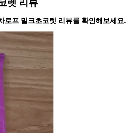
코렛 리뷰
차로프 밀크초코렛 리뷰를 확인해보세요.