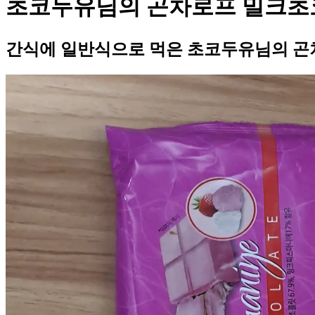
초코두유님의 곤차로프 밀크초
간식에 일반식으로 먹은 초코두유님의 곤