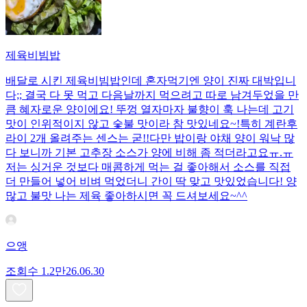
제육비빔밥
배달로 시킨 제육비빔밥인데 혼자먹기엔 양이 진짜 대박입니
다;; 결국 다 못 먹고 다음날까지 먹으려고 따로 남겨두었을 만
큼 혜자로운 양이에요! 뚜껑 열자마자 불향이 훅 나는데 고기
맛이 인위적이지 않고 숯불 맛이라 참 맛있네요~!특히 계란후
라이 2개 올려주는 센스는 굳!! ​다만 밥이랑 야채 양이 워낙 많
다 보니까 기본 고추장 소스가 양에 비해 좀 적더라고요ㅠ.ㅠ
저는 싱거운 것보다 매콤하게 먹는 걸 좋아해서 소스를 직접
더 만들어 넣어 비벼 먹었더니 간이 딱 맞고 맛있었습니다! 양
많고 불맛 나는 제육 좋아하시면 꼭 드셔보세요~^^
으앵
조회수
1.2만
26.06.30