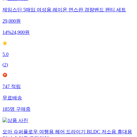
제임스딘 5매입 여성용 레이온 면스판 경량밴드 팬티 세트
29,000
원
14
%
24,900
원
5.0
(
2
)
747
적립
무료배송
185
명
구매중
오아 슈퍼플로우 여행용 헤어 드라이기 BLDC 저소음 휴대용