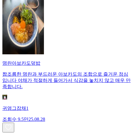
명란아보카도덮밥
짭조름한 명란과 부드러운 아보카도의 조합으로 즐거운 점심
입니다 야채가 적절하게 들어가서 식감을 놓치지 않고 매우 만
족합니다.
귀염그잡채1
조회수
9.5만
25.08.28