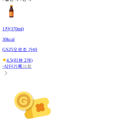
1잔(370ml)
30kcal
GS25
오르조 가바
4.5
(리뷰
2
개)
·
식단기록
31회