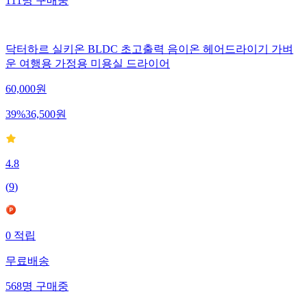
111
명
구매중
닥터하르 실키온 BLDC 초고출력 음이온 헤어드라이기 가벼
운 여행용 가정용 미용실 드라이어
60,000
원
39
%
36,500
원
4.8
(
9
)
0
적립
무료배송
568
명
구매중