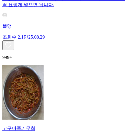
딱 요렇게 넣으면 됩니다.
똘맹
조회수
2.1만
25.08.29
999+
고구마줄기무침