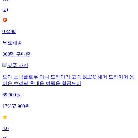
5.0
(
2
)
0
적립
무료배송
308
명
구매중
오아 소닉플로우 미니 드라이기 고속 BLDC 헤어 드라이어 음
이온 초경량 휴대용 여행용 항공모터
69,900
원
17
%
57,900
원
4.0