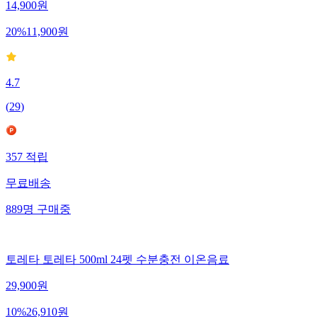
14,900
원
20
%
11,900
원
4.7
(
29
)
357
적립
무료배송
889
명
구매중
토레타 토레타 500ml 24펫 수분충전 이온음료
29,900
원
10
%
26,910
원