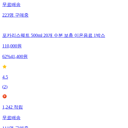
무료배송
223
명
구매중
포카리스웨트 500ml 20개 수분 보충 이온음료 1박스
110,000
원
62
%
41,400
원
4.5
(
2
)
1,242
적립
무료배송