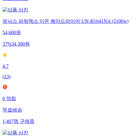
유닉스 파워맥스 이온 헤어드라이어 UN-B1641NA (2100w)
54,600
원
37
%
34,300
원
4.7
(
23
)
0
적립
무료배송
1,407
명
구매중