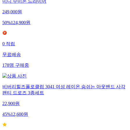
미니 수이온 드라이어
249,000
원
50
%
124,900
원
0
적립
무료배송
178
명
구매중
비버리힐즈폴로클럽 3041 여성 레이온 숨쉬는 아웃밴드 사각
팬티 드로즈 3종세트
22,900
원
45
%
12,600
원