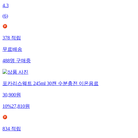
4.3
(
6
)
378
적립
무료배송
488
명
구매중
포카리스웨트 245ml 30캔 수분충전 이온음료
30,900
원
10
%
27,810
원
834
적립