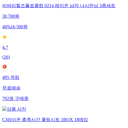
비버리힐즈폴로클럽 0214 레이온 남자 나시런닝 3종세트
30,700
원
46
%
16,500
원
4.7
(
26
)
495
적립
무료배송
792
명
구매중
CJ라이온 휴족시간 쿨링시트 1BOX 18매입