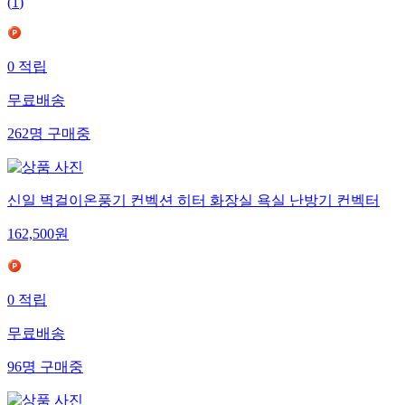
(
1
)
0
적립
무료배송
262
명
구매중
신일 벽걸이온풍기 컨벡션 히터 화장실 욕실 난방기 컨벡터
162,500
원
0
적립
무료배송
96
명
구매중