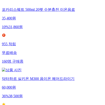
포카리스웨트 500ml 20펫 수분충전 이온음료
35,400
원
10
%
31,860
원
955
적립
무료배송
160
명
구매중
닥터하르 실키온 M300 음이온 헤어드라이기
60,000
원
36
%
38,500
원