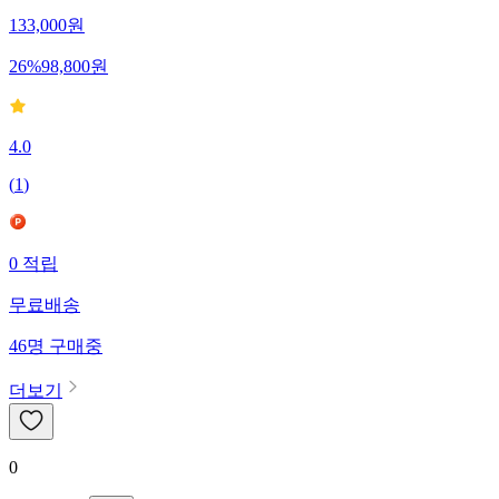
133,000
원
26
%
98,800
원
4.0
(
1
)
0
적립
무료배송
46
명
구매중
더보기
0