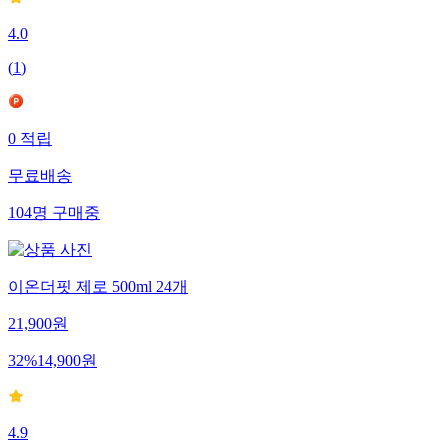
4.0
(
1
)
0
적립
무료배송
104
명
구매중
이온더핏 제로 500ml 24개
21,900
원
32
%
14,900
원
4.9