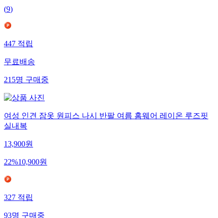
(
9
)
447
적립
무료배송
215
명
구매중
여성 인견 잠옷 원피스 나시 반팔 여름 홈웨어 레이온 루즈핏
실내복
13,900
원
22
%
10,900
원
327
적립
93
명
구매중