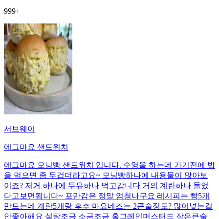
999+
서브웨이
에그마요 샌드위치
에그마요 모닝빵 샌드위치 입니다. 수영을 하는데 가기전에 밥
을 먹으면 좀 무겁더라고요~ 모닝빵하나에 내용물이 많아보
이죠? 저거 하나에 두유하나 먹고갑니다 거의 계란하나 들었
다고보면됩니다~ 포만감은 정말 엄청나구요 레시피는 빵5개
만드는데 계란5개랑 후추 마요네즈는 2큰술정도? 많이넣는걸
안좋아해요 설탕조금 소금조금 홀그레인머스터드 작은큰술