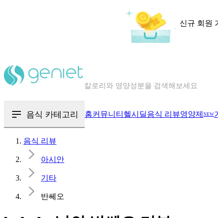
신규 회원 
칼로리와 영양성분을 검색해보세요
혈당 · 다이어트 음식 검색해보세요
음식 · 영양제 리뷰를 찾아보세요
음식 카테고리
홈
커뮤니티
헬시딜
음식 리뷰
영양제
NEW
음식 리뷰
아시안
기타
반쎄오