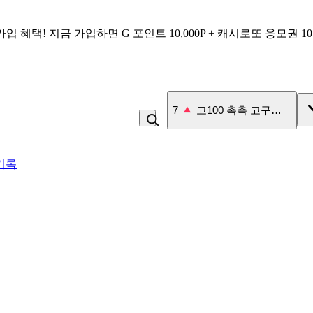
가입 혜택!
지금 가입하면
G 포인트 10,000P + 캐시로또 응모권 1
7
고100 촉촉 고구마 스틱
기록