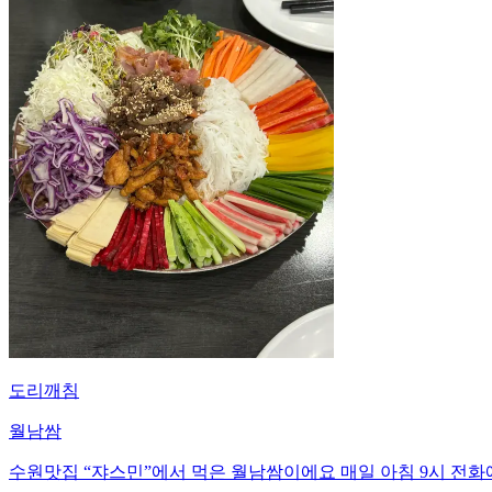
도리깨침
월남쌈
수원맛집 “쟈스민”에서 먹은 월남쌈이에요 매일 아침 9시 전화