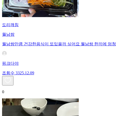
도리깨침
월남쌈
월남쌈만큼 건강한음식이 또있을까 싶어요 월남쌈 한끼에 엄청
핑크다야
조회수
33
25.12.09
0