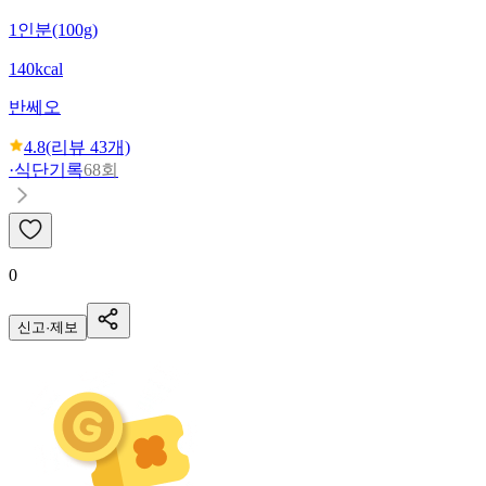
1인분(100g)
140kcal
반쎄오
4.8
(리뷰
43
개)
·
식단기록
68회
0
신고·제보