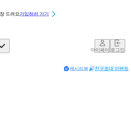
0장
드려요
가입하러 가기
마이페이지
로그인
캐시리뷰
친구초대 이벤트