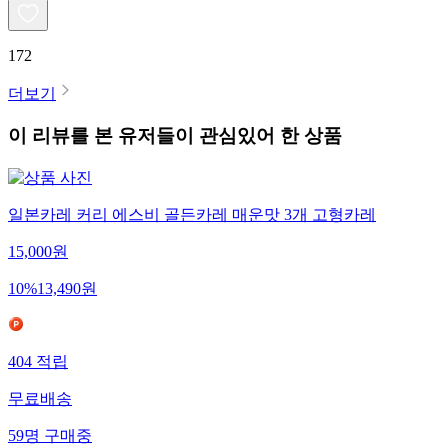
172
더보기
이 리뷰를 본 유저들이 관심있어 한 상품
일본카레 커리 에스비 골든카레 매운맛 3개 고형카레
15,000
원
10
%
13,490
원
404
적립
무료배송
59
명
구매중