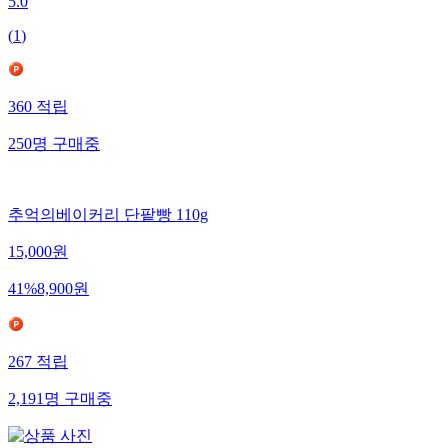
5.0
(
1
)
360
적립
250
명
구매중
추억의베이커리 단팥빵 110g
15,000
원
41
%
8,900
원
267
적립
2,191
명
구매중