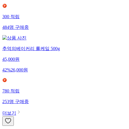
300
적립
484
명
구매중
추억의베이커리 롤케잌 500g
45,000
원
42
%
26,000
원
780
적립
253
명
구매중
더보기