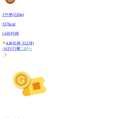
1인분(220g)
337kcal
나라
카레
4.8
(리뷰
312
개)
·
식단기록
7.4만+