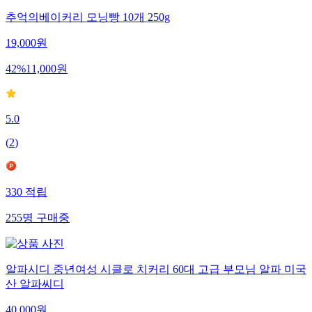
추억의베이커리 모닝빵 10개 250g
19,000
원
42
%
11,000
원
5.0
(
2
)
330
적립
255
명
구매중
알파시디 중년여성 시클로 치커리 60대 고급 부모님 알파 미국
산 알파씨디