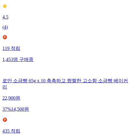
4.5
(
4
)
119
적립
1,453
명
구매중
로만 소금빵 65g x 10 촉촉하고 짭짤한 고소함 소금빵 베이커
리
22,900
원
37
%
14,500
원
435
적립