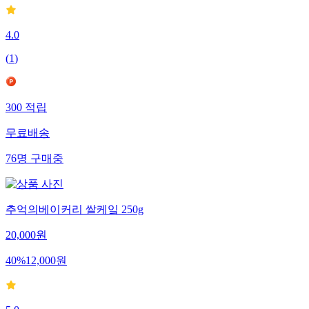
4.0
(
1
)
300
적립
무료배송
76
명
구매중
추억의베이커리 쌀케잌 250g
20,000
원
40
%
12,000
원