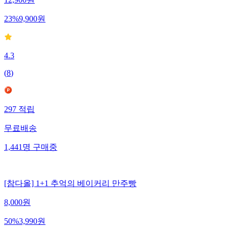
12,900
원
23
%
9,900
원
4.3
(
8
)
297
적립
무료배송
1,441
명
구매중
[참다올] 1+1 추억의 베이커리 만주빵
8,000
원
50
%
3,990
원