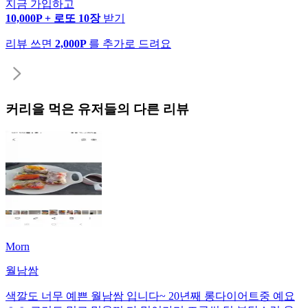
지금 가입하고
10,000P + 로또 10장
받기
리뷰 쓰면
2,000P
를 추가로 드려요
커리
을 먹은 유저들의 다른 리뷰
Morn
월남쌈
색깔도 너무 예쁜 월남쌈 입니다~ 20년째 롱다이어트중 예요