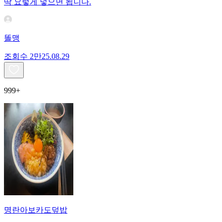
딱 요렇게 넣으면 됩니다.
똘맹
조회수
2만
25.08.29
999+
명란아보카도덮밥