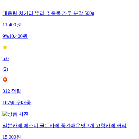
대용량 치커리 뿌리 추출물 가루 분말 500g
11,400
원
9
%
10,400
원
5.0
(
2
)
312
적립
107
명
구매중
일본카레 에스비 골든카레 중간매운맛 3개 고형카레 커리
15,000
원