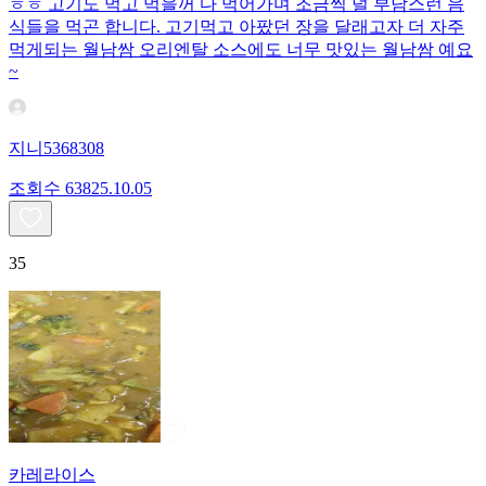
ㅎㅎ 고기도 먹고 먹을꺼 다 먹어가며 조금씩 덜 부담스런 음
식들을 먹곤 합니다. 고기먹고 아팠던 장을 달래고자 더 자주
먹게되는 월남쌈 오리엔탈 소스에도 너무 맛있는 월남쌈 예요
~
지니5368308
조회수
638
25.10.05
35
카레라이스