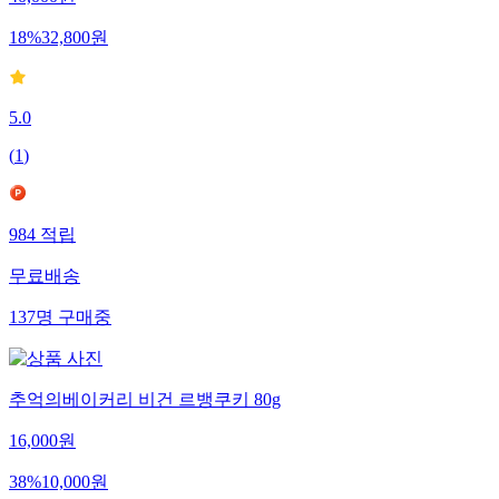
40,000
원
18
%
32,800
원
5.0
(
1
)
984
적립
무료배송
137
명
구매중
추억의베이커리 비건 르뱅쿠키 80g
16,000
원
38
%
10,000
원