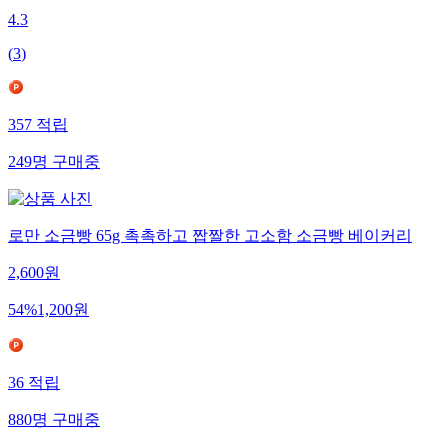
4.3
(
3
)
357
적립
249
명
구매중
로만 소금빵 65g 촉촉하고 짭짤한 고소함 소금빵 베이커리
2,600
원
54
%
1,200
원
36
적립
880
명
구매중