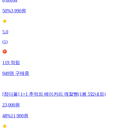
8,000
원
50
%
3,990
원
5.0
(
1
)
119
적립
949
명
구매중
[참다올] 1+1 추억의 베이커리 깨찰빵(1봉 5입내외)
23,000
원
48
%
11,900
원