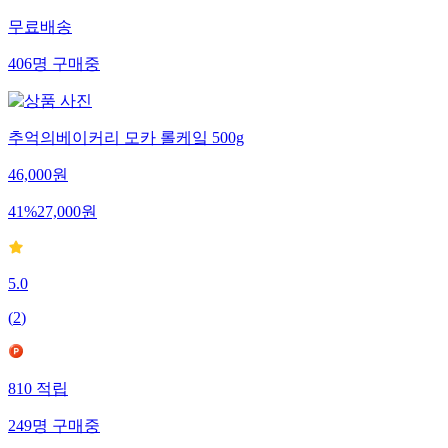
무료배송
406
명
구매중
추억의베이커리 모카 롤케잌 500g
46,000
원
41
%
27,000
원
5.0
(
2
)
810
적립
249
명
구매중