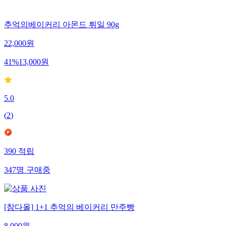
추억의베이커리 아몬드 튀일 90g
22,000
원
41
%
13,000
원
5.0
(
2
)
390
적립
347
명
구매중
[참다올] 1+1 추억의 베이커리 만주빵