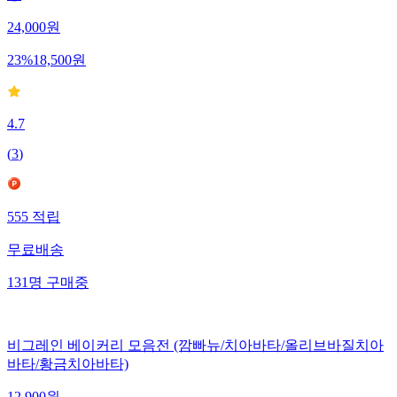
24,000
원
23
%
18,500
원
4.7
(
3
)
555
적립
무료배송
131
명
구매중
비그레인 베이커리 모음전 (깜빠뉴/치아바타/올리브바질치아
바타/황금치아바타)