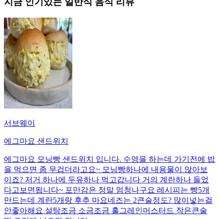
지금 인기있는
일반식
음식 리뷰
서브웨이
에그마요 샌드위치
에그마요 모닝빵 샌드위치 입니다. 수영을 하는데 가기전에 밥
을 먹으면 좀 무겁더라고요~ 모닝빵하나에 내용물이 많아보
이죠? 저거 하나에 두유하나 먹고갑니다 거의 계란하나 들었
다고보면됩니다~ 포만감은 정말 엄청나구요 레시피는 빵5개
만드는데 계란5개랑 후추 마요네즈는 2큰술정도? 많이넣는걸
안좋아해요 설탕조금 소금조금 홀그레인머스터드 작은큰술