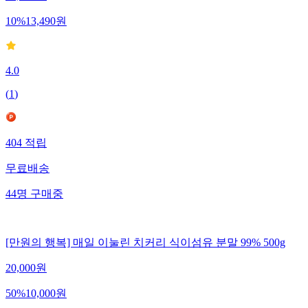
10
%
13,490
원
4.0
(
1
)
404
적립
무료배송
44
명
구매중
[만원의 행복] 매일 이눌린 치커리 식이섬유 분말 99% 500g
20,000
원
50
%
10,000
원