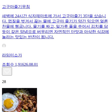
고구마줄기무침
새벽에 24시간 식자재마트에 가서 고구마줄기 3단을 샀습니
다. 껍질을 벗겨서 끓는 물에 고구마 줄기가 약간 익으면 얼른
찬물에 헹굽니다. 물기를 짜고, 밀가루 풀을 쑤어서 김치를 담
듯이 갖은 양념으로 버무리면 자연적인 단맛과 아삭한 식감에
놀라는 맛있는 반찬이 됩니다.
라임미소가
조회수
1,916
26.08.01
28