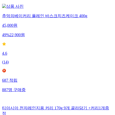
추억의베이커리 플레인 바스크치즈케이크 400g
45,000
원
49
%
22,900
원
4.6
(
14
)
687
적립
887
명
구매중
티아시아 전자레인지용 커리 170g 9개 골라담기 +커리1개증
정