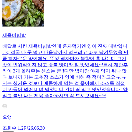
제육비빔밥
배달로 시킨 제육비빔밥인데 혼자먹기엔 양이 진짜 대박입니
다;; 결국 다 못 먹고 다음날까지 먹으려고 따로 남겨두었을 만
큼 혜자로운 양이에요! 뚜껑 열자마자 불향이 훅 나는데 고기
맛이 인위적이지 않고 숯불 맛이라 참 맛있네요~!특히 계란후
라이 2개 올려주는 센스는 굳!! ​다만 밥이랑 야채 양이 워낙 많
다 보니까 기본 고추장 소스가 양에 비해 좀 적더라고요ㅠ.ㅠ
저는 싱거운 것보다 매콤하게 먹는 걸 좋아해서 소스를 직접
더 만들어 넣어 비벼 먹었더니 간이 딱 맞고 맛있었습니다! 양
많고 불맛 나는 제육 좋아하시면 꼭 드셔보세요~^^
으앵
조회수
1.2만
26.06.30