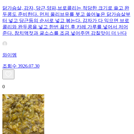
닭가슴살, 감자, 당근,양파,브로콜리는 적당한 크기로 쓸고 완
두콩도 준비한다. 먼저 올리브유를 붓고 쓸어놓은 닭가슴살부
터 넣고 당근등의 순서로 넣고 볶는다. 감자가 다 익으면 브로
콜리와 완두콩을 넣고 한번 끓인 후 카레 가루를 넣어서 저어
준다. 참치액젓과 굴소스를 조금 넣어주면 감칠맛이 더 난다
와이엠
조회수
39
26.07.30
0