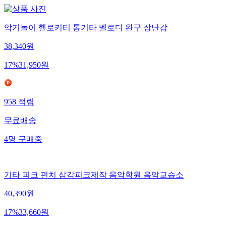
악기놀이 헬로키티 통기타 멜로디 완구 장난감
38,340
원
17
%
31,950
원
958
적립
무료배송
4
명
구매중
기타 피크 펀치 삼각피크제작 음악학원 음악교습소
40,390
원
17
%
33,660
원