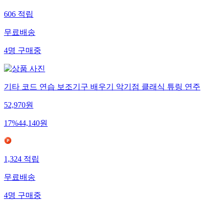
606
적립
무료배송
4
명
구매중
기타 코드 연습 보조기구 배우기 악기점 클래식 튜링 연주
52,970
원
17
%
44,140
원
1,324
적립
무료배송
4
명
구매중