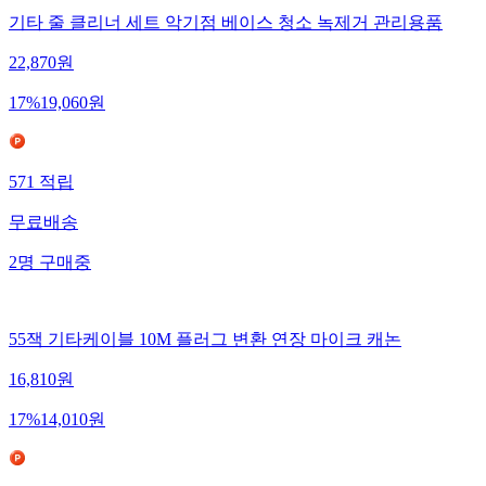
기타 줄 클리너 세트 악기점 베이스 청소 녹제거 관리용품
22,870
원
17
%
19,060
원
571
적립
무료배송
2
명
구매중
55잭 기타케이블 10M 플러그 변환 연장 마이크 캐논
16,810
원
17
%
14,010
원