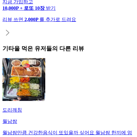
지금 가입하고
10,000P + 로또 10장
받기
리뷰 쓰면
2,000P
를 추가로 드려요
기타
을 먹은 유저들의 다른 리뷰
도리깨침
월남쌈
월남쌈만큼 건강한음식이 또있을까 싶어요 월남쌈 한끼에 엄