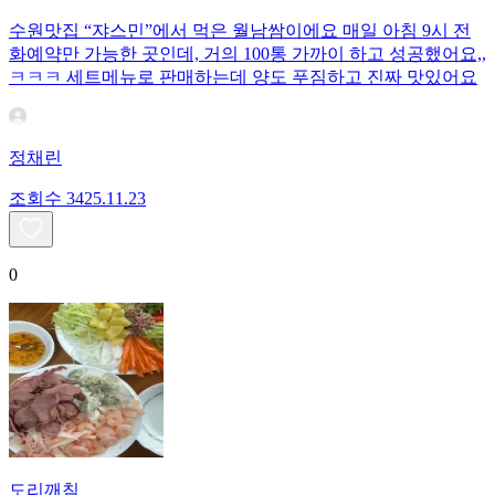
수원맛집 “쟈스민”에서 먹은 월남쌈이에요 매일 아침 9시 전
화예약만 가능한 곳인데, 거의 100통 가까이 하고 성공했어요,,
ㅋㅋㅋ 세트메뉴로 판매하는데 양도 푸짐하고 진짜 맛있어요
정채린
조회수
34
25.11.23
0
도리깨침