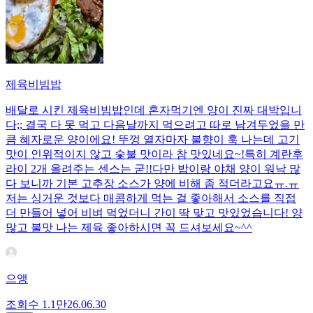
제육비빔밥
배달로 시킨 제육비빔밥인데 혼자먹기엔 양이 진짜 대박입니
다;; 결국 다 못 먹고 다음날까지 먹으려고 따로 남겨두었을 만
큼 혜자로운 양이에요! 뚜껑 열자마자 불향이 훅 나는데 고기
맛이 인위적이지 않고 숯불 맛이라 참 맛있네요~!특히 계란후
라이 2개 올려주는 센스는 굳!! ​다만 밥이랑 야채 양이 워낙 많
다 보니까 기본 고추장 소스가 양에 비해 좀 적더라고요ㅠ.ㅠ
저는 싱거운 것보다 매콤하게 먹는 걸 좋아해서 소스를 직접
더 만들어 넣어 비벼 먹었더니 간이 딱 맞고 맛있었습니다! 양
많고 불맛 나는 제육 좋아하시면 꼭 드셔보세요~^^
으앵
조회수
1.1만
26.06.30