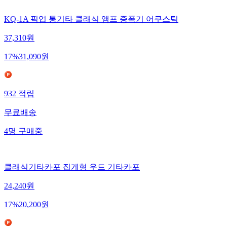
KQ-1A 픽업 통기타 클래식 앰프 증폭기 어쿠스틱
37,310
원
17
%
31,090
원
932
적립
무료배송
4
명
구매중
클래식기타카포 집게형 우드 기타카포
24,240
원
17
%
20,200
원