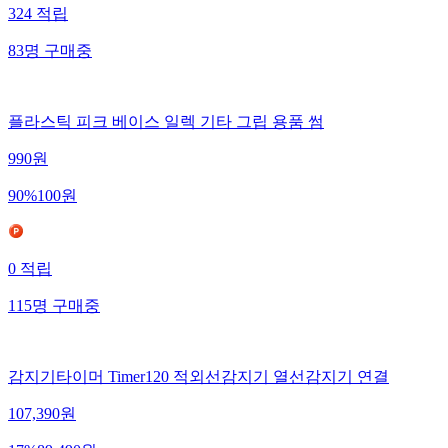
324
적립
83
명
구매중
플라스틱 피크 베이스 일렉 기타 그립 용품 썸
990
원
90
%
100
원
0
적립
115
명
구매중
감지기타이머 Timer120 적외선감지기 열선감지기 연결
107,390
원