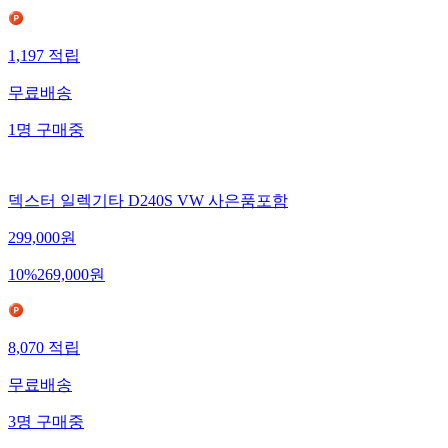
1,197
적립
무료배송
1
명
구매중
덱스터 일렉기타 D240S VW 사은품포함
299,000
원
10
%
269,000
원
8,070
적립
무료배송
3
명
구매중