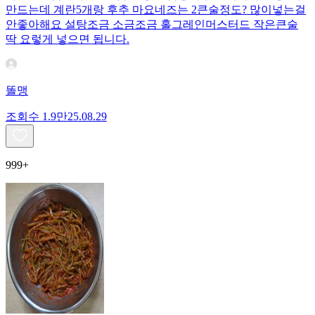
만드는데 계란5개랑 후추 마요네즈는 2큰술정도? 많이넣는걸
안좋아해요 설탕조금 소금조금 홀그레인머스터드 작은큰술
딱 요렇게 넣으면 됩니다.
똘맹
조회수
1.9만
25.08.29
999+