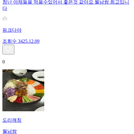
청난 야채들을 먹을수있어서 좋은것 같아요 월남쌈 최고입니
다
핑크다야
조회수
34
25.12.09
0
도리깨침
월남쌈