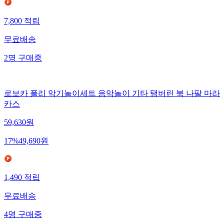
7,800
적립
무료배송
2
명
구매중
로보카 폴리 악기놀이세트 음악놀이 기타 탬버린 북 나팔 마라
카스
59,630
원
17
%
49,690
원
1,490
적립
무료배송
4
명
구매중