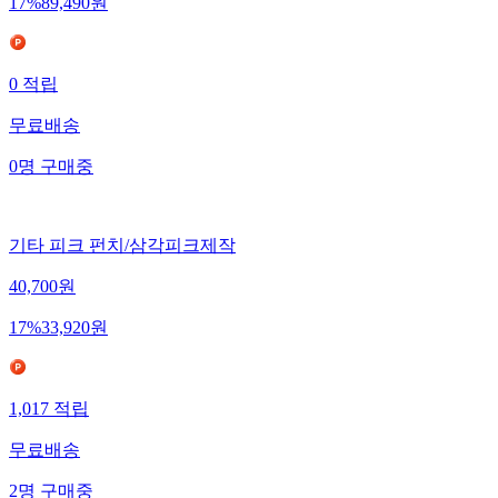
17
%
89,490
원
0
적립
무료배송
0
명
구매중
기타 피크 펀치/삼각피크제작
40,700
원
17
%
33,920
원
1,017
적립
무료배송
2
명
구매중