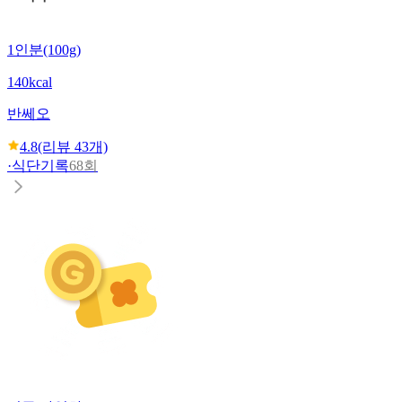
1인분(100g)
140kcal
반쎄오
4.8
(리뷰
43
개)
·
식단기록
68회