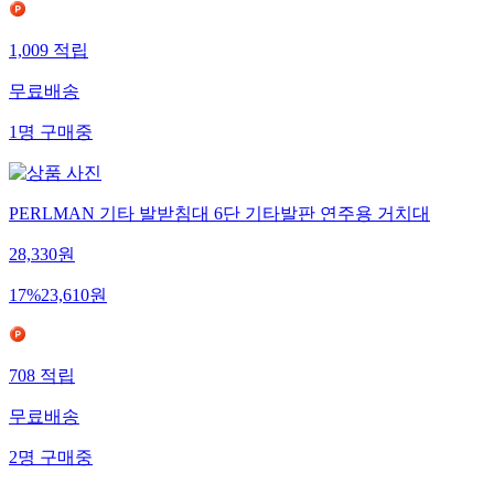
1,009
적립
무료배송
1
명
구매중
PERLMAN 기타 발받침대 6단 기타발판 연주용 거치대
28,330
원
17
%
23,610
원
708
적립
무료배송
2
명
구매중