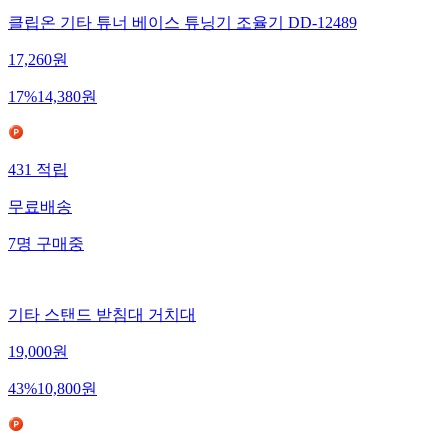
클립온 기타 튜너 베이스 튜닝기 조율기 DD-12489
17,260
원
17
%
14,380
원
431
적립
무료배송
7
명
구매중
기타 스탠드 받침대 거치대
19,000
원
43
%
10,800
원