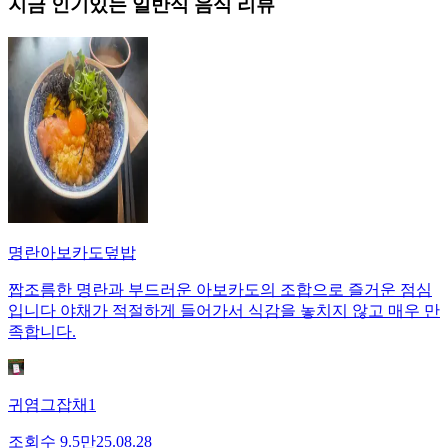
지금 인기있는
일반식
음식 리뷰
명란아보카도덮밥
짭조름한 명란과 부드러운 아보카도의 조합으로 즐거운 점심
입니다 야채가 적절하게 들어가서 식감을 놓치지 않고 매우 만
족합니다.
귀염그잡채1
조회수
9.5만
25.08.28