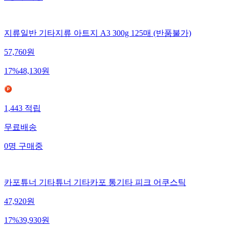
지류일반 기타지류 아트지 A3 300g 125매 (반품불가)
57,760
원
17
%
48,130
원
1,443
적립
무료배송
0
명
구매중
카포튜너 기타튜너 기타카포 통기타 피크 어쿠스틱
47,920
원
17
%
39,930
원