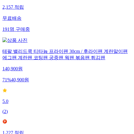
2,157
적립
무료배송
191
명
구매중
테팔 밸리드쿡 티타늄 프라이팬 30cm / 후라이팬 계란말이팬
에그팬 계란팬 코팅팬 궁중팬 웍팬 볶음팬 튀김팬
140,900
원
71
%
40,900
원
5.0
(
2
)
1,227
적립