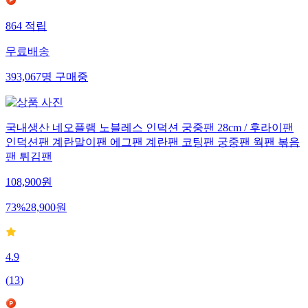
864
적립
무료배송
393,067
명
구매중
국내생산 네오플램 노블레스 인덕션 궁중팬 28cm / 후라이팬
인덕션팬 계란말이팬 에그팬 계란팬 코팅팬 궁중팬 웍팬 볶음
팬 튀김팬
108,900
원
73
%
28,900
원
4.9
(
13
)