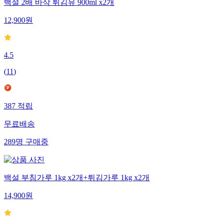
백설 2배 바삭 튀김유 900ml x2개
12,900
원
4.5
(
11
)
387
적립
무료배송
289
명
구매중
백설 부침가루 1kg x2개+튀김가루 1kg x2개
14,900
원