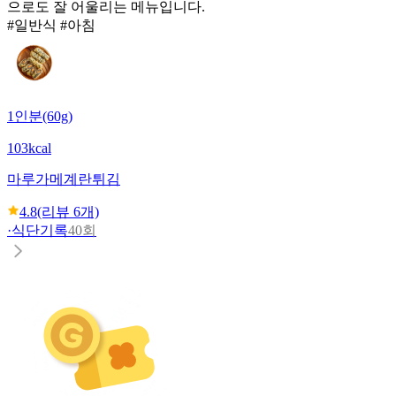
으로도 잘 어울리는 메뉴입니다.
#일반식 #아침
1인분(60g)
103kcal
마루가메
계란튀김
4.8
(리뷰
6
개)
·
식단기록
40회