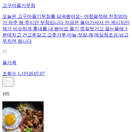
고구마줄기무침
오늘은 고구마줄기무침를 담궈봤어요~ 어렸을적에 친정엄마
가 자주 해 주시던 무침입니다 지금은 돌아가셔서 안 계시지만
제가 비슷하게 훙내를 내 봤어요 줄기 껍질벗기고 끓는물에 3
분데치고 건고추갈고 고춧가루,마늘,젓갈,깨,매실청조금.넘고
무치면 됩니다
울가족
조회수
1.1만
26.07.07
105