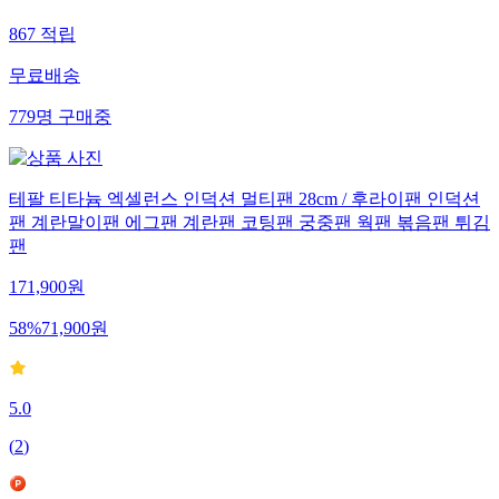
867
적립
무료배송
779
명
구매중
테팔 티타늄 엑셀런스 인덕션 멀티팬 28cm / 후라이팬 인덕션
팬 계란말이팬 에그팬 계란팬 코팅팬 궁중팬 웍팬 볶음팬 튀김
팬
171,900
원
58
%
71,900
원
5.0
(
2
)