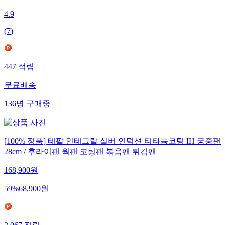
4.9
(
7
)
447
적립
무료배송
136
명
구매중
[100% 정품] 테팔 인테그랄 실버 인덕션 티타늄코팅 IH 궁중팬
28cm / 후라이팬 웍팬 코팅팬 볶음팬 튀김팬
168,900
원
59
%
68,900
원