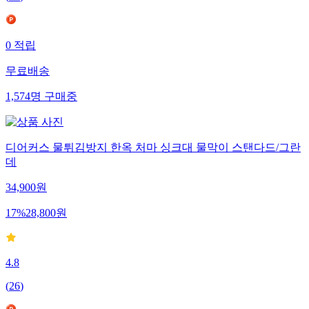
0
적립
무료배송
1,574
명
구매중
디어커스 물튀김방지 한옥 처마 싱크대 물막이 스탠다드/그란
데
34,900
원
17
%
28,800
원
4.8
(
26
)