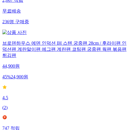
2,067
적립
무료배송
236
명
구매중
브로덴하우스 에덴 인덕션 IH 스텐 궁중팬 28cm / 후라이팬 인
덕션팬 계란말이팬 에그팬 계란팬 코팅팬 궁중팬 웍팬 볶음팬
튀김팬
44,900
원
45
%
24,900
원
4.5
(
2
)
747
적립