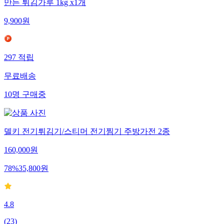
만든 튀김가루 1kg x1개
9,900
원
297
적립
무료배송
10
명
구매중
델키 전기튀김기/스티머 전기찜기 주방가전 2종
160,000
원
78
%
35,800
원
4.8
(
23
)