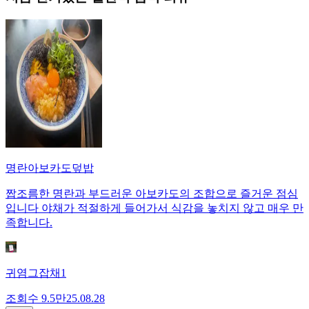
명란아보카도덮밥
짭조름한 명란과 부드러운 아보카도의 조합으로 즐거운 점심
입니다 야채가 적절하게 들어가서 식감을 놓치지 않고 매우 만
족합니다.
귀염그잡채1
조회수
9.5만
25.08.28