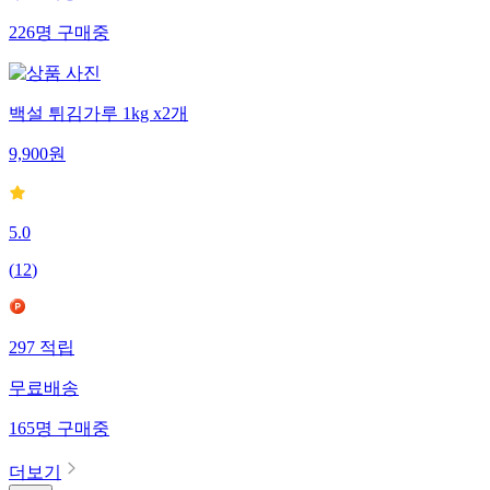
226
명
구매중
백설 튀김가루 1kg x2개
9,900
원
5.0
(
12
)
297
적립
무료배송
165
명
구매중
더보기