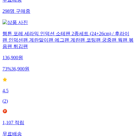
298
명
구매중
햄튼 포레 세라믹 인덕션 소테팬 2종세트 (24+26cm) / 후라이
팬 인덕션팬 계란말이팬 에그팬 계란팬 코팅팬 궁중팬 웍팬 볶
음팬 튀김팬
136,900
원
73
%
36,900
원
4.5
(
2
)
1,107
적립
무료배송