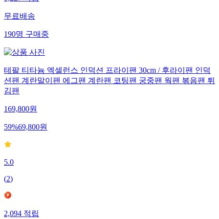
무료배송
190
명
구매중
테팔 티타늄 엑셀런스 인덕션 프라이팬 30cm / 후라이팬 인덕
션팬 계란말이팬 에그팬 계란팬 코팅팬 궁중팬 웍팬 볶음팬 튀
김팬
169,800
원
59
%
69,800
원
5.0
(
2
)
2,094
적립