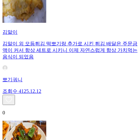
김말이
김말이 외 모듬튀김 떡뽀기랑 추가로 시킨 튀김 배달은 주문금
액이 커서 항상 세트로 시키니 이제 자연스럽게 항상 가치먹는
음식이 되었음
뽀기궈니
조회수
41
25.12.12
0