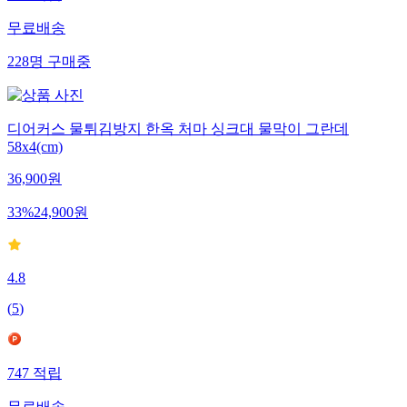
무료배송
228
명
구매중
디어커스 물튀김방지 한옥 처마 싱크대 물막이 그란데
58x4(cm)
36,900
원
33
%
24,900
원
4.8
(
5
)
747
적립
무료배송