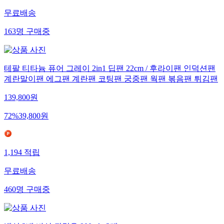
무료배송
163
명
구매중
테팔 티타늄 퓨어 그레이 2in1 딥팬 22cm / 후라이팬 인덕션팬
계란말이팬 에그팬 계란팬 코팅팬 궁중팬 웍팬 볶음팬 튀김팬
139,800
원
72
%
39,800
원
1,194
적립
무료배송
460
명
구매중