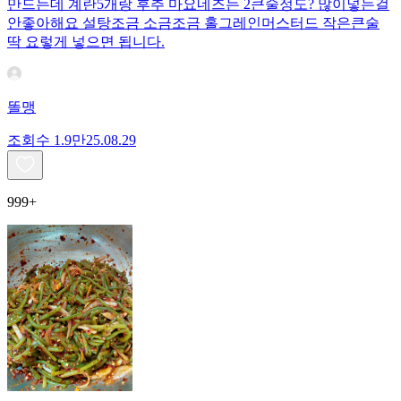
만드는데 계란5개랑 후추 마요네즈는 2큰술정도? 많이넣는걸
안좋아해요 설탕조금 소금조금 홀그레인머스터드 작은큰술
딱 요렇게 넣으면 됩니다.
똘맹
조회수
1.9만
25.08.29
999+