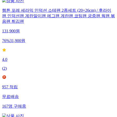
햄튼 포레 세라믹 인덕션 소테팬 2종세트 (20+26cm) / 후라이
팬 인덕션팬 계란말이팬 에그팬 계란팬 코팅팬 궁중팬 웍팬 볶
음팬 튀김팬
131,900
원
76
%
31,900
원
4.0
(
2
)
957
적립
무료배송
167
명
구매중