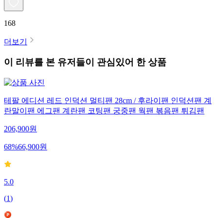
168
더보기
이 리뷰를 본 유저들이 관심있어 한 상품
테팔 에디션 레드 인덕션 멀티팬 28cm / 후라이팬 인덕션팬 계
란말이팬 에그팬 계란팬 코팅팬 궁중팬 웍팬 볶음팬 튀김팬
206,900
원
68
%
66,900
원
5.0
(
1
)