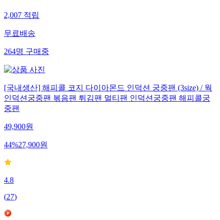
2,007
적립
무료배송
264
명
구매중
[국내생산] 해피콜 코지 다이아몬드 인덕션 궁중팬 (3size) / 웍
인덕션궁중팬 볶음팬 튀김팬 멀티팬 인덕션궁중팬 해피콜궁
중팬
49,900
원
44
%
27,900
원
4.8
(
27
)