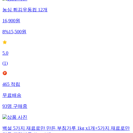
농심 튀김우동컵 12개
16,900
원
8
%
15,500
원
5.0
(
1
)
465
적립
무료배송
93
명
구매중
백설 5가지 재료로만 만든 부침가루 1kg x1개+5가지 재료로만