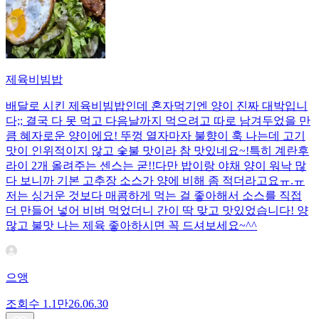
제육비빔밥
배달로 시킨 제육비빔밥인데 혼자먹기엔 양이 진짜 대박입니
다;; 결국 다 못 먹고 다음날까지 먹으려고 따로 남겨두었을 만
큼 혜자로운 양이에요! 뚜껑 열자마자 불향이 훅 나는데 고기
맛이 인위적이지 않고 숯불 맛이라 참 맛있네요~!특히 계란후
라이 2개 올려주는 센스는 굳!! ​다만 밥이랑 야채 양이 워낙 많
다 보니까 기본 고추장 소스가 양에 비해 좀 적더라고요ㅠ.ㅠ
저는 싱거운 것보다 매콤하게 먹는 걸 좋아해서 소스를 직접
더 만들어 넣어 비벼 먹었더니 간이 딱 맞고 맛있었습니다! 양
많고 불맛 나는 제육 좋아하시면 꼭 드셔보세요~^^
으앵
조회수
1.1만
26.06.30