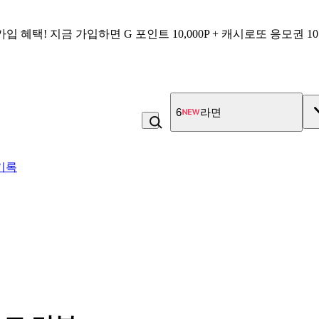
가입 혜택!
지금 가입하면
G 포인트 10,000P + 캐시로또 응모권 1
7
고100 촉촉 고구마 스틱
기록