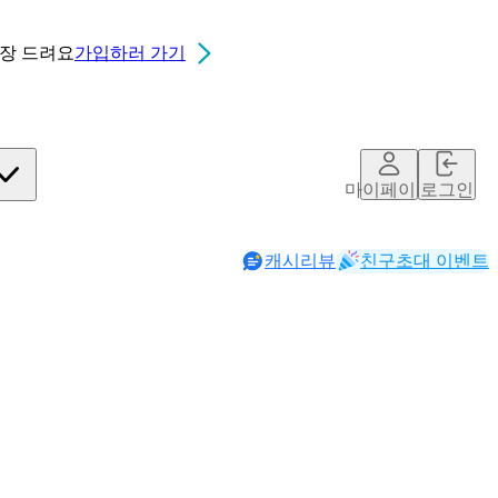
0장
드려요
가입하러 가기
마이페이지
로그인
캐시리뷰
친구초대 이벤트