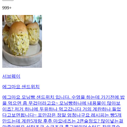
999+
서브웨이
에그마요 샌드위치
에그마요 모닝빵 샌드위치 입니다. 수영을 하는데 가기전에 밥
을 먹으면 좀 무겁더라고요~ 모닝빵하나에 내용물이 많아보
이죠? 저거 하나에 두유하나 먹고갑니다 거의 계란하나 들었
다고보면됩니다~ 포만감은 정말 엄청나구요 레시피는 빵5개
만드는데 계란5개랑 후추 마요네즈는 2큰술정도? 많이넣는걸
안좋아해요 설탕조금 소금조금 홀그레인머스터드 작은큰술