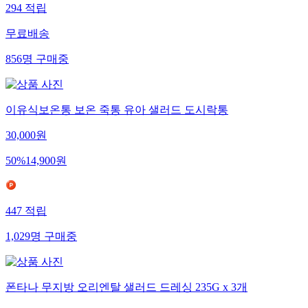
294
적립
무료배송
856
명
구매중
이유식보온통 보온 죽통 유아 샐러드 도시락통
30,000
원
50
%
14,900
원
447
적립
1,029
명
구매중
폰타나 무지방 오리엔탈 샐러드 드레싱 235G x 3개