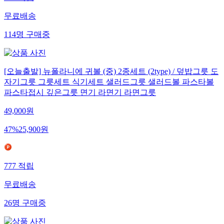
무료배송
114
명
구매중
[오늘출발] 뉴폴라니에 귀볼 (중) 2종세트 (2type) / 덮밥그릇 도
자기그릇 그릇세트 식기세트 샐러드그릇 샐러드볼 파스타볼
파스타접시 깊은그릇 면기 라면기 라면그릇
49,000
원
47
%
25,900
원
777
적립
무료배송
26
명
구매중