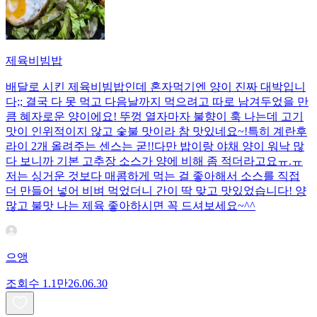
제육비빔밥
배달로 시킨 제육비빔밥인데 혼자먹기엔 양이 진짜 대박입니
다;; 결국 다 못 먹고 다음날까지 먹으려고 따로 남겨두었을 만
큼 혜자로운 양이에요! 뚜껑 열자마자 불향이 훅 나는데 고기
맛이 인위적이지 않고 숯불 맛이라 참 맛있네요~!특히 계란후
라이 2개 올려주는 센스는 굳!! ​다만 밥이랑 야채 양이 워낙 많
다 보니까 기본 고추장 소스가 양에 비해 좀 적더라고요ㅠ.ㅠ
저는 싱거운 것보다 매콤하게 먹는 걸 좋아해서 소스를 직접
더 만들어 넣어 비벼 먹었더니 간이 딱 맞고 맛있었습니다! 양
많고 불맛 나는 제육 좋아하시면 꼭 드셔보세요~^^
으앵
조회수
1.1만
26.06.30