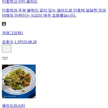
단호박고구마 샐러드
단호박과 두부 블럭이 같이 있는 샐러드로 단호박 달달한 맛과
야채의 아싹이는 식감이 매우 조화롭습니다.
귀염그잡채1
조회수
1.3만
25.08.28
727
샐러드파스타