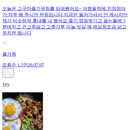
오늘은 고구마줄기무침를 담궈봤어요~ 어렸을적에 친정엄마
가 자주 해 주시던 무침입니다 지금은 돌아가셔서 안 계시지만
제가 비슷하게 훙내를 내 봤어요 줄기 껍질벗기고 끓는물에 3
분데치고 건고추갈고 고춧가루,마늘,젓갈,깨,매실청조금.넘고
무치면 됩니다
울가족
조회수
1.1만
26.07.07
105