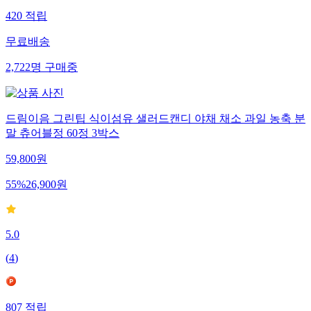
420
적립
무료배송
2,722
명
구매중
드림이음 그린팁 식이섬유 샐러드캔디 야채 채소 과일 농축 분
말 츄어블정 60정 3박스
59,800
원
55
%
26,900
원
5.0
(
4
)
807
적립