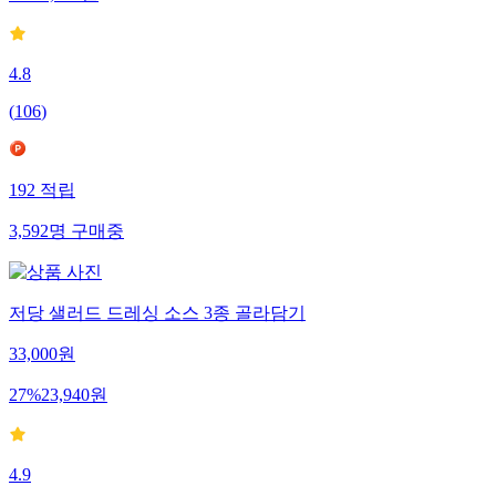
24
%
6,400
원
4.8
(
106
)
192
적립
3,592
명
구매중
저당 샐러드 드레싱 소스 3종 골라담기
33,000
원
27
%
23,940
원
4.9