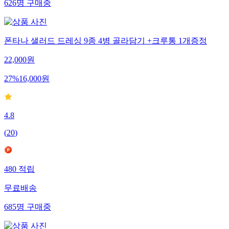
626
명
구매중
폰타나 샐러드 드레싱 9종 4병 골라담기 +크루통 1개증정
22,000
원
27
%
16,000
원
4.8
(
20
)
480
적립
무료배송
685
명
구매중