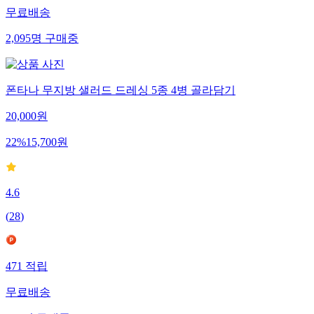
무료배송
2,095
명
구매중
폰타나 무지방 샐러드 드레싱 5종 4병 골라담기
20,000
원
22
%
15,700
원
4.6
(
28
)
471
적립
무료배송