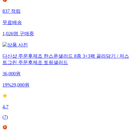
837
적립
무료배송
1,026
명
구매중
다신샵 주문후제조 한스푼샐러드 8종 3+3팩 골라담기 / 저스
트그린 주문후제조 토핑샐러드
36,000
원
19
%
29,000
원
4.7
(
7
)