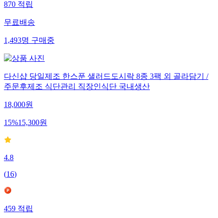
870
적립
무료배송
1,493
명
구매중
다신샵 당일제조 한스푼 샐러드도시락 8종 3팩 외 골라담기 /
주문후제조 식단관리 직장인식단 국내생산
18,000
원
15
%
15,300
원
4.8
(
16
)
459
적립