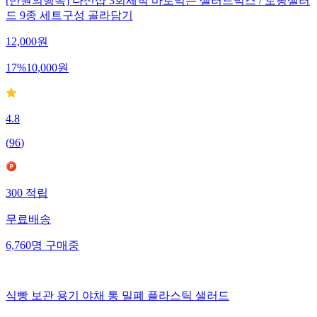
[만원의행복] 다신샵 3회세척 바로먹는 샐러드믹스 / 토핑샐러
드 9종 세트구성 골라담기
12,000
원
17
%
10,000
원
4.8
(
96
)
300
적립
무료배송
6,760
명
구매중
식빵 보관 용기 야채 통 밀폐 플라스틱 샐러드