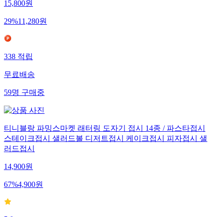
15,800
원
29
%
11,280
원
338
적립
무료배송
59
명
구매중
티니블랑 파밍스마켓 래터링 도자기 접시 14종 / 파스타접시
스테이크접시 샐러드볼 디저트접시 케이크접시 피자접시 샐
러드접시
14,900
원
67
%
4,900
원