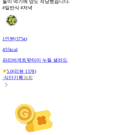
둘이 먹기에 양도 적당했습니다.
#일반식 #저녁
1인분(375g)
455kcal
파리바게트
팟타이 누들 샐러드
5.0
(리뷰
13
개)
·
식단기록
36회