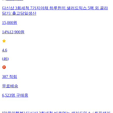
다신샵 3회세척 7가지야채 하루한끼 샐러드믹스 5팩 외 골라
담기/ 출고당일생산
15,000
원
14
%
12,900
원
4.6
(
46
)
387
적립
무료배송
6,523
명
구매중