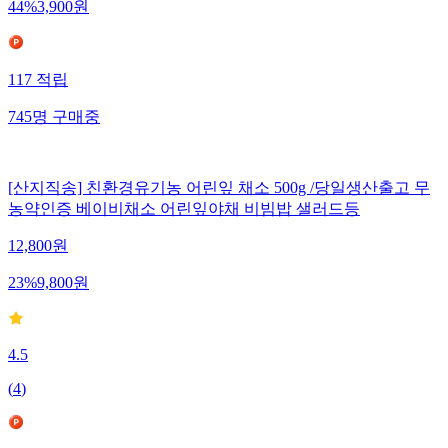
44
%
3,900
원
117
적립
745
명
구매중
[산지직송] 친환경유기농 어린잎 채소 500g /당일생산출고 무
농약인증 베이비채소 어린잎야채 비빔밥 샐러드등
12,800
원
23
%
9,800
원
4.5
(
4
)