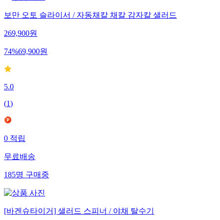
보만 오토 슬라이서 / 자동채칼 채칼 감자칼 샐러드
269,900
원
74
%
69,900
원
5.0
(
1
)
0
적립
무료배송
185
명
구매중
[바겐슈타이거] 샐러드 스피너 / 야채 탈수기