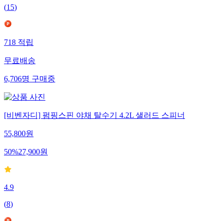
(
15
)
718
적립
무료배송
6,706
명
구매중
[비벤자디] 펌핑스핀 야채 탈수기 4.2L 샐러드 스피너
55,800
원
50
%
27,900
원
4.9
(
8
)