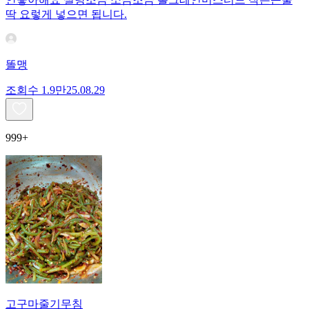
딱 요렇게 넣으면 됩니다.
똘맹
조회수
1.9만
25.08.29
999+
고구마줄기무침