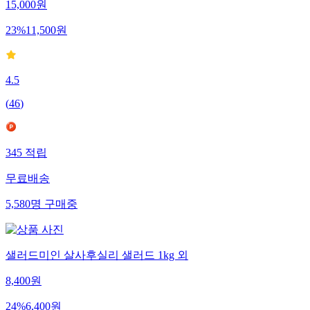
15,000
원
23
%
11,500
원
4.5
(
46
)
345
적립
무료배송
5,580
명
구매중
샐러드미인 살사후실리 샐러드 1kg 외
8,400
원