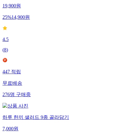
19,900
원
25
%
14,900
원
4.5
(
8
)
447
적립
무료배송
276
명
구매중
하루 한끼 샐러드 9종 골라담기
7,000
원