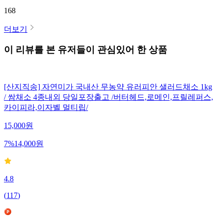
168
더보기
이 리뷰를 본 유저들이 관심있어 한 상품
[산지직송] 자연미가 국내산 무농약 유러피안 샐러드채소 1kg
/ 쌈채소 4종내외 당일포장출고 /버터헤드,로메인,프릴레퍼스,
카이피라,이자벨 멀티립/
15,000
원
7
%
14,000
원
4.8
(
117
)