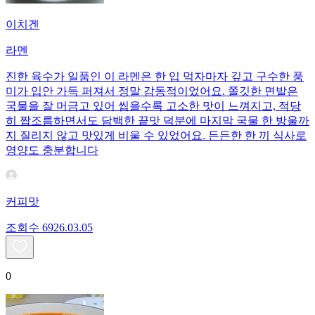
이치겐
라멘
진한 육수가 일품인 이 라멘은 한 입 먹자마자 깊고 구수한 풍
미가 입안 가득 퍼져서 정말 감동적이었어요. 쫄깃한 면발은
국물을 잘 머금고 있어 씹을수록 고소한 맛이 느껴지고, 적당
히 짭조름하면서도 담백한 끝맛 덕분에 마지막 국물 한 방울까
지 질리지 않고 맛있게 비울 수 있었어요. 든든한 한 끼 식사로
영양도 충분합니다
커피맛
조회수
69
26.03.05
0