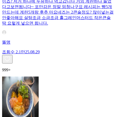
이죠? 저거 하나에 두유하나 먹고갑니다 거의 계란하나 들었
다고보면됩니다~ 포만감은 정말 엄청나구요 레시피는 빵5개
만드는데 계란5개랑 후추 마요네즈는 2큰술정도? 많이넣는걸
안좋아해요 설탕조금 소금조금 홀그레인머스터드 작은큰술
딱 요렇게 넣으면 됩니다.
똘맹
조회수
2.1만
25.08.29
999+