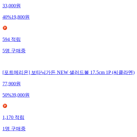
33,000
원
40
%
19,800
원
594
적립
5
명
구매중
[포트메리온] 보타닉가든 NEW 샐러드볼 17.5cm 1P (씨클라멘)
77,900
원
50
%
39,000
원
1,170
적립
1
명
구매중