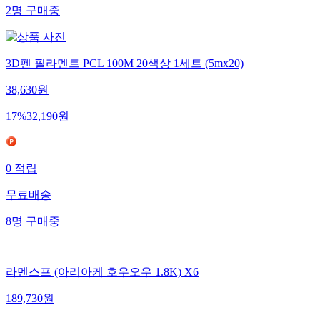
2
명
구매중
3D펜 필라멘트 PCL 100M 20색상 1세트 (5mx20)
38,630
원
17
%
32,190
원
0
적립
무료배송
8
명
구매중
라멘스프 (아리아케 호우오우 1.8K) X6
189,730
원