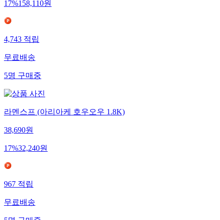
17
%
158,110
원
4,743
적립
무료배송
5
명
구매중
라멘스프 (아리아케 호우오우 1.8K)
38,690
원
17
%
32,240
원
967
적립
무료배송