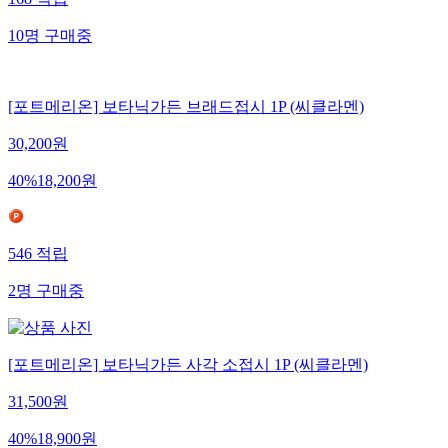
10
명
구매중
[포트메리온] 보타닉가든 브래드접시 1P (씨클라멘)
30,200
원
40
%
18,200
원
546
적립
2
명
구매중
[포트메리온] 보타닉가든 사각 소접시 1P (씨클라멘)
31,500
원
40
%
18,900
원