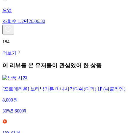
으앵
조회수
1.2만
26.06.30
184
더보기
이 리뷰를 본 유저들이 관심있어 한 상품
[포트메리온] 보타닉가든 미니사각디쉬(디퍼) 1P (씨클라멘)
8,000
원
30
%
5,600
원
168
적립