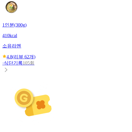
1인분(300g)
410kcal
소유라멘
4.8
(리뷰
62
개)
·
식단기록
105회