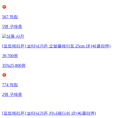
567
적립
5
명
구매중
[포트메리온] 보타닉가든 오발플레이트 25cm 1P (씨클라멘)
39,700
원
35
%
25,800
원
774
적립
2
명
구매중
[포트메리온] 보타닉가든 카나페디쉬 1P (씨클라멘)