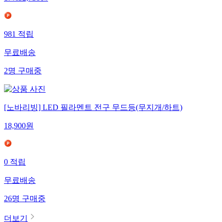
17
%
32,730
원
981
적립
무료배송
2
명
구매중
[노바리빙] LED 필라멘트 전구 무드등(무지개/하트)
18,900
원
0
적립
무료배송
26
명
구매중