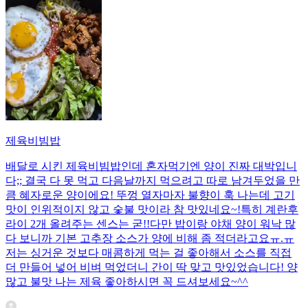
제육비빔밥
배달로 시킨 제육비빔밥인데 혼자먹기엔 양이 진짜 대박입니
다;; 결국 다 못 먹고 다음날까지 먹으려고 따로 남겨두었을 만
큼 혜자로운 양이에요! 뚜껑 열자마자 불향이 훅 나는데 고기
맛이 인위적이지 않고 숯불 맛이라 참 맛있네요~!특히 계란후
라이 2개 올려주는 센스는 굳!! ​다만 밥이랑 야채 양이 워낙 많
다 보니까 기본 고추장 소스가 양에 비해 좀 적더라고요ㅠ.ㅠ
저는 싱거운 것보다 매콤하게 먹는 걸 좋아해서 소스를 직접
더 만들어 넣어 비벼 먹었더니 간이 딱 맞고 맛있었습니다! 양
많고 불맛 나는 제육 좋아하시면 꼭 드셔보세요~^^