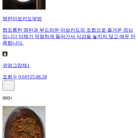
명란아보카도덮밥
짭조름한 명란과 부드러운 아보카도의 조합으로 즐거운 점심
입니다 야채가 적절하게 들어가서 식감을 놓치지 않고 매우 만
족합니다.
귀염그잡채1
조회수
9.6만
25.08.28
999+