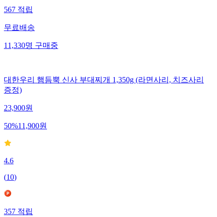
567
적립
무료배송
11,330
명
구매중
대한우리 햄듬뿍 신사 부대찌개 1,350g (라면사리, 치즈사리
증정)
23,900
원
50
%
11,900
원
4.6
(
10
)
357
적립