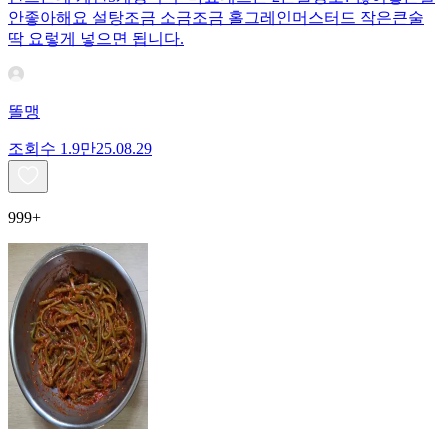
안좋아해요 설탕조금 소금조금 홀그레인머스터드 작은큰술
딱 요렇게 넣으면 됩니다.
똘맹
조회수
1.9만
25.08.29
999+