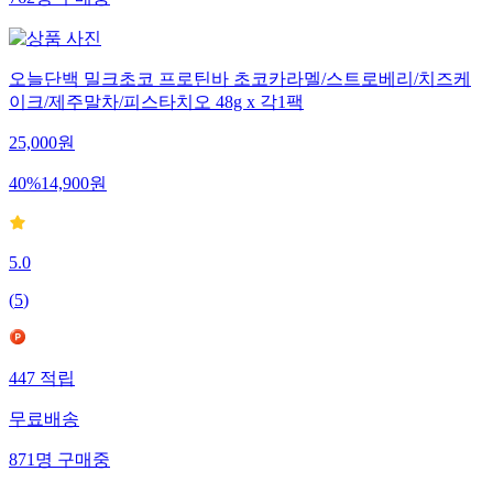
762
명
구매중
오늘단백 밀크초코 프로틴바 초코카라멜/스트로베리/치즈케
이크/제주말차/피스타치오 48g x 각1팩
25,000
원
40
%
14,900
원
5.0
(
5
)
447
적립
무료배송
871
명
구매중