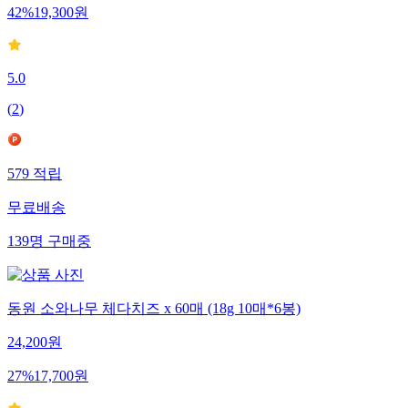
42
%
19,300
원
5.0
(
2
)
579
적립
무료배송
139
명
구매중
동원 소와나무 체다치즈 x 60매 (18g 10매*6봉)
24,200
원
27
%
17,700
원