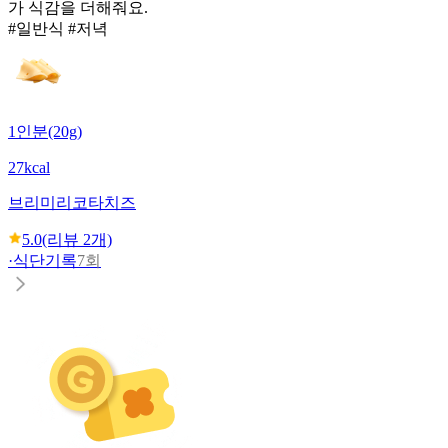
가 식감을 더해줘요.
#일반식 #저녁
1인분(20g)
27kcal
브리미
리코타치즈
5.0
(리뷰
2
개)
·
식단기록
7회