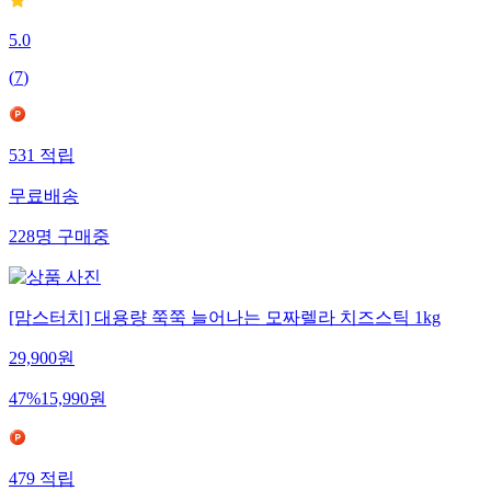
5.0
(
7
)
531
적립
무료배송
228
명
구매중
[맘스터치] 대용량 쭉쭉 늘어나는 모짜렐라 치즈스틱 1kg
29,900
원
47
%
15,990
원
479
적립