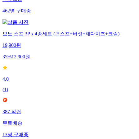
무료배송
462
명
구매중
보노 스프 3P x 4종세트 (콘스프+버섯+체다치즈+크림)
19,900
원
35
%
12,900
원
4.0
(
1
)
387
적립
무료배송
13
명
구매중