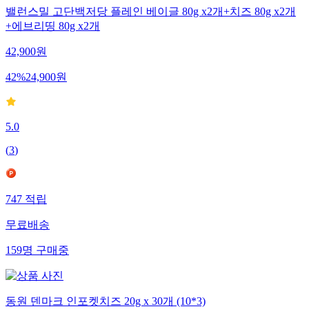
밸런스밀 고단백저당 플레인 베이글 80g x2개+치즈 80g x2개
+에브리띵 80g x2개
42,900
원
42
%
24,900
원
5.0
(
3
)
747
적립
무료배송
159
명
구매중
동원 덴마크 인포켓치즈 20g x 30개 (10*3)