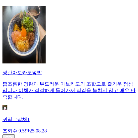
명란아보카도덮밥
짭조름한 명란과 부드러운 아보카도의 조합으로 즐거운 점심
입니다 야채가 적절하게 들어가서 식감을 놓치지 않고 매우 만
족합니다.
귀염그잡채1
조회수
9.5만
25.08.28