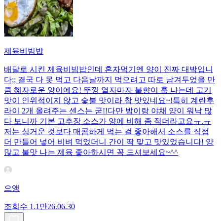
제육비빔밥
배달로 시킨 제육비빔밥인데 혼자먹기엔 양이 진짜 대박입니
다;; 결국 다 못 먹고 다음날까지 먹으려고 따로 남겨두었을 만
큼 혜자로운 양이에요! 뚜껑 열자마자 불향이 훅 나는데 고기
맛이 인위적이지 않고 숯불 맛이라 참 맛있네요~!특히 계란후
라이 2개 올려주는 센스는 굳!! ​다만 밥이랑 야채 양이 워낙 많
다 보니까 기본 고추장 소스가 양에 비해 좀 적더라고요ㅠ.ㅠ
저는 싱거운 것보다 매콤하게 먹는 걸 좋아해서 소스를 직접
더 만들어 넣어 비벼 먹었더니 간이 딱 맞고 맛있었습니다! 양
많고 불맛 나는 제육 좋아하시면 꼭 드셔보세요~^^
으앵
조회수
1.1만
26.06.30