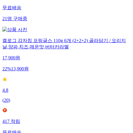
무료배송
21
명
구매중
켈로그 감자칩 프링글스 110g 6개 (2+2+2) 골라담기 / 오리지
날,양파,치즈,매운맛,버터카라멜
17,900
원
22
%
13,900
원
4.8
(
20
)
417
적립