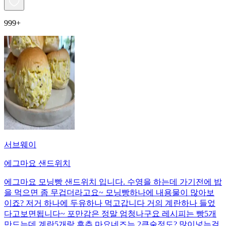
999+
서브웨이
에그마요 샌드위치
에그마요 모닝빵 샌드위치 입니다. 수영을 하는데 가기전에 밥
을 먹으면 좀 무겁더라고요~ 모닝빵하나에 내용물이 많아보
이죠? 저거 하나에 두유하나 먹고갑니다 거의 계란하나 들었
다고보면됩니다~ 포만감은 정말 엄청나구요 레시피는 빵5개
만드는데 계란5개랑 후추 마요네즈는 2큰술정도? 많이넣는걸