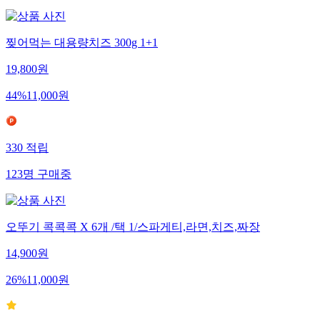
찢어먹는 대용량치즈 300g 1+1
19,800
원
44
%
11,000
원
330
적립
123
명
구매중
오뚜기 콕콕콕 X 6개 /택 1/스파게티,라면,치즈,짜장
14,900
원
26
%
11,000
원