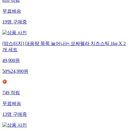
810
적립
무료배송
19
명
구매중
[맘스터치] 대용량 쭉쭉 늘어나는 모짜렐라 치즈스틱 1kg X 2
개 세트
49,900
원
50
%
24,990
원
749
적립
무료배송
13
명
구매중