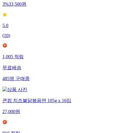
3
%
33,500
원
5.0
(
10
)
1,005
적립
무료배송
485
명
구매중
큰컵 치즈불닭볶음면 105g x 16입
27,000
원