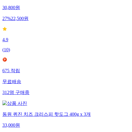
30,800
원
27
%
22,500
원
4.9
(
10
)
675
적립
무료배송
312
명
구매중
동원 퀴진 치즈 크리스피 핫도그 400g x 3개
33,000
원