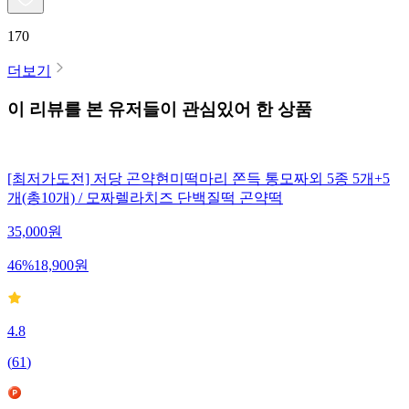
170
더보기
이 리뷰를 본 유저들이 관심있어 한 상품
[최저가도전] 저당 곤약현미떡마리 쫀득 통모짜외 5종 5개+5
개(총10개) / 모짜렐라치즈 단백질떡 곤약떡
35,000
원
46
%
18,900
원
4.8
(
61
)