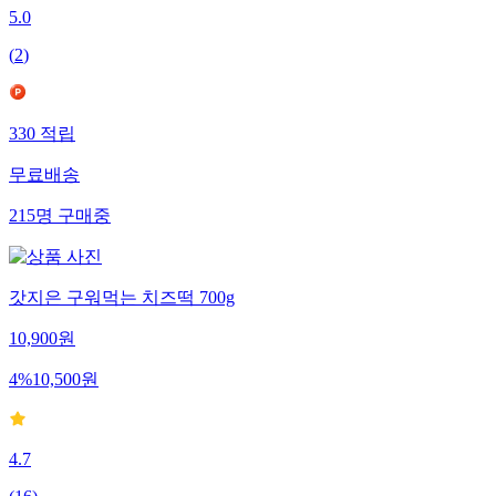
5.0
(
2
)
330
적립
무료배송
215
명
구매중
갓지은 구워먹는 치즈떡 700g
10,900
원
4
%
10,500
원
4.7