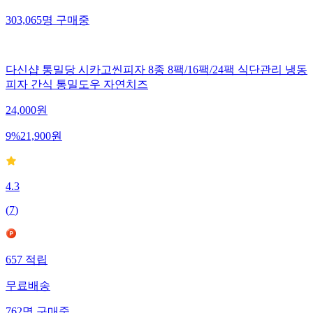
303,065
명
구매중
다신샵 통밀당 시카고씬피자 8종 8팩/16팩/24팩 식단관리 냉동
피자 간식 통밀도우 자연치즈
24,000
원
9
%
21,900
원
4.3
(
7
)
657
적립
무료배송