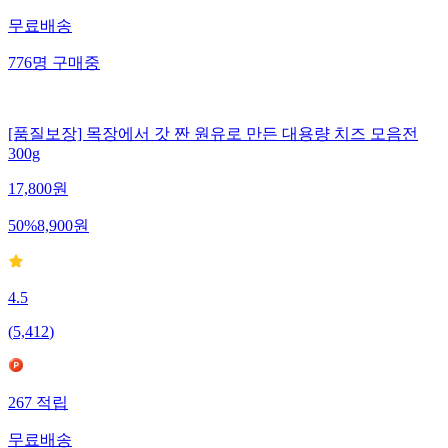
무료배송
776
명
구매중
[품질보장] 목장에서 갓 짠 원유로 만든 대용량 치즈 모음전
300g
17,800
원
50
%
8,900
원
4.5
(
5,412
)
267
적립
무료배송