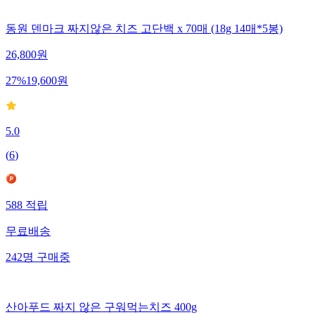
동원 덴마크 짜지않은 치즈 고단백 x 70매 (18g 14매*5봉)
26,800
원
27
%
19,600
원
5.0
(
6
)
588
적립
무료배송
242
명
구매중
산아푸드 짜지 않은 구워먹는치즈 400g