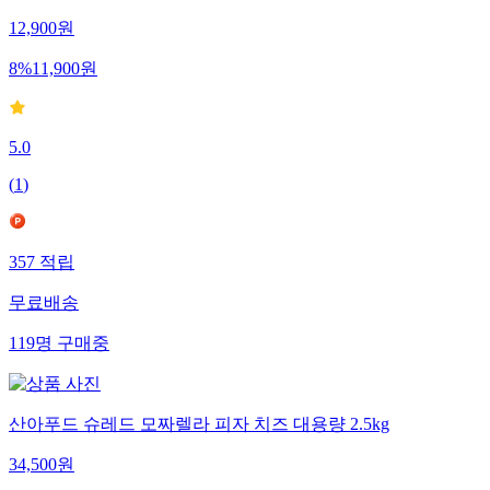
12,900
원
8
%
11,900
원
5.0
(
1
)
357
적립
무료배송
119
명
구매중
산아푸드 슈레드 모짜렐라 피자 치즈 대용량 2.5kg
34,500
원