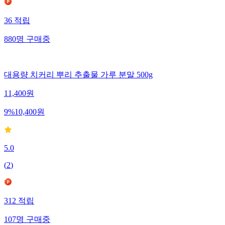
36
적립
880
명
구매중
대용량 치커리 뿌리 추출물 가루 분말 500g
11,400
원
9
%
10,400
원
5.0
(
2
)
312
적립
107
명
구매중