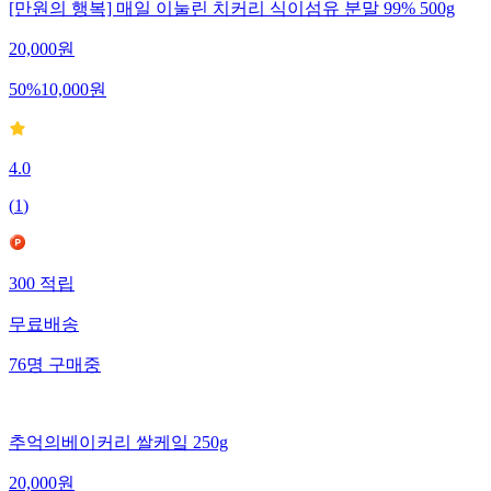
[만원의 행복] 매일 이눌린 치커리 식이섬유 분말 99% 500g
20,000
원
50
%
10,000
원
4.0
(
1
)
300
적립
무료배송
76
명
구매중
추억의베이커리 쌀케잌 250g
20,000
원