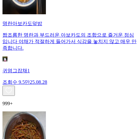
명란아보카도덮밥
짭조름한 명란과 부드러운 아보카도의 조합으로 즐거운 점심
입니다 야채가 적절하게 들어가서 식감을 놓치지 않고 매우 만
족합니다.
귀염그잡채1
조회수
9.5만
25.08.28
999+