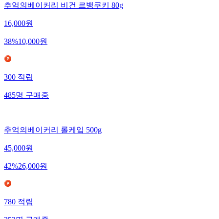
추억의베이커리 비건 르뱅쿠키 80g
16,000
원
38
%
10,000
원
300
적립
485
명
구매중
추억의베이커리 롤케잌 500g
45,000
원
42
%
26,000
원
780
적립