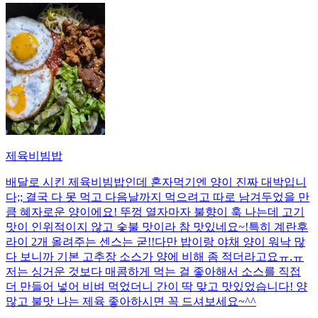
제육비빔밥
배달로 시킨 제육비빔밥인데 혼자먹기엔 양이 진짜 대박입니
다;; 결국 다 못 먹고 다음날까지 먹으려고 따로 남겨두었을 만
큼 혜자로운 양이에요! 뚜껑 열자마자 불향이 훅 나는데 고기
맛이 인위적이지 않고 숯불 맛이라 참 맛있네요~!특히 계란후
라이 2개 올려주는 센스는 굳!! ​다만 밥이랑 야채 양이 워낙 많
다 보니까 기본 고추장 소스가 양에 비해 좀 적더라고요ㅠ.ㅠ
저는 싱거운 것보다 매콤하게 먹는 걸 좋아해서 소스를 직접
더 만들어 넣어 비벼 먹었더니 간이 딱 맞고 맛있었습니다! 양
많고 불맛 나는 제육 좋아하시면 꼭 드셔보세요~^^