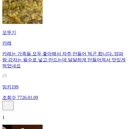
오뚜기
카레
카레는 가족들 모두 좋아해서 자주 만들어 먹곤 합니다. 양파
랑 감자는 필수로 넣고 만드는데 달달하게 만들어져서 맛있게
먹었네요
밍키199
조회수
77
26.01.09
1