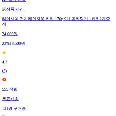
티아시아 전자레인지용 커리 170g 9개 골라담기 +커리1개증
정
24,000
원
23
%
18,500
원
4.7
(
3
)
555
적립
무료배송
131
명
구매중