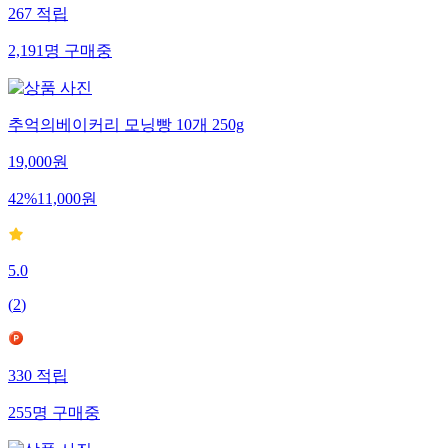
267
적립
2,191
명
구매중
추억의베이커리 모닝빵 10개 250g
19,000
원
42
%
11,000
원
5.0
(
2
)
330
적립
255
명
구매중