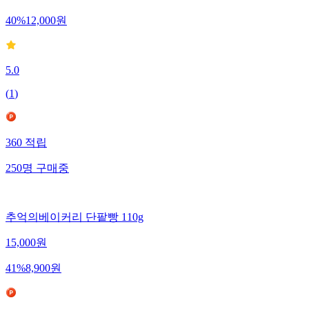
40
%
12,000
원
5.0
(
1
)
360
적립
250
명
구매중
추억의베이커리 단팥빵 110g
15,000
원
41
%
8,900
원