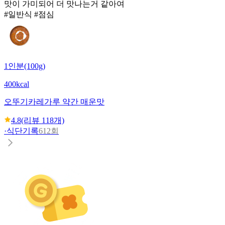
맛이 가미되어 더 맛나는거 같아여
#일반식 #점심
1인분(100g)
400kcal
오뚜기
카레가루 약간 매운맛
4.8
(리뷰
118
개)
·
식단기록
612회