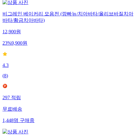
비그레인 베이커리 모음전 (깜빠뉴/치아바타/올리브바질치아
바타/황금치아바타)
12,900
원
23
%
9,900
원
4.3
(
8
)
297
적립
무료배송
1,448
명
구매중