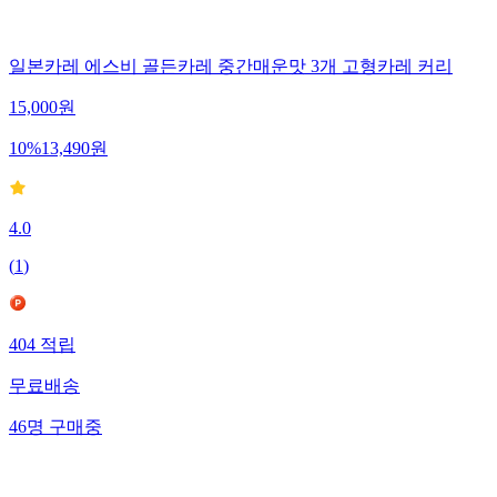
일본카레 에스비 골든카레 중간매운맛 3개 고형카레 커리
15,000
원
10
%
13,490
원
4.0
(
1
)
404
적립
무료배송
46
명
구매중