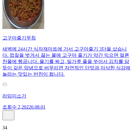
고구마줄기무침
새벽에 24시간 식자재마트에 가서 고구마줄기 3단을 샀습니
다. 껍질을 벗겨서 끓는 물에 고구마 줄기가 약간 익으면 얼른
찬물에 헹굽니다. 물기를 짜고, 밀가루 풀을 쑤어서 김치를 담
듯이 갖은 양념으로 버무리면 자연적인 단맛과 아삭한 식감에
놀라는 맛있는 반찬이 됩니다.
라임미소가
조회수
2,202
26.08.01
34