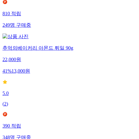
810
적립
249
명
구매중
추억의베이커리 아몬드 튀일 90g
22,000
원
41
%
13,000
원
5.0
(
2
)
390
적립
348
명
구매중