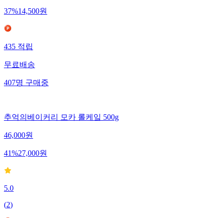
37
%
14,500
원
435
적립
무료배송
407
명
구매중
추억의베이커리 모카 롤케잌 500g
46,000
원
41
%
27,000
원
5.0
(
2
)