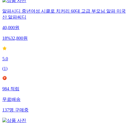
알파시디 중년여성 시클로 치커리 60대 고급 부모님 알파 미국
산 알파씨디
40,000
원
18
%
32,800
원
5.0
(
1
)
984
적립
무료배송
137
명
구매중