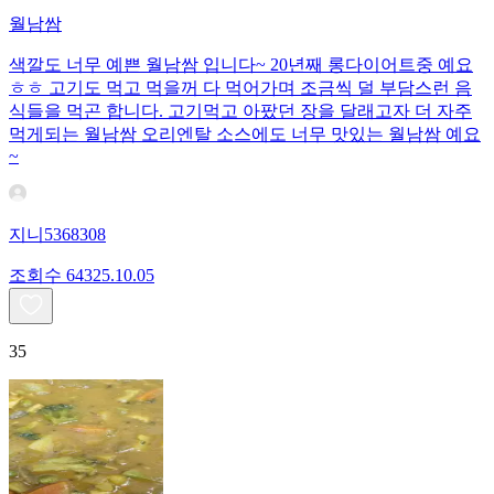
월남쌈
색깔도 너무 예쁜 월남쌈 입니다~ 20년째 롱다이어트중 예요
ㅎㅎ 고기도 먹고 먹을꺼 다 먹어가며 조금씩 덜 부담스런 음
식들을 먹곤 합니다. 고기먹고 아팠던 장을 달래고자 더 자주
먹게되는 월남쌈 오리엔탈 소스에도 너무 맛있는 월남쌈 예요
~
지니5368308
조회수
643
25.10.05
35