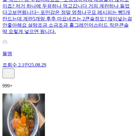
이죠? 저거 하나에 두유하나 먹고갑니다 거의 계란하나 들었
다고보면됩니다~ 포만감은 정말 엄청나구요 레시피는 빵5개
만드는데 계란5개랑 후추 마요네즈는 2큰술정도? 많이넣는걸
안좋아해요 설탕조금 소금조금 홀그레인머스터드 작은큰술
딱 요렇게 넣으면 됩니다.
똘맹
조회수
2.1만
25.08.29
999+