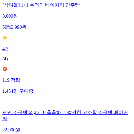
[참다올] 1+1 추억의 베이커리 만주빵
8,000
원
50
%
3,990
원
4.5
(
4
)
119
적립
1,454
명
구매중
로만 소금빵 65g x 10 촉촉하고 짭짤한 고소함 소금빵 베이커
리
22,900
원