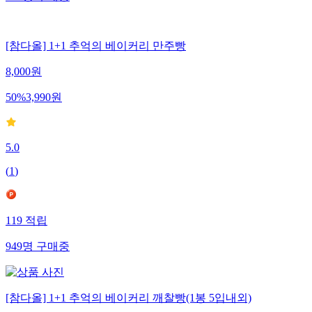
[참다올] 1+1 추억의 베이커리 만주빵
8,000
원
50
%
3,990
원
5.0
(
1
)
119
적립
949
명
구매중
[참다올] 1+1 추억의 베이커리 깨찰빵(1봉 5입내외)