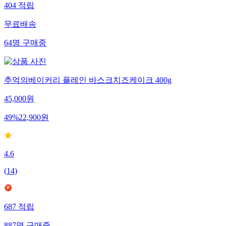
404
적립
무료배송
64
명
구매중
추억의베이커리 플레인 바스크치즈케이크 400g
45,000
원
49
%
22,900
원
4.6
(
14
)
687
적립
887
명
구매중