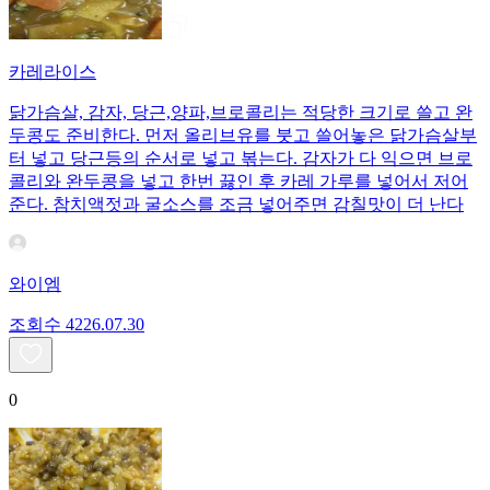
카레라이스
닭가슴살, 감자, 당근,양파,브로콜리는 적당한 크기로 쓸고 완
두콩도 준비한다. 먼저 올리브유를 붓고 쓸어놓은 닭가슴살부
터 넣고 당근등의 순서로 넣고 볶는다. 감자가 다 익으면 브로
콜리와 완두콩을 넣고 한번 끓인 후 카레 가루를 넣어서 저어
준다. 참치액젓과 굴소스를 조금 넣어주면 감칠맛이 더 난다
와이엠
조회수
42
26.07.30
0