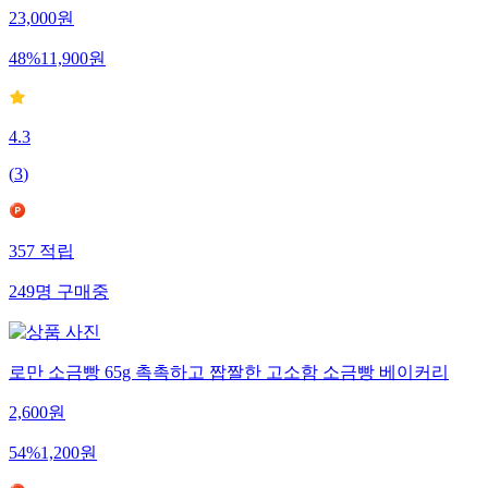
23,000
원
48
%
11,900
원
4.3
(
3
)
357
적립
249
명
구매중
로만 소금빵 65g 촉촉하고 짭짤한 고소함 소금빵 베이커리
2,600
원
54
%
1,200
원