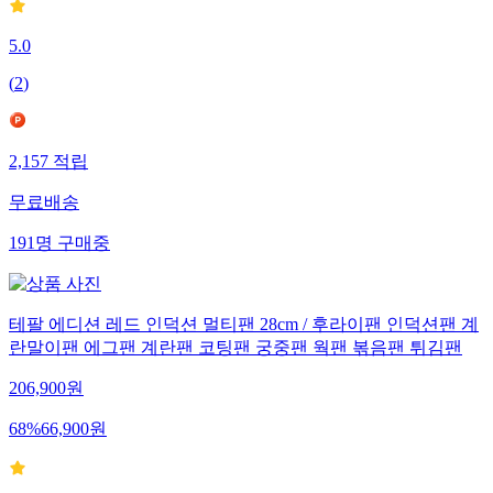
5.0
(
2
)
2,157
적립
무료배송
191
명
구매중
테팔 에디션 레드 인덕션 멀티팬 28cm / 후라이팬 인덕션팬 계
란말이팬 에그팬 계란팬 코팅팬 궁중팬 웍팬 볶음팬 튀김팬
206,900
원
68
%
66,900
원