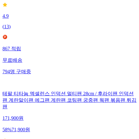
4.9
(
13
)
867
적립
무료배송
794
명
구매중
테팔 티타늄 엑셀런스 인덕션 멀티팬 28cm / 후라이팬 인덕션
팬 계란말이팬 에그팬 계란팬 코팅팬 궁중팬 웍팬 볶음팬 튀김
팬
171,900
원
58
%
71,900
원