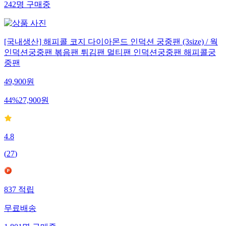
242
명
구매중
[국내생산] 해피콜 코지 다이아몬드 인덕션 궁중팬 (3size) / 웍
인덕션궁중팬 볶음팬 튀김팬 멀티팬 인덕션궁중팬 해피콜궁
중팬
49,900
원
44
%
27,900
원
4.8
(
27
)
837
적립
무료배송