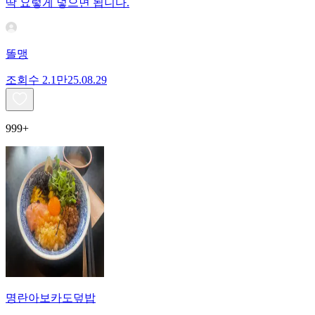
딱 요렇게 넣으면 됩니다.
똘맹
조회수
2.1만
25.08.29
999+
명란아보카도덮밥