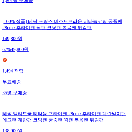
1,801
명
구매중
[100% 정품] 테팔 프랑스 비스트브라운 티타늄코팅 궁중팬
28cm / 후라이팬 웍팬 코팅팬 볶음팬 튀김팬
149,800
원
67
%
49,800
원
1,494
적립
무료배송
35
명
구매중
테팔 밸리드쿡 티타늄 프라이팬 28cm / 후라이팬 계란말이팬
에그팬 계란팬 코팅팬 궁중팬 웍팬 볶음팬 튀김팬
138,900
원