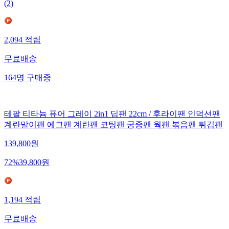
(
2
)
2,094
적립
무료배송
164
명
구매중
테팔 티타늄 퓨어 그레이 2in1 딥팬 22cm / 후라이팬 인덕션팬
계란말이팬 에그팬 계란팬 코팅팬 궁중팬 웍팬 볶음팬 튀김팬
139,800
원
72
%
39,800
원
1,194
적립
무료배송