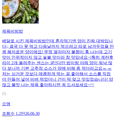
제육비빔밥
배달로 시킨 제육비빔밥인데 혼자먹기엔 양이 진짜 대박입니
다;; 결국 다 못 먹고 다음날까지 먹으려고 따로 남겨두었을 만
큼 혜자로운 양이에요! 뚜껑 열자마자 불향이 훅 나는데 고기
맛이 인위적이지 않고 숯불 맛이라 참 맛있네요~!특히 계란후
라이 2개 올려주는 센스는 굳!! ​다만 밥이랑 야채 양이 워낙 많
다 보니까 기본 고추장 소스가 양에 비해 좀 적더라고요ㅠ.ㅠ
저는 싱거운 것보다 매콤하게 먹는 걸 좋아해서 소스를 직접
더 만들어 넣어 비벼 먹었더니 간이 딱 맞고 맛있었습니다! 양
많고 불맛 나는 제육 좋아하시면 꼭 드셔보세요~^^
으앵
조회수
1.2만
26.06.30