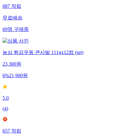
687
적립
무료배송
69
명
구매중
농심 튀김우동 큰사발 111gx12컵 (set)
23,300
원
6
%
21,900
원
5.0
(
4
)
657
적립