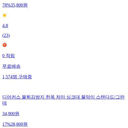
78
%
35,800
원
4.8
(
23
)
0
적립
무료배송
1,574
명
구매중
디어커스 물튀김방지 한옥 처마 싱크대 물막이 스탠다드/그란
데
34,900
원
17
%
28,800
원