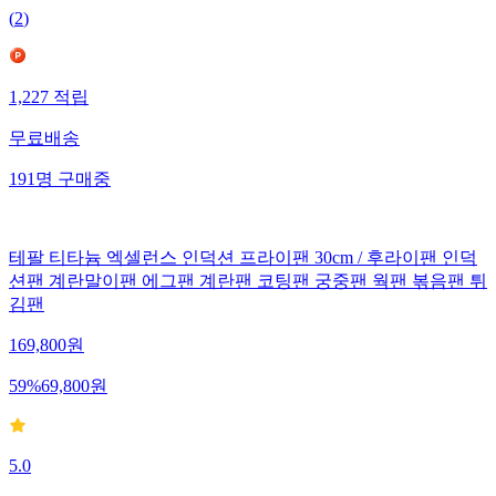
(
2
)
1,227
적립
무료배송
191
명
구매중
테팔 티타늄 엑셀런스 인덕션 프라이팬 30cm / 후라이팬 인덕
션팬 계란말이팬 에그팬 계란팬 코팅팬 궁중팬 웍팬 볶음팬 튀
김팬
169,800
원
59
%
69,800
원
5.0