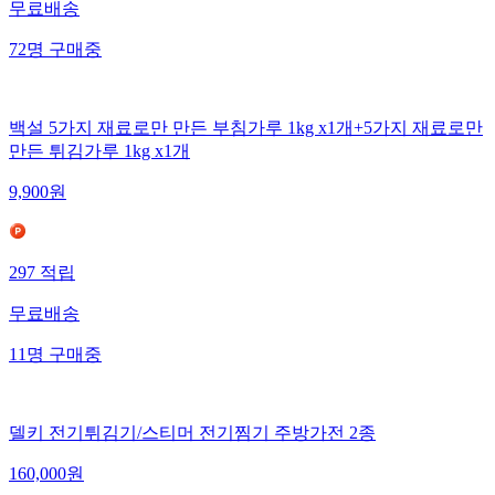
무료배송
72
명
구매중
백설 5가지 재료로만 만든 부침가루 1kg x1개+5가지 재료로만
만든 튀김가루 1kg x1개
9,900
원
297
적립
무료배송
11
명
구매중
델키 전기튀김기/스티머 전기찜기 주방가전 2종
160,000
원