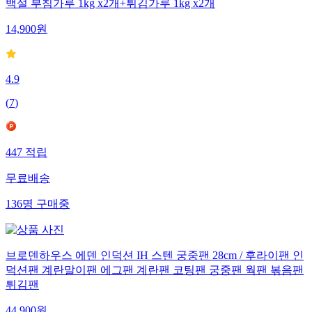
백설 부침가루 1kg x2개+튀김가루 1kg x2개
14,900
원
4.9
(
7
)
447
적립
무료배송
136
명
구매중
브로덴하우스 에덴 인덕션 IH 스텐 궁중팬 28cm / 후라이팬 인
덕션팬 계란말이팬 에그팬 계란팬 코팅팬 궁중팬 웍팬 볶음팬
튀김팬