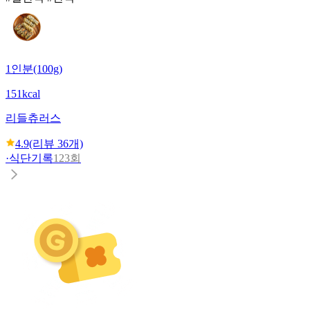
1인분(100g)
151kcal
리들
츄러스
4.9
(리뷰
36
개)
·
식단기록
123회