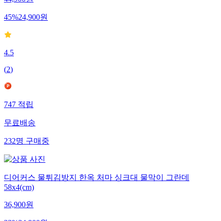
44,900
원
45
%
24,900
원
4.5
(
2
)
747
적립
무료배송
232
명
구매중
디어커스 물튀김방지 한옥 처마 싱크대 물막이 그란데
58x4(cm)
36,900
원