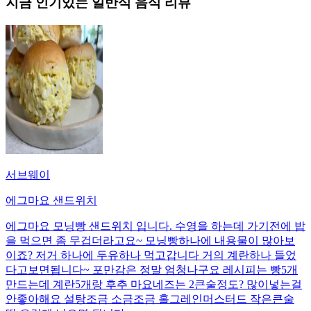
지금 인기있는
일반식
음식 리뷰
서브웨이
에그마요 샌드위치
에그마요 모닝빵 샌드위치 입니다. 수영을 하는데 가기전에 밥
을 먹으면 좀 무겁더라고요~ 모닝빵하나에 내용물이 많아보
이죠? 저거 하나에 두유하나 먹고갑니다 거의 계란하나 들었
다고보면됩니다~ 포만감은 정말 엄청나구요 레시피는 빵5개
만드는데 계란5개랑 후추 마요네즈는 2큰술정도? 많이넣는걸
안좋아해요 설탕조금 소금조금 홀그레인머스터드 작은큰술