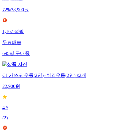
72
%
38,900
원
1,167
적립
무료배송
695
명
구매중
CJ 가쓰오 우동(2인)+튀김우동(2인) x2개
22,900
원
4.5
(
2
)