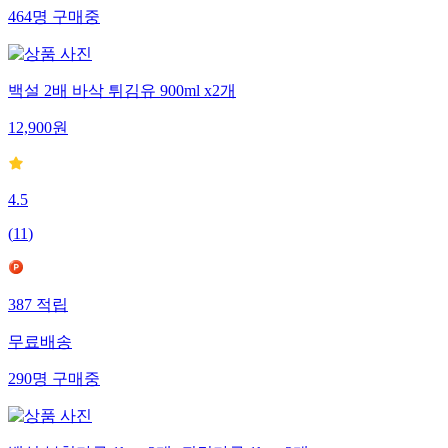
464
명
구매중
백설 2배 바삭 튀김유 900ml x2개
12,900
원
4.5
(
11
)
387
적립
무료배송
290
명
구매중