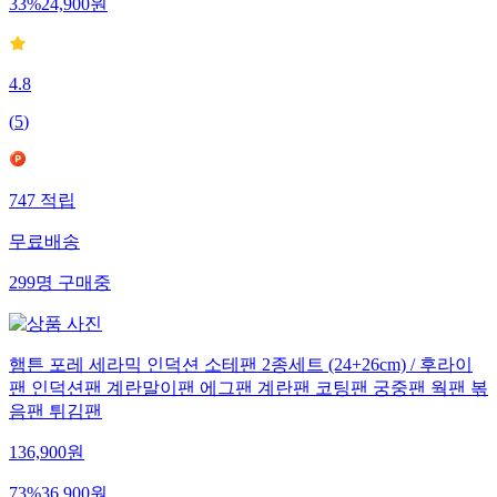
33
%
24,900
원
4.8
(
5
)
747
적립
무료배송
299
명
구매중
햄튼 포레 세라믹 인덕션 소테팬 2종세트 (24+26cm) / 후라이
팬 인덕션팬 계란말이팬 에그팬 계란팬 코팅팬 궁중팬 웍팬 볶
음팬 튀김팬
136,900
원