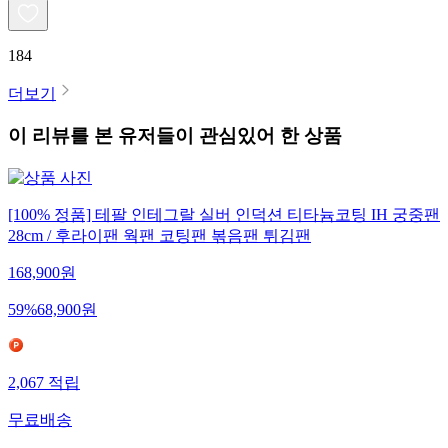
184
더보기
이 리뷰를 본 유저들이 관심있어 한 상품
[100% 정품] 테팔 인테그랄 실버 인덕션 티타늄코팅 IH 궁중팬
28cm / 후라이팬 웍팬 코팅팬 볶음팬 튀김팬
168,900
원
59
%
68,900
원
2,067
적립
무료배송