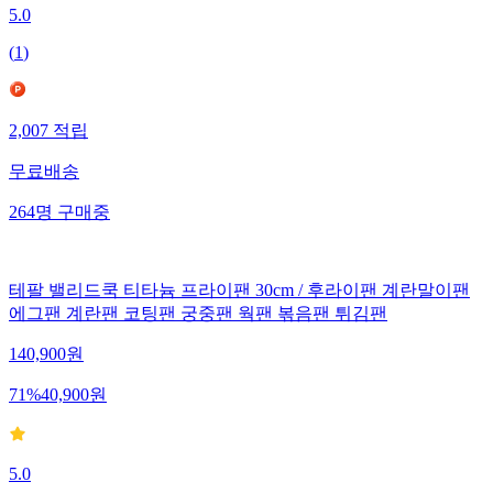
5.0
(
1
)
2,007
적립
무료배송
264
명
구매중
테팔 밸리드쿡 티타늄 프라이팬 30cm / 후라이팬 계란말이팬
에그팬 계란팬 코팅팬 궁중팬 웍팬 볶음팬 튀김팬
140,900
원
71
%
40,900
원
5.0