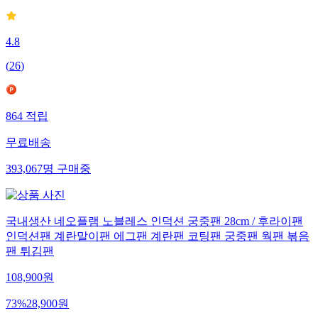
4.8
(
26
)
864
적립
무료배송
393,067
명
구매중
국내생산 네오플램 노블레스 인덕션 궁중팬 28cm / 후라이팬
인덕션팬 계란말이팬 에그팬 계란팬 코팅팬 궁중팬 웍팬 볶음
팬 튀김팬
108,900
원
73
%
28,900
원