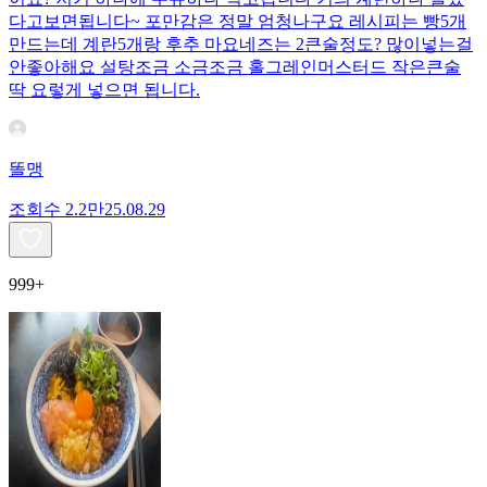
다고보면됩니다~ 포만감은 정말 엄청나구요 레시피는 빵5개
만드는데 계란5개랑 후추 마요네즈는 2큰술정도? 많이넣는걸
안좋아해요 설탕조금 소금조금 홀그레인머스터드 작은큰술
딱 요렇게 넣으면 됩니다.
똘맹
조회수
2.2만
25.08.29
999+