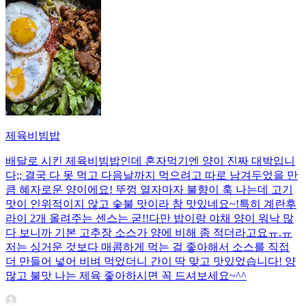
제육비빔밥
배달로 시킨 제육비빔밥인데 혼자먹기엔 양이 진짜 대박입니
다;; 결국 다 못 먹고 다음날까지 먹으려고 따로 남겨두었을 만
큼 혜자로운 양이에요! 뚜껑 열자마자 불향이 훅 나는데 고기
맛이 인위적이지 않고 숯불 맛이라 참 맛있네요~!특히 계란후
라이 2개 올려주는 센스는 굳!! ​다만 밥이랑 야채 양이 워낙 많
다 보니까 기본 고추장 소스가 양에 비해 좀 적더라고요ㅠ.ㅠ
저는 싱거운 것보다 매콤하게 먹는 걸 좋아해서 소스를 직접
더 만들어 넣어 비벼 먹었더니 간이 딱 맞고 맛있었습니다! 양
많고 불맛 나는 제육 좋아하시면 꼭 드셔보세요~^^