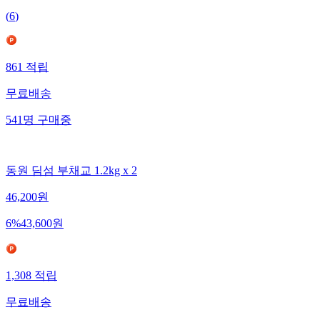
(
6
)
861
적립
무료배송
541
명
구매중
동원 딤섬 부채교 1.2kg x 2
46,200
원
6
%
43,600
원
1,308
적립
무료배송