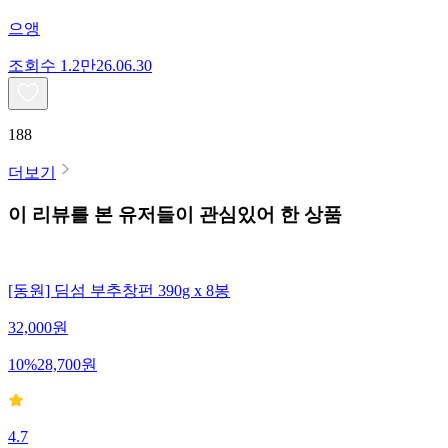
으앵
조회수
1.2만
26.06.30
188
더보기
이 리뷰를 본 유저들이 관심있어 한 상품
[동원] 딤섬 부추창펀 390g x 8봉
32,000
원
10
%
28,700
원
4.7