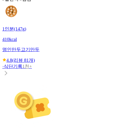
1인분(147g)
410kcal
명인만두
고기만두
4.8
(리뷰
81
개)
·
식단기록
1천+