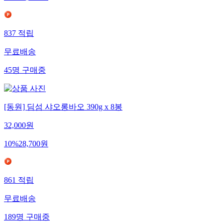
837
적립
무료배송
45
명
구매중
[동원] 딤섬 샤오롱바오 390g x 8봉
32,000
원
10
%
28,700
원
861
적립
무료배송
189
명
구매중