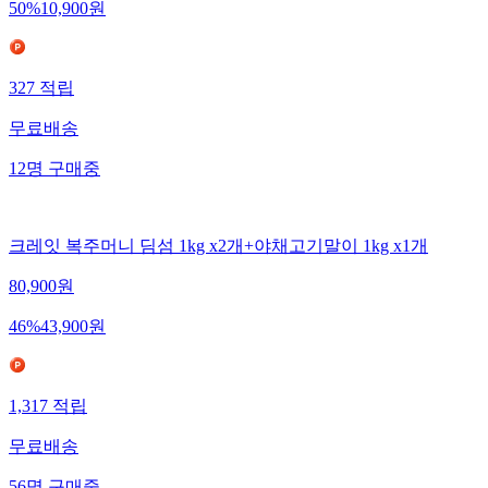
50
%
10,900
원
327
적립
무료배송
12
명
구매중
크레잇 복주머니 딤섬 1kg x2개+야채고기말이 1kg x1개
80,900
원
46
%
43,900
원
1,317
적립
무료배송