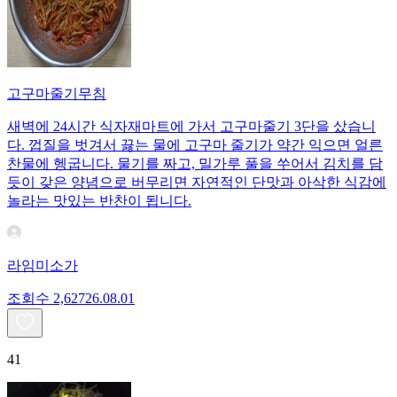
고구마줄기무침
새벽에 24시간 식자재마트에 가서 고구마줄기 3단을 샀습니
다. 껍질을 벗겨서 끓는 물에 고구마 줄기가 약간 익으면 얼른
찬물에 헹굽니다. 물기를 짜고, 밀가루 풀을 쑤어서 김치를 담
듯이 갖은 양념으로 버무리면 자연적인 단맛과 아삭한 식감에
놀라는 맛있는 반찬이 됩니다.
라임미소가
조회수
2,627
26.08.01
41