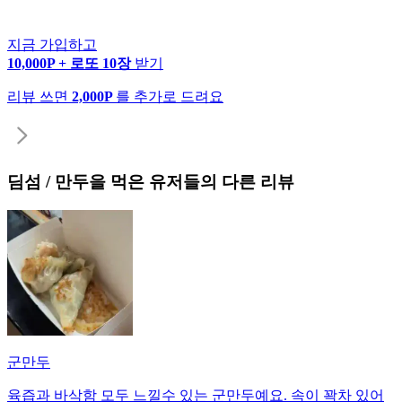
지금 가입하고
10,000P + 로또 10장
받기
리뷰 쓰면
2,000P
를 추가로 드려요
딤섬 / 만두
을 먹은 유저들의 다른 리뷰
군만두
육즙과 바삭함 모두 느낄수 있는 군만두예요. 속이 꽉차 있어