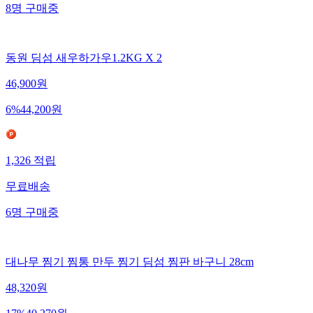
8
명
구매중
동원 딤섬 새우하가우1.2KG X 2
46,900
원
6
%
44,200
원
1,326
적립
무료배송
6
명
구매중
대나무 찜기 찜통 만두 찜기 딤섬 찜판 바구니 28cm
48,320
원