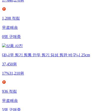
17
%
40,270
원
1,208
적립
무료배송
0
명
구매중
대나무 찜기 찜통 만두 찜기 딤섬 찜판 바구니 25cm
37,450
원
17
%
31,210
원
936
적립
무료배송
5
명
구매중