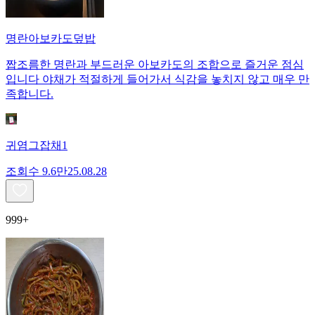
명란아보카도덮밥
짭조름한 명란과 부드러운 아보카도의 조합으로 즐거운 점심
입니다 야채가 적절하게 들어가서 식감을 놓치지 않고 매우 만
족합니다.
귀염그잡채1
조회수
9.6만
25.08.28
999+