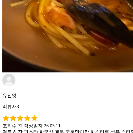
유진앗
리뷰233
조회수 77
작성일자 26.05.11
얼큰 해장 파스탸 한국식 매운 국물맛이랑 파스타를 섞은 스타일이