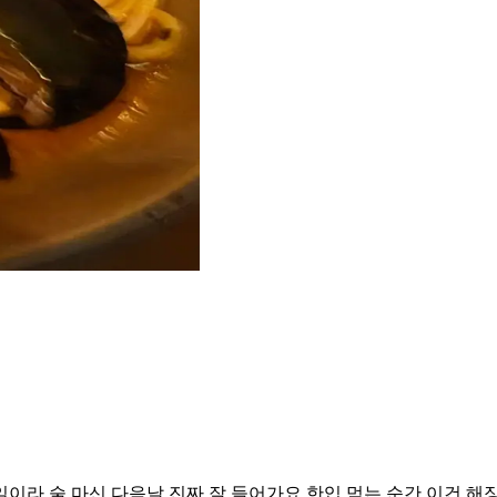
라 술 마신 다음날 진짜 잘 들어가요 한입 먹는 순간 이건 해장각