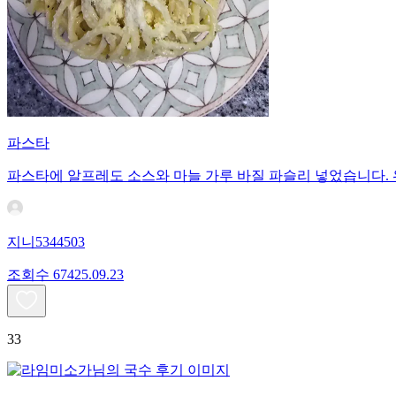
파스타
파스타에 알프레도 소스와 마늘 가루 바질 파슬리 넣었습니다.
지니5344503
조회수
674
25.09.23
33