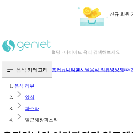
신규 회원 
칼로리와 영양성분을 검색해보세요
혈당 · 다이어트 음식 검색해보세요
음식 · 영양제 리뷰를 찾아보세요
음식 카테고리
홈
커뮤니티
헬시딜
음식 리뷰
영양제
NEW
음식 리뷰
양식
파스타
얼큰해장파스타