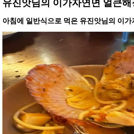
유진앗님의 이가자연면 얼큰해
아침에 일반식으로 먹은 유진앗님의 이가