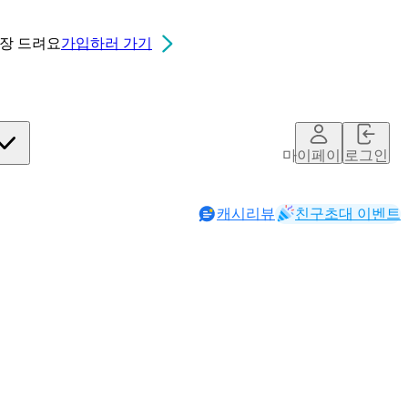
0장
드려요
가입하러 가기
마이페이지
로그인
캐시리뷰
친구초대 이벤트