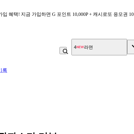
가입 혜택!
지금 가입하면
G 포인트 10,000P + 캐시로또 응모권 1
5
비_플레인 쿽
기록