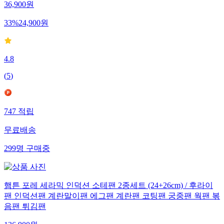
36,900
원
33
%
24,900
원
4.8
(
5
)
747
적립
무료배송
299
명
구매중
햄튼 포레 세라믹 인덕션 소테팬 2종세트 (24+26cm) / 후라이
팬 인덕션팬 계란말이팬 에그팬 계란팬 코팅팬 궁중팬 웍팬 볶
음팬 튀김팬