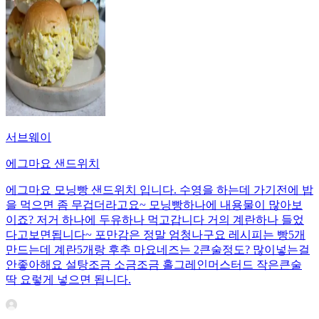
서브웨이
에그마요 샌드위치
에그마요 모닝빵 샌드위치 입니다. 수영을 하는데 가기전에 밥
을 먹으면 좀 무겁더라고요~ 모닝빵하나에 내용물이 많아보
이죠? 저거 하나에 두유하나 먹고갑니다 거의 계란하나 들었
다고보면됩니다~ 포만감은 정말 엄청나구요 레시피는 빵5개
만드는데 계란5개랑 후추 마요네즈는 2큰술정도? 많이넣는걸
안좋아해요 설탕조금 소금조금 홀그레인머스터드 작은큰술
딱 요렇게 넣으면 됩니다.