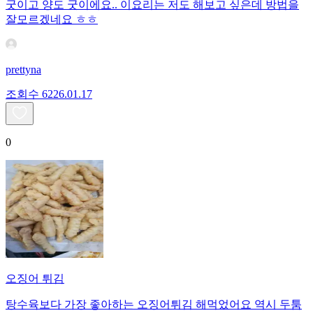
굿이고 양도 굿이에요.. 이요리는 저도 해보고 싶은데 방법을
잘모르겠네요 ㅎㅎ
prettyna
조회수
62
26.01.17
0
오징어 튀김
탕수육보다 가장 좋아하는 오징어튀김 해먹었어요 역시 두툼