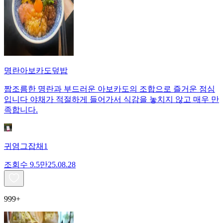
명란아보카도덮밥
짭조름한 명란과 부드러운 아보카도의 조합으로 즐거운 점심
입니다 야채가 적절하게 들어가서 식감을 놓치지 않고 매우 만
족합니다.
귀염그잡채1
조회수
9.5만
25.08.28
999+