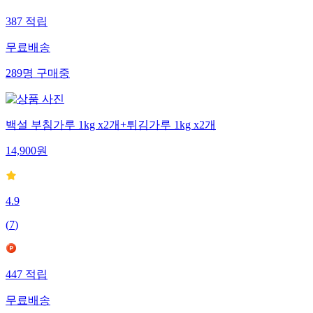
387
적립
무료배송
289
명
구매중
백설 부침가루 1kg x2개+튀김가루 1kg x2개
14,900
원
4.9
(
7
)
447
적립
무료배송