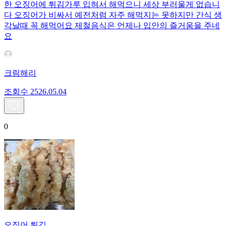
한 오징어에 튀김가루 입혀서 해먹으니 세상 부러울게 없습니
다 오징어가 비싸서 예전처럼 자주 해먹지는 못하지만 간식 생
각날때 꼭 해먹어요 제철음식은 언제나 입안의 즐거움을 주네
요
크림해리
조회수
25
26.05.04
0
오징어 튀김