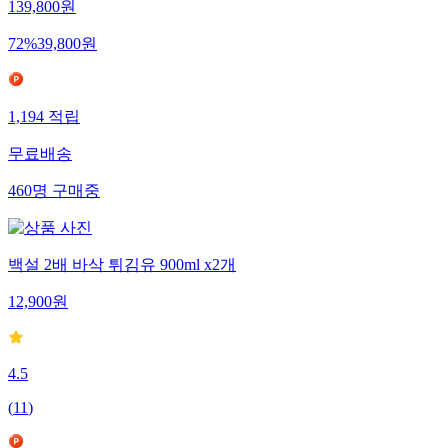
139,800
원
72
%
39,800
원
1,194
적립
무료배송
460
명
구매중
백설 2배 바삭 튀김유 900ml x2개
12,900
원
4.5
(
11
)