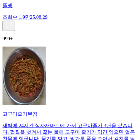
똘맹
조회수
1.9만
25.08.29
999+
고구마줄기무침
새벽에 24시간 식자재마트에 가서 고구마줄기 3단을 샀습니
다. 껍질을 벗겨서 끓는 물에 고구마 줄기가 약간 익으면 얼른
찬물에 헹굽니다. 물기를 짜고, 밀가루 풀을 쑤어서 김치를 담