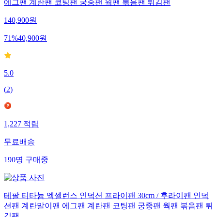
에그팬 계란팬 코팅팬 궁중팬 웍팬 볶음팬 튀김팬
140,900
원
71
%
40,900
원
5.0
(
2
)
1,227
적립
무료배송
190
명
구매중
테팔 티타늄 엑셀런스 인덕션 프라이팬 30cm / 후라이팬 인덕
션팬 계란말이팬 에그팬 계란팬 코팅팬 궁중팬 웍팬 볶음팬 튀