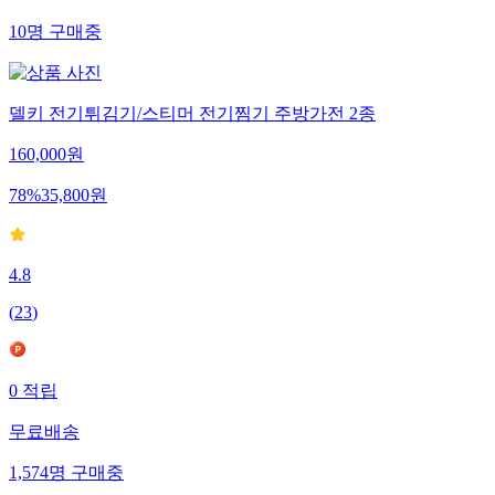
10
명
구매중
델키 전기튀김기/스티머 전기찜기 주방가전 2종
160,000
원
78
%
35,800
원
4.8
(
23
)
0
적립
무료배송
1,574
명
구매중