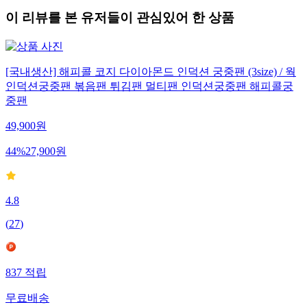
이 리뷰를 본 유저들이 관심있어 한 상품
[국내생산] 해피콜 코지 다이아몬드 인덕션 궁중팬 (3size) / 웍
인덕션궁중팬 볶음팬 튀김팬 멀티팬 인덕션궁중팬 해피콜궁
중팬
49,900
원
44
%
27,900
원
4.8
(
27
)
837
적립
무료배송