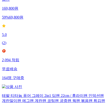
김팬
169,800
원
59
%
69,800
원
5.0
(
2
)
2,094
적립
무료배송
164
명
구매중
테팔 티타늄 퓨어 그레이 2in1 딥팬 22cm / 후라이팬 인덕션팬
계란말이팬 에그팬 계란팬 코팅팬 궁중팬 웍팬 볶음팬 튀김팬