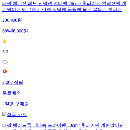
테팔 에디션 레드 인덕션 멀티팬 28cm / 후라이팬 인덕션팬 계
란말이팬 에그팬 계란팬 코팅팬 궁중팬 웍팬 볶음팬 튀김팬
206,900
원
68
%
66,900
원
5.0
(
1
)
2,007
적립
무료배송
264
명
구매중
테팔 밸리드쿡 티타늄 프라이팬 30cm / 후라이팬 계란말이팬