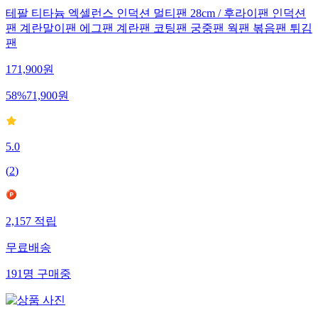
테팔 티타늄 엑셀런스 인덕션 멀티팬 28cm / 후라이팬 인덕션
팬 계란말이팬 에그팬 계란팬 코팅팬 궁중팬 웍팬 볶음팬 튀김
팬
171,900
원
58
%
71,900
원
5.0
(
2
)
2,157
적립
무료배송
191
명
구매중