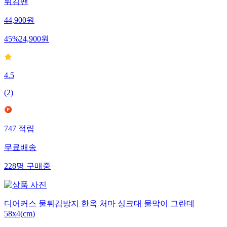
튀김팬
44,900
원
45
%
24,900
원
4.5
(
2
)
747
적립
무료배송
228
명
구매중
디어커스 물튀김방지 한옥 처마 싱크대 물막이 그란데
58x4(cm)