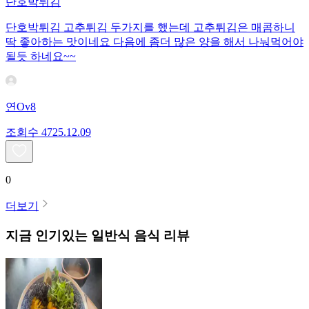
단호박튀김
단호박튀김 고추튀김 두가지를 했는데 고추튀김은 매콤하니
딱 좋아하는 맛이네요 다음에 좀더 많은 양을 해서 나눠먹어야
될듯 하네요~~
연Ov8
조회수
47
25.12.09
0
더보기
지금 인기있는
일반식
음식 리뷰