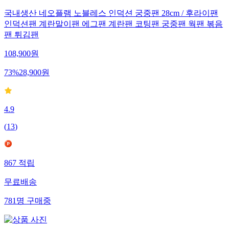
국내생산 네오플램 노블레스 인덕션 궁중팬 28cm / 후라이팬
인덕션팬 계란말이팬 에그팬 계란팬 코팅팬 궁중팬 웍팬 볶음
팬 튀김팬
108,900
원
73
%
28,900
원
4.9
(
13
)
867
적립
무료배송
781
명
구매중