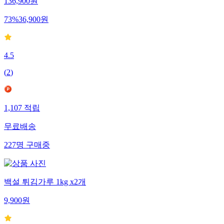
136,900
원
73
%
36,900
원
4.5
(
2
)
1,107
적립
무료배송
227
명
구매중
백설 튀김가루 1kg x2개
9,900
원