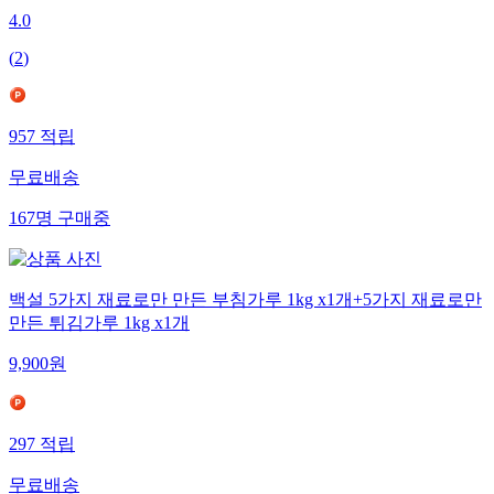
4.0
(
2
)
957
적립
무료배송
167
명
구매중
백설 5가지 재료로만 만든 부침가루 1kg x1개+5가지 재료로만
만든 튀김가루 1kg x1개
9,900
원
297
적립
무료배송