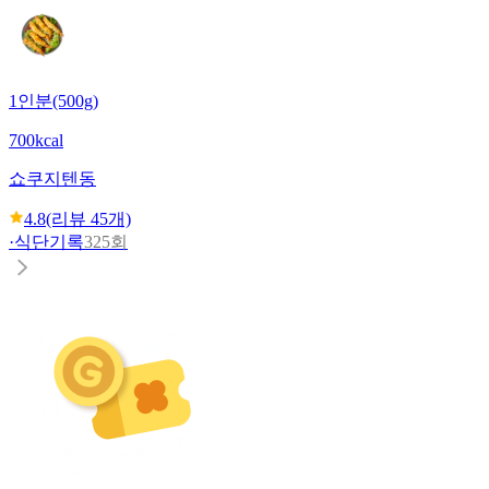
1인분(500g)
700kcal
쇼쿠지
텐동
4.8
(리뷰
45
개)
·
식단기록
325회