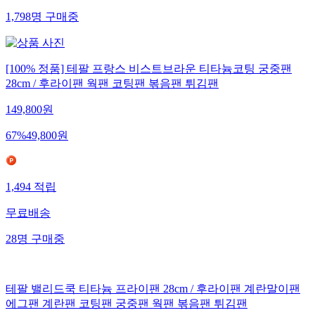
1,798
명
구매중
[100% 정품] 테팔 프랑스 비스트브라운 티타늄코팅 궁중팬
28cm / 후라이팬 웍팬 코팅팬 볶음팬 튀김팬
149,800
원
67
%
49,800
원
1,494
적립
무료배송
28
명
구매중
테팔 밸리드쿡 티타늄 프라이팬 28cm / 후라이팬 계란말이팬
에그팬 계란팬 코팅팬 궁중팬 웍팬 볶음팬 튀김팬