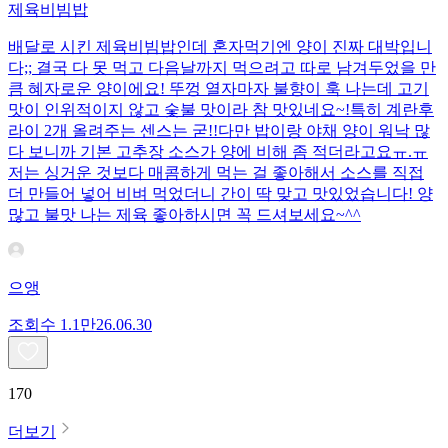
제육비빔밥
배달로 시킨 제육비빔밥인데 혼자먹기엔 양이 진짜 대박입니
다;; 결국 다 못 먹고 다음날까지 먹으려고 따로 남겨두었을 만
큼 혜자로운 양이에요! 뚜껑 열자마자 불향이 훅 나는데 고기
맛이 인위적이지 않고 숯불 맛이라 참 맛있네요~!특히 계란후
라이 2개 올려주는 센스는 굳!! ​다만 밥이랑 야채 양이 워낙 많
다 보니까 기본 고추장 소스가 양에 비해 좀 적더라고요ㅠ.ㅠ
저는 싱거운 것보다 매콤하게 먹는 걸 좋아해서 소스를 직접
더 만들어 넣어 비벼 먹었더니 간이 딱 맞고 맛있었습니다! 양
많고 불맛 나는 제육 좋아하시면 꼭 드셔보세요~^^
으앵
조회수
1.1만
26.06.30
170
더보기