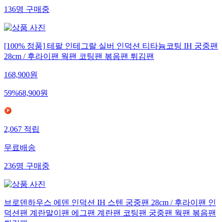
136
명
구매중
[100% 정품] 테팔 인테그랄 실버 인덕션 티타늄코팅 IH 궁중팬
28cm / 후라이팬 웍팬 코팅팬 볶음팬 튀김팬
168,900
원
59
%
68,900
원
2,067
적립
무료배송
236
명
구매중
브로덴하우스 에덴 인덕션 IH 스텐 궁중팬 28cm / 후라이팬 인
덕션팬 계란말이팬 에그팬 계란팬 코팅팬 궁중팬 웍팬 볶음팬