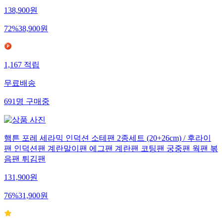
138,900
원
72
%
38,900
원
1,167
적립
무료배송
691
명
구매중
햄튼 포레 세라믹 인덕션 소테팬 2종세트 (20+26cm) / 후라이
팬 인덕션팬 계란말이팬 에그팬 계란팬 코팅팬 궁중팬 웍팬 볶
음팬 튀김팬
131,900
원
76
%
31,900
원