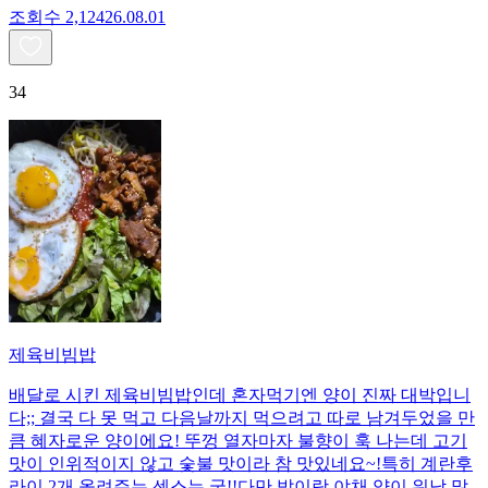
조회수
2,124
26.08.01
34
제육비빔밥
배달로 시킨 제육비빔밥인데 혼자먹기엔 양이 진짜 대박입니
다;; 결국 다 못 먹고 다음날까지 먹으려고 따로 남겨두었을 만
큼 혜자로운 양이에요! 뚜껑 열자마자 불향이 훅 나는데 고기
맛이 인위적이지 않고 숯불 맛이라 참 맛있네요~!특히 계란후
라이 2개 올려주는 센스는 굳!! ​다만 밥이랑 야채 양이 워낙 많