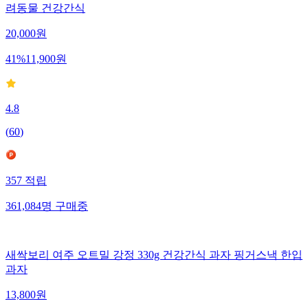
려동물 건강간식
20,000
원
41
%
11,900
원
4.8
(
60
)
357
적립
361,084
명
구매중
새싹보리 여주 오트밀 강정 330g 건강간식 과자 핑거스낵 한입
과자
13,800
원