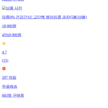
당류0% 건강간식! 고단백 병아리콩 과자(5봉/10봉)
18,000
원
45
%
9,900
원
4.7
(
15
)
297
적립
무료배송
683
명
구매중