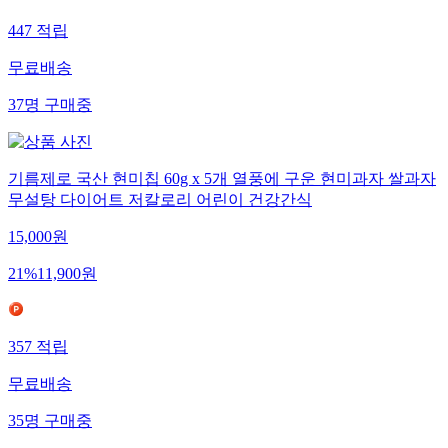
447
적립
무료배송
37
명
구매중
기름제로 국산 현미칩 60g x 5개 열풍에 구운 현미과자 쌀과자
무설탕 다이어트 저칼로리 어린이 건강간식
15,000
원
21
%
11,900
원
357
적립
무료배송
35
명
구매중