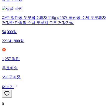
17
명
구매중
파주 장단콩 두부국수과자 110g x 15개 국산콩 수제 두부과자
건강한 단백질 스낵 두부칩 구운 건강간식
54,000
원
22
%
41,900
원
1,257
적립
무료배송
5
명
구매중
더보기
0