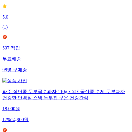
5.0
(
1
)
507
적립
무료배송
98
명
구매중
파주 장단콩 두부국수과자 110g x 5개 국산콩 수제 두부과자
건강한 단백질 스낵 두부칩 구운 건강간식
18,000
원
17
%
14,900
원