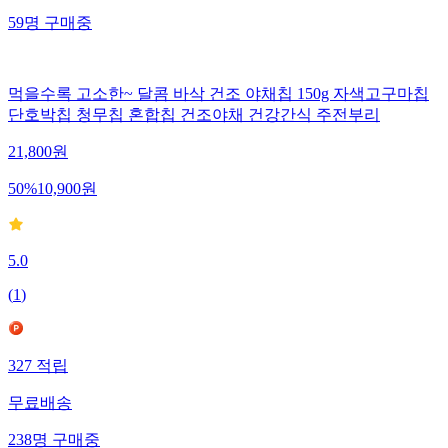
59
명
구매중
먹을수록 고소한~ 달콤 바삭 건조 야채칩 150g 자색고구마칩
단호박칩 청무칩 혼합칩 건조야채 건강간식 주전부리
21,800
원
50
%
10,900
원
5.0
(
1
)
327
적립
무료배송
238
명
구매중