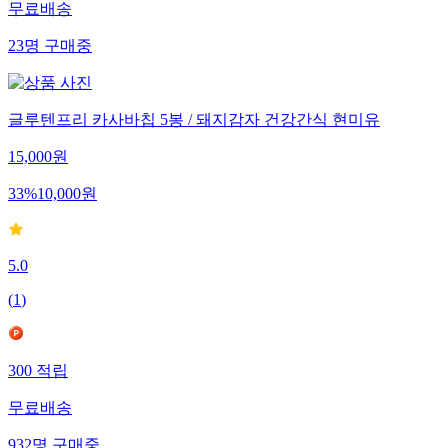
무료배송
23
명
구매중
글루텐프리 카사바칩 5봉 / 돼지감자 건강간식 현미유
15,000
원
33
%
10,000
원
5.0
(
1
)
300
적립
무료배송
932
명
구매중