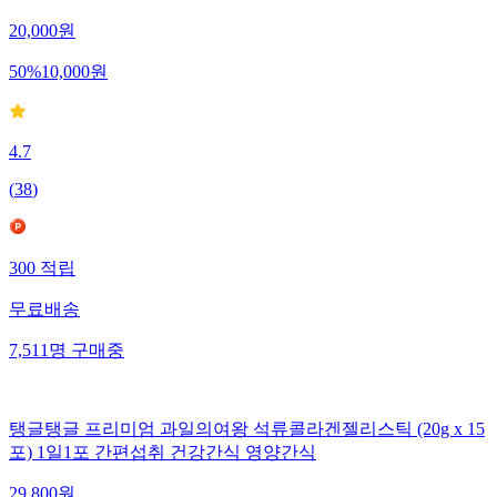
20,000
원
50
%
10,000
원
4.7
(
38
)
300
적립
무료배송
7,511
명
구매중
탱글탱글 프리미엄 과일의여왕 석류콜라겐젤리스틱 (20g x 15
포) 1일1포 간편섭취 건강간식 영양간식
29,800
원