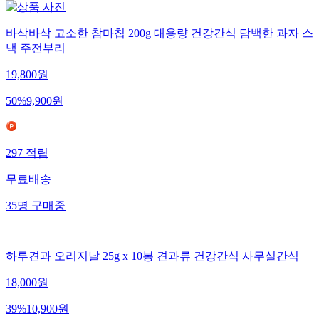
바삭바삭 고소한 참마칩 200g 대용량 건강간식 담백한 과자 스
낵 주전부리
19,800
원
50
%
9,900
원
297
적립
무료배송
35
명
구매중
하루견과 오리지날 25g x 10봉 견과류 건강간식 사무실간식
18,000
원
39
%
10,900
원