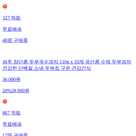
327
적립
무료배송
46
명
구매중
파주 장단콩 두부국수과자 110g x 10개 국산콩 수제 두부과자
건강한 단백질 스낵 두부칩 구운 건강간식
36,000
원
20
%
28,900
원
867
적립
무료배송