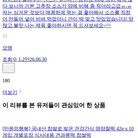
다 보니까 기본 고추장 소스가 양에 비해 좀 적더라고요ㅠ.ㅠ
저는 싱거운 것보다 매콤하게 먹는 걸 좋아해서 소스를 직접
더 만들어 넣어 비벼 먹었더니 간이 딱 맞고 맛있었습니다! 양
많고 불맛 나는 제육 좋아하시면 꼭 드셔보세요~^^
으앵
조회수
1.2만
26.06.30
180
더보기
이 리뷰를 본 유저들이 관심있어 한 상품
[만원의행복] 국내산 찹쌀로 빚은 건강간식 영양찰떡 42g x 10
개입 개별포장 식사대용 견과류떡 찹쌀떡