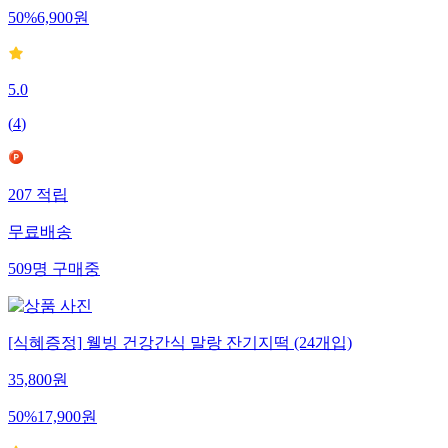
50
%
6,900
원
5.0
(
4
)
207
적립
무료배송
509
명
구매중
[식혜증정] 웰빙 건강간식 말랑 잔기지떡 (24개입)
35,800
원
50
%
17,900
원