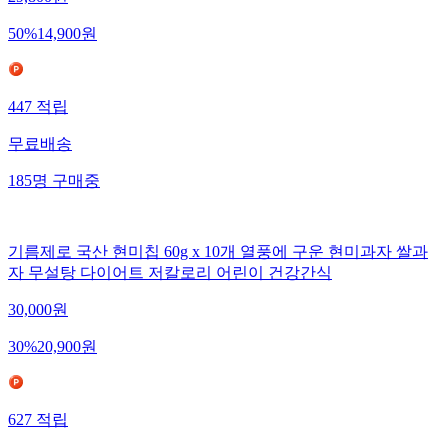
50
%
14,900
원
447
적립
무료배송
185
명
구매중
기름제로 국산 현미칩 60g x 10개 열풍에 구운 현미과자 쌀과
자 무설탕 다이어트 저칼로리 어린이 건강간식
30,000
원
30
%
20,900
원
627
적립