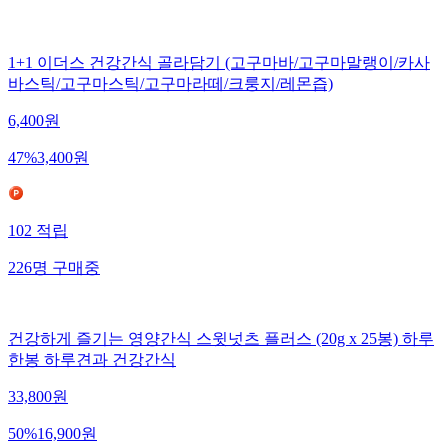
1+1 이더스 건강간식 골라담기 (고구마바/고구마말랭이/카사
바스틱/고구마스틱/고구마라떼/크룽지/레몬즙)
6,400
원
47
%
3,400
원
102
적립
226
명
구매중
건강하게 즐기는 영양간식 스윗넛츠 플러스 (20g x 25봉) 하루
한봉 하루견과 건강간식
33,800
원
50
%
16,900
원