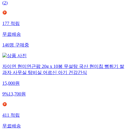
(
2
)
177
적립
무료배송
146
명
구매중
자이연 현미연근팝 20g x 10봉 무설탕 국산 현미칩 뻥튀기 쌀
과자 사무실 탕비실 어르신 아기 건강간식
15,000
원
9
%
13,700
원
411
적립
무료배송