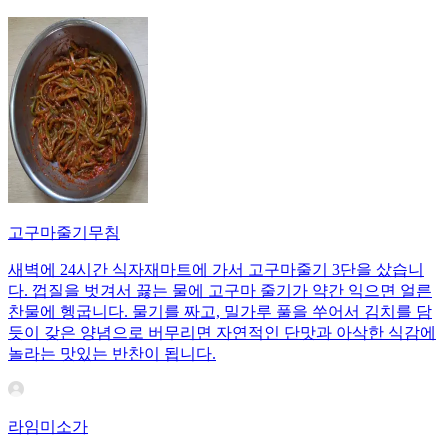
고구마줄기무침
새벽에 24시간 식자재마트에 가서 고구마줄기 3단을 샀습니
다. 껍질을 벗겨서 끓는 물에 고구마 줄기가 약간 익으면 얼른
찬물에 헹굽니다. 물기를 짜고, 밀가루 풀을 쑤어서 김치를 담
듯이 갖은 양념으로 버무리면 자연적인 단맛과 아삭한 식감에
놀라는 맛있는 반찬이 됩니다.
라임미소가