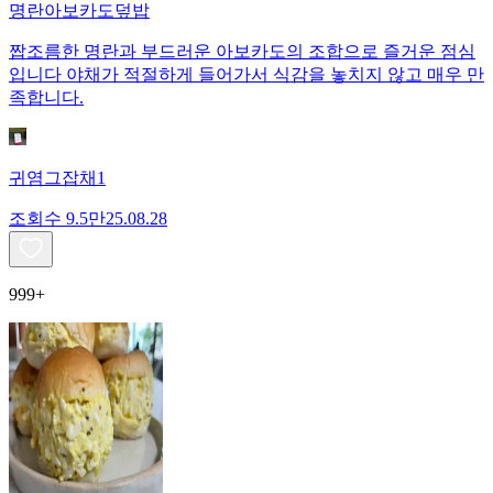
명란아보카도덮밥
짭조름한 명란과 부드러운 아보카도의 조합으로 즐거운 점심
입니다 야채가 적절하게 들어가서 식감을 놓치지 않고 매우 만
족합니다.
귀염그잡채1
조회수
9.5만
25.08.28
999+