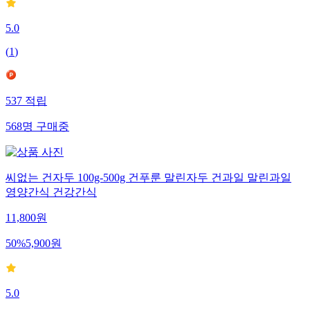
5.0
(
1
)
537
적립
568
명
구매중
씨없는 건자두 100g-500g 건푸룬 말린자두 건과일 말린과일
영양간식 건강간식
11,800
원
50
%
5,900
원
5.0