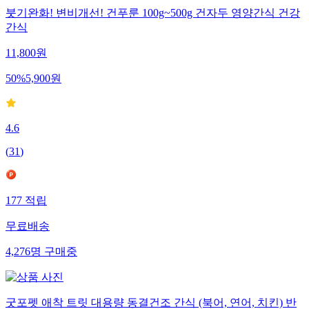
붓기완화! 변비개선! 건푸룬 100g~500g 건자두 영양간식 건강
간식
11,800
원
50
%
5,900
원
4.6
(
31
)
177
적립
무료배송
4,276
명
구매중
굿포펫 애착 트릿 대용량 동결건조 간식 (북어, 연어, 치킨) 반