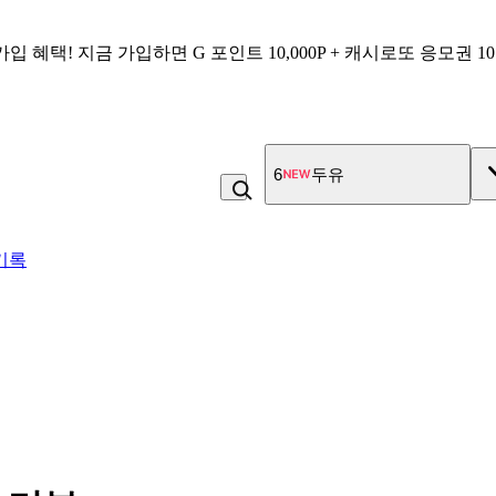
가입 혜택!
지금 가입하면
G 포인트 10,000P + 캐시로또 응모권 1
7
김치
기록