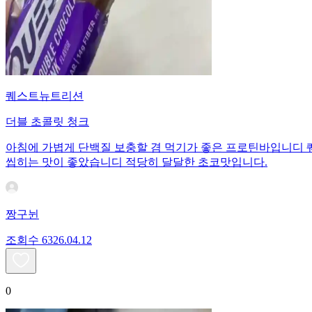
퀘스트뉴트리션
더블 초콜릿 청크
아침에 가볍게 단백질 보충할 겸 먹기가 좋은 프로틴바입니디
씹히는 맛이 좋았습니디 적당히 달달한 초코맛입니다.
짱구뉜
조회수
63
26.04.12
0