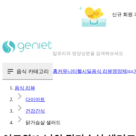
신규 회원 
칼로리와 영양성분을 검색해보세요
혈당 · 다이어트 음식 검색해보세요
음식 카테고리
홈
커뮤니티
헬시딜
음식 리뷰
영양제
NEW
음식 · 영양제 리뷰를 찾아보세요
음식 리뷰
다이어트
건강간식
닭가슴살 샐러드