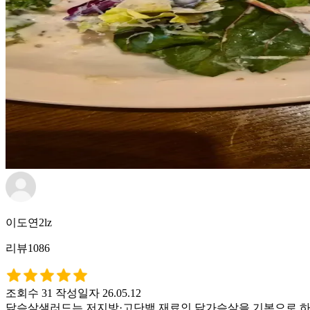
이도연2lz
리뷰1086
조회수 31
작성일자 26.05.12
닭슴살샐러드는 저지방·고단백 재료인 닭가슴살을 기본으로 하여,