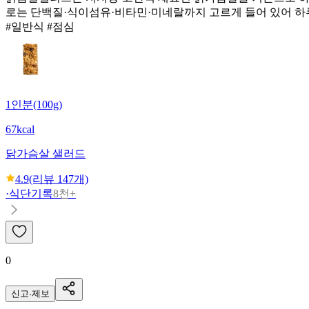
로는 단백질·식이섬유·비타민·미네랄까지 고르게 들어 있어 하루
#일반식 #점심
1인분(100g)
67kcal
닭가슴살 샐러드
4.9
(리뷰
147
개)
·
식단기록
8천+
0
신고·제보