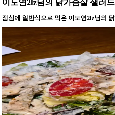
이도연2lz님의 닭가슴살 샐러드
점심에 일반식으로 먹은 이도연2lz님의 