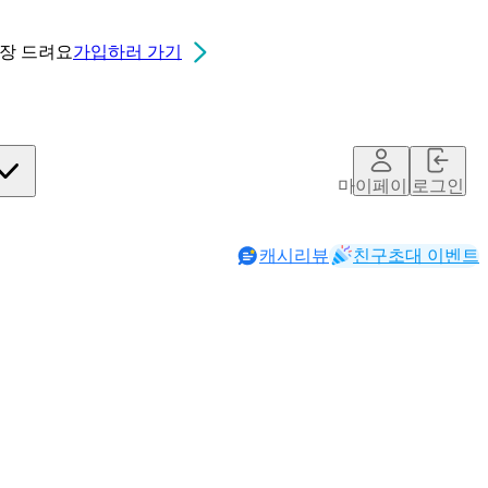
0장
드려요
가입하러 가기
마이페이지
로그인
캐시리뷰
친구초대 이벤트