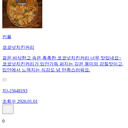
키플
코코넛치킨커리
겉은 바삭한고 속은 촉촉한 코코넛치킨커리 너무 맛있네요~
코코넛치킨커리가 입안가득 퍼지는 깊은 풍미의 감칠맛이고,
입안에서 느껴지는 식감도 넘 만족스러워요.
지니5648193
조회수
29
26.01.01
0