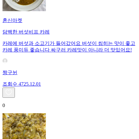
혼신마켓
담백한 버섯비프 카레
카레에 버섯과 소고기가 들어갔어요 버섯이 씹히는 맛이 좋고
카레 풍미듀 좋습니다 싸구러 카레맛이 아니라 더 맛있어요!
짱구뉜
조회수
47
25.12.01
0