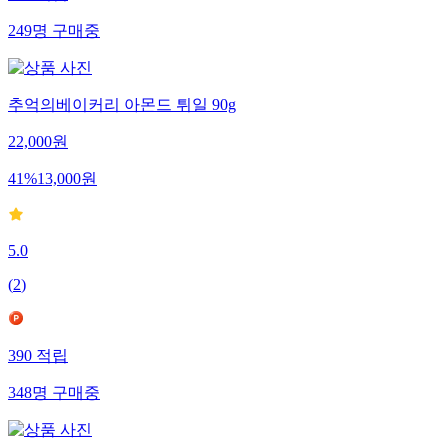
249
명
구매중
추억의베이커리 아몬드 튀일 90g
22,000
원
41
%
13,000
원
5.0
(
2
)
390
적립
348
명
구매중