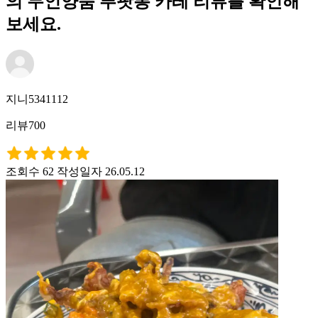
의 무인양품 푸팟퐁 카레 리뷰를 확인해
보세요.
지니5341112
리뷰700
조회수 62
작성일자 26.05.12