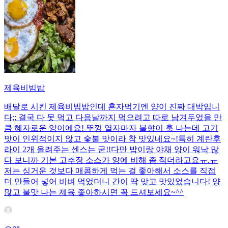
제육비빔밥
배달로 시킨 제육비빔밥인데 혼자먹기엔 양이 진짜 대박입니
다;; 결국 다 못 먹고 다음날까지 먹으려고 따로 남겨두었을 만
큼 혜자로운 양이에요! 뚜껑 열자마자 불향이 훅 나는데 고기
맛이 인위적이지 않고 숯불 맛이라 참 맛있네요~!특히 계란후
라이 2개 올려주는 센스는 굳!! ​다만 밥이랑 야채 양이 워낙 많
다 보니까 기본 고추장 소스가 양에 비해 좀 적더라고요ㅠ.ㅠ
저는 싱거운 것보다 매콤하게 먹는 걸 좋아해서 소스를 직접
더 만들어 넣어 비벼 먹었더니 간이 딱 맞고 맛있었습니다! 양
많고 불맛 나는 제육 좋아하시면 꼭 드셔보세요~^^