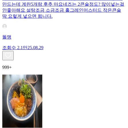
만드는데 계란5개랑 후추 마요네즈는 2큰술정도? 많이넣는걸
안좋아해요 설탕조금 소금조금 홀그레인머스터드 작은큰술
딱 요렇게 넣으면 됩니다.
똘맹
조회수
2.1만
25.08.29
999+