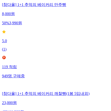
[참다올] 1+1 추억의 베이커리 만주빵
8,000
원
50
%
3,990
원
5.0
(
1
)
119
적립
949
명
구매중
[참다올] 1+1 추억의 베이커리 깨찰빵(1봉 5입내외)
23,000
원