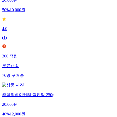
20,000
원
50
%
10,000
원
4.0
(
1
)
300
적립
무료배송
76
명
구매중
추억의베이커리 쌀케잌 250g
20,000
원
40
%
12,000
원