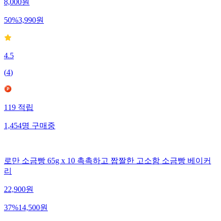
8,000
원
50
%
3,990
원
4.5
(
4
)
119
적립
1,454
명
구매중
로만 소금빵 65g x 10 촉촉하고 짭짤한 고소함 소금빵 베이커
리
22,900
원
37
%
14,500
원