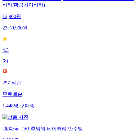
바타/황금치아바타)
12,900
원
23
%
9,900
원
4.3
(
8
)
297
적립
무료배송
1,448
명
구매중
[참다올] 1+1 추억의 베이커리 만주빵