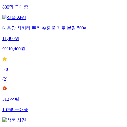
880
명
구매중
대용량 치커리 뿌리 추출물 가루 분말 500g
11,400
원
9
%
10,400
원
5.0
(
2
)
312
적립
107
명
구매중