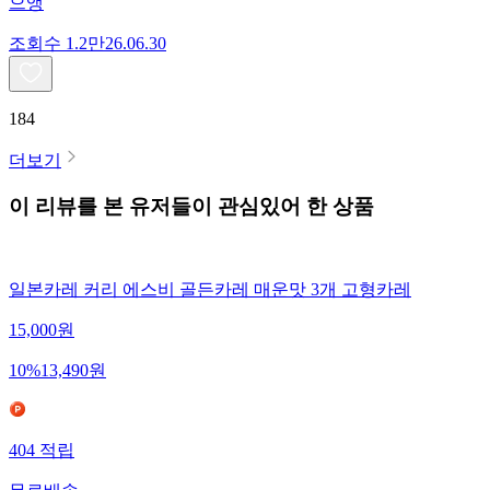
으앵
조회수
1.2만
26.06.30
184
더보기
이 리뷰를 본 유저들이 관심있어 한 상품
일본카레 커리 에스비 골든카레 매운맛 3개 고형카레
15,000
원
10
%
13,490
원
404
적립