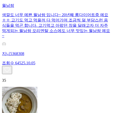
월남쌈
색깔도 너무 예쁜 월남쌈 입니다~ 20년째 롱다이어트중 예요
ㅎㅎ 고기도 먹고 먹을꺼 다 먹어가며 조금씩 덜 부담스런 음
식들을 먹곤 합니다. 고기먹고 아팠던 장을 달래고자 더 자주
먹게되는 월남쌈 오리엔탈 소스에도 너무 맛있는 월남쌈 예요
~
지니5368308
조회수
645
25.10.05
35