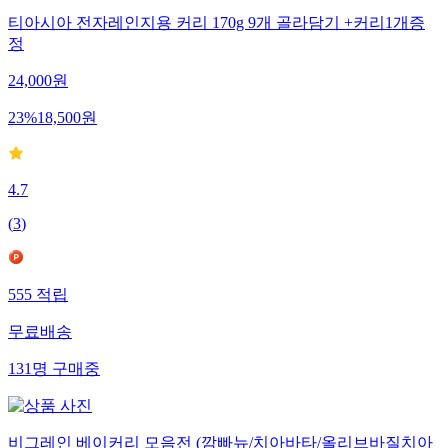
티아시아 전자레인지용 커리 170g 9개 골라담기 +커리1개증
정
24,000
원
23
%
18,500
원
4.7
(
3
)
555
적립
무료배송
131
명
구매중
비그레인 베이커리 모음전 (깜빠뉴/치아바타/올리브바질치아