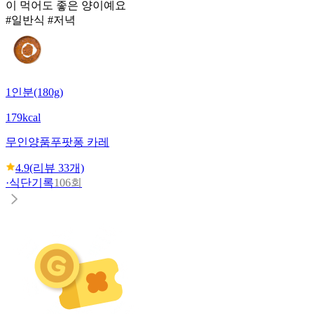
이 먹어도 좋은 양이예요
#일반식 #저녁
1인분(180g)
179kcal
무인양품
푸팟퐁 카레
4.9
(리뷰
33
개)
·
식단기록
106회