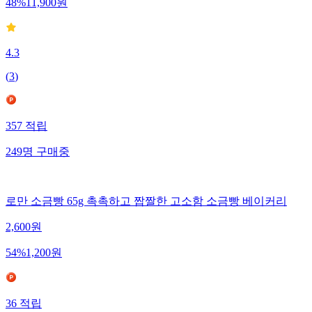
48
%
11,900
원
4.3
(
3
)
357
적립
249
명
구매중
로만 소금빵 65g 촉촉하고 짭짤한 고소함 소금빵 베이커리
2,600
원
54
%
1,200
원
36
적립