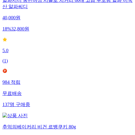
알파시디 중년여성 시클로 치커리 60대 고급 부모님 알파 미국
산 알파씨디
40,000
원
18
%
32,800
원
5.0
(
1
)
984
적립
무료배송
137
명
구매중
추억의베이커리 비건 르뱅쿠키 80g