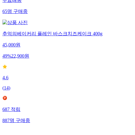
무료배송
65
명
구매중
추억의베이커리 플레인 바스크치즈케이크 400g
45,000
원
49
%
22,900
원
4.6
(
14
)
687
적립
887
명
구매중