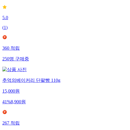
5.0
(
1
)
360
적립
250
명
구매중
추억의베이커리 단팥빵 110g
15,000
원
41
%
8,900
원
267
적립