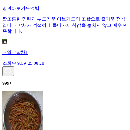
명란아보카도덮밥
짭조름한 명란과 부드러운 아보카도의 조합으로 즐거운 점심
입니다 야채가 적절하게 들어가서 식감을 놓치지 않고 매우 만
족합니다.
귀염그잡채1
조회수
9.6만
25.08.28
999+