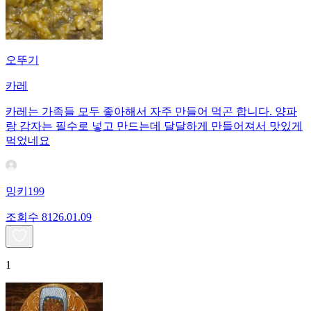
오뚜기
카레
카레는 가족들 모두 좋아해서 자주 만들어 먹곤 합니다. 양파
랑 감자는 필수로 넣고 만드는데 달달하게 만들어져서 맛있게
먹었네요
밍키199
조회수
81
26.01.09
1