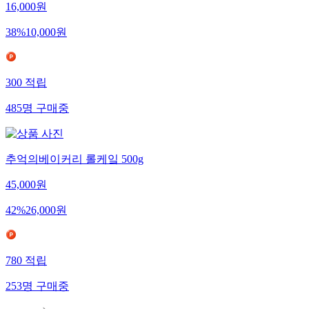
16,000
원
38
%
10,000
원
300
적립
485
명
구매중
추억의베이커리 롤케잌 500g
45,000
원
42
%
26,000
원
780
적립
253
명
구매중