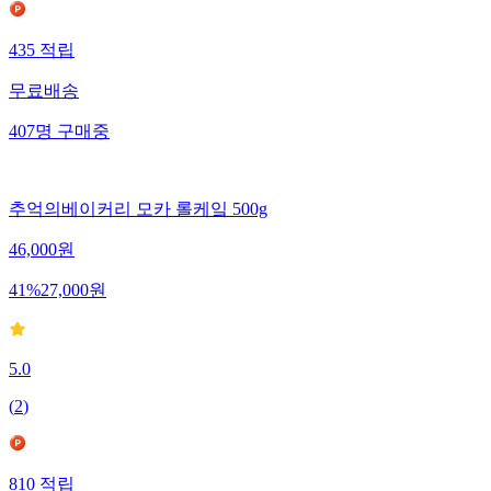
435
적립
무료배송
407
명
구매중
추억의베이커리 모카 롤케잌 500g
46,000
원
41
%
27,000
원
5.0
(
2
)
810
적립