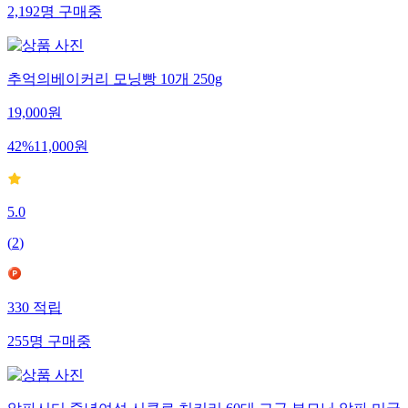
2,192
명
구매중
추억의베이커리 모닝빵 10개 250g
19,000
원
42
%
11,000
원
5.0
(
2
)
330
적립
255
명
구매중