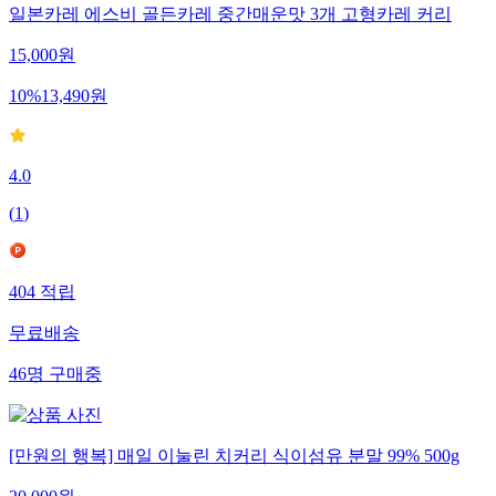
일본카레 에스비 골든카레 중간매운맛 3개 고형카레 커리
15,000
원
10
%
13,490
원
4.0
(
1
)
404
적립
무료배송
46
명
구매중
[만원의 행복] 매일 이눌린 치커리 식이섬유 분말 99% 500g