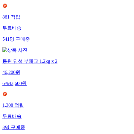
861
적립
무료배송
541
명
구매중
동원 딤섬 부채교 1.2kg x 2
46,200
원
6
%
43,600
원
1,308
적립
무료배송
8
명
구매중