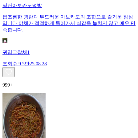
명란아보카도덮밥
짭조름한 명란과 부드러운 아보카도의 조합으로 즐거운 점심
입니다 야채가 적절하게 들어가서 식감을 놓치지 않고 매우 만
족합니다.
귀염그잡채1
조회수
9.5만
25.08.28
999+