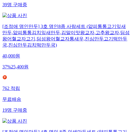
39
명
구매중
[조정애 명인만두] 3호 명인8종 사랑세트 (얇피통통고기잎새
만두,얇피통통김치잎새만두,김말이맛왕교자,고추왕교자,딤섬
왕어혈교자고기,딤섬왕어혈교자통새우,진심만두고기떡만두
국,진심만두김치떡만두국)
40,000
원
37
%
25,400
원
762
적립
무료배송
19
명
구매중