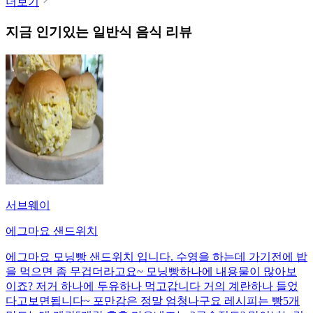
더보기
지금 인기있는
일반식
음식 리뷰
서브웨이
에그마요 샌드위치
에그마요 모닝빵 샌드위치 입니다. 수영을 하는데 가기전에 밥
을 먹으면 좀 무겁더라고요~ 모닝빵하나에 내용물이 많아보
이죠? 저거 하나에 두유하나 먹고갑니다 거의 계란하나 들었
다고보면됩니다~ 포만감은 정말 엄청나구요 레시피는 빵5개