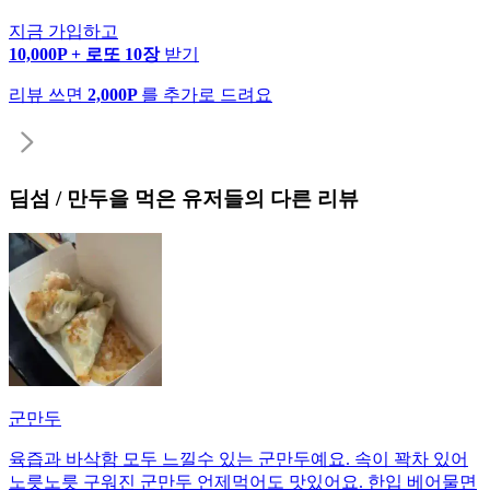
지금 가입하고
10,000P + 로또 10장
받기
리뷰 쓰면
2,000P
를 추가로 드려요
딤섬 / 만두
을 먹은 유저들의 다른 리뷰
군만두
육즙과 바삭함 모두 느낄수 있는 군만두예요. 속이 꽉차 있어
노릇노릇 구워진 군만두 언제먹어도 맛있어요. 한입 베어물면