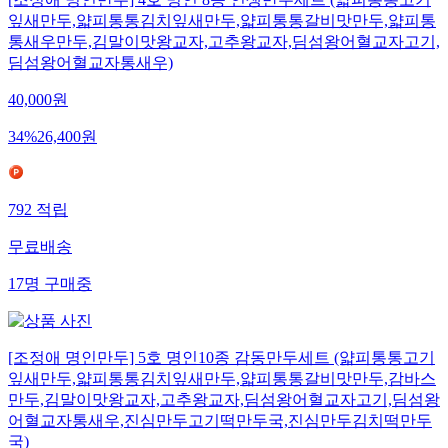
[조정애 명인만두] 4호 명인 8종 인생만두세트 (얇피통통고기
잎새만두,얇피통통김치잎새만두,얇피통통갈비맛만두,얇피통
통새우만두,김말이맛왕교자,고추왕교자,딤섬왕어혈교자고기,
딤섬왕어혈교자통새우)
40,000
원
34
%
26,400
원
792
적립
무료배송
17
명
구매중
[조정애 명인만두] 5호 명인10종 감동만두세트 (얇피통통고기
잎새만두,얇피통통김치잎새만두,얇피통통갈비맛만두,감바스
만두,김말이맛왕교자,고추왕교자,딤섬왕어혈교자고기,딤섬왕
어혈교자통새우,진심만두고기떡만두국,진심만두김치떡만두
국)