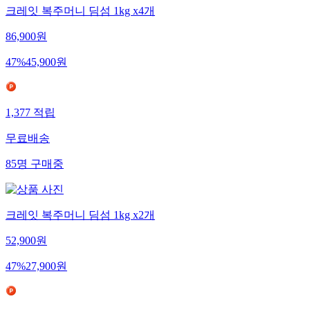
크레잇 복주머니 딤섬 1kg x4개
86,900
원
47
%
45,900
원
1,377
적립
무료배송
85
명
구매중
크레잇 복주머니 딤섬 1kg x2개
52,900
원
47
%
27,900
원