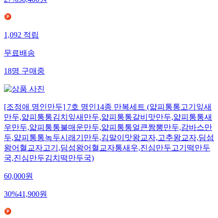
27
%
36,400
원
1,092
적립
무료배송
18
명
구매중
[조정애 명인만두] 7호 명인14종 만복세트 (얇피통통고기잎새
만두,얇피통통김치잎새만두,얇피통통갈비맛만두,얇피통통새
우만두,얇피통통불매운만두,얇피통통얼큰짬뽕만두,감바스만
두,얇피통통녹두시래기만두,김말이맛왕교자,고추왕교자,딤섬
왕어혈교자고기,딤섬왕어혈교자통새우,진심만두고기떡만두
국,진심만두김치떡만두국)
60,000
원
30
%
41,900
원