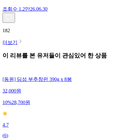
조회수
1.2만
26.06.30
182
더보기
이 리뷰를 본 유저들이 관심있어 한 상품
[동원] 딤섬 부추창펀 390g x 8봉
32,000
원
10
%
28,700
원
4.7
(
6
)