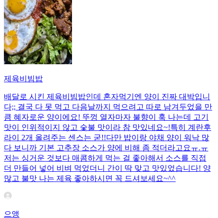
제육비빔밥
배달로 시킨 제육비빔밥인데 혼자먹기엔 양이 진짜 대박입니
다;; 결국 다 못 먹고 다음날까지 먹으려고 따로 남겨두었을 만
큼 혜자로운 양이에요! 뚜껑 열자마자 불향이 훅 나는데 고기
맛이 인위적이지 않고 숯불 맛이라 참 맛있네요~!특히 계란후
라이 2개 올려주는 센스는 굳!! ​다만 밥이랑 야채 양이 워낙 많
다 보니까 기본 고추장 소스가 양에 비해 좀 적더라고요ㅠ.ㅠ
저는 싱거운 것보다 매콤하게 먹는 걸 좋아해서 소스를 직접
더 만들어 넣어 비벼 먹었더니 간이 딱 맞고 맛있었습니다! 양
많고 불맛 나는 제육 좋아하시면 꼭 드셔보세요~^^
으앵