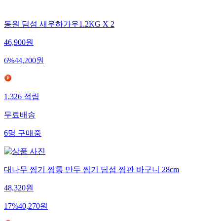
동원 딤섬 새우하가우1.2KG X 2
46,900
원
6
%
44,200
원
1,326
적립
무료배송
6
명
구매중
대나무 찜기 찜통 만두 찜기 딤섬 찜판 바구니 28cm
48,320
원
17
%
40,270
원