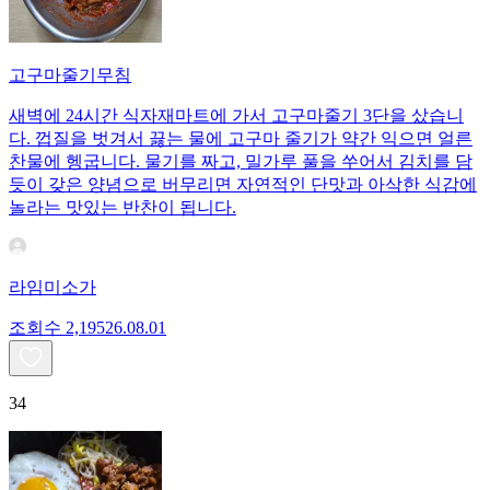
고구마줄기무침
새벽에 24시간 식자재마트에 가서 고구마줄기 3단을 샀습니
다. 껍질을 벗겨서 끓는 물에 고구마 줄기가 약간 익으면 얼른
찬물에 헹굽니다. 물기를 짜고, 밀가루 풀을 쑤어서 김치를 담
듯이 갖은 양념으로 버무리면 자연적인 단맛과 아삭한 식감에
놀라는 맛있는 반찬이 됩니다.
라임미소가
조회수
2,195
26.08.01
34