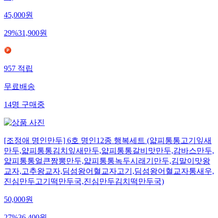
45,000
원
29
%
31,900
원
957
적립
무료배송
14
명
구매중
[조정애 명인만두] 6호 명인12종 행복세트 (얇피통통고기잎새
만두,얇피통통김치잎새만두,얇피통통갈비맛만두,감바스만두,
얇피통통얼큰짬뽕만두,얇피통통녹두시래기만두,김말이맛왕
교자,고추왕교자,딤섬왕어혈교자고기,딤섬왕어혈교자통새우,
진심만두고기떡만두국,진심만두김치떡만두국)
50,000
원