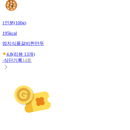
1인분(100g)
195kcal
엄지식품
갈비찐만두
4.8
(리뷰
13
개)
·
식단기록
14회