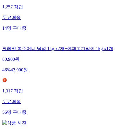
1,257
적립
무료배송
14
명
구매중
크레잇 복주머니 딤섬 1kg x2개+야채고기말이 1kg x1개
80,900
원
46
%
43,900
원
1,317
적립
무료배송
56
명
구매중