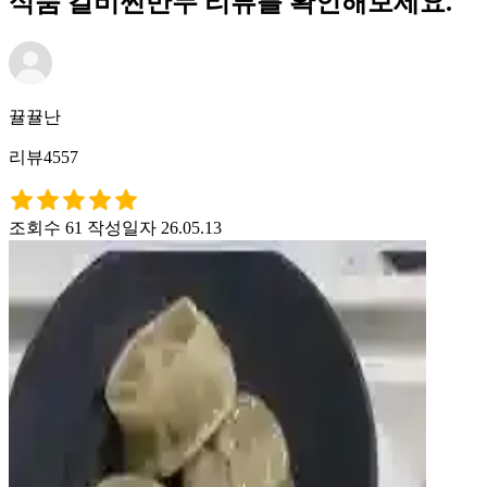
식품 갈비찐만두 리뷰를 확인해보세요.
뀰뀰난
리뷰4557
조회수 61
작성일자 26.05.13