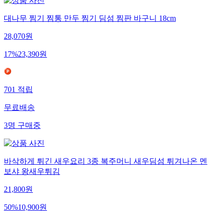
대나무 찜기 찜통 만두 찜기 딤섬 찜판 바구니 18cm
28,070
원
17
%
23,390
원
701
적립
무료배송
3
명
구매중
바삭하게 튀긴 새우요리 3종 복주머니 새우딤섬 튀겨나온 멘
보샤 왕새우튀김
21,800
원
50
%
10,900
원