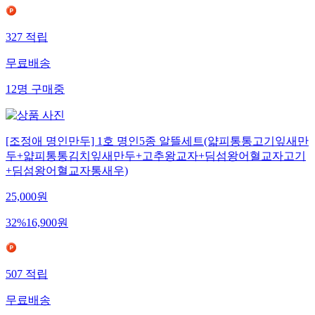
327
적립
무료배송
12
명
구매중
[조정애 명인만두] 1호 명인5종 알뜰세트(얇피통통고기잎새만
두+얇피통통김치잎새만두+고추왕교자+딤섬왕어혈교자고기
+딤섬왕어혈교자통새우)
25,000
원
32
%
16,900
원
507
적립
무료배송