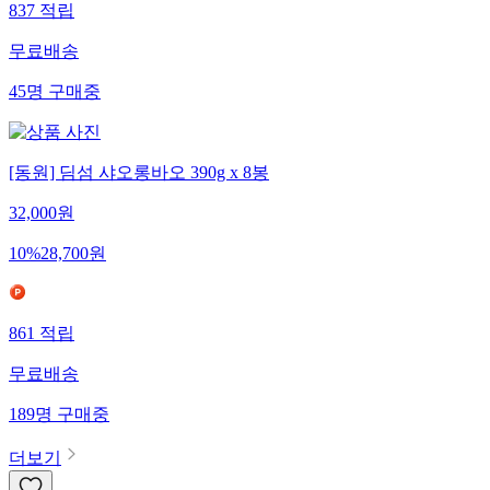
837
적립
무료배송
45
명
구매중
[동원] 딤섬 샤오롱바오 390g x 8봉
32,000
원
10
%
28,700
원
861
적립
무료배송
189
명
구매중
더보기