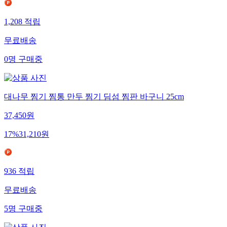
1,208
적립
무료배송
0
명
구매중
대나무 찜기 찜통 만두 찜기 딤섬 찜판 바구니 25cm
37,450
원
17
%
31,210
원
936
적립
무료배송
5
명
구매중