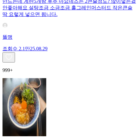
만드는데 계란5개랑 후추 마요네즈는 2큰술정도? 많이넣는걸
안좋아해요 설탕조금 소금조금 홀그레인머스터드 작은큰술
딱 요렇게 넣으면 됩니다.
똘맹
조회수
2.1만
25.08.29
999+