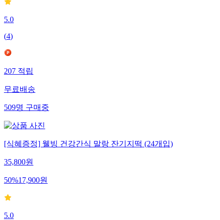
5.0
(
4
)
207
적립
무료배송
509
명
구매중
[식혜증정] 웰빙 건강간식 말랑 잔기지떡 (24개입)
35,800
원
50
%
17,900
원
5.0