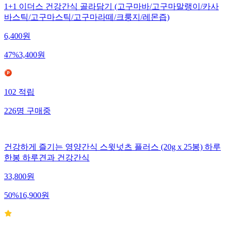
1+1 이더스 건강간식 골라담기 (고구마바/고구마말랭이/카사
바스틱/고구마스틱/고구마라떼/크룽지/레몬즙)
6,400
원
47
%
3,400
원
102
적립
226
명
구매중
건강하게 즐기는 영양간식 스윗넛츠 플러스 (20g x 25봉) 하루
한봉 하루견과 건강간식
33,800
원
50
%
16,900
원