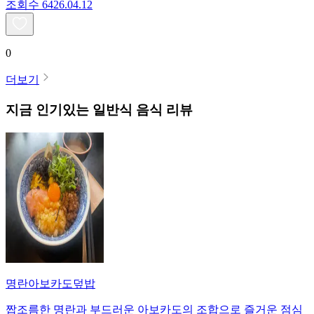
조회수
64
26.04.12
0
더보기
지금 인기있는
일반식
음식 리뷰
명란아보카도덮밥
짭조름한 명란과 부드러운 아보카도의 조합으로 즐거운 점심