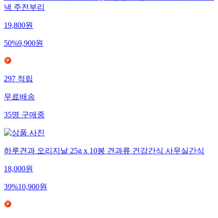
낵 주전부리
19,800
원
50
%
9,900
원
297
적립
무료배송
35
명
구매중
하루견과 오리지날 25g x 10봉 견과류 건강간식 사무실간식
18,000
원
39
%
10,900
원