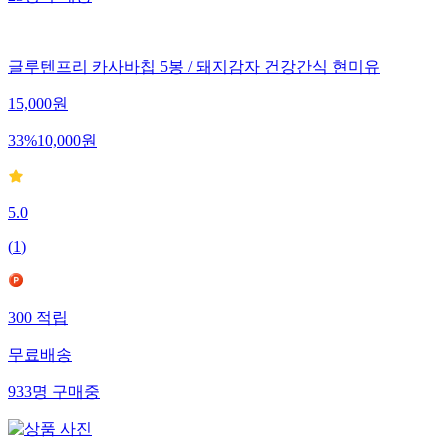
글루텐프리 카사바칩 5봉 / 돼지감자 건강간식 현미유
15,000
원
33
%
10,000
원
5.0
(
1
)
300
적립
무료배송
933
명
구매중