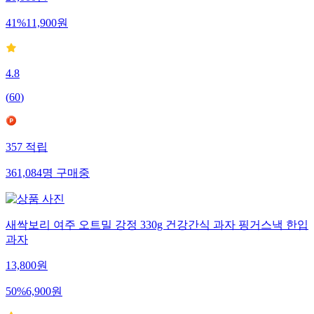
41
%
11,900
원
4.8
(
60
)
357
적립
361,084
명
구매중
새싹보리 여주 오트밀 강정 330g 건강간식 과자 핑거스낵 한입
과자
13,800
원
50
%
6,900
원