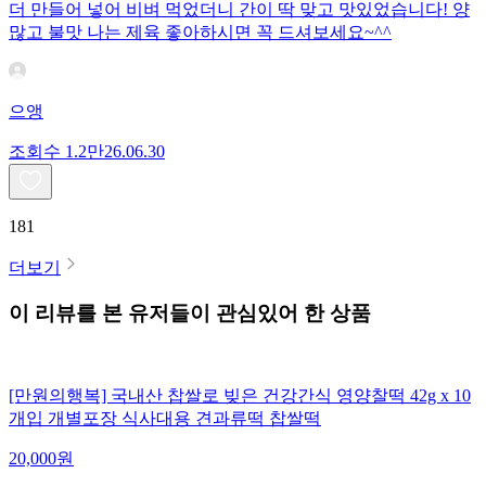
더 만들어 넣어 비벼 먹었더니 간이 딱 맞고 맛있었습니다! 양
많고 불맛 나는 제육 좋아하시면 꼭 드셔보세요~^^
으앵
조회수
1.2만
26.06.30
181
더보기
이 리뷰를 본 유저들이 관심있어 한 상품
[만원의행복] 국내산 찹쌀로 빚은 건강간식 영양찰떡 42g x 10
개입 개별포장 식사대용 견과류떡 찹쌀떡
20,000
원