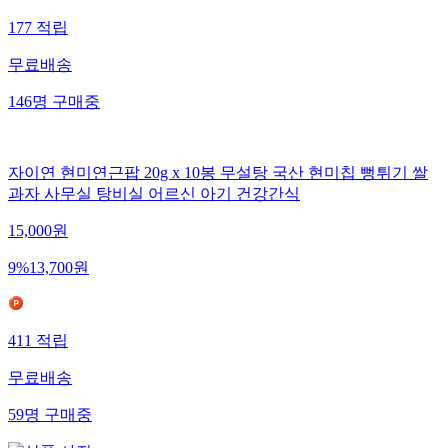
177
적립
무료배송
146
명
구매중
자이연 현미연근팝 20g x 10봉 무설탕 국산 현미칩 뻥튀기 쌀
과자 사무실 탕비실 어르신 아기 건강간식
15,000
원
9
%
13,700
원
411
적립
무료배송
59
명
구매중