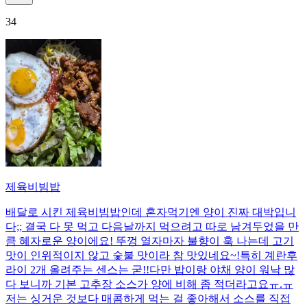
34
제육비빔밥
배달로 시킨 제육비빔밥인데 혼자먹기엔 양이 진짜 대박입니
다;; 결국 다 못 먹고 다음날까지 먹으려고 따로 남겨두었을 만
큼 혜자로운 양이에요! 뚜껑 열자마자 불향이 훅 나는데 고기
맛이 인위적이지 않고 숯불 맛이라 참 맛있네요~!특히 계란후
라이 2개 올려주는 센스는 굳!! ​다만 밥이랑 야채 양이 워낙 많
다 보니까 기본 고추장 소스가 양에 비해 좀 적더라고요ㅠ.ㅠ
저는 싱거운 것보다 매콤하게 먹는 걸 좋아해서 소스를 직접