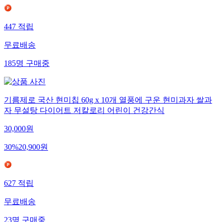
447
적립
무료배송
185
명
구매중
기름제로 국산 현미칩 60g x 10개 열풍에 구운 현미과자 쌀과
자 무설탕 다이어트 저칼로리 어린이 건강간식
30,000
원
30
%
20,900
원
627
적립
무료배송
23
명
구매중