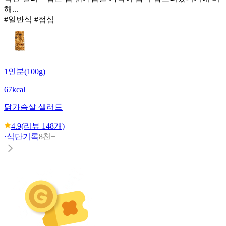
해...
#일반식 #점심
1인분(100g)
67kcal
닭가슴살 샐러드
4.9
(리뷰
148
개)
·
식단기록
8천+