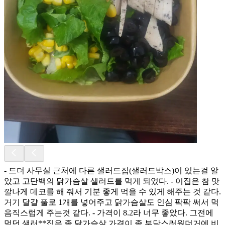
- 드뎌 사무실 근처에 다른 샐러드집(샐러드박스)이 있는걸 알
았고 고단백의 닭가슴살 샐러드를 먹게 되었다. - 이집은 참 맛
깔나게 데코를 해 줘서 기분 좋게 먹을 수 있게 해주는 것 같다.
거기 달걀 풀로 1개를 넣어주고 닭가슴살도 인심 팍팍 써서 먹
음직스럽게 주는것 같다. - 가격이 8.2라 너무 좋았다. 그전에
먹던 샐러**집은 좀 닭가슴살 가격이 좀 부담스러웠더거에 비