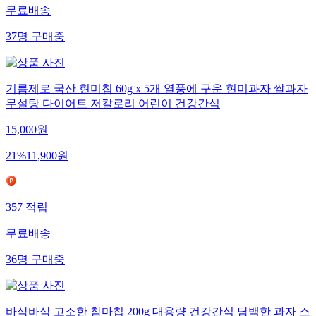
무료배송
37
명
구매중
기름제로 국산 현미칩 60g x 5개 열풍에 구운 현미과자 쌀과자
무설탕 다이어트 저칼로리 어린이 건강간식
15,000
원
21
%
11,900
원
357
적립
무료배송
36
명
구매중
바삭바삭 고소한 참마칩 200g 대용량 건강간식 담백한 과자 스