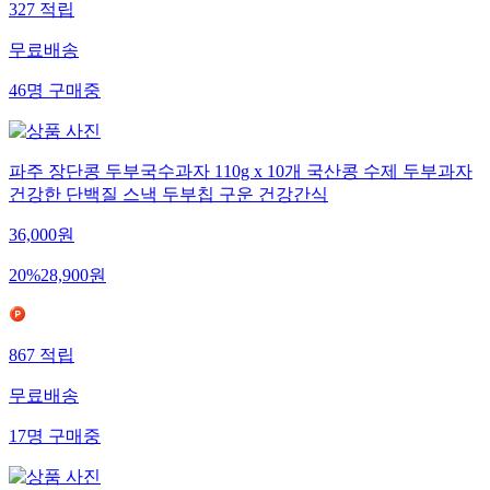
327
적립
무료배송
46
명
구매중
파주 장단콩 두부국수과자 110g x 10개 국산콩 수제 두부과자
건강한 단백질 스낵 두부칩 구운 건강간식
36,000
원
20
%
28,900
원
867
적립
무료배송
17
명
구매중