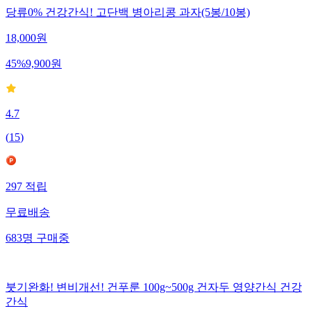
당류0% 건강간식! 고단백 병아리콩 과자(5봉/10봉)
18,000
원
45
%
9,900
원
4.7
(
15
)
297
적립
무료배송
683
명
구매중
붓기완화! 변비개선! 건푸룬 100g~500g 건자두 영양간식 건강
간식