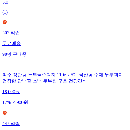
5.0
(
1
)
507
적립
무료배송
98
명
구매중
파주 장단콩 두부국수과자 110g x 5개 국산콩 수제 두부과자
건강한 단백질 스낵 두부칩 구운 건강간식
18,000
원
17
%
14,900
원
447
적립