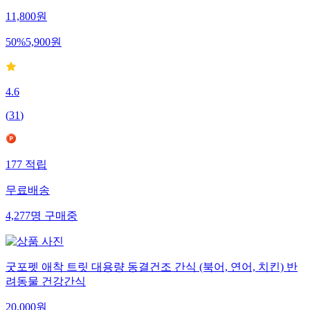
11,800
원
50
%
5,900
원
4.6
(
31
)
177
적립
무료배송
4,277
명
구매중
굿포펫 애착 트릿 대용량 동결건조 간식 (북어, 연어, 치킨) 반
려동물 건강간식
20,000
원