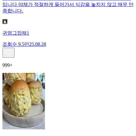
입니다 야채가 적절하게 들어가서 식감을 놓치지 않고 매우 만
족합니다.
귀염그잡채1
조회수
9.5만
25.08.28
999+