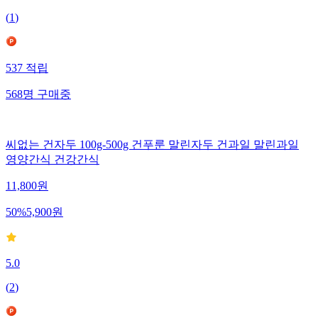
(
1
)
537
적립
568
명
구매중
씨없는 건자두 100g-500g 건푸룬 말린자두 건과일 말린과일
영양간식 건강간식
11,800
원
50
%
5,900
원
5.0
(
2
)