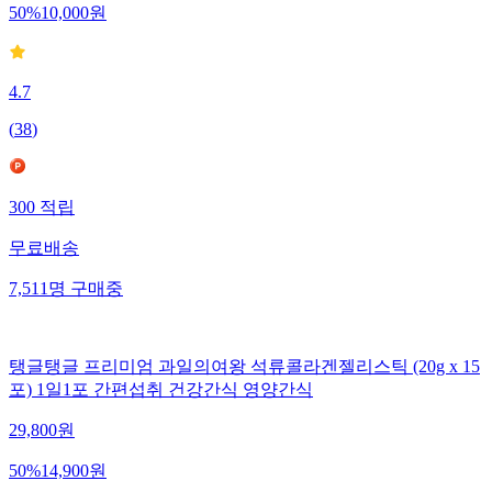
50
%
10,000
원
4.7
(
38
)
300
적립
무료배송
7,511
명
구매중
탱글탱글 프리미엄 과일의여왕 석류콜라겐젤리스틱 (20g x 15
포) 1일1포 간편섭취 건강간식 영양간식
29,800
원
50
%
14,900
원