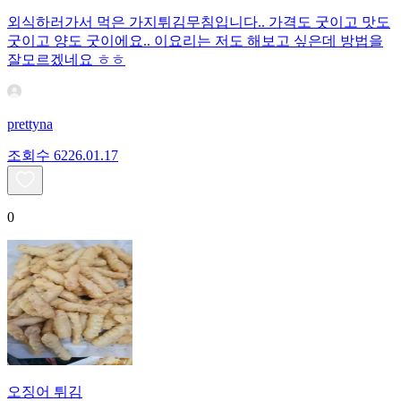
외식하러가서 먹은 가지튀김무침입니다.. 가격도 굿이고 맛도
굿이고 양도 굿이에요.. 이요리는 저도 해보고 싶은데 방법을
잘모르겠네요 ㅎㅎ
prettyna
조회수
62
26.01.17
0
오징어 튀김