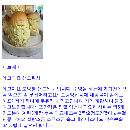
서브웨이
에그마요 샌드위치
에그마요 모닝빵 샌드위치 입니다. 수영을 하는데 가기전에 밥
을 먹으면 좀 무겁더라고요~ 모닝빵하나에 내용물이 많아보
이죠? 저거 하나에 두유하나 먹고갑니다 거의 계란하나 들었
다고보면됩니다~ 포만감은 정말 엄청나구요 레시피는 빵5개
만드는데 계란5개랑 후추 마요네즈는 2큰술정도? 많이넣는걸
안좋아해요 설탕조금 소금조금 홀그레인머스터드 작은큰술
딱 요렇게 넣으면 됩니다.