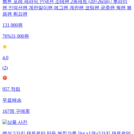
햄튼 포레 세라믹 인덕션 소테팬 2종세트 (20+26cm) / 후라이
팬 인덕션팬 계란말이팬 에그팬 계란팬 코팅팬 궁중팬 웍팬 볶
음팬 튀김팬
131,900
원
76
%
31,900
원
4.0
(
2
)
957
적립
무료배송
167
명
구매중
백설 5가지 재료로만 만든 부침가루 1kg x1개+5가지 재료로만