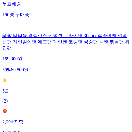
무료배송
190
명
구매중
테팔 티타늄 엑셀런스 인덕션 프라이팬 30cm / 후라이팬 인덕
션팬 계란말이팬 에그팬 계란팬 코팅팬 궁중팬 웍팬 볶음팬 튀
김팬
169,800
원
59
%
69,800
원
5.0
(
2
)
2,094
적립