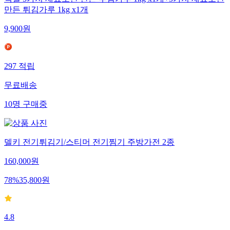
만든 튀김가루 1kg x1개
9,900
원
297
적립
무료배송
10
명
구매중
델키 전기튀김기/스티머 전기찜기 주방가전 2종
160,000
원
78
%
35,800
원
4.8