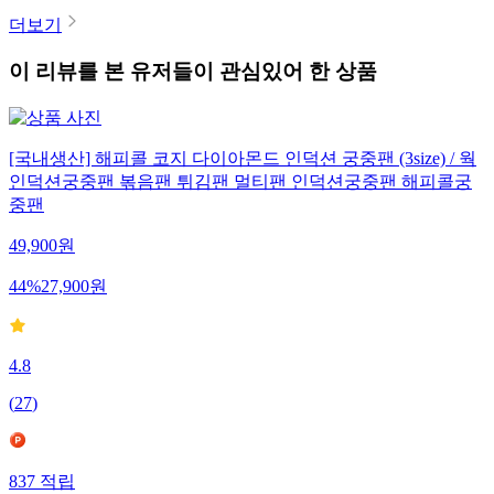
더보기
이 리뷰를 본 유저들이 관심있어 한 상품
[국내생산] 해피콜 코지 다이아몬드 인덕션 궁중팬 (3size) / 웍
인덕션궁중팬 볶음팬 튀김팬 멀티팬 인덕션궁중팬 해피콜궁
중팬
49,900
원
44
%
27,900
원
4.8
(
27
)
837
적립