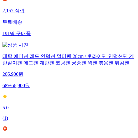
2,157
적립
무료배송
191
명
구매중
테팔 에디션 레드 인덕션 멀티팬 28cm / 후라이팬 인덕션팬 계
란말이팬 에그팬 계란팬 코팅팬 궁중팬 웍팬 볶음팬 튀김팬
206,900
원
68
%
66,900
원
5.0
(
1
)