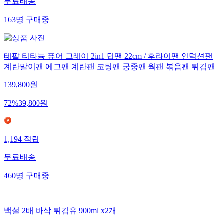
무료배송
163
명
구매중
테팔 티타늄 퓨어 그레이 2in1 딥팬 22cm / 후라이팬 인덕션팬
계란말이팬 에그팬 계란팬 코팅팬 궁중팬 웍팬 볶음팬 튀김팬
139,800
원
72
%
39,800
원
1,194
적립
무료배송
460
명
구매중
백설 2배 바삭 튀김유 900ml x2개