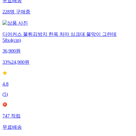
무료배송
228
명
구매중
디어커스 물튀김방지 한옥 처마 싱크대 물막이 그란데
58x4(cm)
36,900
원
33
%
24,900
원
4.8
(
5
)
747
적립
무료배송