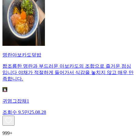
명란아보카도덮밥
짭조름한 명란과 부드러운 아보카도의 조합으로 즐거운 점심
입니다 야채가 적절하게 들어가서 식감을 놓치지 않고 매우 만
족합니다.
귀염그잡채1
조회수
9.5만
25.08.28
999+