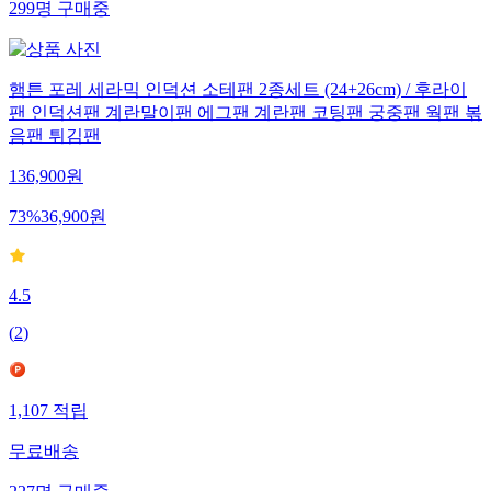
299
명
구매중
햄튼 포레 세라믹 인덕션 소테팬 2종세트 (24+26cm) / 후라이
팬 인덕션팬 계란말이팬 에그팬 계란팬 코팅팬 궁중팬 웍팬 볶
음팬 튀김팬
136,900
원
73
%
36,900
원
4.5
(
2
)
1,107
적립
무료배송