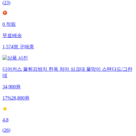
(
23
)
0
적립
무료배송
1,574
명
구매중
디어커스 물튀김방지 한옥 처마 싱크대 물막이 스탠다드/그란
데
34,900
원
17
%
28,800
원
4.8
(
26
)