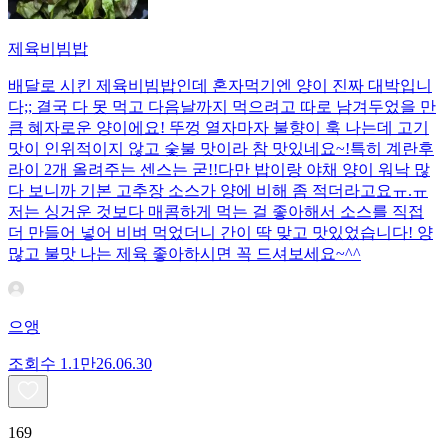
제육비빔밥
배달로 시킨 제육비빔밥인데 혼자먹기엔 양이 진짜 대박입니
다;; 결국 다 못 먹고 다음날까지 먹으려고 따로 남겨두었을 만
큼 혜자로운 양이에요! 뚜껑 열자마자 불향이 훅 나는데 고기
맛이 인위적이지 않고 숯불 맛이라 참 맛있네요~!특히 계란후
라이 2개 올려주는 센스는 굳!! ​다만 밥이랑 야채 양이 워낙 많
다 보니까 기본 고추장 소스가 양에 비해 좀 적더라고요ㅠ.ㅠ
저는 싱거운 것보다 매콤하게 먹는 걸 좋아해서 소스를 직접
더 만들어 넣어 비벼 먹었더니 간이 딱 맞고 맛있었습니다! 양
많고 불맛 나는 제육 좋아하시면 꼭 드셔보세요~^^
으앵
조회수
1.1만
26.06.30
169