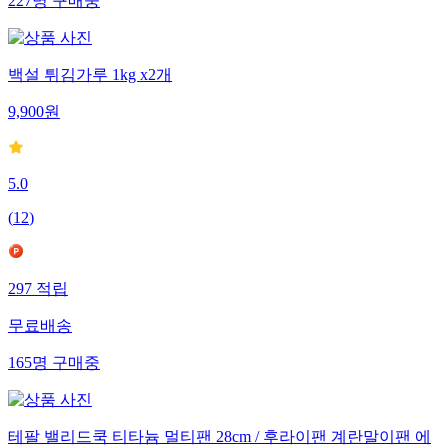
227
명
구매중
백설 튀김가루 1kg x2개
9,900
원
5.0
(
12
)
297
적립
무료배송
165
명
구매중
테팔 밸리드쿡 티타늄 멀티팬 28cm / 후라이팬 계란말이팬 에