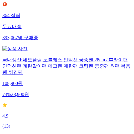
864
적립
무료배송
393,067
명
구매중
국내생산 네오플램 노블레스 인덕션 궁중팬 28cm / 후라이팬
인덕션팬 계란말이팬 에그팬 계란팬 코팅팬 궁중팬 웍팬 볶음
팬 튀김팬
108,900
원
73
%
28,900
원
4.9
(
13
)