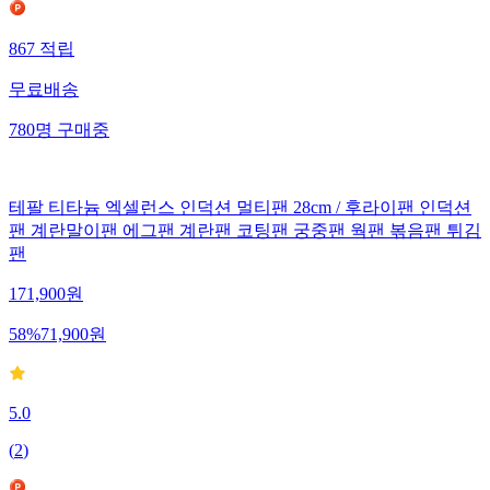
867
적립
무료배송
780
명
구매중
테팔 티타늄 엑셀런스 인덕션 멀티팬 28cm / 후라이팬 인덕션
팬 계란말이팬 에그팬 계란팬 코팅팬 궁중팬 웍팬 볶음팬 튀김
팬
171,900
원
58
%
71,900
원
5.0
(
2
)