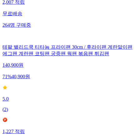
2,007
적립
무료배송
264
명
구매중
테팔 밸리드쿡 티타늄 프라이팬 30cm / 후라이팬 계란말이팬
에그팬 계란팬 코팅팬 궁중팬 웍팬 볶음팬 튀김팬
140,900
원
71
%
40,900
원
5.0
(
2
)
1,227
적립