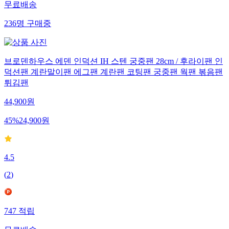
무료배송
236
명
구매중
브로덴하우스 에덴 인덕션 IH 스텐 궁중팬 28cm / 후라이팬 인
덕션팬 계란말이팬 에그팬 계란팬 코팅팬 궁중팬 웍팬 볶음팬
튀김팬
44,900
원
45
%
24,900
원
4.5
(
2
)
747
적립