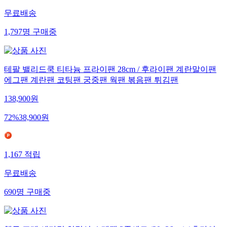
무료배송
1,797
명
구매중
테팔 밸리드쿡 티타늄 프라이팬 28cm / 후라이팬 계란말이팬
에그팬 계란팬 코팅팬 궁중팬 웍팬 볶음팬 튀김팬
138,900
원
72
%
38,900
원
1,167
적립
무료배송
690
명
구매중