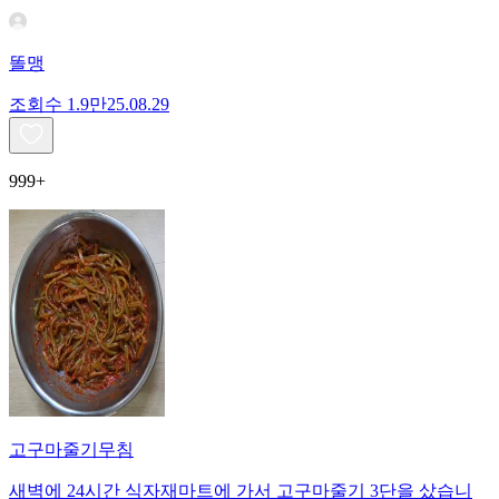
똘맹
조회수
1.9만
25.08.29
999+
고구마줄기무침
새벽에 24시간 식자재마트에 가서 고구마줄기 3단을 샀습니