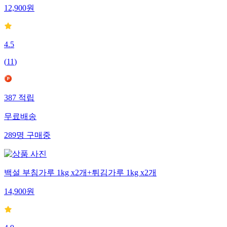
12,900
원
4.5
(
11
)
387
적립
무료배송
289
명
구매중
백설 부침가루 1kg x2개+튀김가루 1kg x2개
14,900
원