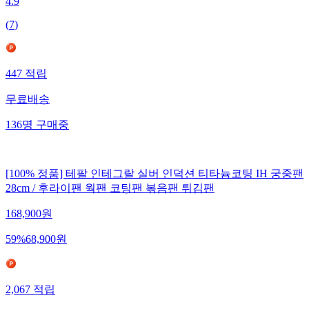
4.9
(
7
)
447
적립
무료배송
136
명
구매중
[100% 정품] 테팔 인테그랄 실버 인덕션 티타늄코팅 IH 궁중팬
28cm / 후라이팬 웍팬 코팅팬 볶음팬 튀김팬
168,900
원
59
%
68,900
원
2,067
적립