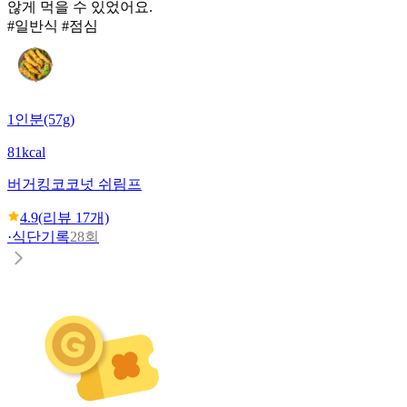
않게 먹을 수 있었어요.
#일반식 #점심
1인분(57g)
81kcal
버거킹
코코넛 쉬림프
4.9
(리뷰
17
개)
·
식단기록
28회