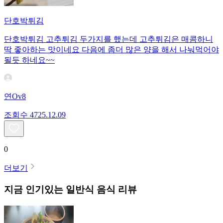
단호박튀김
단호박튀김 고추튀김 두가지를 했는데 고추튀김은 매콤하니
딱 좋아하는 맛이네요 다음에 좀더 많은 양을 해서 나눠먹어야
될듯 하네요~~
연Ov8
조회수
47
25.12.09
0
더보기
지금 인기있는
일반식
음식 리뷰