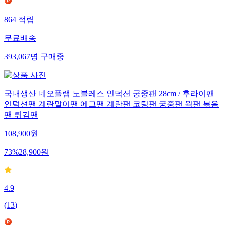
864
적립
무료배송
393,067
명
구매중
국내생산 네오플램 노블레스 인덕션 궁중팬 28cm / 후라이팬
인덕션팬 계란말이팬 에그팬 계란팬 코팅팬 궁중팬 웍팬 볶음
팬 튀김팬
108,900
원
73
%
28,900
원
4.9
(
13
)