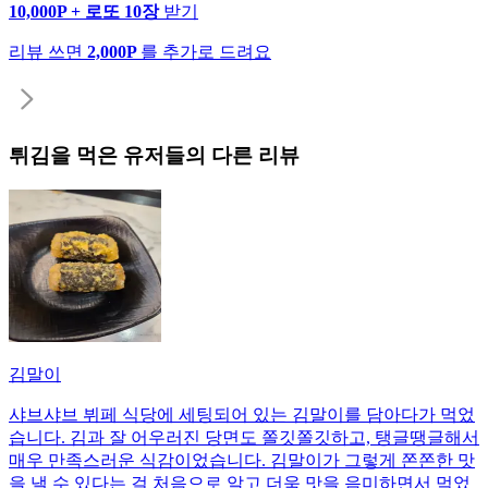
10,000P + 로또 10장
받기
리뷰 쓰면
2,000P
를 추가로 드려요
튀김
을 먹은 유저들의 다른 리뷰
김말이
샤브샤브 뷔페 식당에 세팅되어 있는 김말이를 담아다가 먹었
습니다. 김과 잘 어우러진 당면도 쫄깃쫄깃하고, 탱글땡글해서
매우 만족스러운 식감이었습니다. 김말이가 그렇게 쫀쫀한 맛
을 낼 수 있다는 걸 처음으로 알고 더욱 맛을 음미하면서 먹었