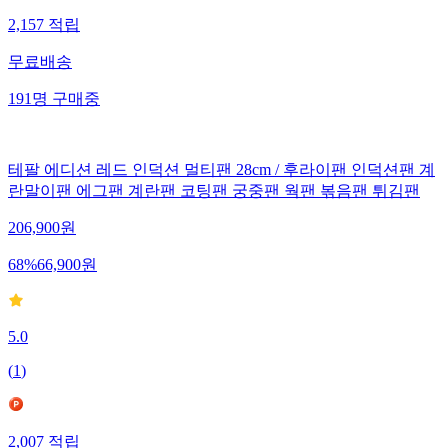
2,157
적립
무료배송
191
명
구매중
테팔 에디션 레드 인덕션 멀티팬 28cm / 후라이팬 인덕션팬 계
란말이팬 에그팬 계란팬 코팅팬 궁중팬 웍팬 볶음팬 튀김팬
206,900
원
68
%
66,900
원
5.0
(
1
)
2,007
적립