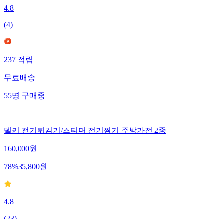
4.8
(
4
)
237
적립
무료배송
55
명
구매중
델키 전기튀김기/스티머 전기찜기 주방가전 2종
160,000
원
78
%
35,800
원
4.8