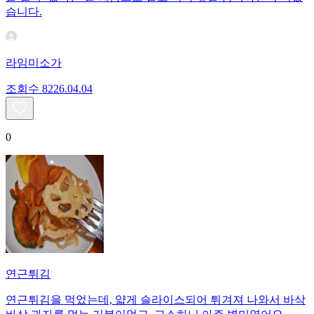
습니다.
라임미소가
조회수
82
26.04.04
0
연근튀김
연근튀김을 먹었는데, 얇게 슬라이스되어 튀겨져 나와서 바삭