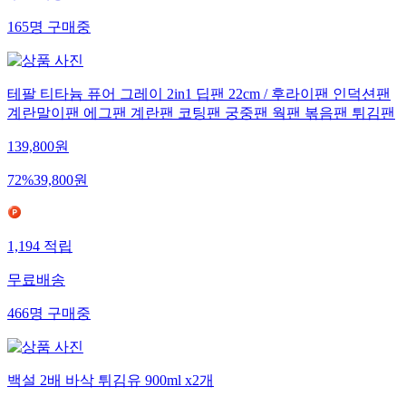
165
명
구매중
테팔 티타늄 퓨어 그레이 2in1 딥팬 22cm / 후라이팬 인덕션팬
계란말이팬 에그팬 계란팬 코팅팬 궁중팬 웍팬 볶음팬 튀김팬
139,800
원
72
%
39,800
원
1,194
적립
무료배송
466
명
구매중
백설 2배 바삭 튀김유 900ml x2개