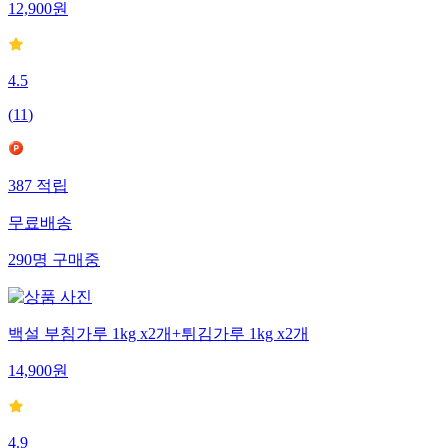
12,900
원
4.5
(
11
)
387
적립
무료배송
290
명
구매중
백설 부침가루 1kg x2개+튀김가루 1kg x2개
14,900
원