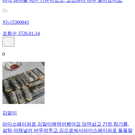
바삭 과자를 먹는 기분이었고, 고소하니 아주 별미였어요.
지니5360043
조회수
37
26.01.14
0
김말이
라이스페이퍼로 김말이해먹어봤어요 당면삶고 간장,참기름,
설탕,야채넣어 버무려주고 김으로싸서라이스페이퍼로 돌돌말