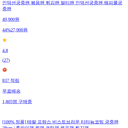
인덕션궁중팬 볶음팬 튀김팬 멀티팬 인덕션궁중팬 해피콜궁
중팬
49,900
원
44
%
27,900
원
4.8
(
27
)
837
적립
무료배송
1,805
명
구매중
[100% 정품] 테팔 프랑스 비스트브라운 티타늄코팅 궁중팬