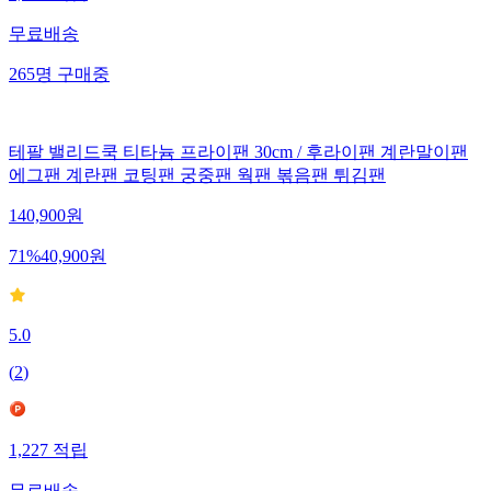
무료배송
265
명
구매중
테팔 밸리드쿡 티타늄 프라이팬 30cm / 후라이팬 계란말이팬
에그팬 계란팬 코팅팬 궁중팬 웍팬 볶음팬 튀김팬
140,900
원
71
%
40,900
원
5.0
(
2
)
1,227
적립