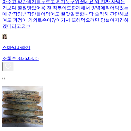
아주고 약간의기름두르고 튀기듯구워줬네요 와 진짜 사먹는
거보다 훨훨맛있어용 전 떡볶이도함께해서 양념에찍어먹었는
데 간장양념장만들어먹어도 꿀맛일듯합니당 솔직히 간단해보
여도 과정이 의외로손이많이가서 또해먹으려면 망설여지긴하
겠더라고요ㅋ
스마일바라기
조회수
33
26.03.15
0