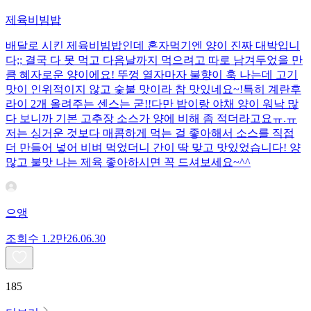
제육비빔밥
배달로 시킨 제육비빔밥인데 혼자먹기엔 양이 진짜 대박입니
다;; 결국 다 못 먹고 다음날까지 먹으려고 따로 남겨두었을 만
큼 혜자로운 양이에요! 뚜껑 열자마자 불향이 훅 나는데 고기
맛이 인위적이지 않고 숯불 맛이라 참 맛있네요~!특히 계란후
라이 2개 올려주는 센스는 굳!! ​다만 밥이랑 야채 양이 워낙 많
다 보니까 기본 고추장 소스가 양에 비해 좀 적더라고요ㅠ.ㅠ
저는 싱거운 것보다 매콤하게 먹는 걸 좋아해서 소스를 직접
더 만들어 넣어 비벼 먹었더니 간이 딱 맞고 맛있었습니다! 양
많고 불맛 나는 제육 좋아하시면 꼭 드셔보세요~^^
으앵
조회수
1.2만
26.06.30
185