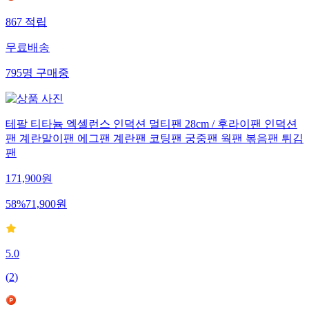
867
적립
무료배송
795
명
구매중
테팔 티타늄 엑셀런스 인덕션 멀티팬 28cm / 후라이팬 인덕션
팬 계란말이팬 에그팬 계란팬 코팅팬 궁중팬 웍팬 볶음팬 튀김
팬
171,900
원
58
%
71,900
원
5.0
(
2
)