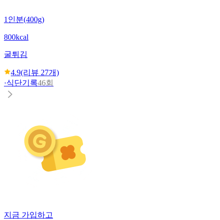
1인분(400g)
800kcal
굴튀김
4.9
(리뷰
27
개)
·
식단기록
46회
지금 가입하고