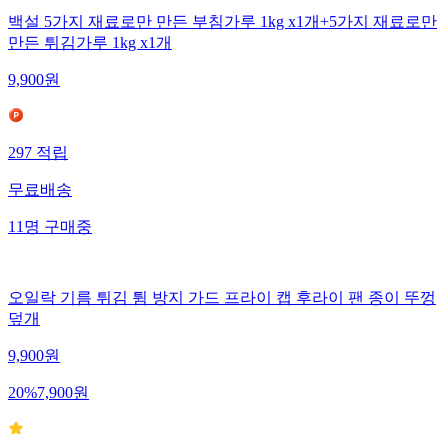
백설 5가지 재료로만 만든 부침가루 1kg x1개+5가지 재료로만
만든 튀김가루 1kg x1개
9,900
원
297
적립
무료배송
11
명
구매중
오일락 기름 튀김 튐 방지 가드 프라이 캡 후라이 팬 종이 뚜껑
덮개
9,900
원
20
%
7,900
원