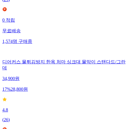
(
23
)
0
적립
무료배송
1,574
명
구매중
디어커스 물튀김방지 한옥 처마 싱크대 물막이 스탠다드/그란
데
34,900
원
17
%
28,800
원
4.8
(
26
)