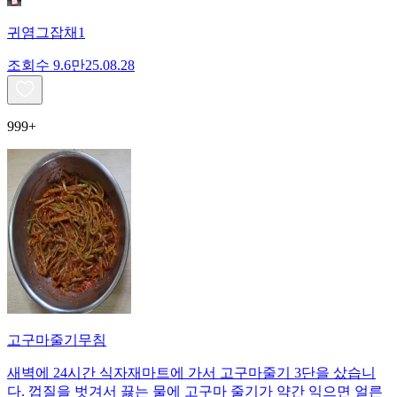
귀염그잡채1
조회수
9.6만
25.08.28
999+
고구마줄기무침
새벽에 24시간 식자재마트에 가서 고구마줄기 3단을 샀습니
다. 껍질을 벗겨서 끓는 물에 고구마 줄기가 약간 익으면 얼른