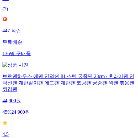
4.9
(
7
)
447
적립
무료배송
136
명
구매중
브로덴하우스 에덴 인덕션 IH 스텐 궁중팬 28cm / 후라이팬 인
덕션팬 계란말이팬 에그팬 계란팬 코팅팬 궁중팬 웍팬 볶음팬
튀김팬
44,900
원
45
%
24,900
원
4.5