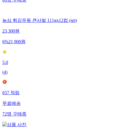
69
명
구매중
농심 튀김우동 큰사발 111gx12컵 (set)
23,300
원
6
%
21,900
원
5.0
(
4
)
657
적립
무료배송
72
명
구매중