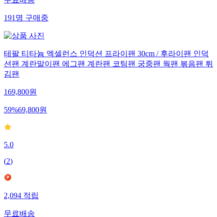
무료배송
191
명
구매중
테팔 티타늄 엑셀런스 인덕션 프라이팬 30cm / 후라이팬 인덕
션팬 계란말이팬 에그팬 계란팬 코팅팬 궁중팬 웍팬 볶음팬 튀
김팬
169,800
원
59
%
69,800
원
5.0
(
2
)
2,094
적립
무료배송