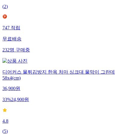
(
2
)
747
적립
무료배송
232
명
구매중
디어커스 물튀김방지 한옥 처마 싱크대 물막이 그란데
58x4(cm)
36,900
원
33
%
24,900
원
4.8
(
5
)