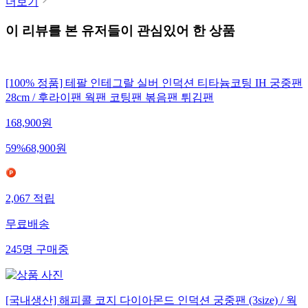
더보기
이 리뷰를 본 유저들이 관심있어 한 상품
[100% 정품] 테팔 인테그랄 실버 인덕션 티타늄코팅 IH 궁중팬
28cm / 후라이팬 웍팬 코팅팬 볶음팬 튀김팬
168,900
원
59
%
68,900
원
2,067
적립
무료배송
245
명
구매중
[국내생산] 해피콜 코지 다이아몬드 인덕션 궁중팬 (3size) / 웍