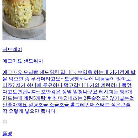
서브웨이
에그마요 샌드위치
에그마요 모닝빵 샌드위치 입니다. 수영을 하는데 가기전에 밥
을 먹으면 좀 무겁더라고요~ 모닝빵하나에 내용물이 많아보
이죠? 저거 하나에 두유하나 먹고갑니다 거의 계란하나 들었
다고보면됩니다~ 포만감은 정말 엄청나구요 레시피는 빵5개
만드는데 계란5개랑 후추 마요네즈는 2큰술정도? 많이넣는걸
안좋아해요 설탕조금 소금조금 홀그레인머스터드 작은큰술
딱 요렇게 넣으면 됩니다.
똘맹