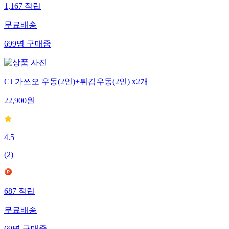
1,167
적립
무료배송
699
명
구매중
CJ 가쓰오 우동(2인)+튀김우동(2인) x2개
22,900
원
4.5
(
2
)
687
적립
무료배송