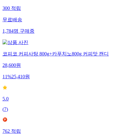
300
적립
무료배송
1,784
명
구매중
코피코 커피사탕 800g+카푸치노800g 커피맛 캔디
28,600
원
11
%
25,410
원
5.0
(
7
)
762
적립