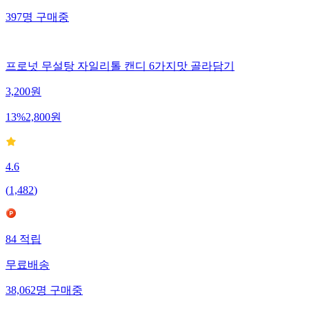
397
명
구매중
프로넛 무설탕 자일리톨 캔디 6가지맛 골라담기
3,200
원
13
%
2,800
원
4.6
(
1,482
)
84
적립
무료배송
38,062
명
구매중