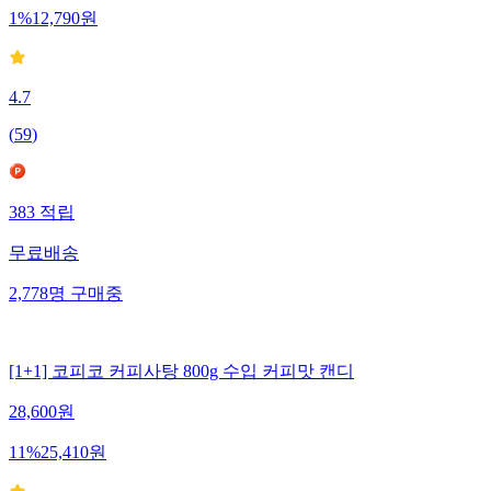
1
%
12,790
원
4.7
(
59
)
383
적립
무료배송
2,778
명
구매중
[1+1] 코피코 커피사탕 800g 수입 커피맛 캔디
28,600
원
11
%
25,410
원