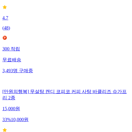
4.7
(
48
)
300
적립
무료배송
3,493
명
구매중
[만원의행복] 무설탕 캔디 코피코 커피 사탕 바클리즈 슈가프
리 2종
15,000
원
33
%
10,000
원