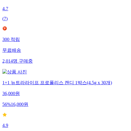
4.7
(
7
)
300
적립
무료배송
2,014
명
구매중
1+1 뉴트라라이프 프로폴리스 캔디 1박스(4.5g x 30개)
36,000
원
56
%
16,000
원
4.9