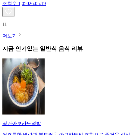
조회수
1,050
26.05.19
11
더보기
지금 인기있는
일반식
음식 리뷰
명란아보카도덮밥
짭조름한 명란과 부드러운 아보카도의 조합으로 즐거운 점심