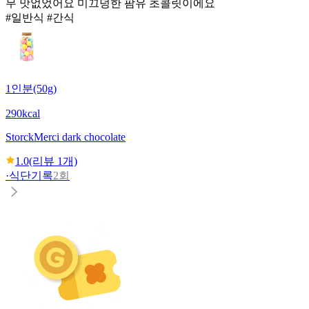
무 맛없었어요 미끄덩한 팜유 초콜릿이에요
#일반식 #간식
1인분(50g)
290kcal
Storck
Merci dark chocolate
1.0
(리뷰
1
개)
·
식단기록
2회