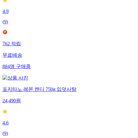
4.9
(
9
)
762
적립
무료배송
884
명
구매중
포지타노 레몬 캔디 750g 입덧사탕
24,490
원
4.6
(
9
)