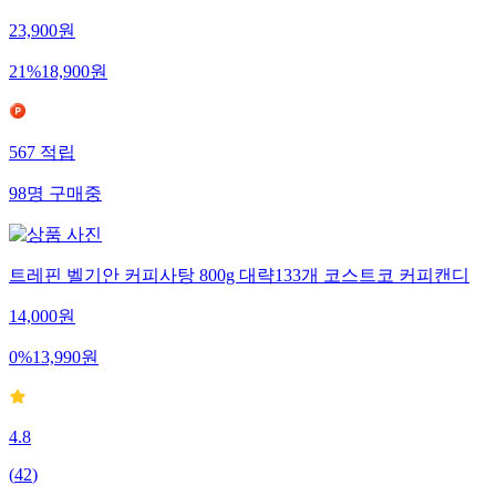
23,900
원
21
%
18,900
원
567
적립
98
명
구매중
트레핀 벨기안 커피사탕 800g 대략133개 코스트코 커피캔디
14,000
원
0
%
13,990
원
4.8
(
42
)