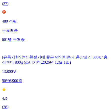
(
27
)
480
적립
무료배송
601
명
구매중
[유통기한임박] 환절기에 좋은 면역력증대 홍삼젤리 300g / 홍
삼캔디 800g (소비기한:2026년 12월 1일)
13,800
원
50
%
6,900
원
4.3
(
28
)