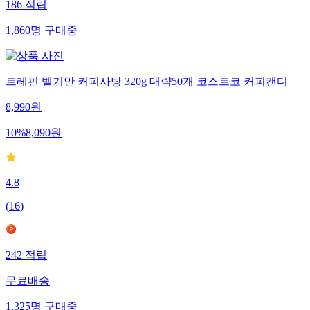
186
적립
1,860
명
구매중
트레핀 벨기안 커피사탕 320g 대략50개 코스트코 커피캔디
8,990
원
10
%
8,090
원
4.8
(
16
)
242
적립
무료배송