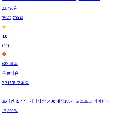
트레핀 벨기안 커피사탕 스위트 캔디 1.5kg 커피맛사탕
23,490
원
3
%
22,790
원
4.9
(
44
)
683
적립
무료배송
2,315
명
구매중
트레핀 벨기안 커피사탕 640g 대략100개 코스트코 커피캔디
12,890
원