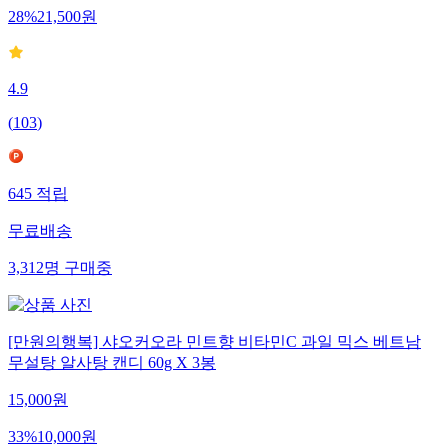
28
%
21,500
원
4.9
(
103
)
645
적립
무료배송
3,312
명
구매중
[만원의행복] 샤오커오라 민트향 비타민C 과일 믹스 베트남
무설탕 알사탕 캔디 60g X 3봉
15,000
원
33
%
10,000
원