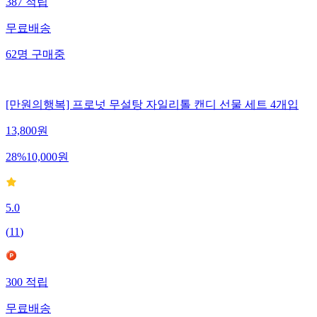
387
적립
무료배송
62
명
구매중
[만원의행복] 프로넛 무설탕 자일리톨 캔디 선물 세트 4개입
13,800
원
28
%
10,000
원
5.0
(
11
)
300
적립
무료배송