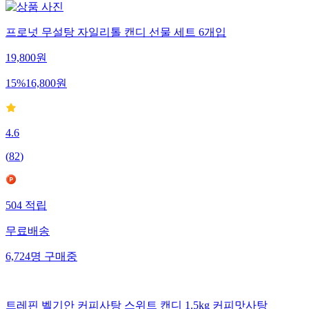
프로넛 무설탕 자일리톨 캔디 선물 세트 6개입
19,800
원
15
%
16,800
원
4.6
(
82
)
504
적립
무료배송
6,724
명
구매중