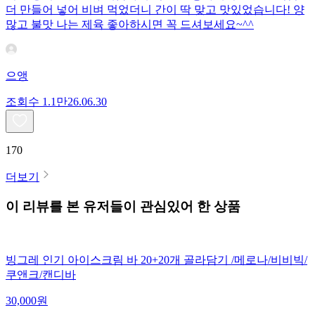
더 만들어 넣어 비벼 먹었더니 간이 딱 맞고 맛있었습니다! 양
많고 불맛 나는 제육 좋아하시면 꼭 드셔보세요~^^
으앵
조회수
1.1만
26.06.30
170
더보기
이 리뷰를 본 유저들이 관심있어 한 상품
빙그레 인기 아이스크림 바 20+20개 골라담기 /메로나/비비빅/
쿠앤크/캔디바
30,000
원