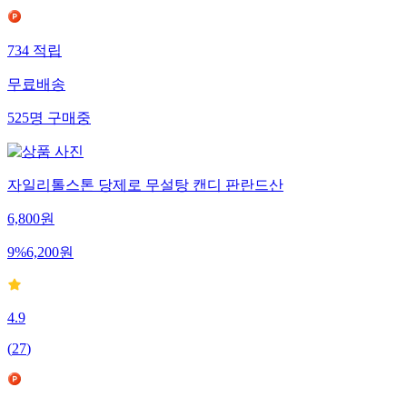
734
적립
무료배송
525
명
구매중
자일리톨스톤 당제로 무설탕 캔디 판란드산
6,800
원
9
%
6,200
원
4.9
(
27
)