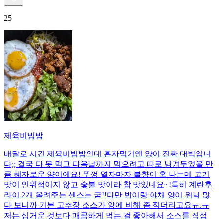
25
제육비빔밥
배달로 시킨 제육비빔밥인데 혼자먹기엔 양이 진짜 대박입니
다;; 결국 다 못 먹고 다음날까지 먹으려고 따로 남겨두었을 만
큼 혜자로운 양이에요! 뚜껑 열자마자 불향이 훅 나는데 고기
맛이 인위적이지 않고 숯불 맛이라 참 맛있네요~!특히 계란후
라이 2개 올려주는 센스는 굳!! ​다만 밥이랑 야채 양이 워낙 많
다 보니까 기본 고추장 소스가 양에 비해 좀 적더라고요ㅠ.ㅠ
저는 싱거운 것보다 매콤하게 먹는 걸 좋아해서 소스를 직접