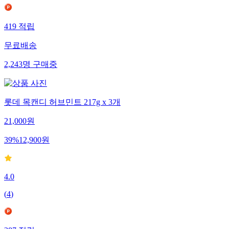
419
적립
무료배송
2,243
명
구매중
롯데 목캔디 허브민트 217g x 3개
21,000
원
39
%
12,900
원
4.0
(
4
)