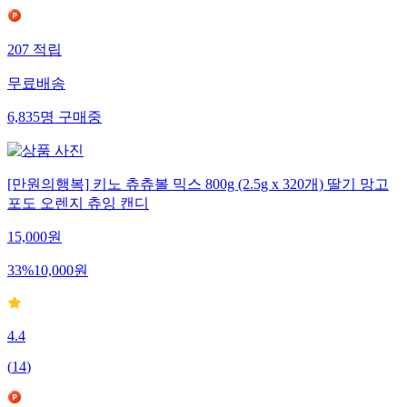
207
적립
무료배송
6,835
명
구매중
[만원의행복] 키노 츄츄볼 믹스 800g (2.5g x 320개) 딸기 망고
포도 오렌지 츄잉 캔디
15,000
원
33
%
10,000
원
4.4
(
14
)