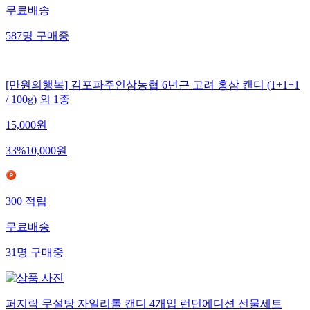
무료배송
587
명
구매중
[만원의행복] 김포파주인삼농협 6년근 고려 홍삼 캔디 (1+1+1
/ 100g) 외 1종
15,000
원
33
%
10,000
원
300
적립
무료배송
31
명
구매중
퍼지락 무설탕 자일리톨 캔디 4개입 런던에디션 선물세트