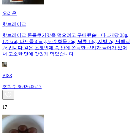
오리온
핫브레이크
핫브레이크 쫀득쿠키맛을 먹으려고 구매했습니다 1개당 38g,
175kcal, 나트륨 45mg, 탄수화물 26g, 당류 13g, 지방 7g, 단백질
2g 입니다 겉은 초코인데 속 안에 쫀득한 쿠키가 들어가 있어
서 고소한 맛에 맛있게 먹었습니다
진88
조회수
969
26.06.17
17