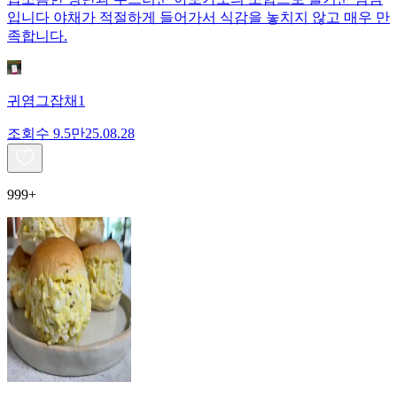
입니다 야채가 적절하게 들어가서 식감을 놓치지 않고 매우 만
족합니다.
귀염그잡채1
조회수
9.5만
25.08.28
999+