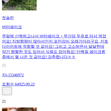
컷슬린
버터쉐이크
주말에 산책하고나서 버터쉐이크 + 무가당 두유로 타서 먹었
어요! 지방함량이 많아서인지 포만감이 오래가더라구요, 키토
다이어트에 적합할 것 같아요! 그리고 고소하면서 달달한데
약간 짭짤한 것도 있어서 식욕도 잡아줘요! 단백질 쉐이크류
중에서 젤 나은 것 같아요! 강추합니다ㅎㅎ
지니5346972
조회수
649
25.09.22
21