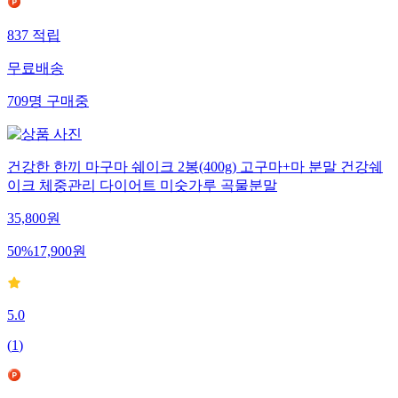
837
적립
무료배송
709
명
구매중
건강한 한끼 마구마 쉐이크 2봉(400g) 고구마+마 분말 건강쉐
이크 체중관리 다이어트 미숫가루 곡물분말
35,800
원
50
%
17,900
원
5.0
(
1
)