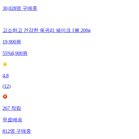
30,028
명
구매중
고소하고 건강한 쑥귀리 쉐이크 1봉 200g
19,900
원
55
%
8,900
원
4.8
(
12
)
267
적립
무료배송
812
명
구매중