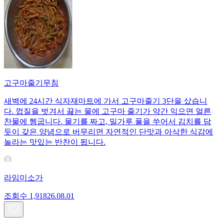
고구마줄기무침
새벽에 24시간 식자재마트에 가서 고구마줄기 3단을 샀습니
다. 껍질을 벗겨서 끓는 물에 고구마 줄기가 약간 익으면 얼른
찬물에 헹굽니다. 물기를 짜고, 밀가루 풀을 쑤어서 김치를 담
듯이 갖은 양념으로 버무리면 자연적인 단맛과 아삭한 식감에
놀라는 맛있는 반찬이 됩니다.
라임미소가
조회수
1,918
26.08.01