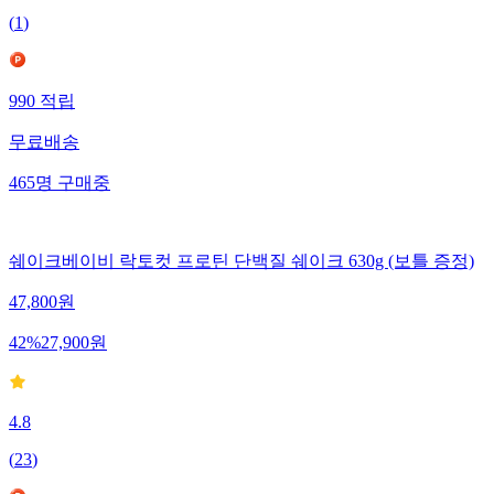
(
1
)
990
적립
무료배송
465
명
구매중
쉐이크베이비 락토컷 프로틴 단백질 쉐이크 630g (보틀 증정)
47,800
원
42
%
27,900
원
4.8
(
23
)