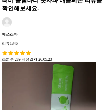
터미 슬림바디 풋사과 애플페논 리뷰를
확인해보세요.
에쏘조아
리뷰1346
조회수 289
작성일자 26.05.23