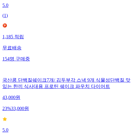
5.0
(
1
)
1,185
적립
무료배송
154
명
구매중
국산콩 단백질쉐이크7개/ 김두부각 스낵 9개 식물성단백질 맛
있는 한끼 식사대용 프로틴 쉐이크 파우치 다이어트
43,000
원
23
%
33,000
원
5.0