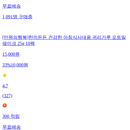
무료배송
1,091
명
구매중
[만원의행복]한끼든든 건강한 아침식사대용 귀리가루 오트밀
쉐이크 25g 10팩
15,000
원
33
%
10,000
원
4.7
(
327
)
300
적립
무료배송