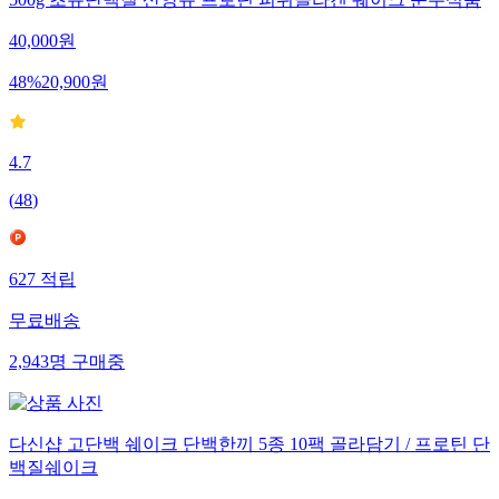
500g 초유단백질 산양유 프로틴 피쉬콜라겐 쉐이크 순수식품
40,000
원
48
%
20,900
원
4.7
(
48
)
627
적립
무료배송
2,943
명
구매중
다신샵 고단백 쉐이크 단백한끼 5종 10팩 골라담기 / 프로틴 단
백질쉐이크