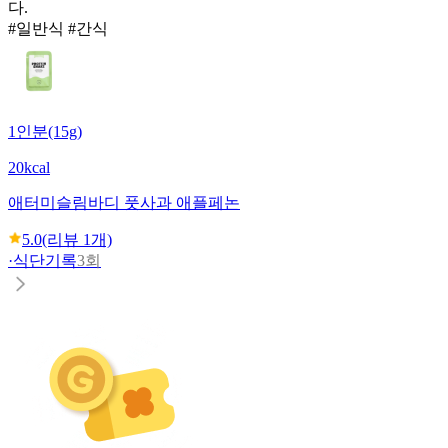
다.
#일반식 #간식
1인분(15g)
20kcal
애터미
슬림바디 풋사과 애플페논
5.0
(리뷰
1
개)
·
식단기록
3회