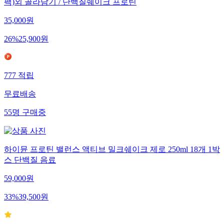
팩)외 골라담기 / 단백질쉐이크 프로틴
35,000
원
26
%
25,900
원
777
적립
무료배송
55
명
구매중
하이뮨 프로틴 밸런스 액티브 밀크쉐이크 제로 250ml 18개 1박
스 단백질 음료
59,000
원
33
%
39,500
원