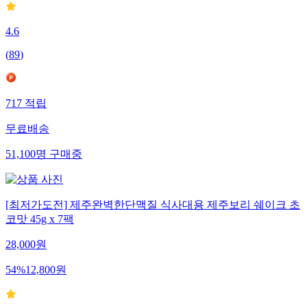
4.6
(
89
)
717
적립
무료배송
51,100
명
구매중
[최저가도전] 제주완벽한단맥질 식사대용 제주보리 쉐이크 초
코맛 45g x 7팩
28,000
원
54
%
12,800
원