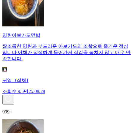
명란아보카도덮밥
짭조름한 명란과 부드러운 아보카도의 조합으로 즐거운 점심
입니다 야채가 적절하게 들어가서 식감을 놓치지 않고 매우 만
족합니다.
귀염그잡채1
조회수
9.5만
25.08.28
999+