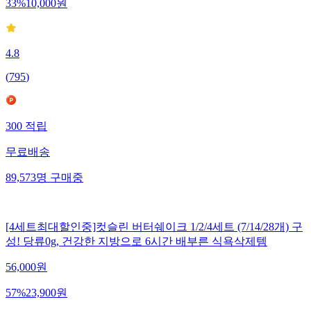
33
%
10,000
원
4.8
(
795
)
300
적립
무료배송
89,573
명
구매중
[4세트최대할인중]컷슬린 버터쉐이크 1/2/4세트 (7/14/28개) 구
성! 당류0g, 건강한 지방으로 6시간 배부른 식욕삭제템
56,000
원
57
%
23,900
원