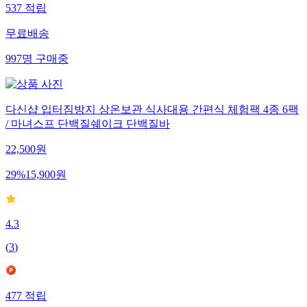
537
적립
무료배송
997
명
구매중
다신샵 입터짐방지 상온보관 식사대용 간편식 체험팩 4종 6팩
/ 마녀스프 단백질쉐이크 단백질바
22,500
원
29
%
15,900
원
4.3
(
3
)
477
적립