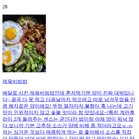
28
제육비빔밥
배달로 시킨 제육비빔밥인데 혼자먹기엔 양이 진짜 대박입니
다;; 결국 다 못 먹고 다음날까지 먹으려고 따로 남겨두었을 만
큼 혜자로운 양이에요! 뚜껑 열자마자 불향이 훅 나는데 고기
맛이 인위적이지 않고 숯불 맛이라 참 맛있네요~!특히 계란후
라이 2개 올려주는 센스는 굳!! ​다만 밥이랑 야채 양이 워낙 많
다 보니까 기본 고추장 소스가 양에 비해 좀 적더라고요ㅠ.ㅠ
저는 싱거운 것보다 매콤하게 먹는 걸 좋아해서 소스를 직접
더 만들어 넣어 비벼 먹었더니 간이 딱 맞고 맛있었습니다! 양