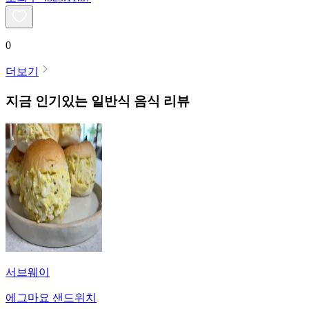
0
더보기
지금 인기있는
일반식
음식 리뷰
서브웨이
에그마요 샌드위치