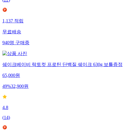
1,137
적립
무료배송
940
명
구매중
쉐이크베이비 락토컷 프로틴 단백질 쉐이크 630g 보틀증정
65,000
원
49
%
32,900
원
4.8
(
14
)