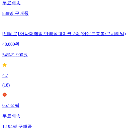
무료배송
838
명
구매중
[인테로] 어나더레벨 단백질쉐이크 2종 (아몬드봉봉/콘시리얼)
48,000
원
54
%
21,900
원
4.7
(
18
)
657
적립
무료배송
1,194
명
구매중