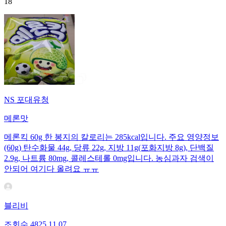
18
NS 포대유청
메론맛
메론킥 60g 한 봉지의 칼로리는 285kcal입니다. 주요 영양정보
(60g) 탄수화물 44g, 당류 22g, 지방 11g(포화지방 8g), 단백질
2.9g, 나트륨 80mg, 콜레스테롤 0mg입니다. 농심과자 검색이
안되어 여기다 올려요 ㅠㅠ
블리비
조회수
48
25.11.07