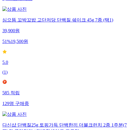
심으뜸 꼬박꼬밥 고단저당 단백질 쉐이크 45g 7종 (택1)
39,900
원
51
%
19,500
원
5.0
(
1
)
585
적립
129
명
구매중
다신샵 단백질25g 토핑가득 단백한끼 더블크런치 2종 1주분(7