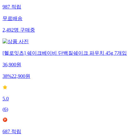
987
적립
무료배송
2,492
명
구매중
[헬로잇츠] 쉐이크베이비 단백질쉐이크 파우치 45g 7개입
36,900
원
38
%
22,900
원
5.0
(
6
)
687
적립