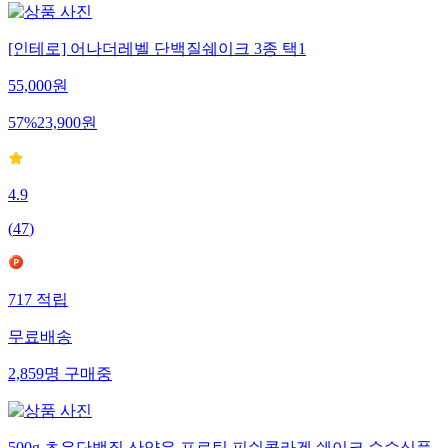
[인테로] 어나더레벨 단백질쉐이크 3종 택1
55,000
원
57
%
23,900
원
4.9
(
47
)
717
적립
무료배송
2,859
명
구매중