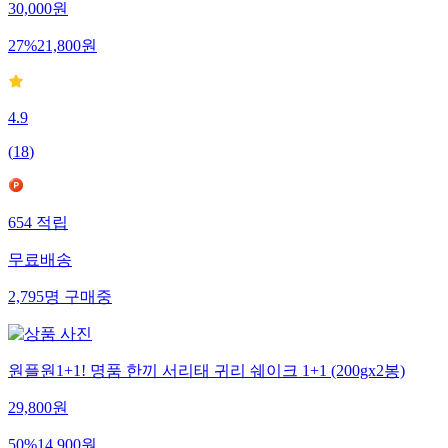
30,000
원
27
%
21,800
원
4.9
(
18
)
654
적립
무료배송
2,795
명
구매중
원플원1+1! 명품 한끼 서리태 귀리 쉐이크 1+1 (200gx2봉)
29,800
원