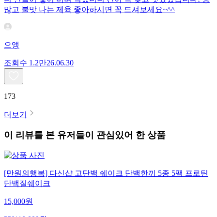
많고 불맛 나는 제육 좋아하시면 꼭 드셔보세요~^^
으앵
조회수
1.2만
26.06.30
173
더보기
이 리뷰를 본 유저들이 관심있어 한 상품
[만원의행복] 다신샵 고단백 쉐이크 단백한끼 5종 5팩 프로틴
단백질쉐이크
15,000
원