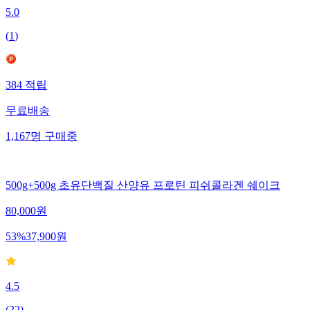
5.0
(
1
)
384
적립
무료배송
1,167
명
구매중
500g+500g 초유단백질 산양유 프로틴 피쉬콜라겐 쉐이크
80,000
원
53
%
37,900
원
4.5
(
22
)